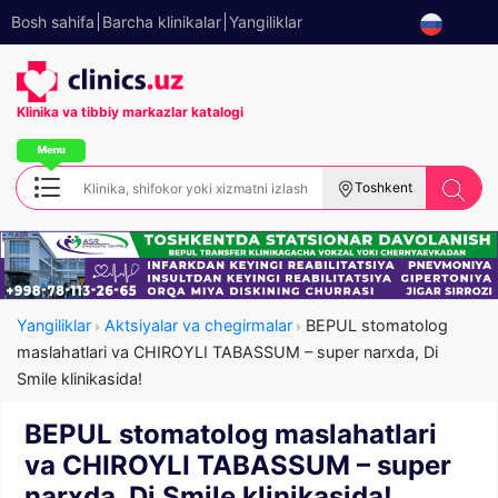
Bosh sahifa
Barcha klinikalar
Yangiliklar
Klinika va tibbiy
markazlar katalogi
Toshkent
Yangiliklar
Aktsiyalar va chegirmalar
BEPUL stomatolog
maslahatlari va CHIROYLI TABASSUM – super narxda, Di
Smile klinikasida!
BEPUL stomatolog maslahatlari
va CHIROYLI TABASSUM – super
narxda, Di Smile klinikasida!