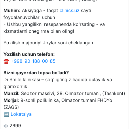
Muhim:
Aksiyaga - faqat
clinics.uz
sayti
foydalanuvchilari uchun
- Ushbu yangilikni resepshenda ko'rsating - va
xizmatlarni chegirma bilan oling!
Yozilish majburiy! Joylar soni cheklangan.
Yozilish uchun telefon:
☎️
+998-90-188-00-85
Bizni qayerdan topsa bo'ladi?
Di Smile klinikasi – sog'lig'ingiz haqida qulaylik va
g'amxo'rlik!
Manzil:
Sebzor massivi, 28, Olmazor tumani, (Tashkent)
Mo'ljal:
9-sonli poliklinika, Olmazor tumani FHDYo
(ZAGS)
➡️
Lokatsiya
2699