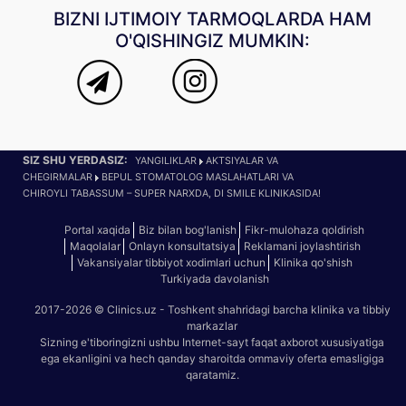
BIZNI IJTIMOIY TARMOQLARDA HAM
O'QISHINGIZ MUMKIN:
SIZ SHU YERDASIZ:
YANGILIKLAR
AKTSIYALAR VA
CHEGIRMALAR
BEPUL STOMATOLOG MASLAHATLARI VA
CHIROYLI TABASSUM – SUPER NARXDA, DI SMILE KLINIKASIDA!
Portal xaqida
Biz bilan bog'lanish
Fikr-mulohaza qoldirish
Maqolalar
Onlayn konsultatsiya
Reklamani joylashtirish
Vakansiyalar tibbiyot xodimlari uchun
Klinika qo'shish
Turkiyada davolanish
2017-2026 © Clinics.uz - Toshkent shahridagi barcha klinika va tibbiy
markazlar
Sizning e'tiboringizni ushbu Internet-sayt faqat axborot xususiyatiga
ega ekanligini va hech qanday sharoitda ommaviy oferta emasligiga
qaratamiz.