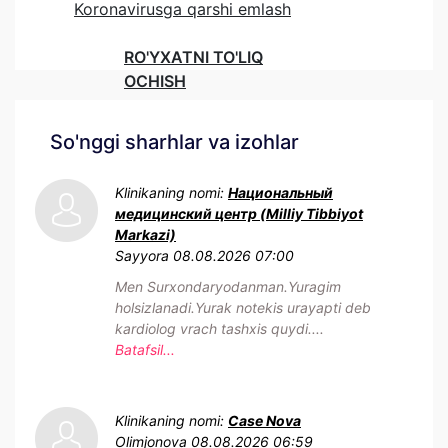
Koronavirusga qarshi emlash
RO'YXATNI TO'LIQ
OCHISH
So'nggi sharhlar va izohlar
Klinikaning nomi:
Национальный
медицинский центр (Milliy Tibbiyot
Markazi)
Sayyora
08.08.2026 07:00
Men Surxondaryodanman.Yuragim
holsizlanadi.Yurak notekis urayapti deb
kardiolog vrach tashxis quydi....
Batafsil...
Klinikaning nomi:
Case Nova
Olimjonova
08.08.2026 06:59