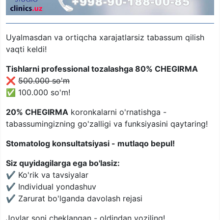
Uyalmasdan va ortiqcha xarajatlarsiz tabassum qilish
vaqti keldi!
Tishlarni professional tozalashga 80% CHEGIRMA
❌
500.000 so'm
✅ 100.000 so'm!
20% CHEGIRMA
koronkalarni o'rnatishga -
tabassumingizning go'zalligi va funksiyasini qaytaring!
Stomatolog konsultatsiyasi - mutlaqo bepul!
Siz quyidagilarga ega bo'lasiz:
✔️ Ko'rik va tavsiyalar
✔️ Individual yondashuv
✔️ Zarurat bo'lganda davolash rejasi
Joylar soni cheklangan - oldindan yoziling!