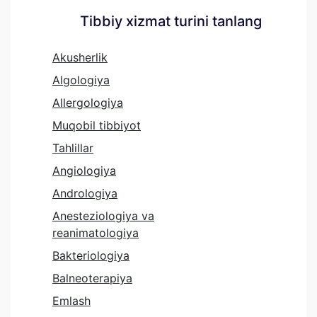
Tibbiy xizmat turini tanlang
Akusherlik
Algologiya
Allergologiya
Muqobil tibbiyot
Tahlillar
Angiologiya
Andrologiya
Anesteziologiya va
reanimatologiya
Bakteriologiya
Balneoterapiya
Emlash