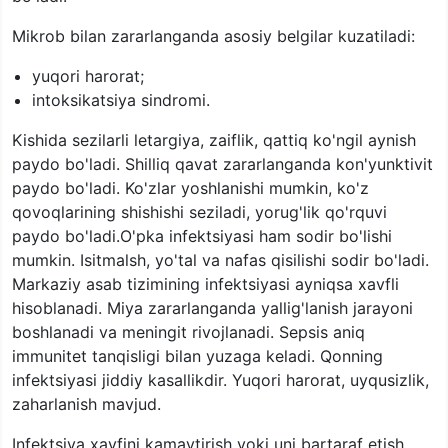
Mikrob bilan zararlanganda asosiy belgilar kuzatiladi:
yuqori harorat;
intoksikatsiya sindromi.
Kishida sezilarli letargiya, zaiflik, qattiq ko'ngil aynish
paydo bo'ladi. Shilliq qavat zararlanganda kon'yunktivit
paydo bo'ladi. Ko'zlar yoshlanishi mumkin, ko'z
qovoqlarining shishishi seziladi, yorug'lik qo'rquvi
paydo bo'ladi.O'pka infektsiyasi ham sodir bo'lishi
mumkin. Isitmalsh, yo'tal va nafas qisilishi sodir bo'ladi.
Markaziy asab tizimining infektsiyasi ayniqsa xavfli
hisoblanadi. Miya zararlanganda yallig'lanish jarayoni
boshlanadi va meningit rivojlanadi. Sepsis aniq
immunitet tanqisligi bilan yuzaga keladi. Qonning
infektsiyasi jiddiy kasallikdir. Yuqori harorat, uyqusizlik,
zaharlanish mavjud.
Infektsiya xavfini kamaytirish yoki uni bartaraf etish