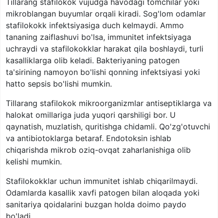
Tillarang stafilokok vujudga havodagi tomchilar yoki
mikroblangan buyumlar orqali kiradi. Sog'lom odamlar
stafilokokk infektsiyasiga duch kelmaydi. Ammo
tananing zaiflashuvi bo'lsa, immunitet infektsiyaga
uchraydi va stafilokokklar harakat qila boshlaydi, turli
kasalliklarga olib keladi. Bakteriyaning patogen
ta'sirining namoyon bo'lishi qonning infektsiyasi yoki
hatto sepsis bo'lishi mumkin.
Tillarang stafilokok mikroorganizmlar antiseptiklarga va
halokat omillariga juda yuqori qarshiligi bor. U
qaynatish, muzlatish, quritishga chidamli. Qo'zg'otuvchi
va antibiotoklarga betaraf. Endotoksin ishlab
chiqarishda mikrob oziq-ovqat zaharlanishiga olib
kelishi mumkin.
Stafilokokklar uchun immunitet ishlab chiqarilmaydi.
Odamlarda kasallik xavfi patogen bilan aloqada yoki
sanitariya qoidalarini buzgan holda doimo paydo
bo'ladi.