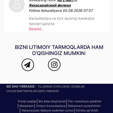
Яккасарайский филиал
Fotima Ashuraliyeva
05.08.2026 07:57
Kansultatsiya va ko‘z lazerniy kareksiya
narxlari qancha
Batafsil...
BIZNI IJTIMOIY TARMOQLARDA HAM
O'QISHINGIZ MUMKIN:
SIZ SHU YERDASIZ:
TILLARANG STAFILOKOK: ODAMLAR
UCHUN BAKTERIYALAR XAVFLI NIMADA?
Portal xaqida
Biz bilan bog'lanish
Fikr-mulohaza qoldirish
Maqolalar
Onlayn konsultatsiya
Reklamani joylashtirish
Vakansiyalar tibbiyot xodimlari uchun
Klinika qo'shish