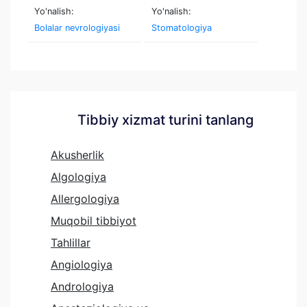
Yo'nalish:
Yo'nalish:
Bolalar nevrologiyasi
Stomatologiya
Tibbiy xizmat turini tanlang
Akusherlik
Algologiya
Allergologiya
Muqobil tibbiyot
Tahlillar
Angiologiya
Andrologiya