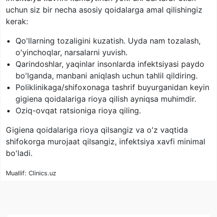
uchun siz bir necha asosiy qoidalarga amal qilishingiz
kerak:
Qo'llarning tozaligini kuzatish. Uyda nam tozalash,
o'yinchoqlar, narsalarni yuvish.
Qarindoshlar, yaqinlar insonlarda infektsiyasi paydo
bo'lganda, manbani aniqlash uchun tahlil qildiring.
Poliklinikaga/shifoxonaga tashrif buyurganidan keyin
gigiena qoidalariga rioya qilish ayniqsa muhimdir.
Oziq-ovqat ratsioniga rioya qiling.
Gigiena qoidalariga rioya qilsangiz va o'z vaqtida
shifokorga murojaat qilsangiz, infektsiya xavfi minimal
bo'ladi.
Muallif: Clinics.uz