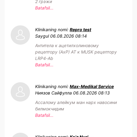
2 грэжи
Batafsil...
Klinikaning nomi:
Repro test
Saygul
06.08.2026 08:14
Антитела к ацетилхолиновому
рецептору (АхР) АТ к MUSK рецептору
LRP4-Ab
Batafsil...
Klinikaning nomi:
Max-Medikal Service
Ниязов Сайфулла
06.08.2026 08:13
Ассалому алейкум ман нарх навосини
билмокчидим
Batafsil...
Klinikaning nomi:
Ko'z Nuri —