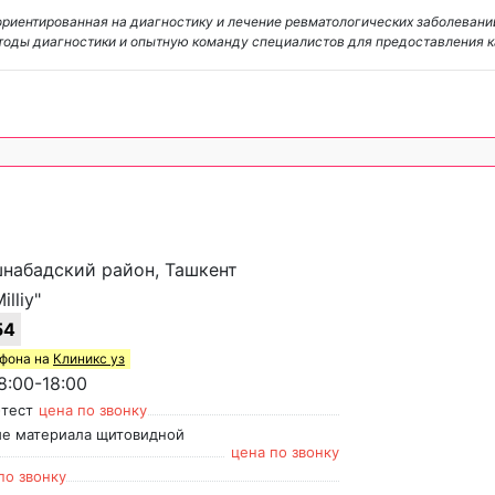
 ориентированная на диагностику и лечение ревматологических заболеван
тоды диагностики и опытную команду специалистов для предоставления 
Яшнабадский район, Ташкент
lliy"
54
ефона на
Клиникс уз
:00-18:00
-тест
цена по звонку
ие материала щитовидной
цена по звонку
по звонку