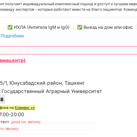
циент получает индивидуальный комплексный подход и доступ к лучшим ми
оманду экспертов – которые работают вместе на благо пациентов. Коман
✅ ИХЛА (Антитела IgM и IgG)
✅ Выезд на дом или офис
>
Подробнее
евмацентр)
 5/1, Юнусабадский район, Ташкент
 Государственный Аграрный Университет
58
ефона на
Клиникс уз
:00-20:00
-тест
цена по звонку
по звонку