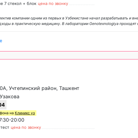
е 7 стекол + блок
цена по звонку
лектив компании одним из первых в Узбекистане начал разрабатывать и вн
ходы в практическую медицину. В лаборатории Genotexnologiya проходят
е
60А, Учтепинский район, Ташкент
 Узакова
04
ефона на
Клиникс уз
:30-20:00
-тест
цена по звонку