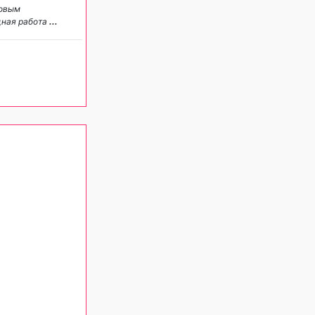
ровым
дная работа
...