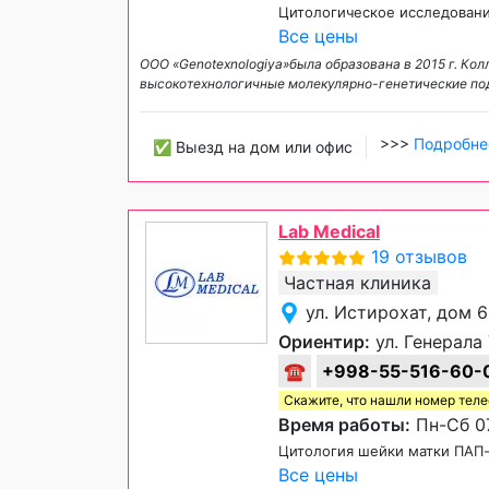
Цитологическое исследовани
Все цены
ООО «Genotexnologiya»была образована в 2015 г. Кол
высокотехнологичные молекулярно-генетические под
>>>
Подробне
✅ Выезд на дом или офис
Lab Medical
19 отзывов
Частная клиника
ул. Истирохат, дом 
Ориентир:
ул. Генерала
☎
+998-55-516-60-
Скажите, что нашли номер тел
Время работы:
Пн-Сб 07
Цитология шейки матки ПАП
Все цены