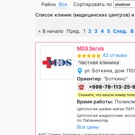
Район
Все
Сортировать по
Список клиник (медицинских центров) и
«
В начало
Пред.
1
2
3
4
5
След.
В
MDS Servis
43 отзыва
Частная клиника
ул. Боткина, дом 11
Ориентир:
"Боткино"
☎
+998-78-113-25-
Скажите, что нашли номер тел
Время работы:
Поликлин
Цитология шейки матки ПАП
Цитология жидкостная: иссл
по Папаниколау
Все цены
МДС Сервис Здоровье – главное богатство человека