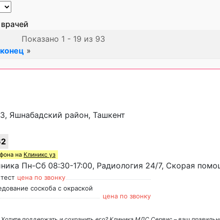
 врачей
Показано 1 - 19 из 93
 конец
»
0/3, Яшнабадский район, Ташкент
62
ефона на
Клиникс уз
ика Пн-Сб 08:30-17:00, Радиология 24/7, Скорая помо
-тест
цена по звонку
едование соскоба с окраской
цена по звонку
. Хотите поддержать и сохранить его? Клиника МДС Сервис – ваш правиль