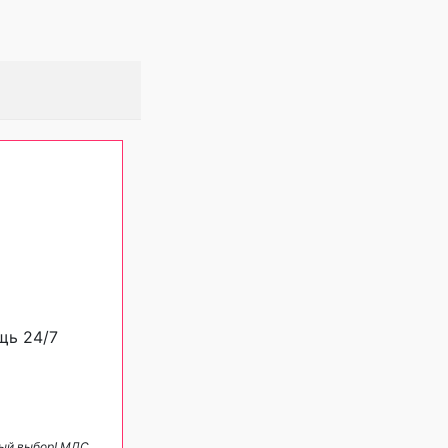
щь 24/7
ный выбор! МДС