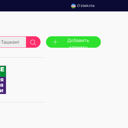
O'zbekcha
Добавить
Ташкент
клинику