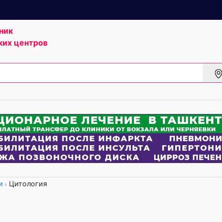
ник
ких центров
и
Цитология