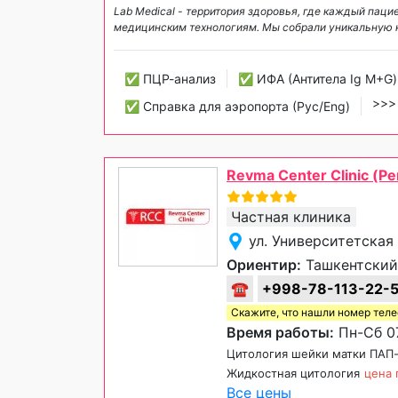
Lab Medical - территория здоровья, где каждый па
медицинским технологиям. Мы собрали уникальную к
✅ ПЦР-анализ
✅ ИФА (Антитела Ig М+G)
>>
✅ Справка для аэропорта (Рус/Eng)
Revma Center Clinic (Р
Частная клиника
ул. Университетская
Ориентир:
Ташкентский
☎
+998-78-113-22-
Скажите, что нашли номер тел
Время работы:
Пн-Сб 07
Цитология шейки матки ПАП
Жидкостная цитология
цена 
Все цены