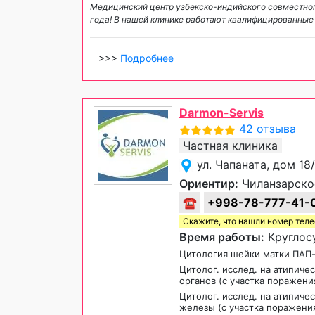
Медицинский центр узбекско-индийского совместног
года! В нашей клинике работают квалифицированные
>>>
Подробнее
Darmon-Servis
42 отзыва
Частная клиника
ул. Чапаната, дом 18
Ориентир:
Чиланзарско
☎
+998-78-777-41-
Скажите, что нашли номер тел
Время работы:
Круглосу
Цитология шейки матки ПАП
Цитолог. исслед. на атипиче
органов (с участка поражени
Цитолог. исслед. на атипиче
железы (с участка поражени