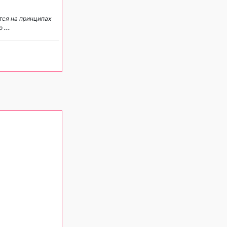
тся на принципах
 о
...