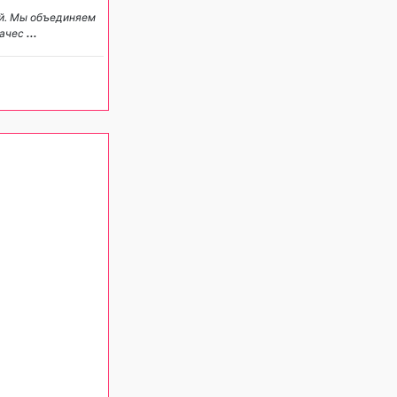
ий. Мы объединяем
качес
...