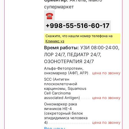
супермаркет
☎
+998-55-516-60-17
Скажите, что нашли номер телефона на
Клиникс уз
Время работы:
УЗИ 08:00-24:00,
ЛОР 24/7, ПЕДИАТР 24/7,
ОЗОНОТЕРАПИЯ 24/7
Альфа-Фетопротеин,
онкомаркер (АФП, AFP)
цена по звонку
SCC (Антиген
плоскоклеточной
карциномы, Squamous
Cell Carcinoma
associated Antigen)
цена по звонку
Онкомаркер рака
яичников HE-4
(секреторный белок
эпидидимиса человека
4)
цена по звонку
Все цены