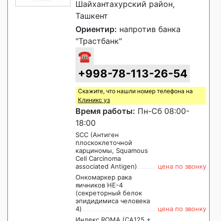
Шайхантахурский район,
Ташкент
Ориентир:
напротив банка
"Трастбанк"
☎
+998-78-113-26-54
Скажите, что нашли номер телефона на
Клиникс уз
Время работы:
Пн-Сб 08:00-
18:00
SCC (Антиген
плоскоклеточной
карциномы, Squamous
Cell Carcinoma
associated Antigen)
цена по звонку
Онкомаркер рака
яичников HE-4
(секреторный белок
эпидидимиса человека
4)
цена по звонку
Индекс ROMA (CA125 +