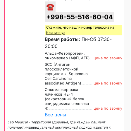
☎
+998-55-516-60-04
Скажите, что нашли номер телефона на
Клиникс уз
Время работы:
Пн-Сб 07:30-
20:00
Альфа-Фетопротеин,
онкомаркер (АФП, AFP)
цена по звонку
SCC (Антиген
плоскоклеточной
карциномы, Squamous
Cell Carcinoma
associated Antigen)
цена по звонку
Онкомаркер рака
яичников HE-4
(секреторный белок
эпидидимиса человека
4)
цена по звонку
Все цены
Lab Medical - территория здоровья, где каждый пациент
получает индивидуальный комплексный подход и доступ к