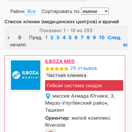
Район
Все
Сортировать по
Список клиник (медицинских центров) и врачей
Показано 1 - 19 из 293
«
В
Пред.
1
2
3
4
5
6
7
8
9
10
След.
начало
кон
ILBOZA MED
29 отзывов
Частная клиника
Гибкая система скидок
массив Ахмада Югнаки, 3,
Мирзо-Улугбекский район,
Ташкент
Ориентир:
жилой комплекс
Riverside