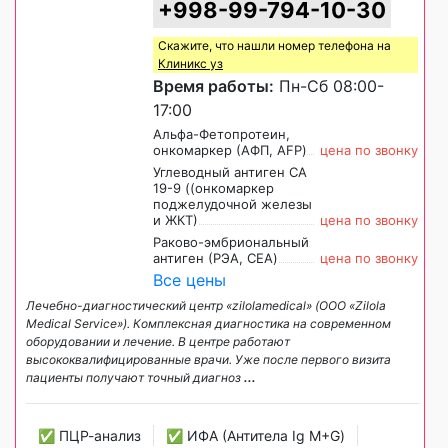
+998-99-794-10-30
Скажите, что нашли номер телефона на
Клиникс уз
Время работы:
Пн-Сб 08:00-
17:00
Альфа-Фетопротеин,
онкомаркер (АФП, AFP)
цена по звонку
Углеводный антиген СА
19-9 ((онкомаркер
поджелудочной железы
и ЖКТ)
цена по звонку
Раково-эмбриональный
антиген (РЭА, CEA)
цена по звонку
Все цены
Лечебно-диагностический центр «zilolamedical» (ООО «Zilola
Medical Service»). Комплексная диагностика на современном
оборудовании и лечение. В центре работают
высококвалифицированные врачи. Уже после первого визита
пациенты получают точный диагноз
...
✅ ПЦР-анализ
✅ ИФА (Антитела Ig М+G)