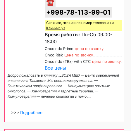
☎
+998-78-113-99-01
Скажите, что нашли номер телефона на
Клиникс уз
Время работы:
Пн-Сб 09:00-
18:00
OncoIndx Prime
цена по звонку
Onco Risk
цена по звонку
OncoIndx (TBx) with CTC
цена по звонку
Все цены
Добро пожаловать в клинику ILBOZA MED — центр современной
онкологии в Ташкенте. Мы специализируемся на: —
Генетическом профилировании. — Консультациях опытных
онкологов. — Химиотерапии и таргетной терапии. —
Иммунотерапии — лечении онкологии с помо
...
>>>
Подробнее