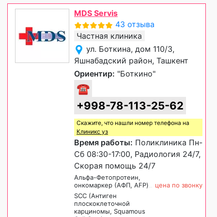
MDS Servis
43 отзыва
Частная клиника
ул. Боткина, дом 110/3,
Яшнабадский район, Ташкент
Ориентир:
"Боткино"
☎
+998-78-113-25-62
Скажите, что нашли номер телефона на
Клиникс уз
Время работы:
Поликлиника Пн-
Сб 08:30-17:00, Радиология 24/7,
Скорая помощь 24/7
Альфа-Фетопротеин,
онкомаркер (АФП, AFP)
цена по звонку
SCC (Антиген
плоскоклеточной
карциномы, Squamous