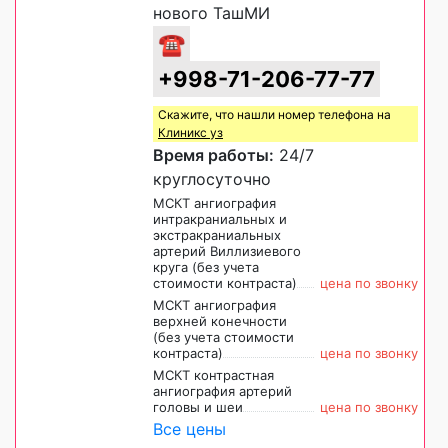
нового ТашМИ
☎
+998-71-206-77-77
Скажите, что нашли номер телефона на
Клиникс уз
Время работы:
24/7
круглосуточно
МСКТ ангиография
интракраниальных и
экстракраниальных
артерий Виллизиевого
круга (без учета
стоимости контраста)
цена по звонку
МСКТ ангиография
верхней конечности
(без учета стоимости
контраста)
цена по звонку
МСКТ контрастная
ангиография артерий
головы и шеи
цена по звонку
Все цены