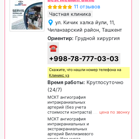
11 отзывов
Частная клиника
ул. Кичик халка йули, 11,
Чиланзарский район, Ташкент
Ориентир:
Грудной хирургия
☎
+998-78-777-03-03
Скажите, что нашли номер телефона на
Клиникс уз
Время работы:
Круглосуточно
(24/7)
МСКТ ангиография
интракраниальных
артерий (без учета
стоимости контраста)
цена по звонку
МСКТ ангиография
интракраниальных и
экстракраниальных
артерий Виллизиевого
круга (без учета