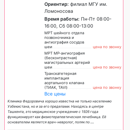
Ориентир:
филиал МГУ им.
Ломоносова
Время работы:
Пн-Пт 08:00-
16:00, Сб 08:00-13:00
МРТ шейного отдела
позвоночника и
ангиография сосудов
шеи
цена по звонку
МРТ МР-ангиография
(беcконтрастная)
магистральных артерий
шеи
цена по звонку
Транскатетерная
имплантация
аортального клапана
(ТИАК, TAVI)
цена по звонку
Все цены
Клиника Федоровича хорошо известна не только населению
Узбекистана, но и за его пределами. Находясь в центре
Ташкента, это медицинское учреждение с 1926 года
функционирует как физиотерапевтическая лечебница. Её
основателем является врач-невролог, поляк по
...