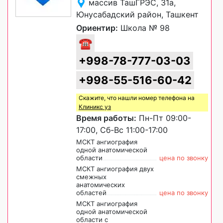
массив ТашГРЭС, 31a,
Юнусабадский район, Ташкент
Ориентир:
Школа № 98
☎
+998-78-777-03-03
+998-55-516-60-42
Скажите, что нашли номер телефона на
Клиникс уз
Время работы:
Пн-Пт 09:00-
17:00, Сб-Вс 11:00-17:00
МСКТ ангиография
одной анатомической
области
цена по звонку
МСКТ ангиография двух
смежных
анатомических
областей
цена по звонку
МСКТ ангиография
одной анатомической
области с