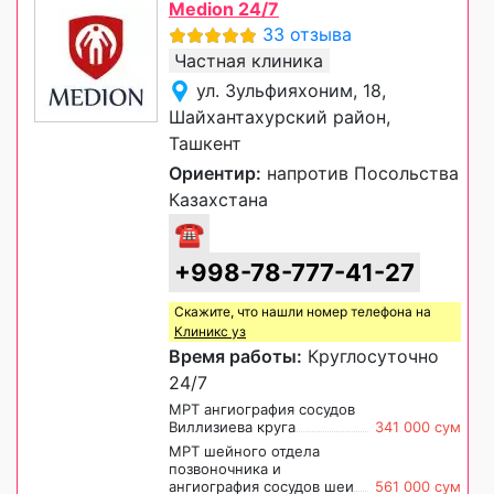
Medion 24/7
33 отзыва
Частная клиника
ул. Зульфияхоним, 18,
Шайхантахурский район,
Ташкент
Ориентир:
напротив Посольства
Казахстана
☎
+998-78-777-41-27
Скажите, что нашли номер телефона на
Клиникс уз
Время работы:
Круглосуточно
24/7
МРТ ангиография сосудов
Виллизиева круга
341 000 сум
МРТ шейного отдела
позвоночника и
ангиография сосудов шеи
561 000 сум