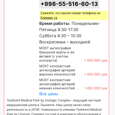
+998-55-516-60-13
Скажите, что нашли номер телефона на
Клиникс уз
Время работы:
Понедельник-
Пятница 8:30-17:30
Суббота 8:30 – 15:30
Воскресенье – выходной
МСКТ ангиография
брюшной аорты и ее
ветвей (с учетом
контраста)
1 450 000 сум
МСКТ контрастная
ангиография артерий
верхних конечностей
1 450 000 сум
МСКТ контрастная
ангиография артерий
нижних конечностей
1 450 000 сум
Все цены
Tashkent Medical Park by Urologic Complex – ведущий частный
медицинский центр в Ташкенте. Наш центр начал свою
деятельность в 2016г. Уникальность клиники Tashkent Medical
Park by Urologic Complex состоит в комплексе оборудования и