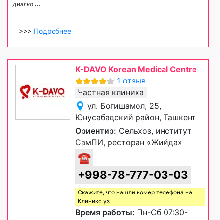
диагно
...
>>>
Подробнее
K-DAVO Korean Medical Centre
1 отзыв
Частная клиника
ул. Богишамол, 25,
Юнусабадский район, Ташкент
Ориентир:
Сельхоз, институт
СамПИ, ресторан «Жийда»
☎
+998-78-777-03-03
Скажите, что нашли номер телефона на
Клиникс уз
Время работы:
Пн-Сб 07:30-