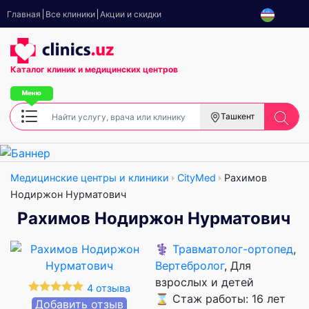
Главная
Все клиники
Акции и скидки
Каталог клиник
и медицинских центров
Ташкент
Медицинские центры и клиники
CityMed
Рахимов
Нодиржон Нурматович
Рахимов Нодиржон Нурматович
⚕️
Травматолог-ортопед
,
Вертебролог
, Для
взрослых и детей
4 отзыва
⌛ Стаж работы: 16 лет
Добавить отзыв