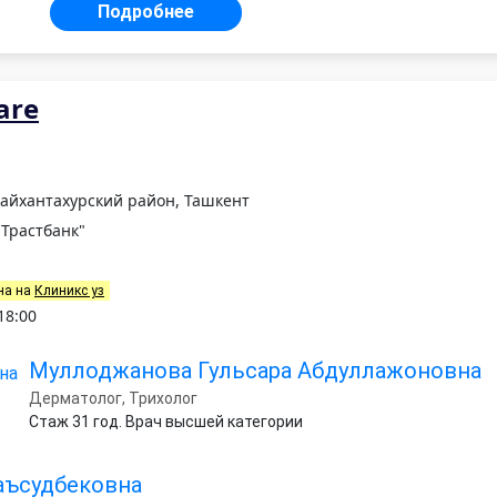
Подробнее
are
Шайхантахурский район, Ташкент
Трастбанк"
на на
Клиникс уз
18:00
Муллоджанова Гульсара Абдуллажоновна
Дерматолог, Трихолог
Стаж 31 год. Врач высшей категории
аъсудбековна