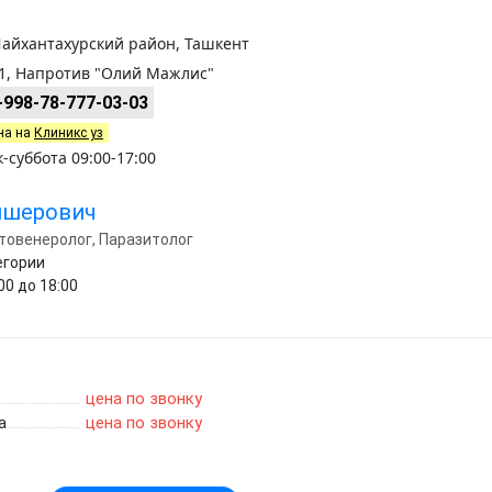
Шайхантахурский район, Ташкент
1, Напротив "Олий Мажлис"
+998-78-777-03-03
на на
Клиникс уз
суббота 09:00-17:00
ишерович
товенеролог, Паразитолог
егории
00 до 18:00
цена по звонку
а
цена по звонку