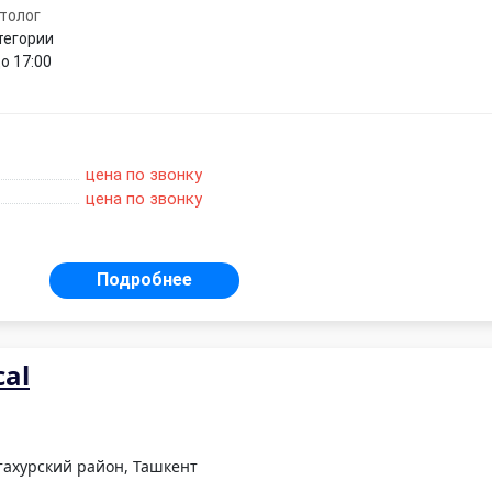
толог
тегории
о 17:00
цена по звонку
цена по звонку
Подробнее
cal
тахурский район, Ташкент