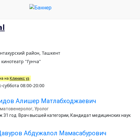
al
антахурский район, Ташкент
 кинотеатр "Гунча"
на на
Клиникс уз
суббота 08:00-20:00
идов Алишер Матлабходжаевич
матовенеролог, Уролог
ж 31 год. Врач высшей категории, Кандидат медицинских наук
Давуров Абдужалол Мамасабурович