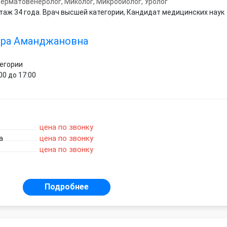
ерматовенеролог, Миколог, Микробиолог, Уролог
таж 34 года. Врач высшей категории, Кандидат медицинских наук
ора Аманджановна
тегории
00 до 17:00
цена по звонку
а
цена по звонку
цена по звонку
Подробнее