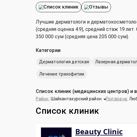
Список клиник
Отзывы
Лучшие дерматологи и дерматокосметолог
(средняя оценка 4.9), cредний стаж 19 ле
350 000 сум (средняя цена 205 000 сум).
Категории
Дерматология детская
Лазерная дермато
Лечение трихофитии
Список клиник (медицинских центров) и 
Район:
Шайхантахурский район
Пол врача:
Лю
Список клиник
Beauty Clinic