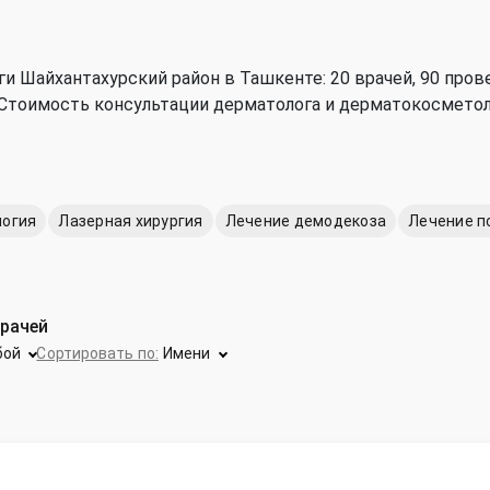
и Шайхантахурский район в Ташкенте: 20 врачей, 90 про
т. Стоимость консультации дерматолога и дерматокосметол
логия
Лазерная хирургия
Лечение демодекоза
Лечение п
врачей
бой
Сортировать по:
Имени