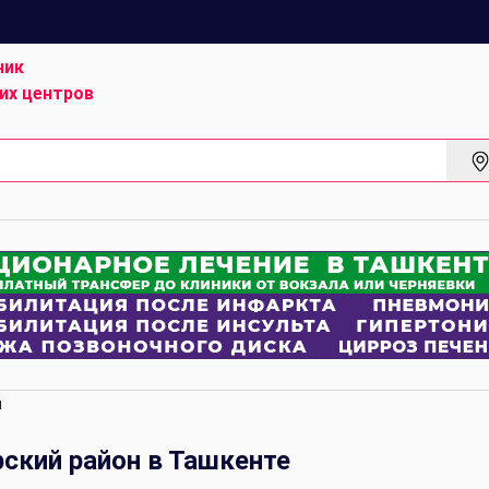
ник
их центров
я
ский район в Ташкенте