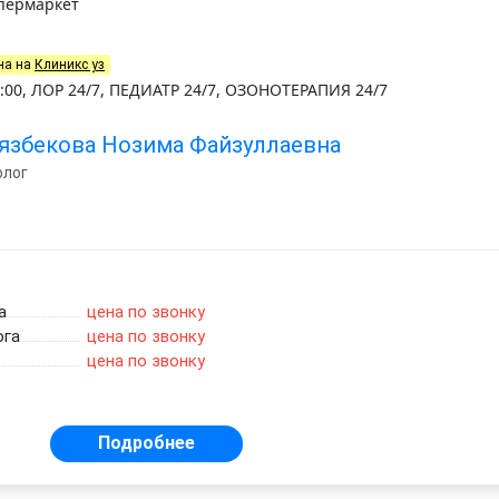
упермаркет
на на
Клиникс уз
:00, ЛОР 24/7, ПЕДИАТР 24/7, ОЗОНОТЕРАПИЯ 24/7
язбекова Нозима Файзуллаевна
олог
а
цена по звонку
ога
цена по звонку
цена по звонку
Подробнее