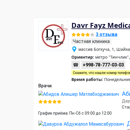
Davr Fayz Medic
3 отзыва
Частная клиника
массив Богкуча, 1, Шайх
Ориентир:
метро "Тинчлик",
☎
+998-78-777-03-03
Скажите, что нашли номер телефо
Время работы:
Понедельник-
Врачи
Аб
Дер
Ста
График приёма: Пн-Сб с 09:00 до 12:00