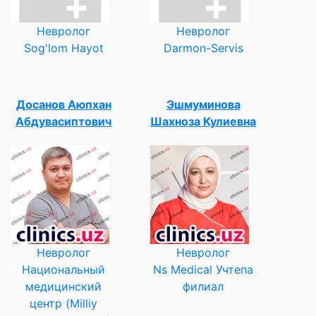
Невролог
Невролог
Sog'lom Hayot
Darmon-Servis
Досанов Аюпхан
Эшмуминова
Абдувасиптович
Шахноза Кулиевна
Невролог
Невролог
Национальный
Ns Medical Учтепа
медицинский
филиал
центр (Milliy