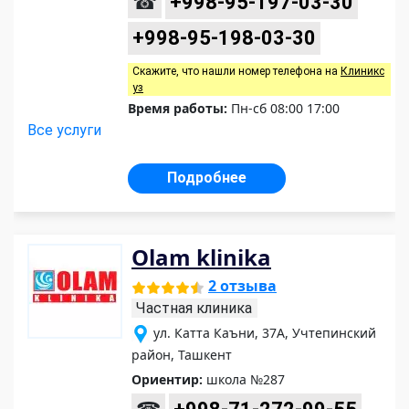
☎
+998-95-197-03-30
+998-95-198-03-30
Скажите, что нашли номер телефона на
Клиникс
уз
Время работы:
Пн-сб 08:00 17:00
Все услуги
Подробнее
Olam klinika
2 отзыва
Частная клиника
ул. Катта Каъни, 37А, Учтепинский
район, Ташкент
Ориентир:
школа №287