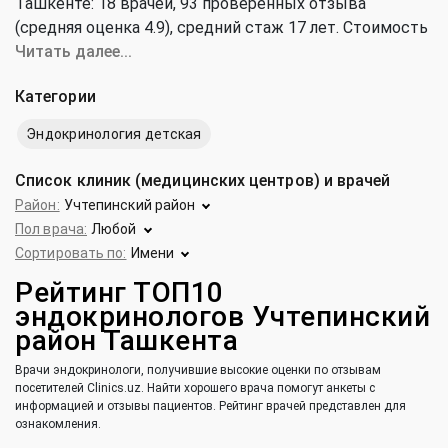
Ташкенте: 18 врачей, 93 проверенных отзыва
(средняя оценка 4.9), cредний стаж 17 лет. Стоимость
консультации эндокринолога от 70 000 до 300 000 сум
Читать далее...
(средняя цена 191 000 сум).
Категории
Эндокринология детская
Список клиник (медицинских центров) и врачей
Район:
Учтепинский район
Пол врача:
Любой
Сортировать по:
Имени
Рейтинг ТОП10
эндокринологов Учтепинский
район Ташкента
Врачи эндокринологи, получившие высокие оценки по отзывам
посетителей Clinics.uz. Найти хорошего врача помогут анкеты с
информацией и отзывы пациентов. Рейтинг врачей представлен для
ознакомления.