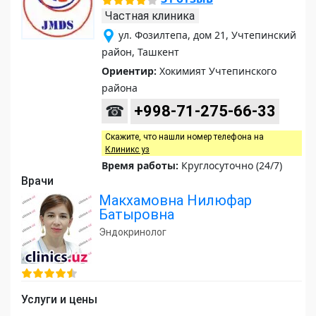
Частная клиника
ул. Фозилтепа, дом 21, Учтепинский
район, Ташкент
Ориентир:
Хокимият Учтепинского
района
☎
+998-71-275-66-33
Скажите, что нашли номер телефона на
Клиникс уз
Время работы:
Круглосуточно (24/7)
Врачи
Макхамовна Нилюфар
Батыровна
Эндокринолог
Услуги и цены