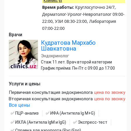
Клиникс уз
Время работы:
Круглосуточно 24/7,
Дерматолог-Уролог-Невропатолог 09:00-
22:00, УЗИ 08:30-23:00, Лаборатория
07:00-22:00
Врачи
Кудратова Мархабо
Шавкатовна
Эндокринолог
Стаж 11 лет. Врач второй категории
График приёма: Пн-Пт с 09:00 до 17:00
Услуги и цены
Первичная консультация эндокринолога
цена по звонку
Вторичная консультация эндокринолога
цена по звонку
Все цены
✅ ПЦР-анализ
✅ ИФА (Антитела Ig М+G)
✅ ИХЛА (Антитела IgM и IgG)
✅ Экспресс-тест
✅ Справка для аэропорта (Рус/Eng)