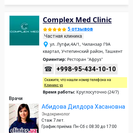
Complex Med Clinic
5 отзывов
Частная клиника
ул. Лутфи,4A/1, Чиланзар Г9А
квартал, Учтепинский район, Ташкент
Ориентир:
Ресторан "Афруз"
☎
+998-95-434-10-10
Скажите, что нашли номер телефона на
Клиникс уз
Время работы:
Круглосуточно (24/7)
Врачи
Абидова Дилдора Хасановна
Эндокринолог
Стаж 7 лет.
График приёма: Пн-Сб с 08:30 до 17:00