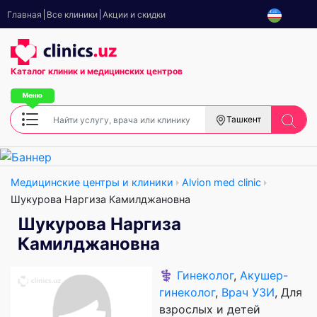
Главная
Все клиники
Акции и скидки
Каталог клиник
и медицинских центров
Ташкент
Медицинские центры и клиники
Alvion med clinic
Шукурова Наргиза Камилджановна
Шукурова Наргиза
Камилджановна
⚕️
Гинеколог
,
Акушер-
гинеколог
,
Врач УЗИ
, Для
взрослых и детей