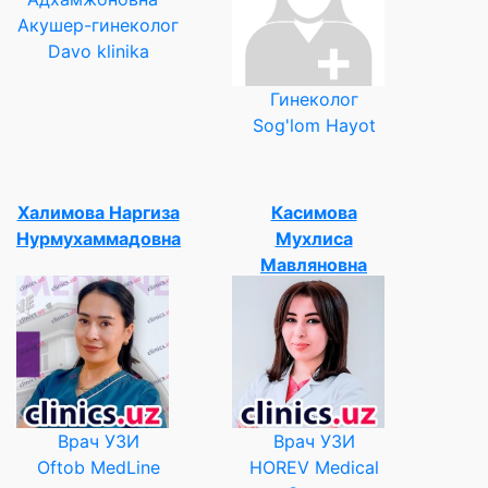
Акушер-гинеколог
Davo klinika
Гинеколог
Sog'lom Hayot
Халимова Наргиза
Касимова
Нурмухаммадовна
Мухлиса
Мавляновна
Врач УЗИ
Врач УЗИ
Oftob MedLine
HOREV Medical