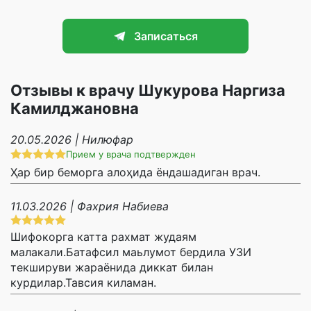
Записаться
Отзывы к врачу Шукурова Наргиза
Камилджановна
20.05.2026 | Нилюфар
Прием у врача подтвержден
Ҳар бир беморга алоҳида ёндашадиган врач.
11.03.2026 | Фахрия Набиева
Шифокорга катта рахмат жудаям
малакали.Батафсил маьлумот бердила УЗИ
текшируви жараёнида диккат билан
курдилар.Тавсия киламан.