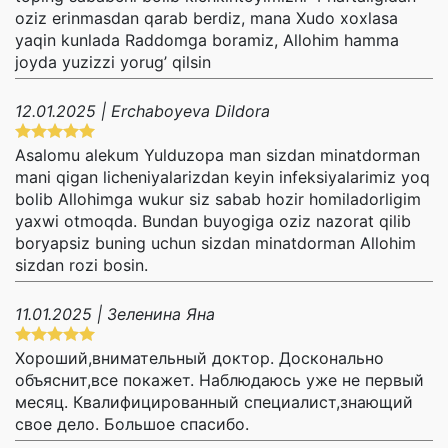
oziz erinmasdan qarab berdiz, mana Xudo xoxlasa
yaqin kunlada Raddomga boramiz, Allohim hamma
joyda yuzizzi yorug’ qilsin
12.01.2025 | Erchaboyeva Dildora
Asalomu alekum Yulduzopa man sizdan minatdorman
mani qigan licheniyalarizdan keyin infeksiyalarimiz yoq
bolib Allohimga wukur siz sabab hozir homiladorligim
yaxwi otmoqda. Bundan buyogiga oziz nazorat qilib
boryapsiz buning uchun sizdan minatdorman Allohim
sizdan rozi bosin.
11.01.2025 | Зеленина Яна
Хороший,внимательный доктор. Досконально
объяснит,все покажет. Наблюдаюсь уже не первый
месяц. Квалифицированный специалист,знающий
свое дело. Большое спасибо.