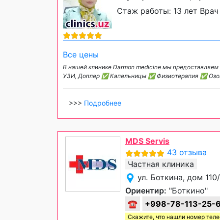
Стаж работы: 13 лет Врач
Все цены
В нашей клинике Darmon medicine мы предоставля
УЗИ, Доплер ✅ Капельницы ✅ Физиотерапия ✅ Озо
>>>
Подробнее
MDS Servis
43 отзыва
Частная клиника
ул. Боткина, дом 11
Ориентир:
"Боткино"
☎
+998-78-113-25-
Скажите, что нашли номер тел