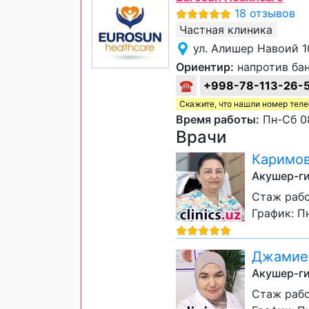
18 отзывов
Частная клиника
ул. Алишер Навоий 1
Ориентир:
напротив бан
☎
+998-78-113-26-
Скажите, что нашли номер тел
Время работы:
Пн-Сб 08
Врачи
Каримов
Акушер-ги
Стаж рабо
График: Пн
Джамиев
Акушер-ги
Стаж рабо