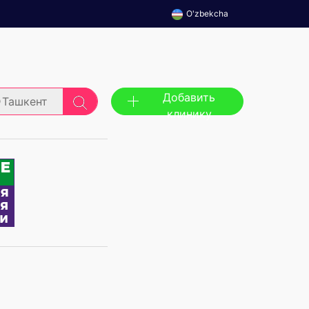
O'zbekcha
Добавить
Ташкент
клинику