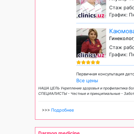
Стаж рабо
График: Пн
Каюмова
Гинеколог
Стаж рабо
График: Пн
Первичная консультация дет
Все цены
НАША ЦЕЛЬ Укрепление здоровья и профилактика болезн
СПЕЦИАЛИСТЫ - Честные и принципиальные - Заботл
>>>
Подробнее
Darmon medicine