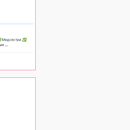
 ✅ Медсестра ✅
пия
...