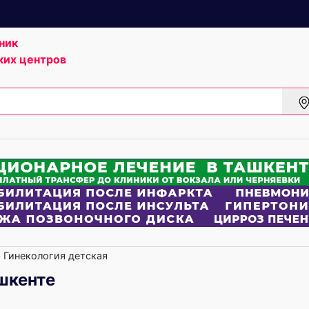
ник
ких центров
Гинекология детская
шкенте