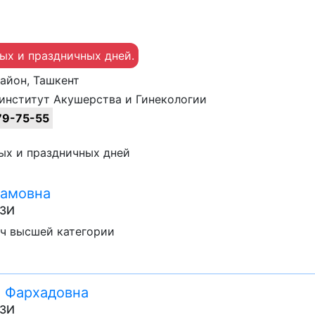
ных и праздничных дней.
район, Ташкент
институт Акушерства и Гинекологии
9-75-55
ных и праздничных дней
тамовна
УЗИ
ач высшей категории
 Фархадовна
УЗИ