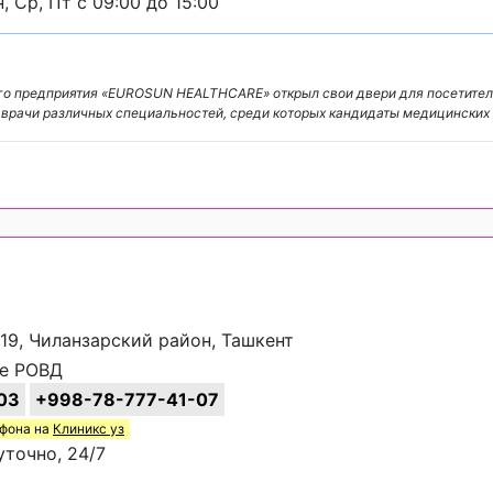
, Ср, Пт с 09:00 до 15:00
о предприятия «EUROSUN HEALTHCARE» открыл свои двери для посетителе
 врачи различных специальностей, среди которых кандидаты медицинских
/19, Чиланзарский район, Ташкент
е РОВД
03
+998-78-777-41-07
ефона на
Клиникс уз
точно, 24/7