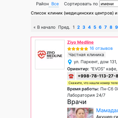
Район
Все
Сортировать по
Список клиник (медицинских центров) и
«
В начало
Пред.
1
2
3
4
5
6
7
8
9
Ziyo Medline
16 отзывов
Частная клиника
ул. Паркент, дом 13
Ориентир:
"EVOS" кафе,
☎
+998-78-113-27-
Скажите, что нашли номер тел
Время работы:
Пн-Сб 08
Лаборатория 24/7
Врачи
Мамадал
Акушер-ги