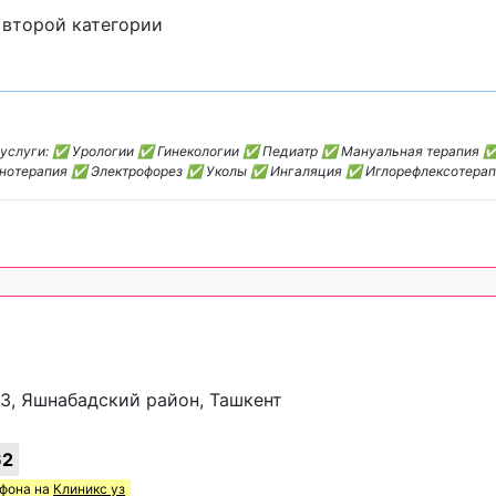
 второй категории
ем услуги: ✅ Урологии ✅ Гинекологии ✅ Педиатр ✅ Мануальная терапия
нотерапия ✅ Электрофорез ✅ Уколы ✅ Ингаляция ✅ Иглорефлексотера
0/3, Яшнабадский район, Ташкент
62
ефона на
Клиникс уз