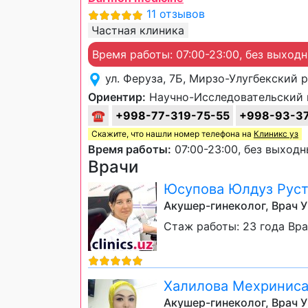
11 отзывов
Частная клиника
Время работы: 07:00-23:00, без выход
ул. Феруза, 7Б, Мирзо-Улугбекский 
Ориентир:
Научно-Исследовательский 
☎
+998-77-319-75-55
+998-93-37
Скажите, что нашли номер телефона на
Клиникс уз
Время работы:
07:00-23:00, без выход
Врачи
Юсупова Юлдуз Рус
Акушер-гинеколог, Врач 
Стаж работы: 23 года Вр
Халилова Мехриниса
Акушер-гинеколог, Врач 