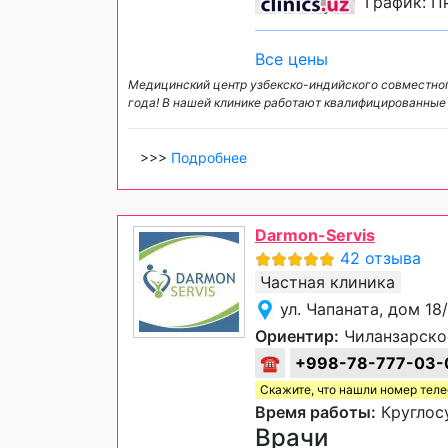
График: Пн
Все цены
Медицинский центр узбекско-индийского совместног
года! В нашей клинике работают квалифицированные
>>>
Подробнее
Darmon-Servis
42 отзыва
Частная клиника
ул. Чапаната, дом 18
Ориентир:
Чиланзарско
☎
+998-78-777-03-
Скажите, что нашли номер тел
Время работы:
Круглосу
Врачи