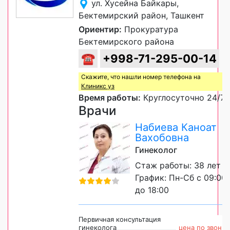
ул. Хусейна Байкары,
Бектемирский район, Ташкент
Ориентир:
Прокуратура
Бектемирского района
☎
+998-71-295-00-14
Скажите, что нашли номер телефона на
Клиникс уз
Время работы:
Круглосуточно 24/7
Врачи
Набиева Каноат
Вахобовна
Гинеколог
Стаж работы: 38 лет
График: Пн-Сб с 09:00
до 18:00
Первичная консультация
гинеколога
цена по звонку