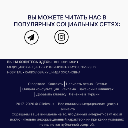
ВЫ МОЖЕТЕ ЧИТАТЬ НАС В
ПОПУЛЯРНЫХ СОЦИАЛЬНЫХ СЕТЯХ:
ВЫ НАХОДИТЕСЬ ЗДЕСЬ:
ВСЕ КЛИНИКИ
МЕДИЦИНСКИЕ ЦЕНТРЫ И КЛИНИКИ
KIMYO UNIVERSITY
HOSPITAL
ХАЛКУЛОВА ХУШНИДА ХУСАНОВНА
О портале
Контакты
Написать отзыв
Статьи
Онлайн консультация
Реклама
Вакансии в клиниках
Добавить клинику
Лечение в Турции
2017-2026 © Clinics.uz - Все клиники и медицинские центры
Ташкента
Обращаем ваше внимание на то, что данный интернет-сайт носит
исключительно информационный характер и ни при каких условиях
не является публичной офертой.