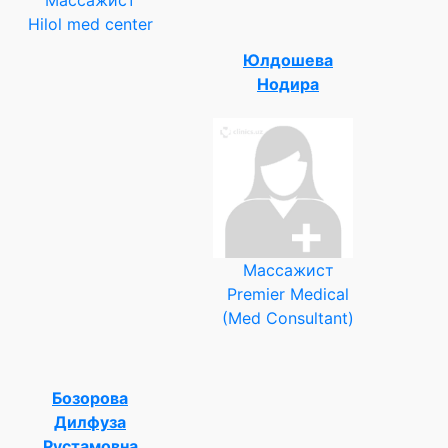
Hilol med center
Юлдошева
Нодира
Массажист
Premier Medical
(Med Consultant)
Бозорова
Дилфуза
Рустамовна