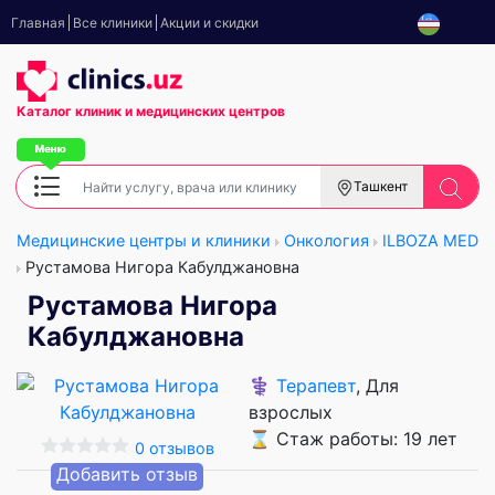
Главная
Все клиники
Акции и скидки
Каталог клиник
и медицинских центров
Ташкент
Медицинские центры и клиники
Онкология
ILBOZA MED
Рустамова Нигора Кабулджановна
Рустамова Нигора
Кабулджановна
⚕️
Терапевт
, Для
взрослых
⌛ Стаж работы: 19 лет
0 отзывов
Добавить отзыв