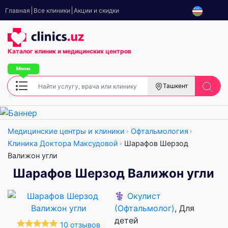
Главная
Все клиники
Акции и скидки
Каталог клиник
и медицинских центров
Ташкент
Медицинские центры и клиники
Офтальмология
Клиника Доктора Максудовой
Шарафов Шерзод
Валижон угли
Шарафов Шерзод Валижон угли
⚕️
Окулист
(Офтальмолог)
, Для
детей
10 отзывов