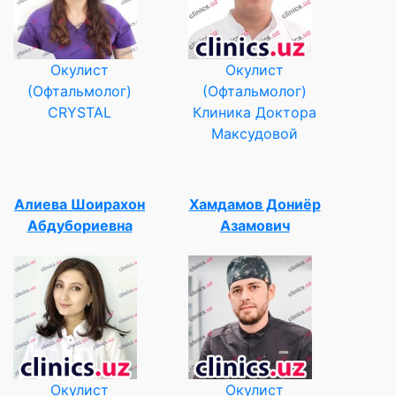
Окулист
Окулист
(Офтальмолог)
(Офтальмолог)
CRYSTAL
Клиника Доктора
Максудовой
Алиева Шоирахон
Хамдамов Дониёр
Абдубориевна
Азамович
Окулист
Окулист