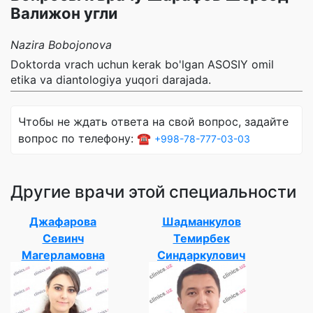
Валижон угли
Nazira Bobojonova
Doktorda vrach uchun kerak bo'lgan ASOSIY omil
etika va diantologiya yuqori darajada.
Чтобы не ждать ответа на свой вопрос, задайте
вопрос по телефону: ☎️
+998-78-777-03-03
Другие врачи этой специальности
Джафарова
Шадманкулов
Севинч
Темирбек
Магерламовна
Синдаркулович