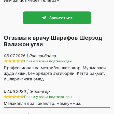
Или запись через телеграм:
Записаться
Отзывы к врачу Шарафов Шерзод
Валижон угли
08.07.2026 | Равшанбоева
Прием у врача подтвержден
Профессионал ва меҳрибон шифокор. Муомаласи
жуда яхши, беморларга эътиборли. Катта раҳмат,
ишларингизга омад
02.06.2026 | Жахонгир
Прием у врача подтвержден
Малакалли врач эканлар. мамнуммиз.