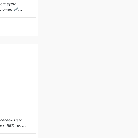
пользуем
вления: ✔
...
длагаем Вам
яют 99% точ
...