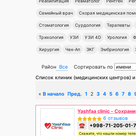
Реабилитация
Ревматолог
Рентген
Ре
Семейный врач
Скорая медицинская пом
Стоматология
Сурдология
Терапевты
Трихология
УЗИ
УЗИ 4D
Урология
Ф
Хирургия
Чек-Ап
ЭКГ
Эмбриология
Район
Все
Сортировать по
Список клиник (медицинских центров) и
«
В начало
Пред.
1
2
3
4
5
6
7
8
Yashfaa clinic - Сохра
6 отзывов
☎
+998-71-205-01-
Скажите, что нашли номер тел