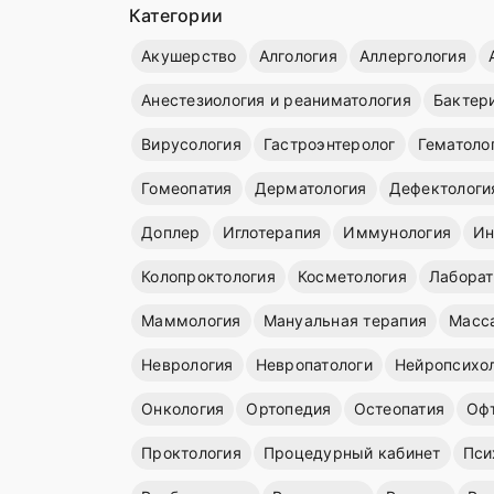
Категории
Акушерство
Алгология
Аллергология
Анестезиология и реаниматология
Бактер
Вирусология
Гастроэнтеролог
Гематоло
Гомеопатия
Дерматология
Дефектологи
Доплер
Иглотерапия
Иммунология
Ин
Колопроктология
Косметология
Лаборат
Маммология
Мануальная терапия
Масс
Неврология
Невропатологи
Нейропсихо
Онкология
Ортопедия
Остеопатия
Оф
Проктология
Процедурный кабинет
Пси