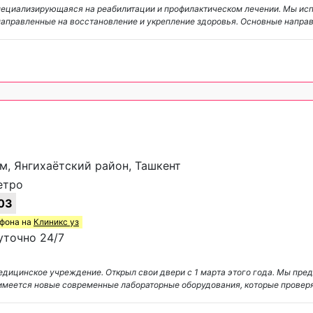
 специализирующаяся на реабилитации и профилактическом лечении. Мы ис
направленные на восстановление и укрепление здоровья. Основные напра
ом, Янгихаётский район, Ташкент
етро
03
ефона на
Клиникс уз
уточно 24/7
едицинское учреждение. Открыл свои двери с 1 марта этого года. Мы пре
имеется новые современные лабораторные оборудования, которые провер