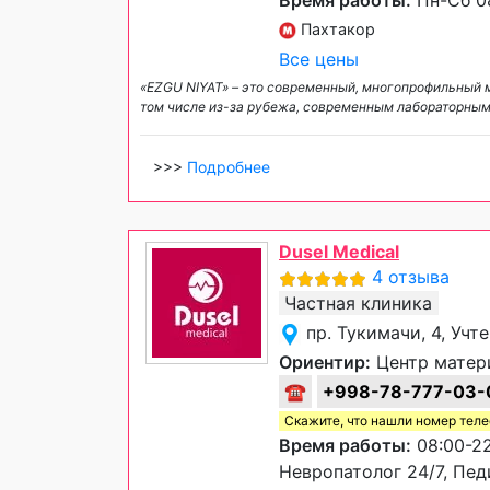
Время работы:
Пн-Сб 08
Пахтакор
Все цены
«EZGU NIYAT» – это современный, многопрофильный 
том числе из-за рубежа, современным лабораторны
>>>
Подробнее
Dusel Medical
4 отзыва
Частная клиника
пр. Тукимачи, 4, Учт
Ориентир:
Центр матер
☎
+998-78-777-03-
Скажите, что нашли номер тел
Время работы:
08:00-22
Невропатолог 24/7, Пед