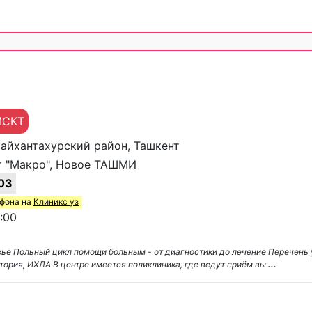
МСКТ
Шайхантахурский район, Ташкент
 "Макро", Новое ТАШМИ
03
ефона на
Клиникс уз
:00
ровье Польный цикл помощи больным - от диагностики до лечение Перечен
ия, ИХЛА В центре имеется поликлиника, где ведут приём вы
...