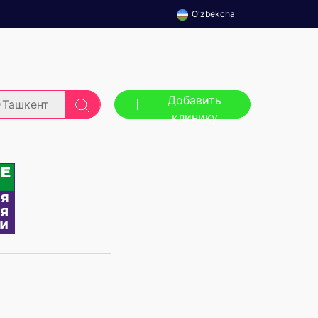
O'zbekcha
Добавить
Ташкент
клинику