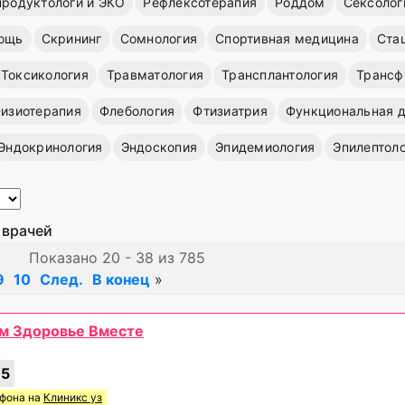
продуктологи и ЭКО
Рефлексотерапия
Роддом
Сексолог
ощь
Скрининг
Сомнология
Спортивная медицина
Ста
Токсикология
Травматология
Трансплантология
Трансф
изиотерапия
Флебология
Фтизиатрия
Функциональная д
Эндокринология
Эндоскопия
Эпидемиология
Эпилептол
 врачей
Показано 20 - 38 из 785
9
10
След.
В конец
»
ним Здоровье Вместе
75
ефона на
Клиникс уз