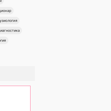
и
ционар
узиология
иагностика
огия