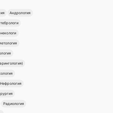
гия
Андрология
тебрологи
инекологи
иетология
ология
арингология)
кология
Нефрология
ирургия
Радиология