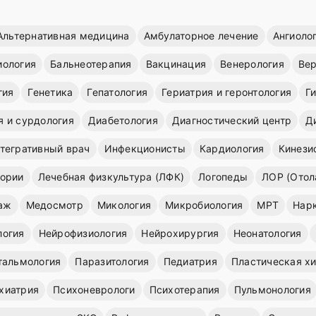
Альтернативная медицина
Амбулаторное лечение
Ангиоло
иология
Бальнеотерапия
Вакцинация
Венерология
Вер
гия
Генетика
Гепатология
Гериатрия и геронтология
Г
я и сурдология
Диабетология
Диагностический центр
Д
тегративный врач
Инфекционисты
Кардиология
Кинези
ории
Лечебная физкультура (ЛФК)
Логопеды
ЛОР (Отол
аж
Медосмотр
Микология
Микробиология
МРТ
Нар
логия
Нейрофизиология
Нейрохирургия
Неонатология
тальмология
Паразитология
Педиатрия
Пластическая х
хиатрия
Психоневрологи
Психотерапия
Пульмонология