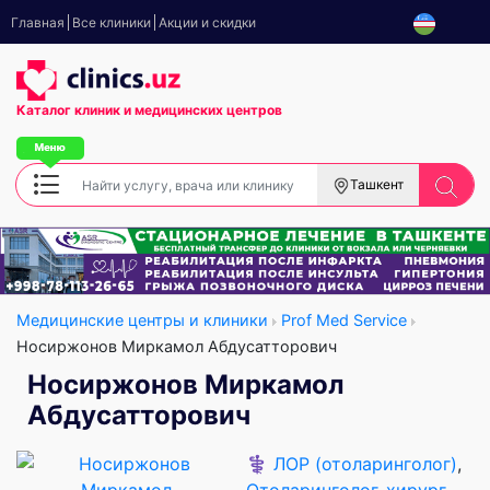
Главная
Все клиники
Акции и скидки
Каталог клиник
и медицинских центров
Ташкент
Медицинские центры и клиники
Prof Med Service
Носиржонов Миркамол Абдусатторович
Носиржонов Миркамол
Абдусатторович
⚕️
ЛОР (отоларинголог)
,
Отоларинголог-хирург
,