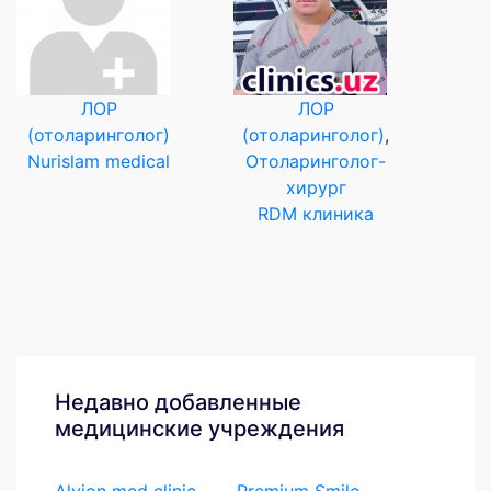
ЛОР
ЛОР
(отоларинголог)
(отоларинголог)
,
Nurislam medical
Отоларинголог-
хирург
RDM клиника
Недавно добавленные
медицинские учреждения
Alvion med clinic
Premium Smile