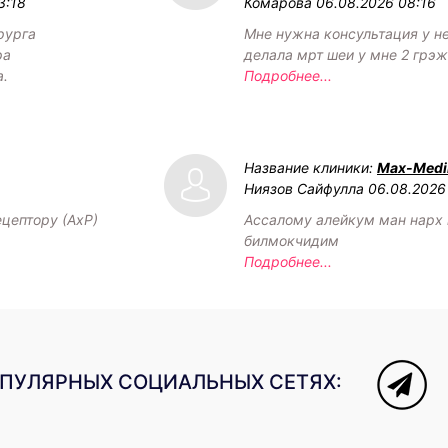
3:18
Комарова
06.08.2026 08:16
рурга
Мне нужна консультация у н
ра
делала мрт шеи у мне 2 грэ
а.
Подробнее...
Название клиники:
Max-Medik
Ниязов Сайфулла
06.08.2026
ецептору (АхР)
Ассалому алейкум ман нарх
билмокчидим
Подробнее...
ОПУЛЯРНЫХ СОЦИАЛЬНЫХ СЕТЯХ: