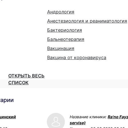
Андрология
Анестезиология и реаниматология
Бактериология
Бальнеотерапия
Вакцинация
Вакцина от коронавируса
ОТКРЫТЬ ВЕСЬ
СПИСОК
тарии
цинский
Название клиники:
Ra'no Fay
servise)