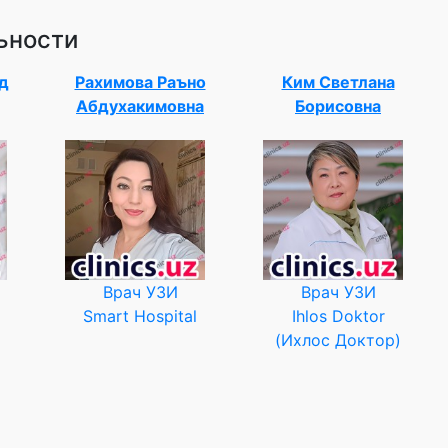
ьности
д
Рахимова Раъно
Ким Светлана
Абдухакимовна
Борисовна
Врач УЗИ
Врач УЗИ
Smart Hospital
Ihlos Doktor
(Ихлос Доктор)