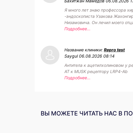
Бахитжан Мамедов
06.08.2026 1
Я много лет знаю профессора хи
-эндоскописта Узакова Жахонги
Низамовича. Он лечил моего отц
Подробнее...
Название клиники:
Repro test
Saygul
06.08.2026 08:14
Антитела к ацетилхолиновом у р
АТ к MUSK рецептору LRP4-Ab
Подробнее...
ВЫ МОЖЕТЕ ЧИТАТЬ НАС В П