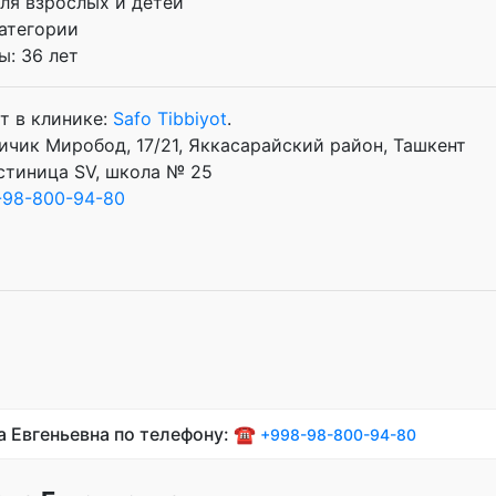
Для взрослых и детей
атегории
: 36 лет
т в клинике:
Safo Tibbiyot
.
ичик Миробод, 17/21, Яккасарайский район, Ташкент
стиница SV, школа № 25
-98-800-94-80
а Евгеньевна по телефону: ☎️
+998-98-800-94-80