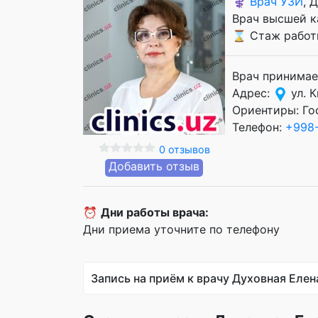
⚕️
Врач УЗИ
, 
Врач высшей к
⌛ Стаж работы
Врач принимае
Адрес:
ул. К
Ориентиры: Го
Телефон:
+998
0 отзывов
Добавить отзыв
⏰
Дни работы врача:
Дни приема уточните по телефону
Запись на приём к врачу Духовная Елен