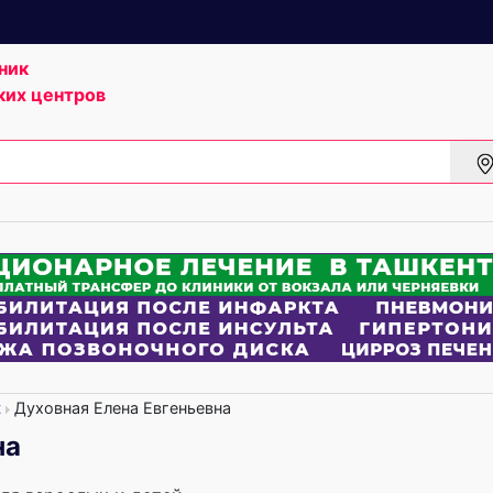
ник
ких центров
t
Духовная Елена Евгеньевна
на