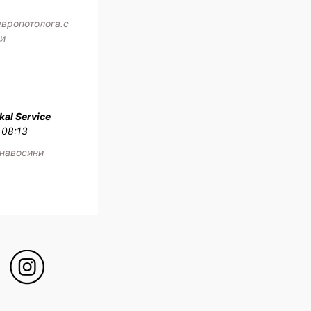
европотолога.с
жи
al Service
 08:13
 навосини