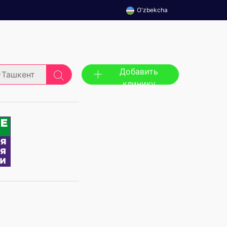
O'zbekcha
Добавить
Ташкент
клинику