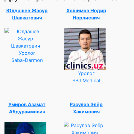
Юлдашев Жасур
Хошимов Нодир
Шавкатович
Норлиевич
Уролог
Saba-Darmon
Уролог
SBJ Medical
Умиров Азамат
Расулов Элёр
Абдураимович
Хакимович