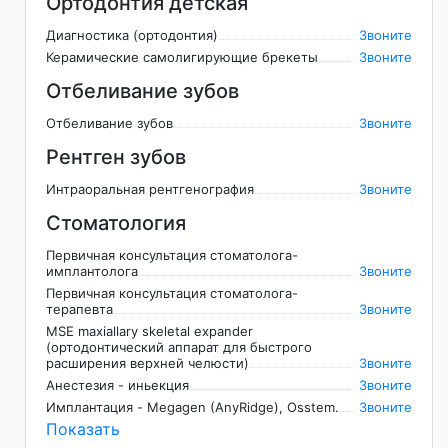
Ортодонтия детская
Диагностика (ортодонтия)
Звоните
Керамические самолигирующие брекеты
Звоните
Отбеливание зубов
Отбеливание зубов
Звоните
Рентген зубов
Интраоральная рентгенография
Звоните
Стоматология
Первичная консультация стоматолога-
имплантолога
Звоните
Первичная консультация стоматолога-
терапевта
Звоните
MSE maxiallary skeletal expander
(ортодонтический аппарат для быстрого
расширения верхней челюсти)
Звоните
Анестезия - иньекция
Звоните
Имплантация - Megagen (AnyRidge), Osstem.
Звоните
Показать