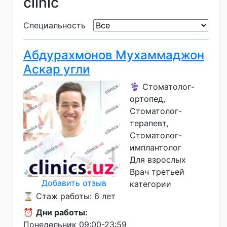
clinic
Специальность
Абдурахмонов Мухаммаджон
Аскар угли
⚕️ Стоматолог-
ортопед,
Стоматолог-
терапевт,
Стоматолог-
имплантолог
Для взрослых
Врач третьей
Добавить отзыв
категории
⌛ Стаж работы: 6 лет
⏰
Дни работы:
Понедельник 09:00-23:59