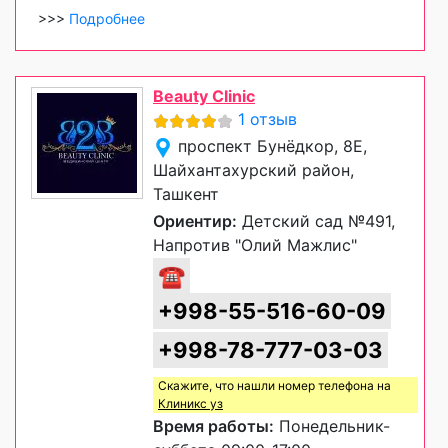
>>>
Подробнее
Beauty Clinic
1 отзыв
проспект Бунёдкор, 8Е,
Шайхантахурский район,
Ташкент
Ориентир:
Детский сад №491,
Напротив "Олий Мажлис"
☎
+998-55-516-60-09
+998-78-777-03-03
Скажите, что нашли номер телефона на
Клиникс уз
Время работы:
Понедельник-