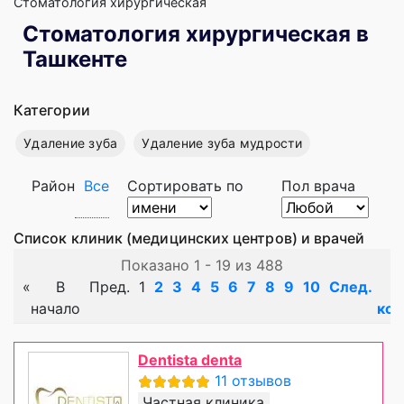
Стоматология хирургическая
Стоматология хирургическая в
Ташкенте
Категории
Удаление зуба
Удаление зуба мудрости
Район
Все
Сортировать по
Пол врача
Список клиник (медицинских центров) и врачей
Показано 1 - 19 из 488
«
В
Пред.
1
2
3
4
5
6
7
8
9
10
След.
начало
кон
Dentista denta
11 отзывов
Частная клиника