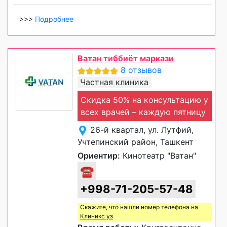
>>>
Подробнее
Ватан тиббиёт маркази
8 отзывов
Частная клиника
Скидка 50% на консультацию у
всех врачей – каждую пятницу
26-й квартал, ул. Лутфий,
Учтепинский район, Ташкент
Ориентир:
Кинотеатр "Ватан"
☎
+998-71-205-57-48
Скажите, что нашли номер телефона на
Клиникс уз