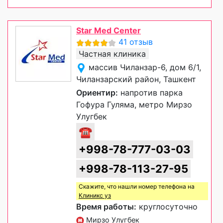
Star Med Center
41 отзыв
Частная клиника
массив Чиланзар-6, дом 6/1,
Чиланзарский район, Ташкент
Ориентир:
напротив парка
Гофура Гуляма, метро Мирзо
Улугбек
☎
+998-78-777-03-03
+998-78-113-27-95
Скажите, что нашли номер телефона на
Клиникс уз
Время работы:
круглосуточно
Мирзо Улугбек