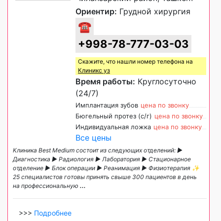
Ориентир:
Грудной хирургия
☎
+998-78-777-03-03
Скажите, что нашли номер телефона на
Клиникс уз
Время работы:
Круглосуточно
(24/7)
Имплантация зубов
цена по звонку
Бюгельный протез (с/г)
цена по звонку
Индивидуальная ложка
цена по звонку
Все цены
Клиника Best Medium состоит из следующих отделений: ►
Диагностика ► Радиология ► Лаборатория ► Стационарное
отделение ► Блок операции ► Реанимация ► Физиотерапия ✨
25 специалистов готовы принять свыше 300 пациентов в день
на профессиональную
...
>>>
Подробнее