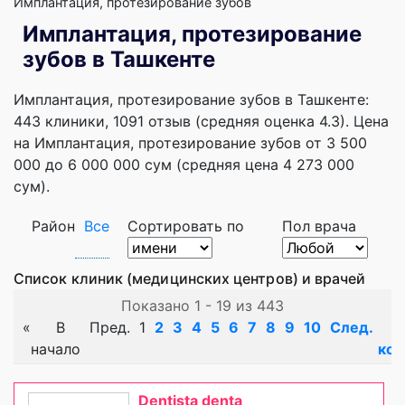
Имплантация, протезирование зубов
Имплантация, протезирование
зубов в Ташкенте
Имплантация, протезирование зубов в Ташкенте:
443 клиники, 1091 отзыв (средняя оценка 4.3). Цена
на Имплантация, протезирование зубов от 3 500
000 до 6 000 000 сум (средняя цена 4 273 000
сум).
Район
Все
Сортировать по
Пол врача
Список клиник (медицинских центров) и врачей
Показано 1 - 19 из 443
«
В
Пред.
1
2
3
4
5
6
7
8
9
10
След.
начало
кон
Dentista denta