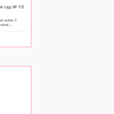
й сад № 115
ия зубов. С
и безб
...