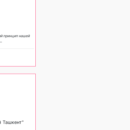
ий принцип нашей
..
й Ташкент"