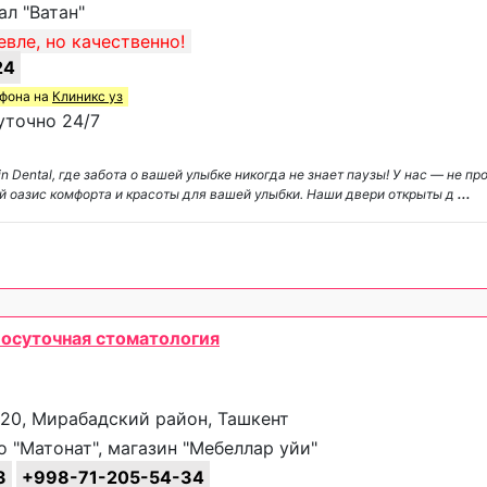
л "Ватан"
вле, но качественно!
24
ефона на
Клиникс уз
уточно 24/7
 Dental, где забота о вашей улыбке никогда не знает паузы! У нас — не про
й оазис комфорта и красоты для вашей улыбки. Наши двери открыты д
...
глосуточная стоматология
 20, Мирабадский район, Ташкент
 "Матонат", магазин "Мебеллар уйи"
3
+998-71-205-54-34