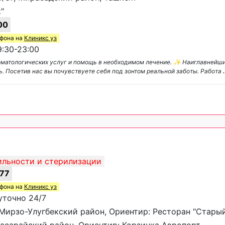
"
00
ефона на
Клиникс уз
:30-23:00
оматологических услуг и помощь в необходимом лечение. ✨ Наиглавнейш
ь. Посетив нас вы почувствуете себя под зонтом реальной заботы. Работа
.
ильности и стерилизации
77
ефона на
Клиникс уз
уточно 24/7
, Мирзо-Улугбекский район, Ориентир: Ресторан "Стары
ккасарайский район, Ориентир: Корзинка Аэропорт