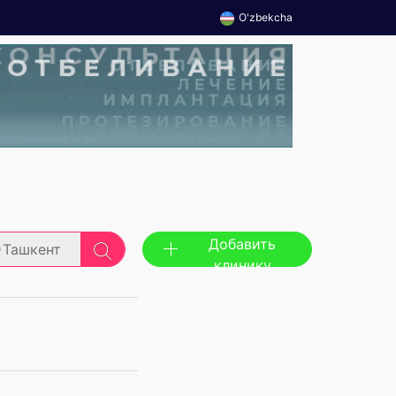
O'zbekcha
Добавить
Ташкент
клинику