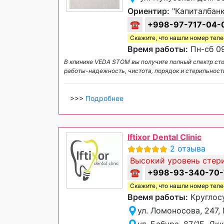
Ориентир:
"Капиталбанк
☎
+998-97-717-04-
Скажите, что нашли номер тел
Время работы:
Пн-сб 09
В клинике VEDA STOM вы получите полный спектр ст
работы-надежность, чистота, порядок и стерильност
>>>
Подробнее
Iftixor Dental Clinic
2 отзыва
Высокий уровень стер
☎
+998-93-340-70-
Скажите, что нашли номер тел
Время работы:
Круглос
ул. Ломоносова, 247
ул. Бабура, 87/1Б, Я