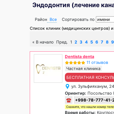
Эндодонтия (лечение кана
Район
Все
Сортировать по
Список клиник (медицинских центров) и
«
В начало
Пред.
1
2
3
4
5
6
7
8
9
Dentista denta
11 отзывов
Частная клиника
БЕСПЛАТНАЯ КОНСУЛ
ул. Зульфияханум, 2
Ориентир:
Посольство 
☎
+998-78-777-41-
Скажите, что нашли номер тел
Время работы:
Круглос