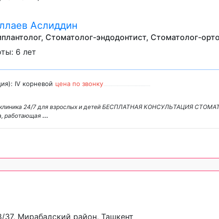
ллаев Аслиддин
плантолог, Стоматолог-эндодонтист, Стоматолог-орт
ты: 6 лет
ия): IV корневой
цена по звонку
ая клиника 24/7 для взрослых и детей БЕСПЛАТНАЯ КОНСУЛЬТАЦИЯ СТОМАТ
ка, работающая
...
8/37, Мирабадский район, Ташкент