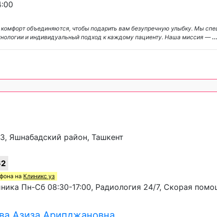
:00
и комфорт объединяются, чтобы подарить вам безупречную улыбку. Мы сп
хнологии и индивидуальный подход к каждому пациенту. Наша миссия —
..
0/3, Яшнабадский район, Ташкент
62
ефона на
Клиникс уз
ика Пн-Сб 08:30-17:00, Радиология 24/7, Скорая помо
ва Азиза Арипджановна