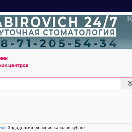
ник
ких центров
ия
Эндодонтия (лечение каналов зубов)