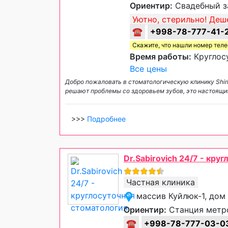
Ориентир:
Свадебный за
Уютно, стерильно! Деше
☎
+998-78-777-41-
Скажите, что нашли номер тел
Время работы:
Круглос
Все цены
Добро пожаловать в стоматологическую клинику Shirin
решают проблемы со здоровьем зубов, это настоящи
>>>
Подробнее
Dr.Sabirovich 24/7 - кру
Частная клиника
массив Куйлюк-1, дом
Ориентир:
Станция метро
☎
+998-78-777-03-0