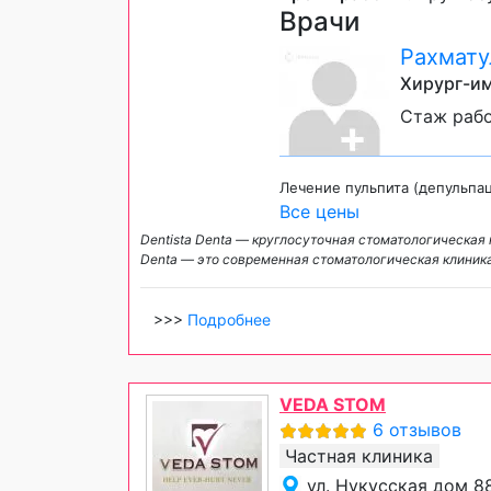
Врачи
Рахмату
Хирург-им
Стаж рабо
Лечение пульпита (депульпац
Все цены
Dentista Denta — круглосуточная стоматологическ
Denta — это современная стоматологическая клини
>>>
Подробнее
VEDA STOM
6 отзывов
Частная клиника
ул. Нукусская дом 8