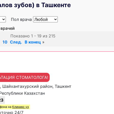
лов зубов) в Ташкенте
Пол врача
 врачей
Показано 1 - 19 из 215
10
След.
В конец
»
ЬТАЦИЯ СТОМАТОЛОГА!
4, Шайхантахурский район, Ташкент
Республики Казахстан
23
ефона на
Клиникс уз
уточно 24/7