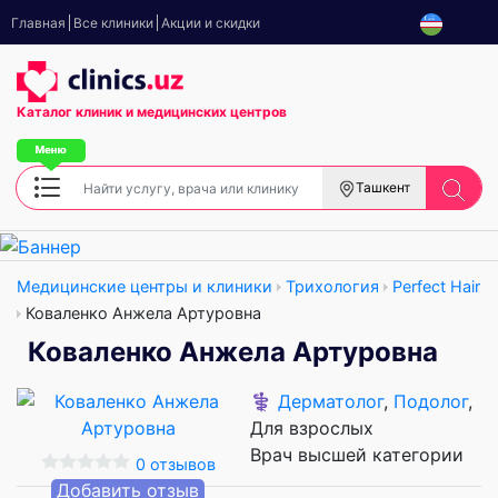
Главная
Все клиники
Акции и скидки
Каталог клиник
и медицинских центров
Ташкент
Медицинские центры и клиники
Трихология
Perfect Hair
Коваленко Анжела Артуровна
Коваленко Анжела Артуровна
⚕️
Дерматолог
,
Подолог
,
Для взрослых
Врач высшей категории
0 отзывов
Добавить отзыв