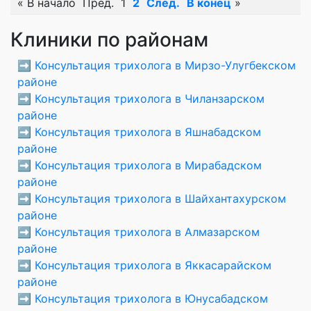
«
В начало
Пред.
1
2
След.
В конец
»
Клиники по районам
➡️
Консультация трихолога в Мирзо-Улугбекском
районе
➡️
Консультация трихолога в Чиланзарском
районе
➡️
Консультация трихолога в Яшнабадском
районе
➡️
Консультация трихолога в Мирабадском
районе
➡️
Консультация трихолога в Шайхантахурском
районе
➡️
Консультация трихолога в Алмазарском
районе
➡️
Консультация трихолога в Яккасарайском
районе
➡️
Консультация трихолога в Юнусабадском