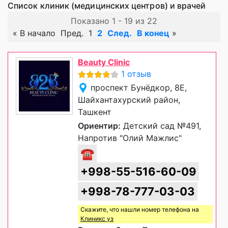
Список клиник (медицинских центров) и врачей
Показано 1 - 19 из 22
«
В начало
Пред.
1
2
След.
В конец
»
Beauty Clinic
1 отзыв
проспект Бунёдкор, 8Е,
Шайхантахурский район,
Ташкент
Ориентир:
Детский сад №491,
Напротив "Олий Мажлис"
☎
+998-55-516-60-09
+998-78-777-03-03
Скажите, что нашли номер телефона на
Клиникс уз