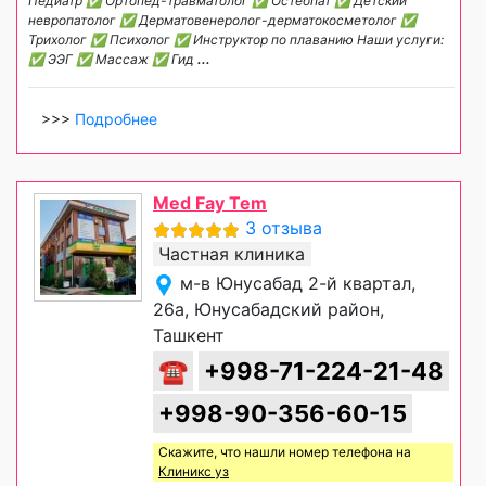
Педиатр ✅ Ортопед-травматолог ✅ Остеопат ✅ Детский
невропатолог ✅ Дерматовенеролог-дерматокосметолог ✅
Трихолог ✅ Психолог ✅ Инструктор по плаванию Наши услуги:
✅ ЭЭГ ✅ Массаж ✅ Гид
...
>>>
Подробнее
Med Fay Tem
3 отзыва
Частная клиника
м-в Юнусабад 2-й квартал,
26а, Юнусабадский район,
Ташкент
☎
+998-71-224-21-48
+998-90-356-60-15
Скажите, что нашли номер телефона на
Клиникс уз