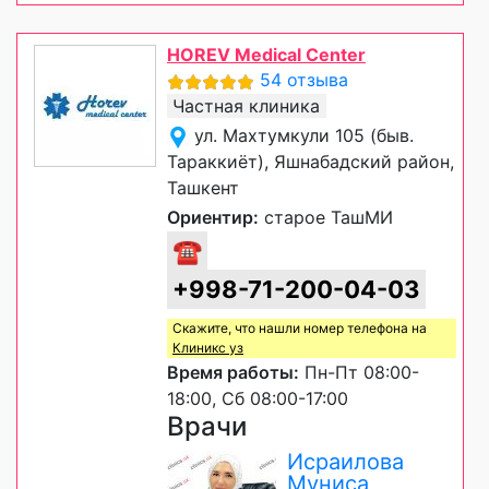
HOREV Medical Center
54 отзыва
Частная клиника
ул. Махтумкули 105 (быв.
Тараккиёт), Яшнабадский район,
Ташкент
Ориентир:
старое ТашМИ
☎
+998-71-200-04-03
Скажите, что нашли номер телефона на
Клиникс уз
Время работы:
Пн-Пт 08:00-
18:00, Сб 08:00-17:00
Врачи
Исраилова
Муниса