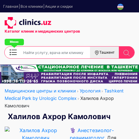
Главная
Все клиники
Акции и скидки
Каталог клиник
и медицинских центров
Ташкент
Медицинские центры и клиники
Урология
Tashkent
Medical Park by Urologic Complex
Халилов Ахрор
Камолович
Халилов Ахрор Камолович
⚕️
Анестезиолог-
реаниматолог
, Для