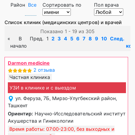
Район
Все
Сортировать по
Пол врача
Список клиник (медицинских центров) и врачей
Показано 1 - 19 из 305
«
В
Пред.
1
2
3
4
5
6
7
8
9
10
След.
начало
кон
Darmon medicine
2 отзыва
Частная клиника
УЗИ в клинике и с выездом
ул. Феруза, 7Б, Мирзо-Улугбекский район,
Ташкент
Ориентир:
Научно-Исследовательский институт
Акушерства и Гинекологии
Время работы: 07:00-23:00, без выходных и