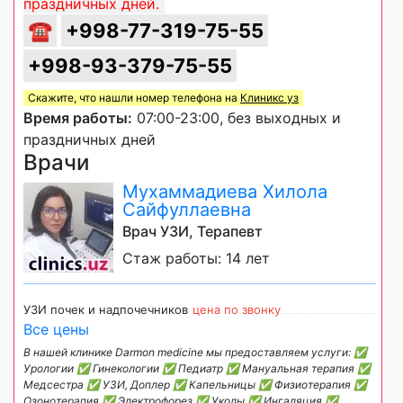
праздничных дней.
☎
+998-77-319-75-55
+998-93-379-75-55
Скажите, что нашли номер телефона на
Клиникс уз
Время работы:
07:00-23:00, без выходных и
праздничных дней
Врачи
Мухаммадиева Хилола
Сайфуллаевна
Врач УЗИ, Терапевт
Стаж работы: 14 лет
УЗИ почек и надпочечников
цена по звонку
Все цены
В нашей клинике Darmon medicine мы предоставляем услуги: ✅
Урологии ✅ Гинекологии ✅ Педиатр ✅ Мануальная терапия ✅
Медсестра ✅ УЗИ, Доплер ✅ Капельницы ✅ Физиотерапия ✅
Озонотерапия ✅ Электрофорез ✅ Уколы ✅ Ингаляция ✅