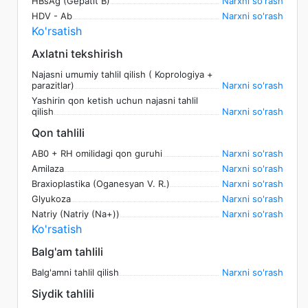
HBsAg (Gepatit B)
Narxni so'rash
HDV - Ab
Narxni so'rash
Ko'rsatish
Axlatni tekshirish
Najasni umumiy tahlil qilish ( Koprologiya +
parazitlar)
Narxni so'rash
Yashirin qon ketish uchun najasni tahlil
qilish
Narxni so'rash
Qon tahlili
AB0 + RH omilidagi qon guruhi
Narxni so'rash
Amilaza
Narxni so'rash
Braxioplastika (Oganesyan V. R.)
Narxni so'rash
Glyukoza
Narxni so'rash
Natriy (Natriy (Na+))
Narxni so'rash
Ko'rsatish
Balg'am tahlili
Balg'amni tahlil qilish
Narxni so'rash
Siydik tahlili