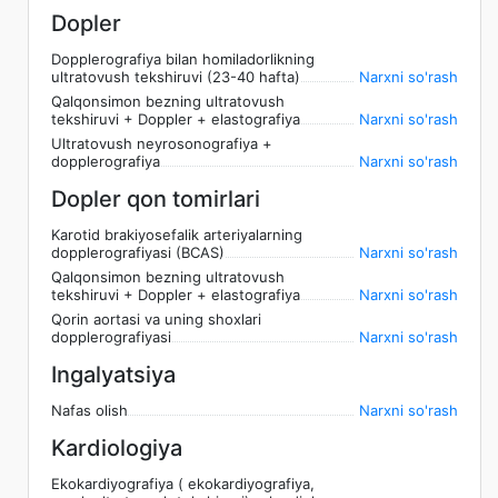
Dopler
Dopplerografiya bilan homiladorlikning
ultratovush tekshiruvi (23-40 hafta)
Narxni so'rash
Qalqonsimon bezning ultratovush
tekshiruvi + Doppler + elastografiya
Narxni so'rash
Ultratovush neyrosonografiya +
dopplerografiya
Narxni so'rash
Dopler qon tomirlari
Karotid brakiyosefalik arteriyalarning
dopplerografiyasi (BCAS)
Narxni so'rash
Qalqonsimon bezning ultratovush
tekshiruvi + Doppler + elastografiya
Narxni so'rash
Qorin aortasi va uning shoxlari
dopplerografiyasi
Narxni so'rash
Ingalyatsiya
Nafas olish
Narxni so'rash
Kardiologiya
Ekokardiyografiya ( ekokardiyografiya,