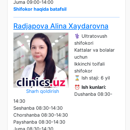
Juma 09:00-14:00
Shifokor haqida batafsil
Radjapova Alina Xaydarovna
⚕️ Ultratovush
shifokori
Kattalar va bolalar
uchun
Ikkinchi toifali
shifokor
⌛ Ish staji: 6 yil
⏰
Ish kunlari:
Sharh qoldirish
Dushanba 08:30-
14:30
Seshanba 08:30-14:30
Chorshanba 08:30-14:30
Payshanba 08:30-14:30
Juma 08:30-14:30