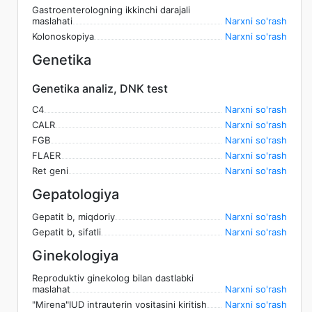
Gastroenterologning ikkinchi darajali
maslahati
Narxni so'rash
Kolonoskopiya
Narxni so'rash
Genetika
Genetika analiz, DNK test
C4
Narxni so'rash
CALR
Narxni so'rash
FGB
Narxni so'rash
FLAER
Narxni so'rash
Ret geni
Narxni so'rash
Gepatologiya
Gepatit b, miqdoriy
Narxni so'rash
Gepatit b, sifatli
Narxni so'rash
Ginekologiya
Reproduktiv ginekolog bilan dastlabki
maslahat
Narxni so'rash
"Mirena"IUD intrauterin vositasini kiritish
Narxni so'rash