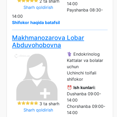
2 ta sharh
14:00
Sharh qoldirish
Payshanba 08:30-
14:00
Shifokor haqida batafsil
Makhmanozarova Lobar
Abduvohobovna
⚕️ Endokrinolog
Kattalar va bolalar
uchun
Uchinchi toifali
shifokor
⏰
Ish kunlari:
Dushanba 09:00-
14:00
3 ta sharh
Chorshanba 09:00-
Sharh qoldirish
14:00