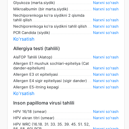
Glyukoza (marta.siydik)
Narxni so'rash
Mikroalbumin (bir marta.siydik)
Narxni so'rash
Nechiporenkoga ko'ra siydikni 2 qismda
tahlil qilish
Narxni so'rash
Nechiporenkoga ko'ra siydikni tahlil qilish
Narxni so'rash
PCR Candida (siydik)
Narxni so'rash
Ko'rsatish
Allergiya testi (tahlili)
AlaTOP Tahlili (Alatop)
Narxni so'rash
Allergen E1 mushuk sochlari-epiteliya (Cat
dander-epitelium)
Narxni so'rash
Allergen E3 ot epiteliyasi
Narxni so'rash
Allergen E4 sigir epiteliyasi (sigir dander)
Narxni so'rash
Allergen E5-itning kepagi
Narxni so'rash
Ko'rsatish
Inson papilloma virusi tahlili
HPV 16/18 (smear)
Narxni so'rash
HPV ekran titri (smear)
Narxni so'rash
HPV WRC (16.18. 31. 33. 35. 39. 45. 51. 52,
56. 58. 60) PCR
Narxni so'rash