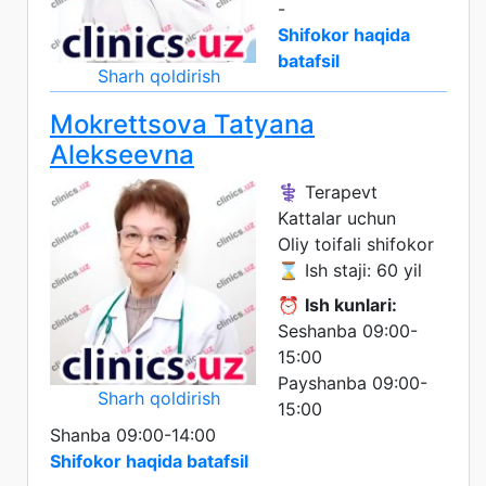
-
Shifokor haqida
batafsil
Sharh qoldirish
Mokrettsova Tatyana
Alekseevna
⚕️ Terapevt
Kattalar uchun
Oliy toifali shifokor
⌛ Ish staji: 60 yil
⏰
Ish kunlari:
Seshanba 09:00-
15:00
Payshanba 09:00-
Sharh qoldirish
15:00
Shanba 09:00-14:00
Shifokor haqida batafsil