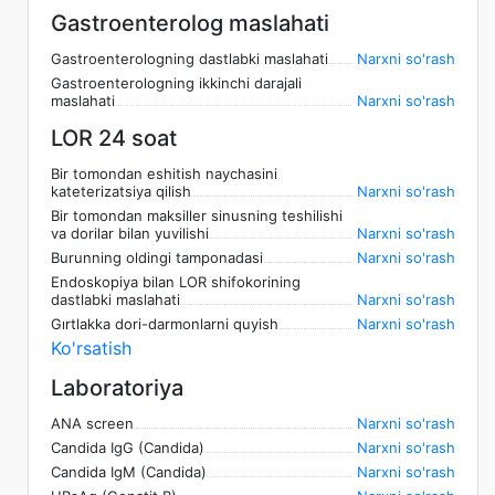
Gastroenterolog maslahati
Gastroenterologning dastlabki maslahati
Narxni so'rash
Gastroenterologning ikkinchi darajali
maslahati
Narxni so'rash
LOR 24 soat
Bir tomondan eshitish naychasini
kateterizatsiya qilish
Narxni so'rash
Bir tomondan maksiller sinusning teshilishi
va dorilar bilan yuvilishi
Narxni so'rash
Burunning oldingi tamponadasi
Narxni so'rash
Endoskopiya bilan LOR shifokorining
dastlabki maslahati
Narxni so'rash
Gırtlakka dori-darmonlarni quyish
Narxni so'rash
Ko'rsatish
Laboratoriya
ANA screen
Narxni so'rash
Candida IgG (Candida)
Narxni so'rash
Candida IgM (Candida)
Narxni so'rash