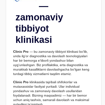
—
zamonaviy
tibbiyot
klinikasi
Clinic Pro
— bu zamonaviy tibbiyot klinikasi bo‘lib,
unda ilg‘or diagnostika va davolash texnologiyalari
har bir bemorga e’tiborli yondashuv bilan
uyg‘unlashgan. Biz profilaktika, erta diagnostika va
murakkab kasalliklarni davolashgacha bo‘lgan keng
turdagi tibbiy xizmatlarni taqdim etamiz.
Clinic Pro
klinikasida tajribali shifokorlar va
mutaxassislar faoliyat yuritadi. Ular individual
yondashuv va zamonaviy davolash usullaridan
foydalanadi. Bizning maqsadimiz — har bir bemor
uchun aniq tashxis, samarali davolash va maksimal
qulaylikni ta’minlash.