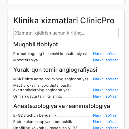
Klinika xizmatlari ClinicPro
Muqobil tibbiyot
Profpatologning birlamchi konsultatsiyasi
Narxni so'rash
Moxoterapiya
Narxni so'rash
Yurak-qon tomir angiografiyasi
MSKT bitta aorta bo'limining angiografiyasi
Narxni so'rash
Msct proksimal yoki distal pastki
ekstremitalarning angiografiyasi
Narxni so'rash
Urinish qayta tahlil qilish xo
Narxni so'rash
Anesteziologiya va reanimatologiya
EFGDS uchun behushlik
Narxni so'rash
Endo kolonoskopiyada behushlik
Narxni so'rash
Lipofilling ko'krak (Oganesyan V. R.)
Narxni so'rash