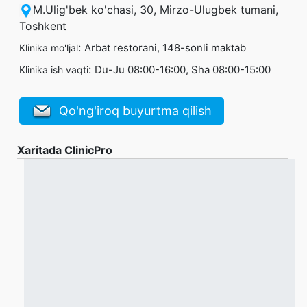
M.Ulig'bek ko'chasi, 30, Mirzo-Ulugbek tumani,
Toshkent
:
Arbat restorani, 148-sonli maktab
Klinika mo'ljal
:
Du-Ju 08:00-16:00, Sha 08:00-15:00
Klinika ish vaqti
Qo'ng'iroq buyurtma qilish
Xaritada ClinicPro