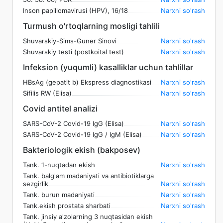
Inson papillomavirusi (HPV), 16/18
Narxni so'rash
Turmush o'rtoqlarning mosligi tahlili
Shuvarskiy-Sims-Guner Sinovi
Narxni so'rash
Shuvarskiy testi (postkoital test)
Narxni so'rash
Infeksion (yuqumli) kasalliklar uchun tahlillar
HBsAg (gepatit b) Ekspress diagnostikasi
Narxni so'rash
Sifilis RW (Elisa)
Narxni so'rash
Covid antitel analizi
SARS-CoV-2 Covid-19 IgG (Elisa)
Narxni so'rash
SARS-CoV-2 Covid-19 IgG / IgM (Elisa)
Narxni so'rash
Bakteriologik ekish (bakposev)
Tank. 1-nuqtadan ekish
Narxni so'rash
Tank. balg'am madaniyati va antibiotiklarga
sezgirlik
Narxni so'rash
Tank. burun madaniyati
Narxni so'rash
Tank.ekish prostata sharbati
Narxni so'rash
Tank. jinsiy a'zolarning 3 nuqtasidan ekish