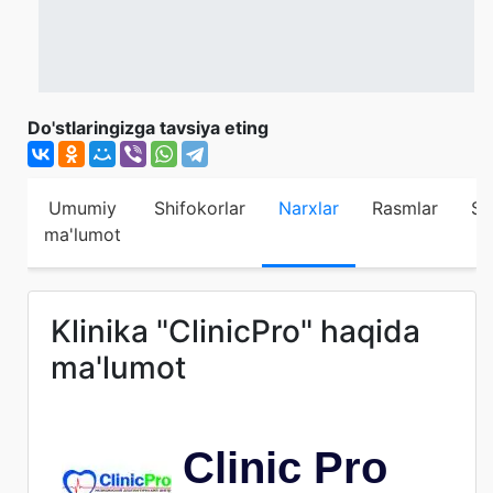
Do'stlaringizga tavsiya eting
Umumiy
Shifokorlar
Narxlar
Rasmlar
Sh
ma'lumot
Klinika "ClinicPro" haqida
ma'lumot
Clinic Pro