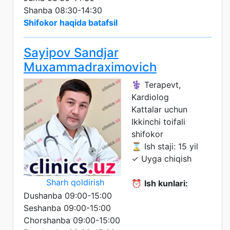
Shanba 08:30-14:30
Shifokor haqida batafsil
Sayipov Sandjar
Muxammadraximovich
⚕️ Terapevt,
Kardiolog
Kattalar uchun
Ikkinchi toifali
shifokor
⌛ Ish staji: 15 yil
✓ Uyga chiqish
Sharh qoldirish
⏰
Ish kunlari:
Dushanba 09:00-15:00
Seshanba 09:00-15:00
Chorshanba 09:00-15:00