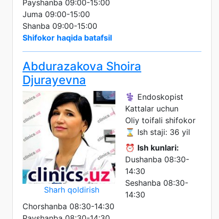
Payshanba 09:00-15:00
Juma 09:00-15:00
Shanba 09:00-15:00
Shifokor haqida batafsil
Abdurazakova Shoira
Djurayevna
⚕️ Endoskopist
Kattalar uchun
Oliy toifali shifokor
⌛ Ish staji: 36 yil
⏰
Ish kunlari:
Dushanba 08:30-
14:30
Seshanba 08:30-
Sharh qoldirish
14:30
Chorshanba 08:30-14:30
Payshanba 08:30-14:30