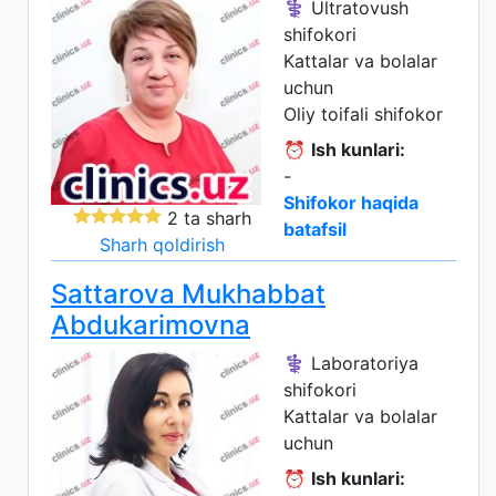
⚕️ Ultratovush
shifokori
Kattalar va bolalar
uchun
Oliy toifali shifokor
⏰
Ish kunlari:
-
Shifokor haqida
2 ta sharh
batafsil
Sharh qoldirish
Sattarova Mukhabbat
Abdukarimovna
⚕️ Laboratoriya
shifokori
Kattalar va bolalar
uchun
⏰
Ish kunlari: