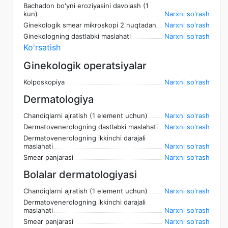
Bachadon bo'yni eroziyasini davolash (1
kun)
Narxni so'rash
Ginekologik smear mikroskopi 2 nuqtadan
Narxni so'rash
Ginekologning dastlabki maslahati
Narxni so'rash
Ko'rsatish
Ginekologik operatsiyalar
Kolposkopiya
Narxni so'rash
Dermatologiya
Chandiqlarni ajratish (1 element uchun)
Narxni so'rash
Dermatovenerologning dastlabki maslahati
Narxni so'rash
Dermatovenerologning ikkinchi darajali
maslahati
Narxni so'rash
Smear panjarasi
Narxni so'rash
Bolalar dermatologiyasi
Chandiqlarni ajratish (1 element uchun)
Narxni so'rash
Dermatovenerologning ikkinchi darajali
maslahati
Narxni so'rash
Smear panjarasi
Narxni so'rash