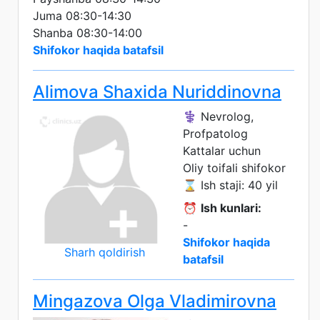
Juma 08:30-14:30
Shanba 08:30-14:00
Shifokor haqida batafsil
Alimova Shaxida Nuriddinovna
⚕️ Nevrolog,
Profpatolog
Kattalar uchun
Oliy toifali shifokor
⌛ Ish staji: 40 yil
⏰
Ish kunlari:
-
Shifokor haqida
Sharh qoldirish
batafsil
Mingazova Olga Vladimirovna