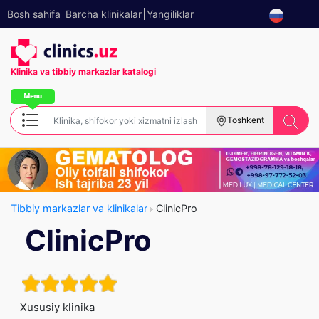
Bosh sahifa
Barcha klinikalar
Yangiliklar
Klinika va tibbiy
markazlar katalogi
Toshkent
Tibbiy markazlar va klinikalar
ClinicPro
ClinicPro
Xususiy klinika