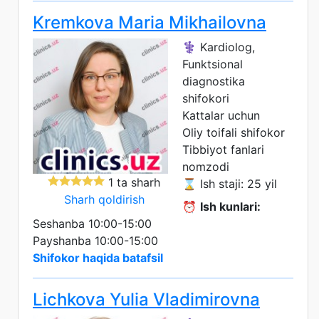
Kremkova Maria Mikhailovna
⚕️ Kardiolog,
Funktsional
diagnostika
shifokori
Kattalar uchun
Oliy toifali shifokor
Tibbiyot fanlari
nomzodi
1 ta sharh
⌛ Ish staji: 25 yil
Sharh qoldirish
⏰
Ish kunlari:
Seshanba 10:00-15:00
Payshanba 10:00-15:00
Shifokor haqida batafsil
Lichkova Yulia Vladimirovna