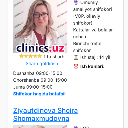
⚕️ Umumiy
amaliyot shifokori
(VOP. oilaviy
shifokor)
Kattalar va bolalar
uchun
Birinchi toifali
shifokor
1 ta sharh
⌛ Ish staji: 14 yil
Sharh qoldirish
⏰
Ish kunlari:
Dushanba 09:00-15:00
Chorshanba 09:00-15:00
Juma 09:00-15:00
Shifokor haqida batafsil
Ziyautdinova Shoira
Shomaxmudovna