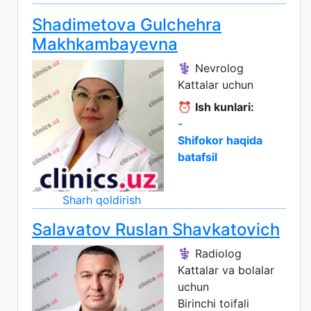
Shadimetova Gulchehra
Makhkambayevna
⚕️ Nevrolog
Kattalar uchun
⏰
Ish kunlari:
-
Shifokor haqida
batafsil
Sharh qoldirish
Salavatov Ruslan Shavkatovich
⚕️ Radiolog
Kattalar va bolalar
uchun
Birinchi toifali