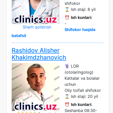
shifokor
⌛ Ish staji: 8 yil
⏰
Ish kunlari:
-
Sharh qoldirish
Shifokor haqida
batafsil
Rashidov Alisher
Khakimdzhanovich
⚕️ LOR
(otolaringolog)
Kattalar va bolalar
uchun
Oliy toifali shifokor
⌛ Ish staji: 20 yil
⏰
Ish kunlari:
Seshanba 08:30-