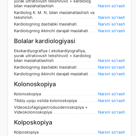
yurak ultratovush tekshiruvi) + kardiolog
bilan maslahatlashish
Narxni so'rash
Kardiolog K. M. N. bilan maslahatlashish va
tekshirish
Narxni so'rash
Kardiologning dastlabki maslahati
Narxni so'rash
Kardiologning ikkinchi darajali maslahati
Narxni so'rash
Bolalar kardiologiyasi
Ekokardiyografiya ( ekokardiyografiya,
yurak ultratovush tekshiruvi) + kardiolog
bilan maslahatlashish
Narxni so'rash
Kardiologning dastlabki maslahati
Narxni so'rash
Kardiologning ikkinchi darajali maslahati
Narxni so'rash
Kolonoskopiya
Kolonoskopiya
Narxni so'rash
Tibbiy uyqu ostida kolonoskopiya
Narxni so'rash
Videoezofagogastroduodenoskopiya +
Videokolonoskopiya
Narxni so'rash
Kolposkopiya
Kolposkopiya
Narxni so'rash