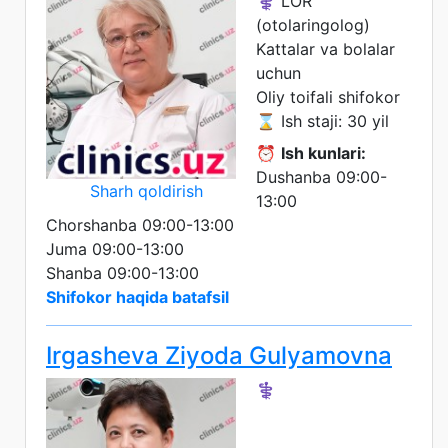
⚕️ LOR
(otolaringolog)
Kattalar va bolalar
uchun
Oliy toifali shifokor
⌛ Ish staji: 30 yil
⏰
Ish kunlari:
Dushanba 09:00-
Sharh qoldirish
13:00
Chorshanba 09:00-13:00
Juma 09:00-13:00
Shanba 09:00-13:00
Shifokor haqida batafsil
Irgasheva Ziyoda Gulyamovna
⚕️