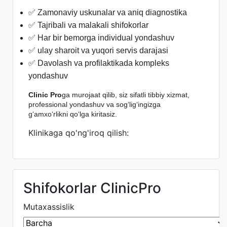
✅ Zamonaviy uskunalar va aniq diagnostika
✅ Tajribali va malakali shifokorlar
✅ Har bir bemorga individual yondashuv
✅ ulay sharoit va yuqori servis darajasi
✅ Davolash va profilaktikada kompleks
yondashuv
Clinic Pro
ga murojaat qilib, siz sifatli tibbiy xizmat,
professional yondashuv va sog‘lig‘ingizga
g‘amxo‘rlikni qo‘lga kiritasiz.
Klinikaga qo'ng'iroq qilish:
Shifokorlar ClinicPro
Mutaxassislik