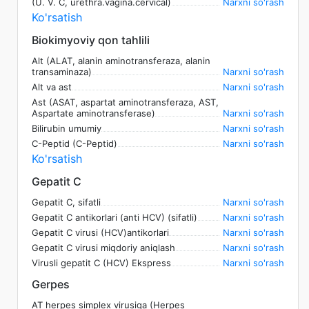
(U. V. C, urethra.vagina.cervical)
Narxni so'rash
Ko'rsatish
Biokimyoviy qon tahlili
Alt (ALAT, alanin aminotransferaza, alanin
transaminaza)
Narxni so'rash
Alt va ast
Narxni so'rash
Ast (ASAT, aspartat aminotransferaza, AST,
Aspartate aminotransferase)
Narxni so'rash
Bilirubin umumiy
Narxni so'rash
C-Peptid (C-Peptid)
Narxni so'rash
Ko'rsatish
Gepatit C
Gepatit C, sifatli
Narxni so'rash
Gepatit C antikorlari (anti HCV) (sifatli)
Narxni so'rash
Gepatit C virusi (HCV)antikorlari
Narxni so'rash
Gepatit C virusi miqdoriy aniqlash
Narxni so'rash
Virusli gepatit C (HCV) Ekspress
Narxni so'rash
Gerpes
AT herpes simplex virusiga (Herpes