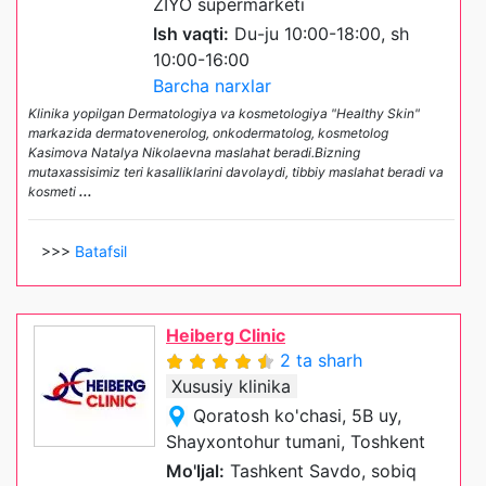
ZIYO supermarketi
Ish vaqti:
Du-ju 10:00-18:00, sh
10:00-16:00
Barcha narxlar
Klinika yopilgan Dermatologiya va kosmetologiya "Healthy Skin"
markazida dermatovenerolog, onkodermatolog, kosmetolog
Kasimova Natalya Nikolaevna maslahat beradi.Bizning
mutaxassisimiz teri kasalliklarini davolaydi, tibbiy maslahat beradi va
kosmeti
...
>>>
Batafsil
Heiberg Clinic
2 ta sharh
Xususiy klinika
Qoratosh ko'chasi, 5B uy,
Shayxontohur tumani, Toshkent
Mo'ljal:
Tashkent Savdo, sobiq