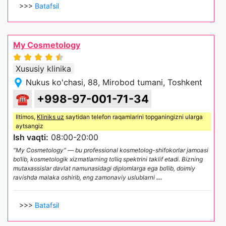
>>>
Batafsil
My Cosmetology
Xususiy klinika
Nukus ko'chasi, 88, Mirobod tumani, Toshkent
☎
+998-97-001-71-34
Iltimos,
Kliniks uz
saytidan telefon raqamlarini topganingizni ularga
aytsangiz
Ish vaqti:
08:00-20:00
"My Cosmetology" — bu professional kosmetolog-shifokorlar jamoasi
bo‘lib, kosmetologik xizmatlarning to‘liq spektrini taklif etadi. Bizning
mutaxassislar davlat namunasidagi diplomlarga ega bo‘lib, doimiy
ravishda malaka oshirib, eng zamonaviy uslublarni
...
>>>
Batafsil