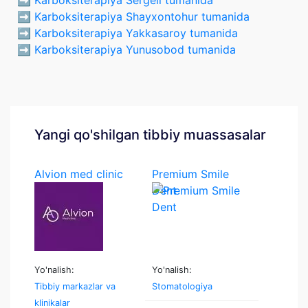
➡️
Karboksiterapiya Shayxontohur tumanida
➡️
Karboksiterapiya Yakkasaroy tumanida
➡️
Karboksiterapiya Yunusobod tumanida
Yangi qo'shilgan tibbiy muassasalar
Alvion med clinic
Premium Smile
Dent
Yo'nalish:
Yo'nalish:
Tibbiy markazlar va
Stomatologiya
klinikalar