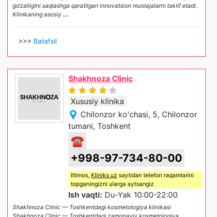
go‘zalligini saqlashga qaratilgan innovatsion muolajalarni taklif etadi.
Klinikaning asosiy
...
>>>
Batafsil
Shakhnoza Clinic
Xususiy klinika
Chilonzor ko'chasi, 5, Chilonzor
tumani, Toshkent
☎
+998-97-734-80-00
Iltimos,
Kliniks uz
saytidan telefon raqamlarini
topganingizni ularga aytsangiz
Ish vaqti:
Du-Yak 10:00-22:00
Shakhnoza Clinic — Toshkentdagi kosmetologiya klinikasi
Shakhnoza Clinic — Toshkentdagi zamonaviy kosmetologiya