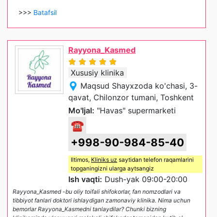
>>>
Batafsil
Rayyona_Kasmed
Xususiy klinika
Maqsud Shayxzoda ko'chasi, 3-
qavat, Chilonzor tumani, Toshkent
Mo'ljal:
"Havas" supermarketi
☎
+998-90-984-85-40
Iltimos,
Kliniks uz
saytidan telefon raqamlarini
topganingizni ularga aytsangiz
Ish vaqti:
Dush-yak 09:00-20:00
Rayyona_Kasmed -bu oliy toifali shifokorlar, fan nomzodlari va
tibbiyot fanlari doktori ishlaydigan zamonaviy klinika. Nima uchun
bemorlar Rayyona_Kasmedni tanlaydilar? Chunki bizning