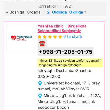
Ko'rsatildi 1 - 19/21
«
Boshiga
Orqaga
1
2
Oldinga
Oxiriga
»
Yashfaa clinic - Birgalikda
Salomatlikni Saqlaymiz
6 ta sharh
☎
+998-71-205-01-75
Iltimos,
Kliniks uz
saytidan telefon raqamlarini
topganingizni ularga aytsangiz
Ish vaqti:
Dushanba-Shanba:
07:30-22:00
Universitet ko‘chasi, 17, Qibray
tumani, mo‘ljal: Viloyat OVIR
Mirzo Ulug'bek ko'chasi, 122A,
Mirzo Ulug'bek tumani, mo'ljal:
Ecobozor bozori