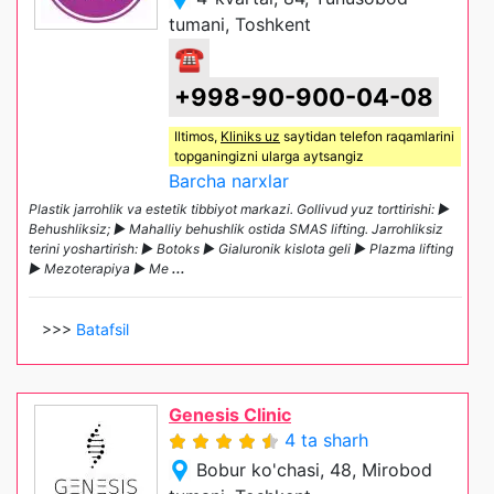
tumani, Toshkent
☎
+998-90-900-04-08
Iltimos,
Kliniks uz
saytidan telefon raqamlarini
topganingizni ularga aytsangiz
Barcha narxlar
Plastik jarrohlik va estetik tibbiyot markazi. Gollivud yuz torttirishi: ►
Behushliksiz; ► Mahalliy behushlik ostida SMAS lifting. Jarrohliksiz
terini yoshartirish: ► Botoks ► Gialuronik kislota geli ► Plazma lifting
► Mezoterapiya ► Me
...
>>>
Batafsil
Genesis Clinic
4 ta sharh
Bobur ko'chasi, 48, Mirobod