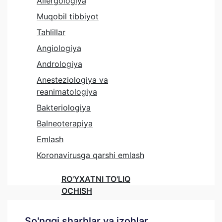
Allergologiya
Muqobil tibbiyot
Tahlillar
Angiologiya
Andrologiya
Anesteziologiya va
reanimatologiya
Bakteriologiya
Balneoterapiya
Emlash
Koronavirusga qarshi emlash
RO'YXATNI TO'LIQ
OCHISH
So'nggi sharhlar va izohlar