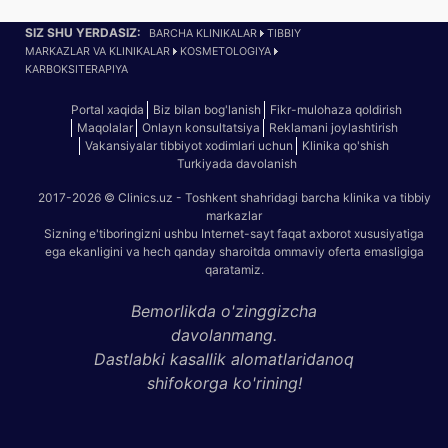
SIZ SHU YERDASIZ:
BARCHA KLINIKALAR
TIBBIY
MARKAZLAR VA KLINIKALAR
KOSMETOLOGIYA
KARBOKSITERAPIYA
Portal xaqida
Biz bilan bog'lanish
Fikr-mulohaza qoldirish
Maqolalar
Onlayn konsultatsiya
Reklamani joylashtirish
Vakansiyalar tibbiyot xodimlari uchun
Klinika qo'shish
Turkiyada davolanish
2017-2026 © Clinics.uz - Toshkent shahridagi barcha klinika va tibbiy
markazlar
Sizning e'tiboringizni ushbu Internet-sayt faqat axborot xususiyatiga
ega ekanligini va hech qanday sharoitda ommaviy oferta emasligiga
qaratamiz.
Bemorlikda o'zinggizcha
davolanmang.
Dastlabki kasallik alomatlaridanoq
shifokorga ko'rining!