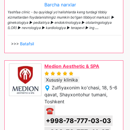
Barcha narxlar
Yashfaa clinic - bu quyidagi yo'nalishlarda keng turdagi tibbiy
xizmatlardan foydalanishingiz mumkin bo'lgan tibbiyot markazi: ►
ginekologiya ► pediatriya ► endokrinologiya ► otolaringologiya
(LOR) ► nevrologiya ► kardiologiya ► terapevt ► ing
...
>>>
Batafsil
Medion Aesthetic & SPA
Xususiy klinika
Zulfiyaxonim ko'chasi, 18, 5-6
qavat, Shayxontohur tumani,
Toshkent
☎
+998-78-777-03-03