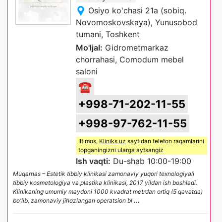
Osiyo ko'chasi 21a (sobiq.
Novomoskovskaya), Yunusobod
tumani, Toshkent
Mo'ljal:
Gidrometmarkaz
chorrahasi, Comodum mebel
saloni
☎
+998-71-202-11-55
+998-97-762-11-55
Iltimos,
Kliniks uz
saytidan telefon raqamlarini
topganingizni ularga aytsangiz
Ish vaqti:
Du-shab 10:00-19:00
Muqarnas – Estetik tibbiy klinikasi zamonaviy yuqori texnologiyali
tibbiy kosmetologiya va plastika klinikasi, 2017 yildan ish boshladi.
Klinikaning umumiy maydoni 1000 kvadrat metrdan ortiq (5 qavatda)
bo'lib, zamonaviy jihozlangan operatsion bl
...