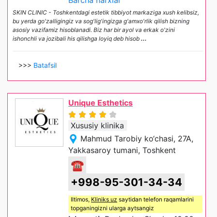
SKIN CLINIC - Toshkentdagi estetik tibbiyot markaziga xush kelibsiz,
bu yerda go'zalligingiz va sog'lig'ingizga g'amxo'rlik qilish bizning
asosiy vazifamiz hisoblanadi. Biz har bir ayol va erkak o'zini
ishonchli va jozibali his qilishga loyiq deb hisob
...
>>>
Batafsil
Unique Esthetics
Xususiy klinika
Mahmud Tarobiy ko‘chasi, 27A,
Yakkasaroy tumani, Toshkent
☎
+998-95-301-34-34
Iltimos,
Kliniks uz
saytidan telefon raqamlarini
topganingizni ularga aytsangiz