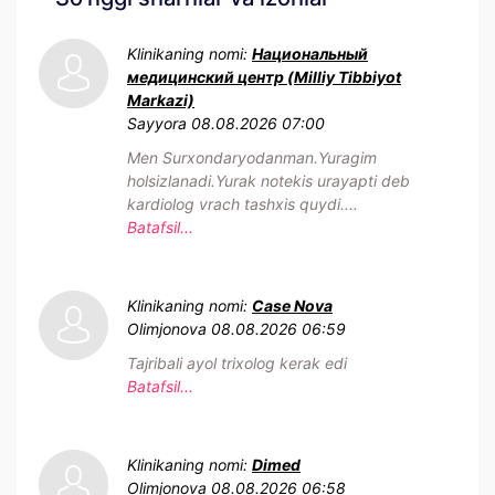
Klinikaning nomi:
Национальный
медицинский центр (Milliy Tibbiyot
Markazi)
Sayyora
08.08.2026 07:00
Men Surxondaryodanman.Yuragim
holsizlanadi.Yurak notekis urayapti deb
kardiolog vrach tashxis quydi....
Batafsil...
Klinikaning nomi:
Case Nova
Olimjonova
08.08.2026 06:59
Tajribali ayol trixolog kerak edi
Batafsil...
Klinikaning nomi:
Dimed
Olimjonova
08.08.2026 06:58