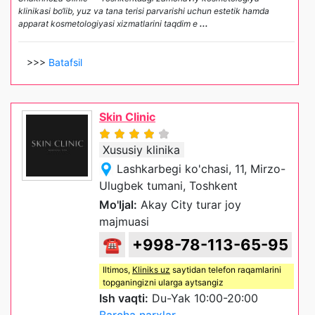
klinikasi bo‘lib, yuz va tana terisi parvarishi uchun estetik hamda
apparat kosmetologiyasi xizmatlarini taqdim e
...
>>>
Batafsil
Skin Clinic
Xususiy klinika
Lashkarbegi ko'chasi, 11, Mirzo-
Ulugbek tumani, Toshkent
Mo'ljal:
Akay City turar joy
majmuasi
☎
+998-78-113-65-95
Iltimos,
Kliniks uz
saytidan telefon raqamlarini
topganingizni ularga aytsangiz
Ish vaqti:
Du-Yak 10:00-20:00
Barcha narxlar