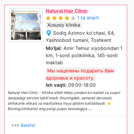
Natural Hair Clinic
1 ta sharh
Xususiy klinika
Sodiq Azimov ko'chasi, 64,
Yashnobod tumani, Toshkent
Mo'ljal:
Amir Temur xiyobonidan 1
km, 1-sonli poliklinika, 145-sonli
maktab
Мы нацелены подарить Вам
здоровье и красоту.
Ish vaqti:
09:00-18:00
Natural Hair Clinic - Klinika sifatli tibbiy yordam ko'rsatish va yuqori
darajadagi servisni taklif etadi. Shuningdek, samarali davolash,
shifokorlik etikasi va maxfiylikka rioya qilishni kafolatlaydi. ⭐️
Bizning klinikamiz eng yangi yuqori texnologiya
...
>>>
Batafsil