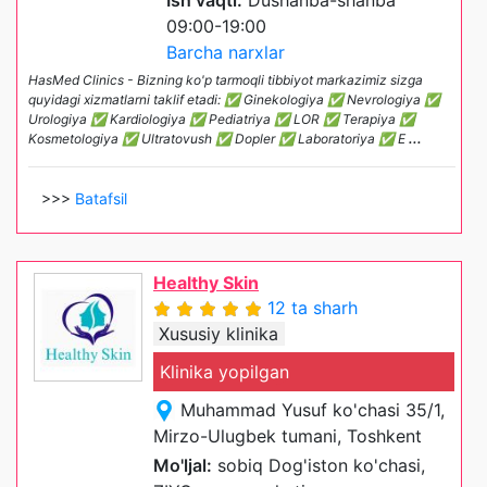
09:00-19:00
Barcha narxlar
HasMed Clinics - Bizning ko'p tarmoqli tibbiyot markazimiz sizga
quyidagi xizmatlarni taklif etadi: ✅ Ginekologiya ✅ Nevrologiya ✅
Urologiya ✅ Kardiologiya ✅ Pediatriya ✅ LOR ✅ Terapiya ✅
Kosmetologiya ✅ Ultratovush ✅ Dopler ✅ Laboratoriya ✅ E
...
>>>
Batafsil
Healthy Skin
12 ta sharh
Xususiy klinika
Klinika yopilgan
Muhammad Yusuf ko'chasi 35/1,
Mirzo-Ulugbek tumani, Toshkent
Mo'ljal:
sobiq Dog'iston ko'chasi,