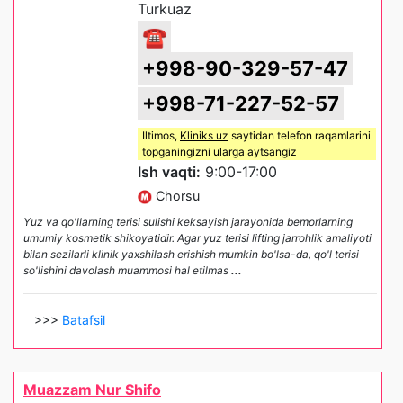
Turkuaz
☎
+998-90-329-57-47
+998-71-227-52-57
Iltimos,
Kliniks uz
saytidan telefon raqamlarini
topganingizni ularga aytsangiz
Ish vaqti:
9:00-17:00
Chorsu
Yuz va qo'llarning terisi sulishi keksayish jarayonida bemorlarning
umumiy kosmetik shikoyatidir. Agar yuz terisi lifting jarrohlik amaliyoti
bilan sezilarli klinik yaxshilash erishish mumkin bo'lsa-da, qo'l terisi
so'lishini davolash muammosi hal etilmas
...
>>>
Batafsil
Muazzam Nur Shifo