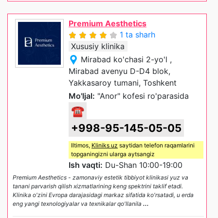
Premium Aesthetics
1 ta sharh
Xususiy klinika
Mirabad ko'chasi 2-yo'l ,
Mirabad avenyu D-D4 blok,
Yakkasaroy tumani, Toshkent
Mo'ljal:
"Anor" kofesi ro'parasida
☎
+998-95-145-05-05
Iltimos,
Kliniks uz
saytidan telefon raqamlarini
topganingizni ularga aytsangiz
Ish vaqti:
Du-Shan 10:00-19:00
Premium Aesthetics - zamonaviy estetik tibbiyot klinikasi yuz va
tanani parvarish qilish xizmatlarining keng spektrini taklif etadi.
Klinika o'zini Evropa darajasidagi markaz sifatida ko'rsatadi, u erda
eng yangi texnologiyalar va texnikalar qo'llanila
...