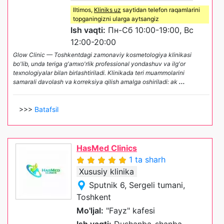
Iltimos,
Kliniks uz
saytidan telefon raqamlarini
topganingizni ularga aytsangiz
Ish vaqti:
Пн-Сб 10:00-19:00, Вс
12:00-20:00
Glow Clinic — Toshkentdagi zamonaviy kosmetologiya klinikasi
bo'lib, unda teriga g'amxo'rlik professional yondashuv va ilg'or
texnologiyalar bilan birlashtiriladi. Klinikada teri muammolarini
samarali davolash va korreksiya qilish amalga oshiriladi: ak
...
>>>
Batafsil
HasMed Clinics
1 ta sharh
Xususiy klinika
Sputnik 6, Sergeli tumani,
Toshkent
Mo'ljal:
"Fayz" kafesi
Ish vaqti:
Dushanba-shanba