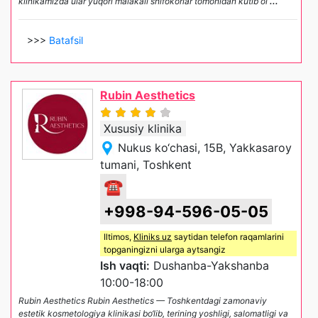
klinikamizda ular yuqori malakali shifokorlar tomonidan kutib ol
...
>>>
Batafsil
Rubin Aesthetics
Xususiy klinika
Nukus ko‘chasi, 15B, Yakkasaroy
tumani, Toshkent
☎
+998-94-596-05-05
Iltimos,
Kliniks uz
saytidan telefon raqamlarini
topganingizni ularga aytsangiz
Ish vaqti:
Dushanba-Yakshanba
10:00-18:00
Rubin Aesthetics Rubin Aesthetics — Toshkentdagi zamonaviy
estetik kosmetologiya klinikasi bo‘lib, terining yoshligi, salomatligi va