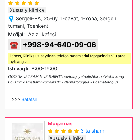
Xususiy klinika
Sergeli-8A, 25-uy, 1-qavat, 1-xona, Sergeli
tumani, Toshkent
Mo'ljal:
"Aziz" kafesi
☎
+998-94-640-09-06
Iltimos,
Kliniks uz
saytidan telefon raqamlarini topganingizni ularga
aytsangiz
Ish vaqti:
8:00-16:00
OOO "MUAZZAM NUR SHIFO" quyidagi yo'nalishlar bo'yicha keng
ko'lamli xizmatlarni ko'rsatadi: - dermatologiya - kosmetologiya
>>>
Batafsil
Muqarnas
3 ta sharh
Xususiy klinika