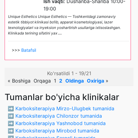
Ish vaqti:
Dushanba-Shanba 10:00-
19:00
Unique Esthetics Unique Esthetics — Toshkentdagi zamonaviy
estetik tibbiyot klinikasi bo‘lib, apparat kosmetologiyasi, lazer
texnologiyalari va inyeksion yoshartirish usullariga ixtisoslashgan.
Klinikada terining sifatini yax
...
>>>
Batafsil
Ko'rsatildi 1 - 19/21
«
Boshiga
Orqaga
1
2
Oldinga
Oxiriga
»
Tumanlar bo'yicha klinikalar
➡️
Karboksiterapiya Mirzo-Ulugbek tumanida
➡️
Karboksiterapiya Chilonzor tumanida
➡️
Karboksiterapiya Yashnobod tumanida
➡️
Karboksiterapiya Mirobod tumanida
➡️
Karboksiterapiya Sergeli tumanida