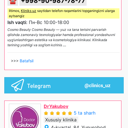
☎
+998-90-987-78-77
Iltimos,
Kliniks uz
saytidan telefon raqamlarini topganingizni ularga
aytsangiz
Ish vaqti:
Пн-Вс 10:00-18:00
Cosmo Beauty Cosmo Beauty — yuz va tana terisini parvarish
qilishda zamonaviy texnologiyalar hamda professional yondashuvni
uyg‘unlashtirgan estetika va kosmetologiya klinikasi. Klinikada
terining yoshligi va sog‘lom ko‘rinis
...
>>>
Batafsil
DrYakubov
5 ta sharh
Xususiy klinika
4-kvartal, 84, Yunusobod