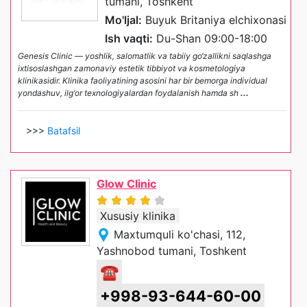
tumani, Toshkent
Mo'ljal:
Buyuk Britaniya elchixonasi
Ish vaqti:
Du-Shan 09:00-18:00
Genesis Clinic — yoshlik, salomatlik va tabiiy go‘zallikni saqlashga
ixtisoslashgan zamonaviy estetik tibbiyot va kosmetologiya
klinikasidir. Klinika faoliyatining asosini har bir bemorga individual
yondashuv, ilg‘or texnologiyalardan foydalanish hamda sh
...
>>>
Batafsil
Glow Clinic
Xususiy klinika
Maxtumquli ko'chasi, 112,
Yashnobod tumani, Toshkent
☎
+998-93-644-60-00