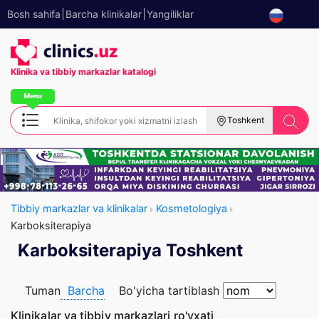
Bosh sahifa
Barcha klinikalar
Yangiliklar
Klinika va tibbiy
markazlar katalogi
Toshkent
Tibbiy markazlar va klinikalar
Kosmetologiya
Karboksiterapiya
Karboksiterapiya Toshkent
Tuman
Barcha
Bo'yicha tartiblash
Klinikalar va tibbiy markazlari ro'yxati