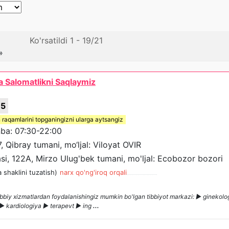
Ko'rsatildi 1 - 19/21
»
da Salomatlikni Saqlaymiz
75
 raqamlarini topganingizni ularga aytsangiz
a: 07:30-22:00
7, Qibray tumani, mo‘ljal: Viloyat OVIR
si, 122A, Mirzo Ulug'bek tumani, mo'ljal: Ecobozor bozori
ya shaklini tuzatish)
narx qo'ng'iroq orqali
 tibbiy xizmatlardan foydalanishingiz mumkin bo'lgan tibbiyot markazi: ► ginekol
 ► kardiologiya ► terapevt ► ing
...