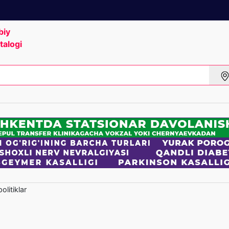
biy
talogi
olitiklar