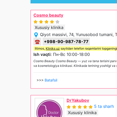
Cosmo beauty
Xususiy klinika
Qiyot massivi, 74, Yunusobod tumani, 
☎
+998-90-987-78-77
Iltimos,
Kliniks uz
saytidan telefon raqamlarini topganing
Ish vaqti:
Пн-Вс 10:00-18:00
Cosmo Beauty Cosmo Beauty — yuz va tana terisini parva
va kosmetologiya klinikasi. Klinikada terining yoshligi va 
>>>
Batafsil
DrYakubov
5 ta sharh
Xususiy klinika