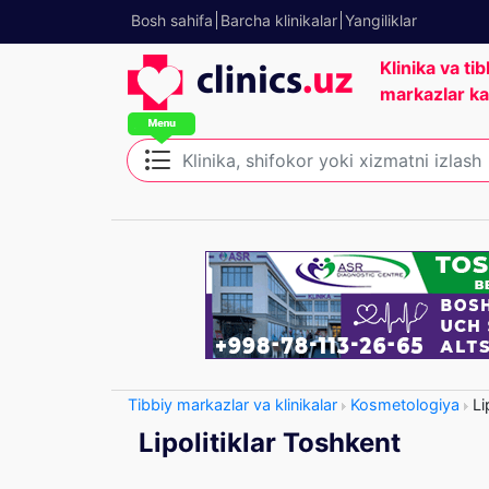
Bosh sahifa
Barcha klinikalar
Yangiliklar
Klinika va tib
markazlar ka
Tibbiy markazlar va klinikalar
Kosmetologiya
Lip
Lipolitiklar Toshkent