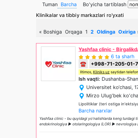
Tuman
Barcha
Bo'yicha tartiblash
Klinikalar va tibbiy markazlari ro'yxati
«
Boshiga
Orqaga
1
2
Oldinga
Oxiriga
Yashfaa clinic - Birgalik
6 ta sharh
☎
+998-71-205-01-
Iltimos,
Kliniks uz
saytidan telefon
Ish vaqti:
Dushanba-Shanb
Universitet ko‘chasi, 1
Mirzo Ulug'bek ko'cha
Lipolitiklar (teri ostiga in'ektsi
Barcha narxlar
Yashfaa clinic - bu quyidagi yo'nalishlarda keng turdagi
endokrinologiya ► otolaringologiya (LOR) ► nevrologiya