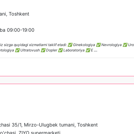
ani, Toshkent
ba 09:00-19:00
miz sizga quyidagi xizmatlarni taklif etadi: ✅ Ginekologiya ✅ Nevrologiya ✅ U
tologiya ✅ Ultratovush ✅ Dopler ✅ Laboratoriya ✅ E
...
asi 35/1, Mirzo-Ulugbek tumani, Toshkent
o'chasi, ZIYO supermarketi