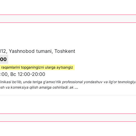
112, Yashnobod tumani, Toshkent
-00
 raqamlarini topganingizni ularga aytsangiz
:00, Вс 12:00-20:00
asi bo'lib, unda teriga g'amxo'rlik professional yondashuv va ilg'or texnologiya
ash va korreksiya qilish amalga oshiriladi: ak
...