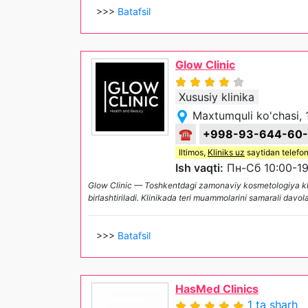
>>>
Batafsil
Glow Clinic
Xususiy klinika
Maxtumquli ko'chasi, 
☎
+998-93-644-60
Iltimos,
Kliniks uz
saytidan telefon
Ish vaqti:
Пн-Сб 10:00-19
Glow Clinic — Toshkentdagi zamonaviy kosmetologiya klinik
birlashtiriladi. Klinikada teri muammolarini samarali davol
>>>
Batafsil
HasMed Clinics
1 ta sharh