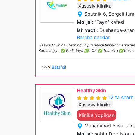
Xususiy klinika
Sputnik 6, Sergeli tum
Mo'ljal:
"Fayz" kafesi
Ish vaqti:
Dushanba-shan
Barcha narxlar
HasMed Clinics - Bizning ko'p tarmoqli tibbiyot markazi
Kardiologiya ✅ Pediatriya ✅ LOR ✅ Terapiya ✅ Kosme
>>>
Batafsil
Healthy Skin
12 ta sharh
Xususiy klinika
Klinika yopilgan
Muhammad Yusuf ko'ch
Mo'ljal:
sobiq Dog'iston k