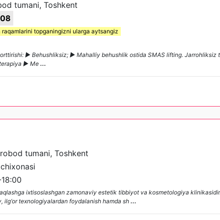
bod tumani, Toshkent
-08
 raqamlarini topganingizni ularga aytsangiz
torttirishi: ► Behushliksiz; ► Mahalliy behushlik ostida SMAS lifting. Jarrohliksiz t
zoterapiya ► Me
...
irobod tumani, Toshkent
lchixonasi
-18:00
 saqlashga ixtisoslashgan zamonaviy estetik tibbiyot va kosmetologiya klinikasidir.
v, ilg‘or texnologiyalardan foydalanish hamda sh
...