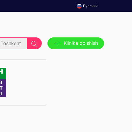
Русский
Klinika qo'shish
Toshkent