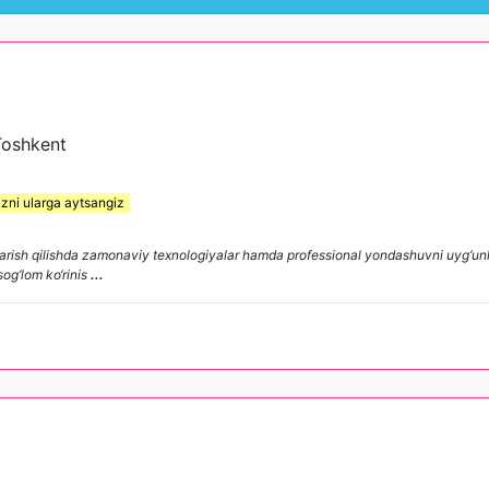
Toshkent
izni ularga aytsangiz
rish qilishda zamonaviy texnologiyalar hamda professional yondashuvni uyg‘unl
sog‘lom ko‘rinis
...