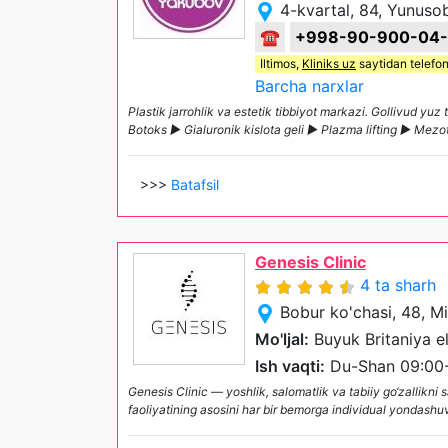
4-kvartal, 84, Yunuso
☎
+998-90-900-04
Iltimos,
Kliniks uz
saytidan telefon
Barcha narxlar
Plastik jarrohlik va estetik tibbiyot markazi. Gollivud yuz 
Botoks ► Gialuronik kislota geli ► Plazma lifting ► Me
>>>
Batafsil
Genesis Clinic
4 ta sharh
Bobur ko'chasi, 48, M
Mo'ljal:
Buyuk Britaniya e
Ish vaqti:
Du-Shan 09:00
Genesis Clinic — yoshlik, salomatlik va tabiiy go‘zallikni
faoliyatining asosini har bir bemorga individual yondashu