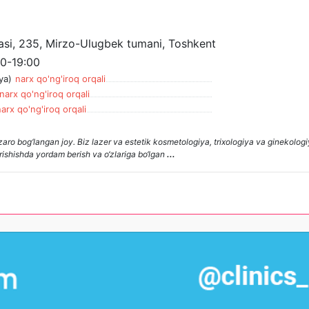
hasi, 235, Mirzo-Ulugbek tumani, Toshkent
0-19:00
ya)
narx qo'ng'iroq orqali
narx qo'ng'iroq orqali
arx qo'ng'iroq orqali
zaro bog‘langan joy. Biz lazer va estetik kosmetologiya, trixologiya va ginekologi
rishishda yordam berish va o‘zlariga bo‘lgan
...