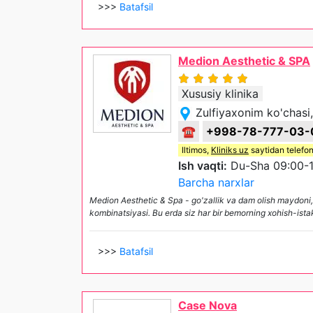
>>>
Batafsil
Medion Aesthetic & SPA
Xususiy klinika
Zulfiyaxonim ko'chasi
☎
+998-78-777-03-
Iltimos,
Kliniks uz
saytidan telefon
Ish vaqti:
Du-Sha 09:00-1
Barcha narxlar
Medion Aesthetic & Spa - go'zallik va dam olish maydoni, 
kombinatsiyasi. Bu erda siz har bir bemorning xohish-ista
>>>
Batafsil
Case Nova