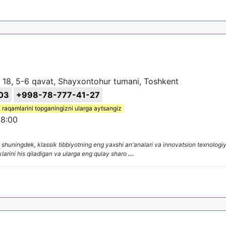
, 18, 5-6 qavat, Shayxontohur tumani, Toshkent
03
+998-78-777-41-27
 raqamlarini topganingizni ularga aytsangiz
8:00
shuningdek, klassik tibbiyotning eng yaxshi an'analari va innovatsion texnologiy
klarini his qiladigan va ularga eng qulay sharo
...