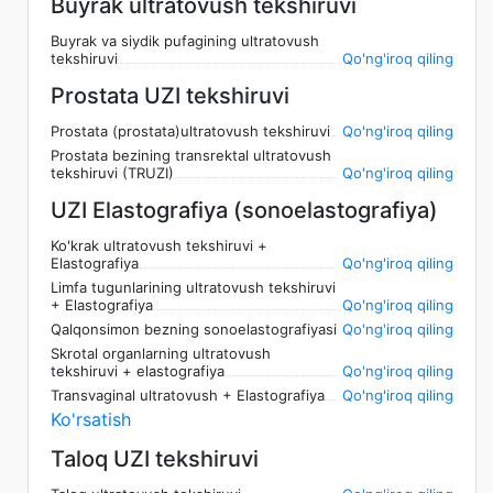
Buyrak ultratovush tekshiruvi
Buyrak va siydik pufagining ultratovush
tekshiruvi
Qo'ng'iroq qiling
Prostata UZI tekshiruvi
Prostata (prostata)ultratovush tekshiruvi
Qo'ng'iroq qiling
Prostata bezining transrektal ultratovush
tekshiruvi (TRUZI)
Qo'ng'iroq qiling
UZI Elastografiya (sonoelastografiya)
Ko'krak ultratovush tekshiruvi +
Elastografiya
Qo'ng'iroq qiling
Limfa tugunlarining ultratovush tekshiruvi
+ Elastografiya
Qo'ng'iroq qiling
Qalqonsimon bezning sonoelastografiyasi
Qo'ng'iroq qiling
Skrotal organlarning ultratovush
tekshiruvi + elastografiya
Qo'ng'iroq qiling
Transvaginal ultratovush + Elastografiya
Qo'ng'iroq qiling
Ko'rsatish
Taloq UZI tekshiruvi