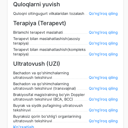
Quloqlarni yuvish
Quloqni oltingugurt vilkalaridan tozalash
Qo'ng'iroq qiling
Terapiya (Terapevt)
Birlamchi terapevt maslahati
Qo'ng'iroq qiling
Terapevt bilan maslahatlashish(asosiy
terapiya)
Qo'ng'iroq qiling
Terapevt bilan maslahatlashish(kompleks
terapiya)
Qo'ng'iroq qiling
Ultratovush (UZI)
Bachadon va qo'shimchalarning
ultratovush tekshiruvi
Qo'ng'iroq qiling
Bachadon va qo'shimchalarning
ultratovush tekshiruvi (transvajinal)
Qo'ng'iroq qiling
Brakiyosifal magistralning bo'yin Doppler
ultratovush tekshiruvi (BCA, BCC)
Qo'ng'iroq qiling
Buyrak va siydik pufagining ultratovush
tekshiruvi
Qo'ng'iroq qiling
Buyraksiz qorin bo'shlig'i organlarining
ultratovush tekshiruvi
Qo'ng'iroq qiling
Ko'rsatish