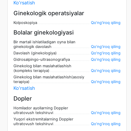
Ko'rsatish
Ginekologik operatsiyalar
Kolposkopiya
Qo'ng'iroq qiling
Bolalar ginekologiyasi
Bir martali ishlatiladigan oyna bilan
ginekologik davolash
Qo'ng'iroq qiling
Davolash (ginekologiya)
Qo'ng'iroq qiling
Gidrosalpingo-ultrasonografiya
Qo'ng'iroq qiling
Ginekolog bilan maslahatlashish
(kompleks terapiya)
Qo'ng'iroq qiling
Ginekolog bilan maslahatlashish(asosiy
terapiya)
Qo'ng'iroq qiling
Ko'rsatish
Dopler
Homilador ayollarning Doppler
ultratovush tekshiruvi
Qo'ng'iroq qiling
Yuqori ekstremitalarning Doppler
ultratovush tekshiruvi
Qo'ng'iroq qiling