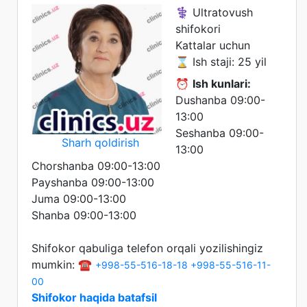
⚕️ Ultratovush
shifokori
Kattalar uchun
⌛ Ish staji: 25 yil
⏰
Ish kunlari:
Dushanba 09:00-
13:00
Seshanba 09:00-
Sharh qoldirish
13:00
Chorshanba 09:00-13:00
Payshanba 09:00-13:00
Juma 09:00-13:00
Shanba 09:00-13:00
Shifokor qabuliga telefon orqali yozilishingiz
mumkin: ☎️
+998-55-516-18-18
+998-55-516-11-
00
Shifokor haqida batafsil