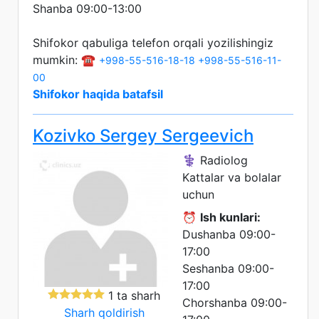
Shanba 09:00-13:00
Shifokor qabuliga telefon orqali yozilishingiz
mumkin: ☎️
+998-55-516-18-18
+998-55-516-11-
00
Shifokor haqida batafsil
Kozivko Sergey Sergeevich
⚕️ Radiolog
Kattalar va bolalar
uchun
⏰
Ish kunlari:
Dushanba 09:00-
17:00
Seshanba 09:00-
17:00
1 ta sharh
Chorshanba 09:00-
Sharh qoldirish