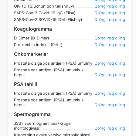
OIV (OITS)uchun qon tekshiruvi
Qo'ng'iroq qiling
SARS-CoV-2 Covid-19 IgG (Elisa)
Qo'ng'iroq qiling
SARS-Cov-2 SOVID-19 IDM (Elishay)
Qo'ng'iroq qiling
Koagulogramma
D-Dimer (D-Dimer)
Qo'ng'iroq qiling
Protrombin indeksi (Petit)
Qo'ng'iroq qiling
Onkomarkerlar
Prostata o'ziga xos antijeni (PSA) umumiy
Qo'ng'iroq qiling
Prostata xos antijeni (PSA) umumiy +
bepul
Qo'ng'iroq qiling
PSA tahlili
Prostata o'ziga xos antijeni (PSA) umumiy
Qo'ng'iroq qiling
Prostata xos antijeni (PSA) umumiy +
bepul
Qo'ng'iroq qiling
Spermogramma
JSST spermogrammasi (Kruger
morfologiyasi)
Qo'ng'iroq qiling
Krugerning eyakulyatsiya mikroskopiyasi