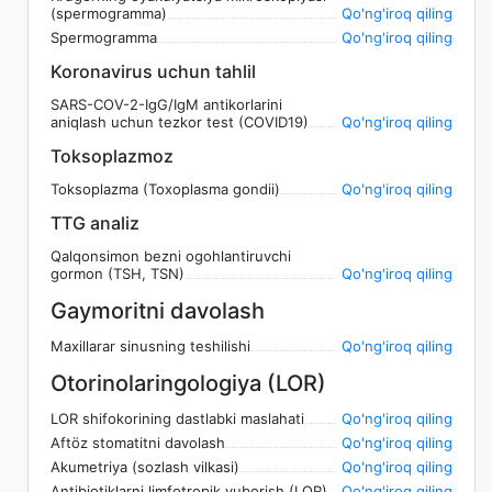
(spermogramma)
Qo'ng'iroq qiling
Spermogramma
Qo'ng'iroq qiling
Koronavirus uchun tahlil
SARS-COV-2-IgG/IgM antikorlarini
aniqlash uchun tezkor test (COVID19)
Qo'ng'iroq qiling
Toksoplazmoz
Toksoplazma (Toxoplasma gondii)
Qo'ng'iroq qiling
TTG analiz
Qalqonsimon bezni ogohlantiruvchi
gormon (TSH, TSN)
Qo'ng'iroq qiling
Gaymoritni davolash
Maxillarar sinusning teshilishi
Qo'ng'iroq qiling
Otorinolaringologiya (LOR)
LOR shifokorining dastlabki maslahati
Qo'ng'iroq qiling
Aftöz stomatitni davolash
Qo'ng'iroq qiling
Akumetriya (sozlash vilkasi)
Qo'ng'iroq qiling
Antibiotiklarni limfotropik yuborish (LOR)
Qo'ng'iroq qiling