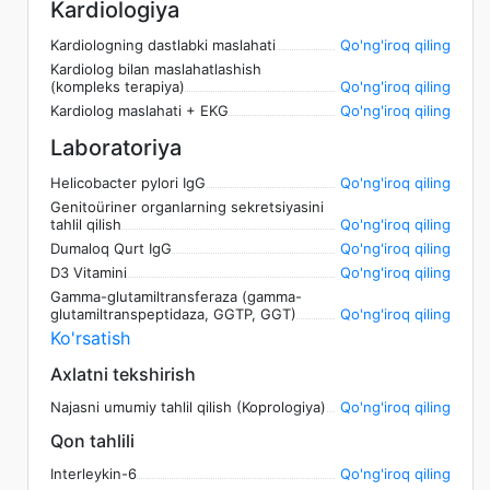
Kardiologiya
Kardiologning dastlabki maslahati
Qo'ng'iroq qiling
Kardiolog bilan maslahatlashish
(kompleks terapiya)
Qo'ng'iroq qiling
Kardiolog maslahati + EKG
Qo'ng'iroq qiling
Laboratoriya
Helicobacter pylori IgG
Qo'ng'iroq qiling
Genitoüriner organlarning sekretsiyasini
tahlil qilish
Qo'ng'iroq qiling
Dumaloq Qurt IgG
Qo'ng'iroq qiling
D3 Vitamini
Qo'ng'iroq qiling
Gamma-glutamiltransferaza (gamma-
glutamiltranspeptidaza, GGTP, GGT)
Qo'ng'iroq qiling
Ko'rsatish
Axlatni tekshirish
Najasni umumiy tahlil qilish (Koprologiya)
Qo'ng'iroq qiling
Qon tahlili
Interleykin-6
Qo'ng'iroq qiling