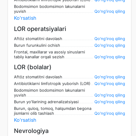
Bodomsimon bodomsimon lakunalarni
yuvish
Qo'ng'iroq qiling
Ko'rsatish
LOR operatsiyalari
Aftöz stomatitni davolash
Qo'ng'iroq qiling
Burun furunkulini ochish
Qo'ng'iroq qiling
Frontal, maxillarar va asosiy sinuslarni
tabiiy kanallar orqali sezish
Qo'ng'iroq qiling
LOR (bolalar)
Aftöz stomatitni davolash
Qo'ng'iroq qiling
Antibiotiklarni limfotropik yuborish (LOR)
Qo'ng'iroq qiling
Bodomsimon bodomsimon lakunalarni
yuvish
Qo'ng'iroq qiling
Burun yo'llarining adrenalizatsiyasi
Qo'ng'iroq qiling
Burun, quloq, tomoq, halqumdan begona
jismlarni olib tashlash
Qo'ng'iroq qiling
Ko'rsatish
Nevrologiya