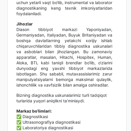
uchun yetarli vaqt bo‘lib, instrumental va laborator
diagnostikaning keng texnik imkoniyatlaridan
foydalaniladi.
Jihozlar
Diason tibbiyot markazi Yaponiyadan,
Germaniyadan, Italiyadan, Buyuk Britaniyadan va
boshqa davlatlarning yetakchi xorijiy ishlab
chiqaruvchilaridan tibbiy diagnostika uskunalari
va asboblari bilan jihozlangan. Bu zamonaviy
apparatlar, masalan, Hitachi, Hospitex, Human,
Aloka, BTL kabi taniqli brendlar bo‘lib, o‘zlarini
dunyodagi eng yaxshi tibbiyot markazlarida
isbotlagan. Shu sababli, mutaxassislarimiz zarur
manipulyatsiyalarni bemorga maksimal qulaylik,
ishonchlilik va xavfsizlik bilan amalga oshiradilar.
Bizning diagnostika uskunalarimiz turli tadqiqot
turlarida yuqori aniqlikni ta’minlaydi.
Markaz bo‘limlari:
✅ Diagnostikasi
✅ Ultrasonografiya diagnostikasi
✅ Laboratoriya diagnostikasi