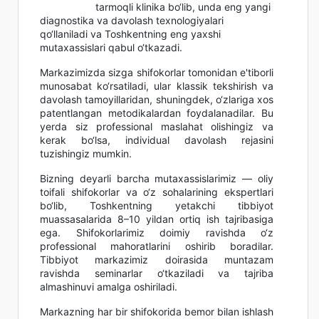
tarmoqli klinika bo‘lib, unda eng yangi
diagnostika va davolash texnologiyalari
qo‘llaniladi va Toshkentning eng yaxshi
mutaxassislari qabul o‘tkazadi.
Markazimizda sizga shifokorlar tomonidan e'tiborli
munosabat ko‘rsatiladi, ular klassik tekshirish va
davolash tamoyillaridan, shuningdek, o‘zlariga xos
patentlangan metodikalardan foydalanadilar. Bu
yerda siz professional maslahat olishingiz va
kerak bo‘lsa, individual davolash rejasini
tuzishingiz mumkin.
Bizning deyarli barcha mutaxassislarimiz — oliy
toifali shifokorlar va o‘z sohalarining ekspertlari
bo‘lib, Toshkentning yetakchi tibbiyot
muassasalarida 8–10 yildan ortiq ish tajribasiga
ega. Shifokorlarimiz doimiy ravishda o‘z
professional mahoratlarini oshirib boradilar.
Tibbiyot markazimiz doirasida muntazam
ravishda seminarlar o‘tkaziladi va tajriba
almashinuvi amalga oshiriladi.
Markazning har bir shifokorida bemor bilan ishlash