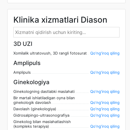
Klinika xizmatlari Diason
3D UZI
Xomilalik ultratovush, 3D rangli fotosurat
Qo'ng'iroq qiling
Amplipuls
Amplipuls
Qo'ng'iroq qiling
Ginekologiya
Ginekologning dastlabki maslahati
Qo'ng'iroq qiling
Bir martali ishlatiladigan oyna bilan
ginekologik davolash
Qo'ng'iroq qiling
Davolash (ginekologiya)
Qo'ng'iroq qiling
Gidrosalpingo-ultrasonografiya
Qo'ng'iroq qiling
Ginekolog bilan maslahatlashish
(kompleks terapiya)
Qo'ng'iroq qiling