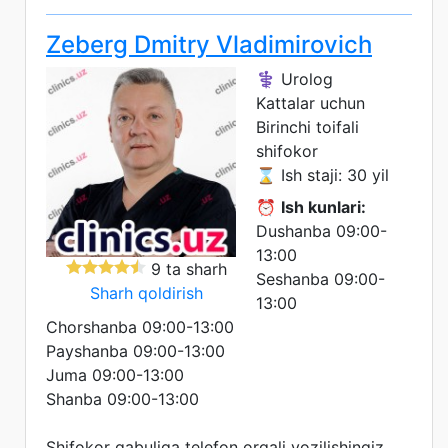
Zeberg Dmitry Vladimirovich
⚕️ Urolog
Kattalar uchun
Birinchi toifali
shifokor
⌛ Ish staji: 30 yil
⏰
Ish kunlari:
Dushanba 09:00-
13:00
9 ta sharh
Seshanba 09:00-
Sharh qoldirish
13:00
Chorshanba 09:00-13:00
Payshanba 09:00-13:00
Juma 09:00-13:00
Shanba 09:00-13:00
Shifokor qabuliga telefon orqali yozilishingiz