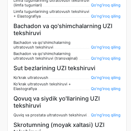
Limfa tugunlarining ultratovush tekshiruvi
(limfa tugunlari)
Qo'ng'iroq qiling
Limfa tugunlarining ultratovush tekshiruvi
+ Elastografiya
Qo'ng'iroq qiling
Bachadon va qo'shimchalarning UZI
tekshiruvi
Bachadon va qo'shimchalarning
ultratovush tekshiruvi
Qo'ng'iroq qiling
Bachadon va qo'shimchalarning
ultratovush tekshiruvi (transvajinal)
Qo'ng'iroq qiling
Sut bezlarining UZI tekshiruvi
Ko'krak ultratovush
Qo'ng'iroq qiling
Ko'krak ultratovush tekshiruvi +
Elastografiya
Qo'ng'iroq qiling
Qovuq va siydik yo'llarining UZI
tekshiruvi
Quviq va prostata ultratovush tekshiruvi
Qo'ng'iroq qiling
Skrotumning (moyak xaltasi) UZI