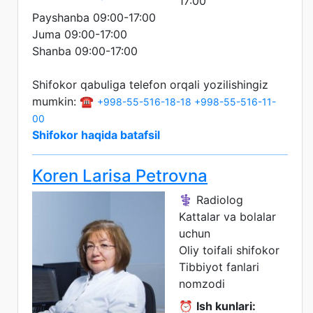
17:00
Payshanba 09:00-17:00
Juma 09:00-17:00
Shanba 09:00-17:00
Shifokor qabuliga telefon orqali yozilishingiz
mumkin: ☎️
+998-55-516-18-18
+998-55-516-11-
00
Shifokor haqida batafsil
Koren Larisa Petrovna
⚕️ Radiolog
Kattalar va bolalar
uchun
Oliy toifali shifokor
Tibbiyot fanlari
nomzodi
⏰
Ish kunlari: