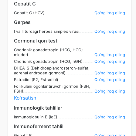
Gepatit C
Gepatit C (HCV)
Qo'ng'iroq qiling
Gerpes
I va II turdagi herpes simplex virusi
Qo'ng'iroq qiling
Gormonal qon testi
Chorionik gonadotropin (HCG, HCG)
miqdori
Qo'ng'iroq qiling
Chorionik gonadotropin (HCG, hGH)
Qo'ng'iroq qiling
DHEA-S (Dehidroepiandrosteron-sulfat,
adrenal androgen gormoni)
Qo'ng'iroq qiling
Estradiol (E2, Estradiol)
Qo'ng'iroq qiling
Follikulani ogohlantiruvchi gormon (FSH,
FSH)
Qo'ng'iroq qiling
Ko'rsatish
Immunologik tahlillar
Immunoglobulin E (IgE)
Qo'ng'iroq qiling
Immunoferment tahlil
Gepatit B
Qo'ng'iroq qiling