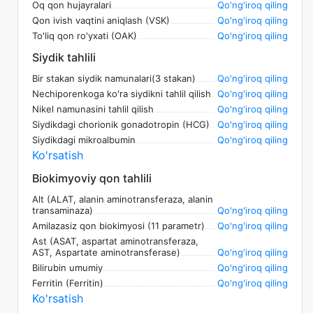
Oq qon hujayralari
Qo'ng'iroq qiling
Qon ivish vaqtini aniqlash (VSK)
Qo'ng'iroq qiling
To'liq qon ro'yxati (OAK)
Qo'ng'iroq qiling
Siydik tahlili
Bir stakan siydik namunalari(3 stakan)
Qo'ng'iroq qiling
Nechiporenkoga ko'ra siydikni tahlil qilish
Qo'ng'iroq qiling
Nikel namunasini tahlil qilish
Qo'ng'iroq qiling
Siydikdagi chorionik gonadotropin (HCG)
Qo'ng'iroq qiling
Siydikdagi mikroalbumin
Qo'ng'iroq qiling
Ko'rsatish
Biokimyoviy qon tahlili
Alt (ALAT, alanin aminotransferaza, alanin
transaminaza)
Qo'ng'iroq qiling
Amilazasiz qon biokimyosi (11 parametr)
Qo'ng'iroq qiling
Ast (ASAT, aspartat aminotransferaza,
AST, Aspartate aminotransferase)
Qo'ng'iroq qiling
Bilirubin umumiy
Qo'ng'iroq qiling
Ferritin (Ferritin)
Qo'ng'iroq qiling
Ko'rsatish