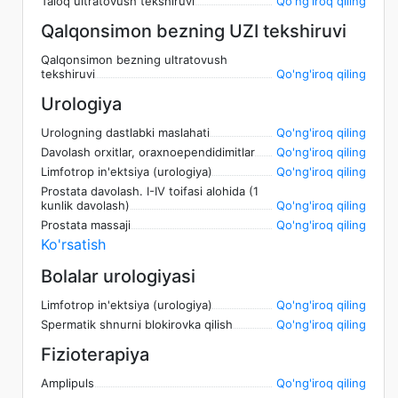
Taloq ultratovush tekshiruvi
Qo'ng'iroq qiling
Qalqonsimon bezning UZI tekshiruvi
Qalqonsimon bezning ultratovush
tekshiruvi
Qo'ng'iroq qiling
Urologiya
Urologning dastlabki maslahati
Qo'ng'iroq qiling
Davolash orxitlar, oraxnoependidimitlar
Qo'ng'iroq qiling
Limfotrop in'ektsiya (urologiya)
Qo'ng'iroq qiling
Prostata davolash. I-IV toifasi alohida (1
kunlik davolash)
Qo'ng'iroq qiling
Prostata massaji
Qo'ng'iroq qiling
Ko'rsatish
Bolalar urologiyasi
Limfotrop in'ektsiya (urologiya)
Qo'ng'iroq qiling
Spermatik shnurni blokirovka qilish
Qo'ng'iroq qiling
Fizioterapiya
Amplipuls
Qo'ng'iroq qiling