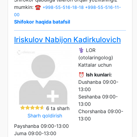
mumkin: ☎️
+998-55-516-18-18
+998-55-516-11-
00
Shifokor haqida batafsil
Iriskulov Nabijon Kadirkulovich
⚕️ LOR
(otolaringolog)
Kattalar uchun
⏰
Ish kunlari:
Dushanba 09:00-
13:00
Seshanba 09:00-
13:00
6 ta sharh
Chorshanba 09:00-
Sharh qoldirish
13:00
Payshanba 09:00-13:00
Juma 09:00-13:00