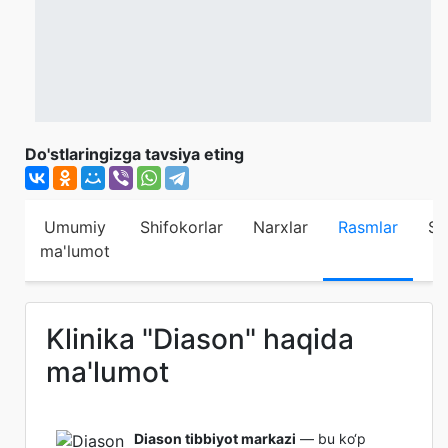
Do'stlaringizga tavsiya eting
Umumiy
Shifokorlar
Narxlar
Rasmlar
Sh
ma'lumot
Klinika "Diason" haqida
ma'lumot
Diason tibbiyot markazi
— bu ko‘p