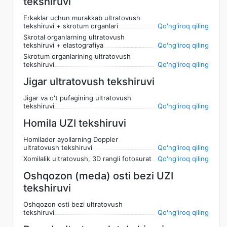
tekshiruvi
Erkaklar uchun murakkab ultratovush
tekshiruvi + skrotum organlari
Qo'ng'iroq qiling
Skrotal organlarning ultratovush
tekshiruvi + elastografiya
Qo'ng'iroq qiling
Skrotum organlarining ultratovush
tekshiruvi
Qo'ng'iroq qiling
Jigar ultratovush tekshiruvi
Jigar va o't pufagining ultratovush
tekshiruvi
Qo'ng'iroq qiling
Homila UZI tekshiruvi
Homilador ayollarning Doppler
ultratovush tekshiruvi
Qo'ng'iroq qiling
Xomilalik ultratovush, 3D rangli fotosurat
Qo'ng'iroq qiling
Oshqozon (meda) osti bezi UZI
tekshiruvi
Oshqozon osti bezi ultratovush
tekshiruvi
Qo'ng'iroq qiling