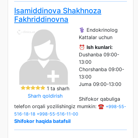
Isamiddinova Shakhnoza
Fakhriddinovna
⚕️ Endokrinolog
Kattalar uchun
⏰
Ish kunlari:
Dushanba 09:00-
13:00
Chorshanba 09:00-
13:00
Juma 09:00-13:00
1 ta sharh
Sharh qoldirish
Shifokor qabuliga
telefon orqali yozilishingiz mumkin: ☎️
+998-55-
516-18-18
+998-55-516-11-00
Shifokor haqida batafsil