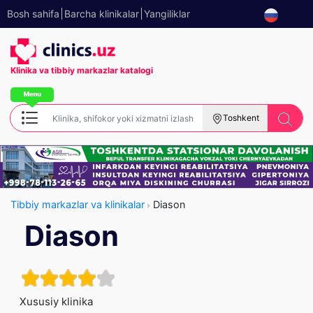
Bosh sahifa
Barcha klinikalar
Yangiliklar
Klinika va tibbiy
markazlar katalogi
Toshkent
Tibbiy markazlar va klinikalar
Diason
Diason
Xususiy klinika