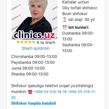
Kattalar uchun
Oliy toifali shifokor
Bosh shifokor
⌛ Ish staji: 30 yil
⏰
Ish kunlari:
Dushanba 09:00-
13:00
6 ta sharh
Seshanba 09:00-
Sharh qoldirish
13:00
Chorshanba 09:00-13:00
Payshanba 09:00-13:00
Juma 09:00-13:00
Shanba 09:00-13:00
Shifokor qabuliga telefon orqali yozilishingiz
mumkin: ☎️
+998-55-516-18-18
+998-55-516-11-
00
Shifokor haqida batafsil