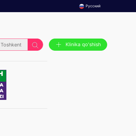
Русский
Klinika qo'shish
Toshkent