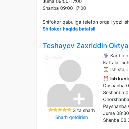
Juma 09:00-17:00
Shanba 09:00-17:00
Shifokor qabuliga telefon orqali yozili
Shifokor haqida batafsil
Teshayev Zaxriddin Oktya
⚕️ Kardiolo
Kattalar uc
⌛ Ish staji: 
⏰
Ish kunla
Dushanba 0
Seshanba 0
Chorshanba
Payshanba 
3 ta sharh
Juma 08:30
Sharh qoldirish
Shanba 08: