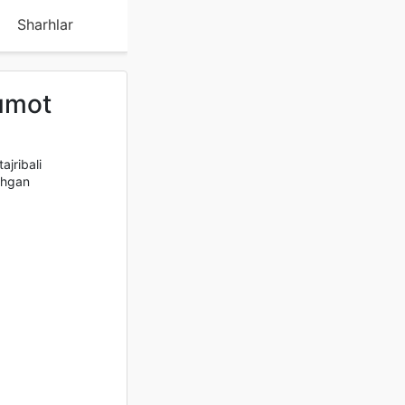
Sharhlar
lumot
jribali
ashgan