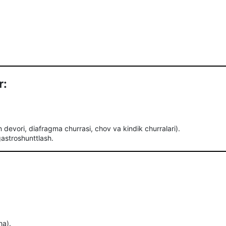
r:
 devori, diafragma churrasi, chov va kindik churralari).
astroshunttlash.
ha).