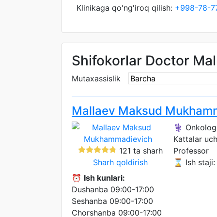
Klinikaga qo'ng'iroq qilish:
+998-78-7
Shifokorlar Doctor Ma
Mutaxassislik
Mallaev Maksud Mukhamm
⚕️ Onkolog
Kattalar uc
121 ta sharh
Professor
Sharh qoldirish
⌛ Ish staji:
⏰
Ish kunlari:
Dushanba 09:00-17:00
Seshanba 09:00-17:00
Chorshanba 09:00-17:00