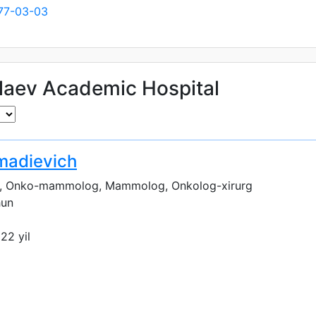
77-03-03
llaev Academic Hospital
adievich
, Onko-mammolog, Mammolog, Onkolog-xirurg
hun
 22 yil