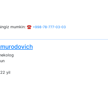
shingiz mumkin: ☎️
+998-78-777-03-03
kmurodovich
nekolog
hun
 22 yil