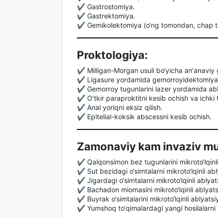
✔️ Gastrostomiya.
✔️ Gastrektomiya.
✔️ Gemikolektomiya (o‘ng tomondan, chap tom
Proktologiya:
✔️ Milligan-Morgan usuli bo‘yicha anʼanavi
✔️ Ligasure yordamida gemorroyidektomiya
✔️ Gemorroy tugunlarini lazer yordamida abla
✔️ O‘tkir paraproktitni kesib ochish va ichki t
✔️ Anal yoriqni eksiz qilish.
✔️ Epitelial-koksik abscessni kesib ochish.
Zamonaviy kam invaziv muo
✔️ Qalqonsimon bez tugunlarini mikroto‘lqinli
✔️ Sut bezidagi o‘simtalarni mikroto‘lqinli abl
✔️ Jigardagi o‘simtalarni mikroto‘lqinli ablyat
✔️ Bachadon miomasini mikroto‘lqinli ablyats
✔️ Buyrak o‘simtalarini mikroto‘lqinli ablyatsi
✔️ Yumshoq to‘qimalardagi yangi hosilalarni m