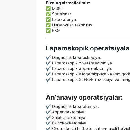
Bizning xizmatlarimiz:
✅ MSKT
✅ Statsionar
✅ Laboratoriya
✅ Ultratovush tekshiruvi
✅ EKG
Laparoskopik operatsiyala
✔️ Diagnostik laparoskopiya.
✔️ Laparoskopik xoletsistektomiya.
✔️ Laparoskopik appendektomiya.
✔️ Laparoskopik allogernioplastika (old qorin
✔️ Laparoskopik SLEEVE-rezeksiya va minig
Anʼanaviy operatsiyalar:
✔️ Diagnostik laparotomiya.
✔️ Appendektomiya.
✔️ Xoletsistektomiya.
✔️ Exinokokketomiya.
✔️ Churra kesilishi (Lixtenshteyn usuli bo‘yic