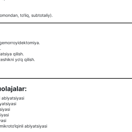
ondan, to‘liq, subtotaliy).
y gemorroyidektomiya.
.
tsiya qilish.
eshikni yo‘q qilish.
lajalar:
 ablyatsiyasi
yatsiyasi
siyasi
iyasi
yasi
ikroto‘lqinli ablyatsiyasi