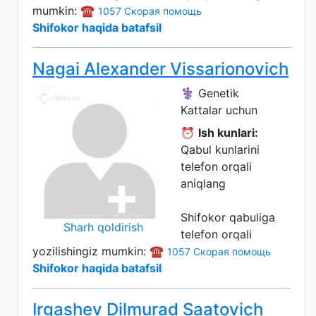
mumkin: ☎️
1057 Скорая помощь
Shifokor haqida batafsil
Nagai Alexander Vissarionovich
⚕️ Genetik
Kattalar uchun
⏰
Ish kunlari:
Qabul kunlarini
telefon orqali
aniqlang
Shifokor qabuliga
Sharh qoldirish
telefon orqali
yozilishingiz mumkin: ☎️
1057 Скорая помощь
Shifokor haqida batafsil
Irgashev Dilmurad Saatovich