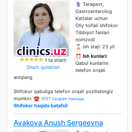
⚕️ Terapevt,
Gastroenterolog
Kattalar uchun
Oliy toifali shifokor
Tibbiyot fanlari
nomzodi
⌛ Ish staji: 23 yil
⏰
Ish kunlari:
1 ta sharh
Qabul kunlarini
Sharh qoldirish
telefon orqali
aniqlang
Shifokor qabuliga telefon orqali yozilishingiz
mumkin: ☎️
1057 Скорая помощь
Shifokor haqida batafsil
Avakova Anush Sergeevna