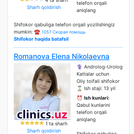
telefon orqali
Sharh qoldirish
aniqlang
Shifokor qabuliga telefon orqali yozilishingiz
mumkin: ☎️
1057 Скорая помощь
Shifokor haqida batafsil
Romanova Elena Nikolaevna
⚕️ Androlog-Urolog
Kattalar uchun
Oliy toifali shifokor
⌛ Ish staji: 13 yil
⏰
Ish kunlari:
Qabul kunlarini
telefon orqali
aniqlang
1 ta sharh
Sharh qoldirish
Shifokor qabuliga