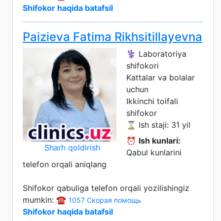
Shifokor haqida batafsil
Paizieva Fatima Rikhsitillayevna
⚕️ Laboratoriya
shifokori
Kattalar va bolalar
uchun
Ikkinchi toifali
shifokor
⌛ Ish staji: 31 yil
⏰
Ish kunlari:
Sharh qoldirish
Qabul kunlarini
telefon orqali aniqlang
Shifokor qabuliga telefon orqali yozilishingiz
mumkin: ☎️
1057 Скорая помощь
Shifokor haqida batafsil