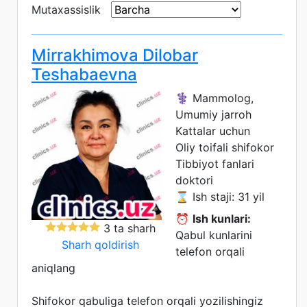
Mutaxassislik
Mirrakhimova Dilobar
Teshabaevna
⚕️ Mammolog,
Umumiy jarroh
Kattalar uchun
Oliy toifali shifokor
Tibbiyot fanlari
doktori
⌛ Ish staji: 31 yil
⏰
Ish kunlari:
3 ta sharh
Qabul kunlarini
Sharh qoldirish
telefon orqali
aniqlang
Shifokor qabuliga telefon orqali yozilishingiz