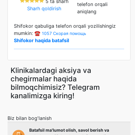
5 ta sharh
telefon orqali
Sharh qoldirish
aniqlang
Shifokor qabuliga telefon orqali yozilishingiz
mumkin: ☎️
1057 Скорая помощь
Shifokor haqida batafsil
Klinikalardagi aksiya va
chegirmalar haqida
bilmoqchimisiz? Telegram
kanalimizga kiring!
Biz bilan bog'lanish
Batafsil ma'lumot olish, savol berish va