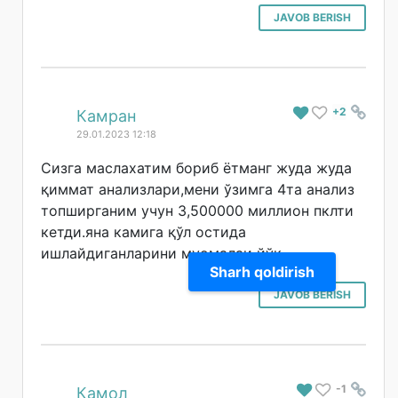
JAVOB BERISH
+2
#
Камран
29.01.2023 12:18
Сизга маслахатим бориб ётманг жуда жуда
қиммат анализлари,мени ўзимга 4та анализ
топширганим учун 3,500000 миллион пклти
кетди.яна камига қўл остида
ишлайдиганларини муомалаи йўқ
Sharh qoldirish
JAVOB BERISH
-1
#
Камол