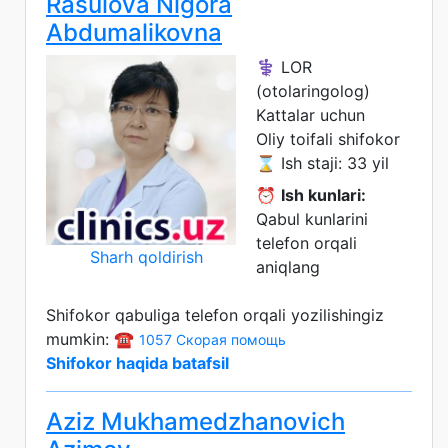
Rasulova Nigora
Abdumalikovna
⚕️ LOR
(otolaringolog)
Kattalar uchun
Oliy toifali shifokor
⌛ Ish staji: 33 yil
⏰
Ish kunlari:
Qabul kunlarini
telefon orqali
Sharh qoldirish
aniqlang
Shifokor qabuliga telefon orqali yozilishingiz
mumkin: ☎️
1057 Скорая помощь
Shifokor haqida batafsil
Aziz Mukhamedzhanovich