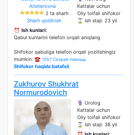
Kattalar uchun
2 ta sharh
Oliy toifali shifokor
Sharh qoldirish
⌛ Ish staji: 23 yil
⏰
Ish kunlari:
Qabul kunlarini telefon orqali aniqlang
Shifokor qabuliga telefon orqali yozilishingiz
mumkin: ☎️
1057 Скорая помощь
Shifokor haqida batafsil
Zukhurov Shukhrat
Normurodovich
⚕️ Urolog
Kattalar uchun
Oliy toifali shifokor
⌛ Ish staji: 38 yil
⏰
Ish kunlari: