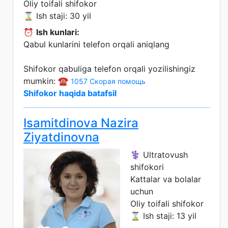
Oliy toifali shifokor
⌛ Ish staji: 30 yil
⏰
Ish kunlari:
Qabul kunlarini telefon orqali aniqlang
Shifokor qabuliga telefon orqali yozilishingiz
mumkin: ☎️
1057 Скорая помощь
Shifokor haqida batafsil
Isamitdinova Nazira
Ziyatdinovna
⚕️ Ultratovush
shifokori
Kattalar va bolalar
uchun
Oliy toifali shifokor
⌛ Ish staji: 13 yil