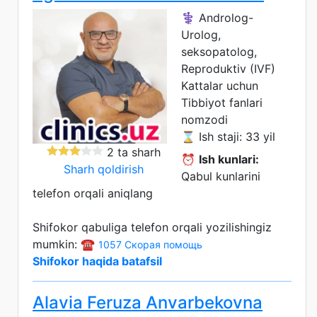
⚕️ Androlog-
Urolog,
seksopatolog,
Reproduktiv (IVF)
Kattalar uchun
Tibbiyot fanlari
nomzodi
⌛ Ish staji: 33 yil
2 ta sharh
⏰
Ish kunlari:
Sharh qoldirish
Qabul kunlarini
telefon orqali aniqlang
Shifokor qabuliga telefon orqali yozilishingiz
mumkin: ☎️
1057 Скорая помощь
Shifokor haqida batafsil
Alavia Feruza Anvarbekovna