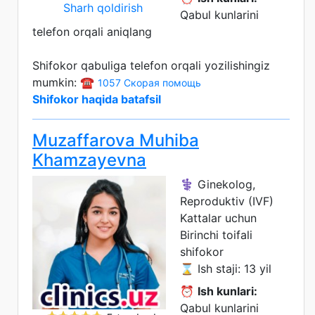
Sharh qoldirish
Qabul kunlarini
telefon orqali aniqlang
Shifokor qabuliga telefon orqali yozilishingiz
mumkin: ☎️
1057 Скорая помощь
Shifokor haqida batafsil
Muzaffarova Muhiba
Khamzayevna
⚕️ Ginekolog,
Reproduktiv (IVF)
Kattalar uchun
Birinchi toifali
shifokor
⌛ Ish staji: 13 yil
⏰
Ish kunlari:
Qabul kunlarini