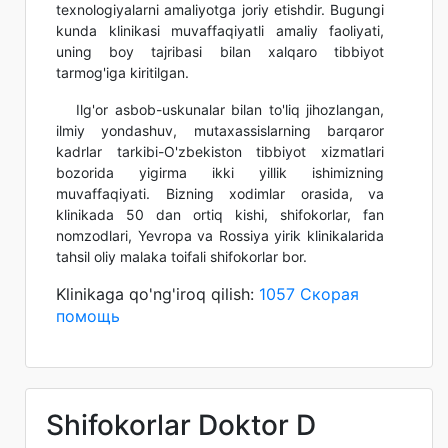
texnologiyalarni amaliyotga joriy etishdir. Bugungi
kunda klinikasi muvaffaqiyatli amaliy faoliyati,
uning boy tajribasi bilan xalqaro tibbiyot
tarmog'iga kiritilgan.
Ilg'or asbob-uskunalar bilan to'liq jihozlangan,
ilmiy yondashuv, mutaxassislarning barqaror
kadrlar tarkibi-O'zbekiston tibbiyot xizmatlari
bozorida yigirma ikki yillik ishimizning
muvaffaqiyati. Bizning xodimlar orasida, va
klinikada 50 dan ortiq kishi, shifokorlar, fan
nomzodlari, Yevropa va Rossiya yirik klinikalarida
tahsil oliy malaka toifali shifokorlar bor.
Klinikaga qo'ng'iroq qilish:
1057 Скорая
помощь
Shifokorlar Doktor D