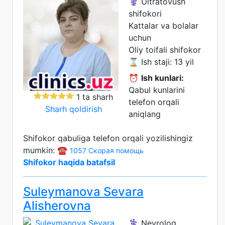
⚕️ Ultratovush
shifokori
Kattalar va bolalar
uchun
Oliy toifali shifokor
⌛ Ish staji: 13 yil
⏰
Ish kunlari:
Qabul kunlarini
1 ta sharh
telefon orqali
Sharh qoldirish
aniqlang
Shifokor qabuliga telefon orqali yozilishingiz
mumkin: ☎️
1057 Скорая помощь
Shifokor haqida batafsil
Suleymanova Sevara
Alisherovna
⚕️ Nevrolog