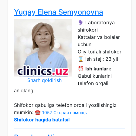
Yugay Elena Semyonovna
⚕️ Laboratoriya
shifokori
Kattalar va bolalar
uchun
Oliy toifali shifokor
⌛ Ish staji: 23 yil
⏰
Ish kunlari:
Qabul kunlarini
Sharh qoldirish
telefon orqali
aniqlang
Shifokor qabuliga telefon orqali yozilishingiz
mumkin: ☎️
1057 Скорая помощь
Shifokor haqida batafsil