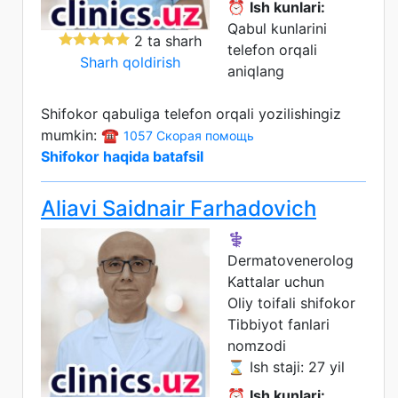
⏰
Ish kunlari:
Qabul kunlarini
2 ta sharh
telefon orqali
Sharh qoldirish
aniqlang
Shifokor qabuliga telefon orqali yozilishingiz
mumkin: ☎️
1057 Скорая помощь
Shifokor haqida batafsil
Aliavi Saidnair Farhadovich
⚕️
Dermatovenerolog
Kattalar uchun
Oliy toifali shifokor
Tibbiyot fanlari
nomzodi
⌛ Ish staji: 27 yil
⏰
Ish kunlari: