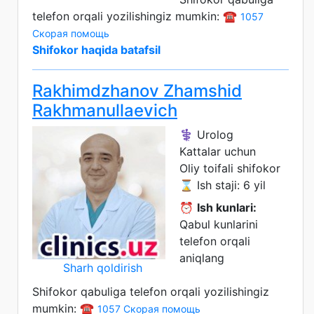
telefon orqali yozilishingiz mumkin: ☎️
1057
Скорая помощь
Shifokor haqida batafsil
Rakhimdzhanov Zhamshid
Rakhmanullaevich
⚕️ Urolog
Kattalar uchun
Oliy toifali shifokor
⌛ Ish staji: 6 yil
⏰
Ish kunlari:
Qabul kunlarini
telefon orqali
aniqlang
Sharh qoldirish
Shifokor qabuliga telefon orqali yozilishingiz
mumkin: ☎️
1057 Скорая помощь