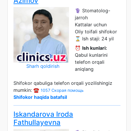
Azimov
⚕️ Stomatolog-
jarroh
Kattalar uchun
Oliy toifali shifokor
⌛ Ish staji: 24 yil
⏰
Ish kunlari:
Qabul kunlarini
telefon orqali
Sharh qoldirish
aniqlang
Shifokor qabuliga telefon orqali yozilishingiz
mumkin: ☎️
1057 Скорая помощь
Shifokor haqida batafsil
Iskandarova Iroda
Fathullayevna