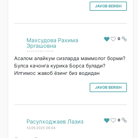
JAVOB BERISH
0
#
Махсудова Рахима
Эргашовна
01.10.2025 06:15
Асалом алайкум сизларда маммолог борми?
Булса качонга курика Борса булади?
Илтимос жавоб ёзинг биз водидан
JAVOB BERISH
0
#
Расулходжаев Лазиз
13.09.2025 06:04