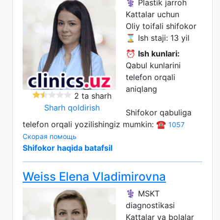
⚕️ Plastik jarroh
Kattalar uchun
Oliy toifali shifokor
⌛ Ish staji: 13 yil
⏰
Ish kunlari:
Qabul kunlarini
telefon orqali
aniqlang
2 ta sharh
Sharh qoldirish
Shifokor qabuliga
telefon orqali yozilishingiz mumkin: ☎️
1057
Скорая помощь
Shifokor haqida batafsil
Weiss Elena Vladimirovna
⚕️ MSKT
diagnostikasi
Kattalar va bolalar