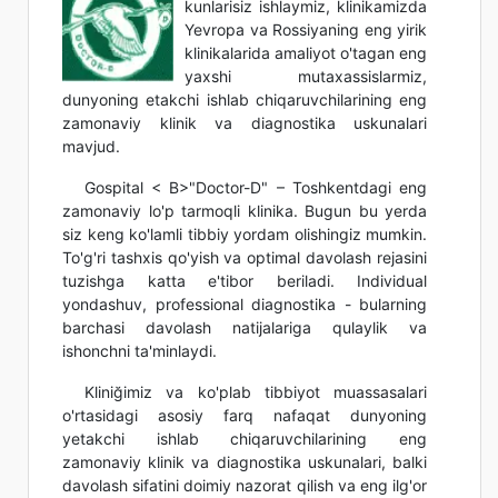
kunlarisiz ishlaymiz, klinikamizda
Yevropa va Rossiyaning eng yirik
klinikalarida amaliyot o'tagan eng
yaxshi mutaxassislarmiz,
dunyoning etakchi ishlab chiqaruvchilarining eng
zamonaviy klinik va diagnostika uskunalari
mavjud.
Gospital < B>"Doctor-D" – Toshkentdagi eng
zamonaviy lo'p tarmoqli klinika. Bugun bu yerda
siz keng ko'lamli tibbiy yordam olishingiz mumkin.
To'g'ri tashxis qo'yish va optimal davolash rejasini
tuzishga katta e'tibor beriladi. Individual
yondashuv, professional diagnostika - bularning
barchasi davolash natijalariga qulaylik va
ishonchni ta'minlaydi.
Kliniğimiz va ko'plab tibbiyot muassasalari
o'rtasidagi asosiy farq nafaqat dunyoning
yetakchi ishlab chiqaruvchilarining eng
zamonaviy klinik va diagnostika uskunalari, balki
davolash sifatini doimiy nazorat qilish va eng ilg'or