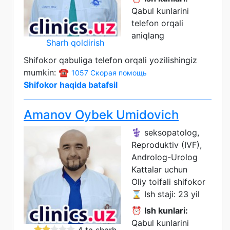
Qabul kunlarini
telefon orqali
aniqlang
Sharh qoldirish
Shifokor qabuliga telefon orqali yozilishingiz
mumkin: ☎️
1057 Скорая помощь
Shifokor haqida batafsil
Amanov Oybek Umidovich
⚕️ seksopatolog,
Reproduktiv (IVF),
Androlog-Urolog
Kattalar uchun
Oliy toifali shifokor
⌛ Ish staji: 23 yil
⏰
Ish kunlari:
Qabul kunlarini
4 ta sharh