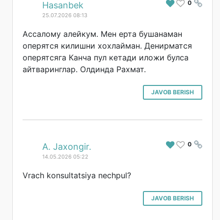
0
#
Hasanbek
25.07.2026 08:13
Ассалому алейкум. Мен ерта бушанаман
оперятся килишни хохлайман. Денирматся
оперятсяга Канча пул кетади иложи булса
айтваринглар. Олдинда Рахмат.
JAVOB BERISH
0
#
A. Jaxongir.
14.05.2026 05:22
Vrach konsultatsiya nechpul?
JAVOB BERISH