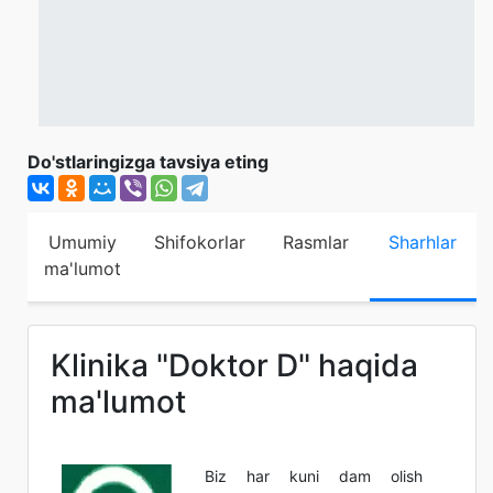
Do'stlaringizga tavsiya eting
Umumiy
Shifokorlar
Rasmlar
Sharhlar
ma'lumot
Klinika "Doktor D" haqida
ma'lumot
Biz har kuni dam olish