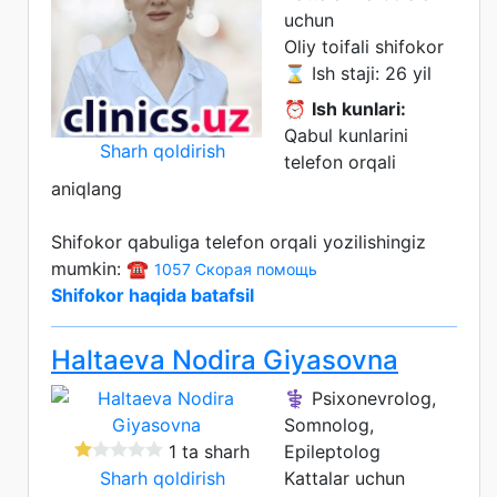
uchun
Oliy toifali shifokor
⌛ Ish staji: 26 yil
⏰
Ish kunlari:
Qabul kunlarini
Sharh qoldirish
telefon orqali
aniqlang
Shifokor qabuliga telefon orqali yozilishingiz
mumkin: ☎️
1057 Скорая помощь
Shifokor haqida batafsil
Haltaeva Nodira Giyasovna
⚕️ Psixonevrolog,
Somnolog,
1 ta sharh
Epileptolog
Sharh qoldirish
Kattalar uchun