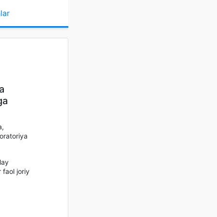
lar
a
ga
a,
oratoriya
lay
faol joriy