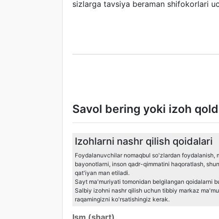
sizlarga tavsiya beraman shifokorlari u
Savol bering yoki izoh qold
Izohlarni nashr qilish qoidalari
Foydalanuvchilar nomaqbul so'zlardan foydalanish, mill
bayonotlarni, inson qadr-qimmatini haqoratlash, shu
qat'iyan man etiladi.
Sayt ma'muriyati tomonidan belgilangan qoidalarni bu
Salbiy izohni nashr qilish uchun tibbiy markaz ma'muri
raqamingizni ko'rsatishingiz kerak.
Ism (shart)