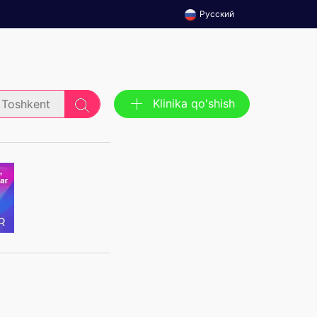
Русский
Klinika qo'shish
Toshkent