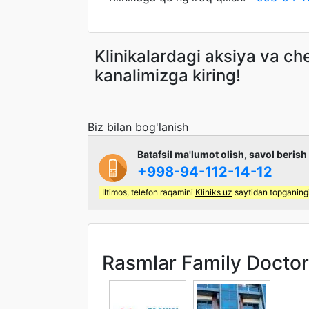
Klinikalardagi aksiya va c
kanalimizga kiring!
Biz bilan bog'lanish
Batafsil ma'lumot olish, savol berish
+998-94-112-14-12
Iltimos, telefon raqamini
Kliniks uz
saytidan topganingi
Rasmlar Family Doctor