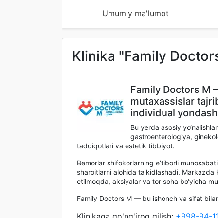
Umumiy ma'lumot
Klinika "Family Docto
Family Doctors M —
mutaxassislar tajri
individual yondash
Bu yerda asosiy yo‘nalishlar
gastroenterologiya, ginekol
tadqiqotlari va estetik tibbiyot.
Bemorlar shifokorlarning e’tiborli munosabat
sharoitlarni alohida ta’kidlashadi. Markazda 
etilmoqda, aksiyalar va tor soha bo‘yicha mut
Family Doctors M — bu ishonch va sifat bilan
Klinikaga qo'ng'iroq qilish:
+998-94-11