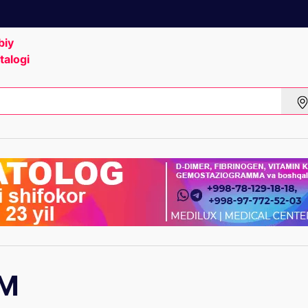
biy
talogi
 M