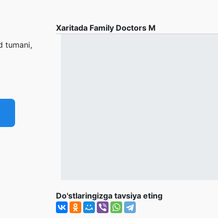
Xaritada Family Doctors M
d tumani,
Do'stlaringizga tavsiya eting