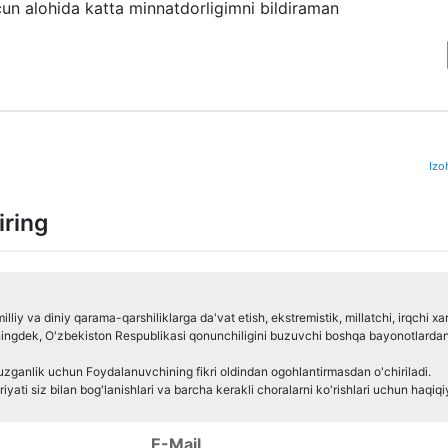
cun alohida katta minnatdorligimni bildiraman
Izo
iring
iy va diniy qarama-qarshiliklarga da'vat etish, ekstremistik, millatchi, irqchi xa
ningdek, O'zbekiston Respublikasi qonunchiligini buzuvchi boshqa bayonotlarda
zganlik uchun Foydalanuvchining fikri oldindan ogohlantirmasdan o'chiriladi.
yati siz bilan bog'lanishlari va barcha kerakli choralarni ko'rishlari uchun haqiqi
E-Mail