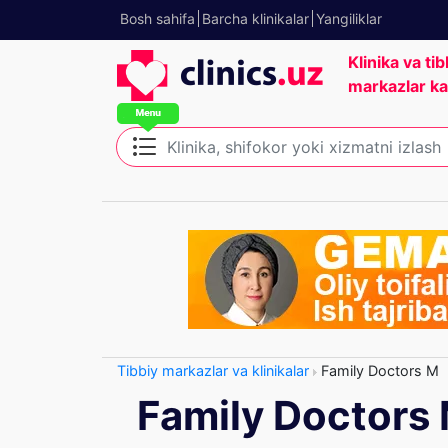
Bosh sahifa
Barcha klinikalar
Yangiliklar
Klinika va tib
markazlar ka
Tibbiy markazlar va klinikalar
Family Doctors M
Family Doctors