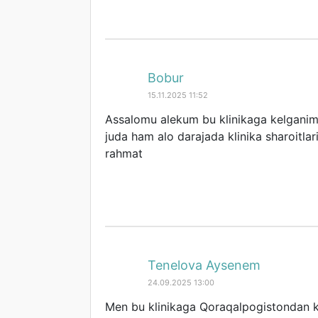
Bobur
15.11.2025 11:52
Assalomu alekum bu klinikaga kelganim
juda ham alo darajada klinika sharoitl
rahmat
Tenelova Aysenem
24.09.2025 13:00
Men bu klinikaga Qoraqalpogistondan ke