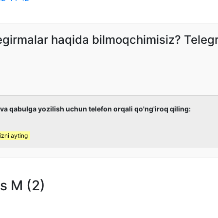
hegirmalar haqida bilmoqchimisiz? Tele
 va qabulga yozilish uchun telefon orqali qo'ng'iroq qiling:
zni ayting
s M (2)