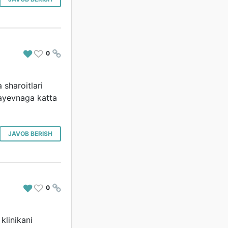
0
#
sharoitlari
bayevnaga katta
JAVOB BERISH
0
#
klinikani