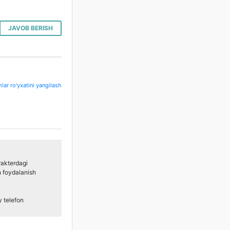
JAVOB BERISH
hlar ro'yxatini yangilash
rakterdagi
n foydalanish
y telefon