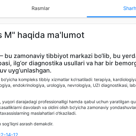
Rasmlar
Sharh
rs M" haqida ma'lumot
 bu zamonaviy tibbiyot markazi bo‘lib, bu yerd
basi, ilg‘or diagnostika usullari va har bir bemor
uv uyg‘unlashgan.
 bo‘yicha kompleks tibbiy xizmatlar ko‘rsatiladi: terapiya, kardiologiy
ogiya, endokrinologiya, urologiya, nevrologiya, UZI diagnostikasi, lab
i, yuqori darajadagi professionalligi hamda qabul uchun yaratilgan qu
kasalliklarni davolash va oldini olish bo‘yicha zamonaviy yondashuvlar 
axassislarning maslahatlari o‘tkaziladi.
 sog‘liqni asrash demakdir.
2-14-12