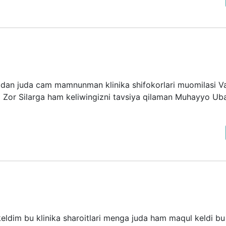
dan juda cam mamnunman klinika shifokorlari muomilasi Va 
ari Zor Silarga ham keliwingizni tavsiya qilaman Muhayyo U
ldim bu klinika sharoitlari menga juda ham maqul keldi bu 