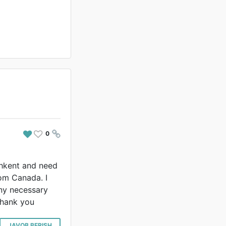
0
#
shkent and need
rom Canada. I
any necessary
Thank you
JAVOB BERISH