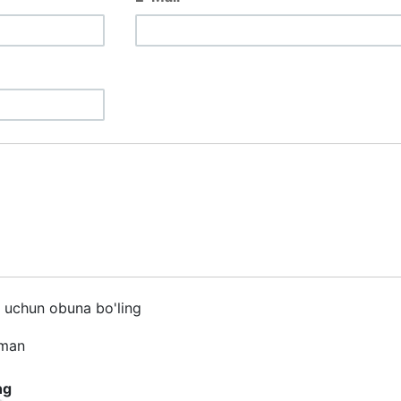
h uchun obuna bo'ling
iman
ng