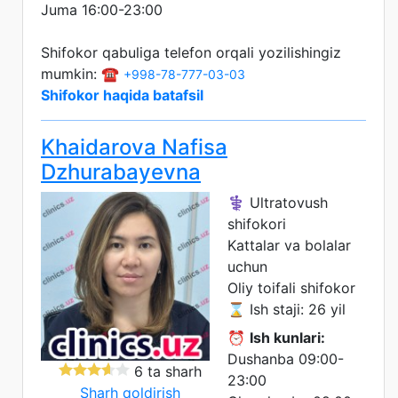
Juma 16:00-23:00
Shifokor qabuliga telefon orqali yozilishingiz
mumkin: ☎️
+998-78-777-03-03
Shifokor haqida batafsil
Khaidarova Nafisa
Dzhurabayevna
⚕️ Ultratovush
shifokori
Kattalar va bolalar
uchun
Oliy toifali shifokor
⌛ Ish staji: 26 yil
⏰
Ish kunlari:
Dushanba 09:00-
6 ta sharh
23:00
Sharh qoldirish