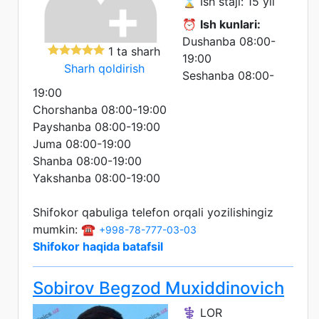
⌛ Ish staji: 15 yil
⏰
Ish kunlari:
Dushanba 08:00-
1 ta sharh
19:00
Sharh qoldirish
Seshanba 08:00-
19:00
Chorshanba 08:00-19:00
Payshanba 08:00-19:00
Juma 08:00-19:00
Shanba 08:00-19:00
Yakshanba 08:00-19:00
Shifokor qabuliga telefon orqali yozilishingiz
mumkin: ☎️
+998-78-777-03-03
Shifokor haqida batafsil
Sobirov Begzod Muxiddinovich
⚕️ LOR