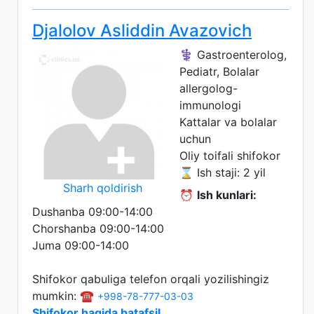
Djalolov Asliddin Avazovich
⚕️ Gastroenterolog,
Pediatr, Bolalar
allergolog-
immunologi
Kattalar va bolalar
uchun
Oliy toifali shifokor
⌛ Ish staji: 2 yil
Sharh qoldirish
⏰
Ish kunlari:
Dushanba 09:00-14:00
Chorshanba 09:00-14:00
Juma 09:00-14:00
Shifokor qabuliga telefon orqali yozilishingiz
mumkin: ☎️
+998-78-777-03-03
Shifokor haqida batafsil