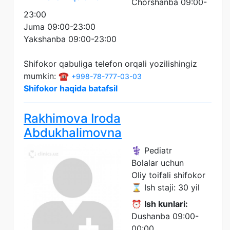
Chorshanba 09:00-
23:00
Juma 09:00-23:00
Yakshanba 09:00-23:00
Shifokor qabuliga telefon orqali yozilishingiz
mumkin: ☎️
+998-78-777-03-03
Shifokor haqida batafsil
Rakhimova Iroda
Abdukhalimovna
⚕️ Pediatr
Bolalar uchun
Oliy toifali shifokor
⌛ Ish staji: 30 yil
⏰
Ish kunlari:
Dushanba 09:00-
00:00