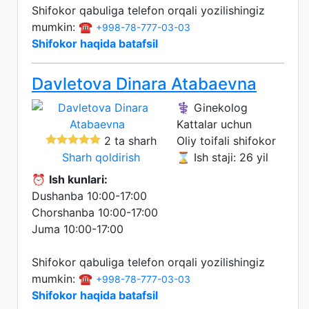
Shifokor qabuliga telefon orqali yozilishingiz
mumkin: ☎️
+998-78-777-03-03
Shifokor haqida batafsil
Davletova Dinara Atabaevna
⚕️ Ginekolog
Kattalar uchun
2 ta sharh
Oliy toifali shifokor
Sharh qoldirish
⌛ Ish staji: 26 yil
⏰
Ish kunlari:
Dushanba 10:00-17:00
Chorshanba 10:00-17:00
Juma 10:00-17:00
Shifokor qabuliga telefon orqali yozilishingiz
mumkin: ☎️
+998-78-777-03-03
Shifokor haqida batafsil