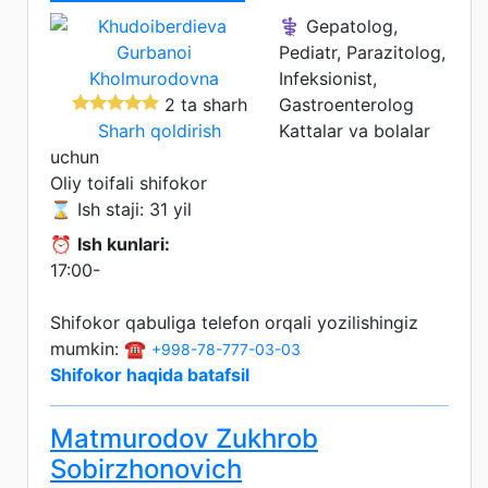
⚕️ Gepatolog,
Pediatr, Parazitolog,
Infeksionist,
2 ta sharh
Gastroenterolog
Sharh qoldirish
Kattalar va bolalar
uchun
Oliy toifali shifokor
⌛ Ish staji: 31 yil
⏰
Ish kunlari:
17:00-
Shifokor qabuliga telefon orqali yozilishingiz
mumkin: ☎️
+998-78-777-03-03
Shifokor haqida batafsil
Matmurodov Zukhrob
Sobirzhonovich