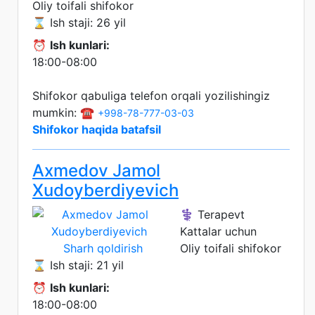
Oliy toifali shifokor
⌛ Ish staji: 26 yil
⏰
Ish kunlari:
18:00-08:00
Shifokor qabuliga telefon orqali yozilishingiz
mumkin: ☎️
+998-78-777-03-03
Shifokor haqida batafsil
Axmedov Jamol
Xudoyberdiyevich
⚕️ Terapevt
Kattalar uchun
Sharh qoldirish
Oliy toifali shifokor
⌛ Ish staji: 21 yil
⏰
Ish kunlari:
18:00-08:00