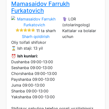
Mamasaidov Farrukh
Furkatovich
⚕️ LOR
(otolaringolog)
11 ta sharh
Kattalar va bolalar
Sharh qoldirish
uchun
Oliy toifali shifokor
⌛ Ish staji: 13 yil
⏰
Ish kunlari:
Dushanba 09:00-13:00
Seshanba 09:00-13:00
Chorshanba 09:00-13:00
Payshanba 09:00-13:00
Juma 09:00-13:00
Shanba 09:00-13:00
Yakshanba 09:00-13:00
Shifokor qabuliga telefon orqali yozilishingiz