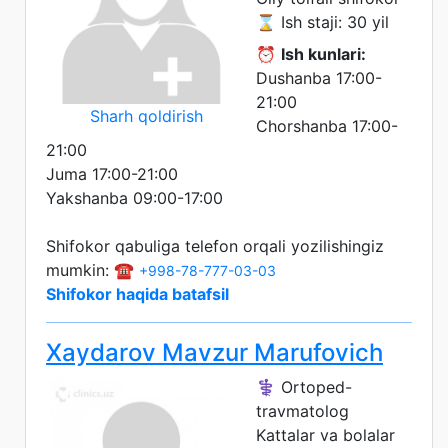
⌛ Ish staji: 30 yil
⏰
Ish kunlari:
Dushanba 17:00-
21:00
Sharh qoldirish
Chorshanba 17:00-
21:00
Juma 17:00-21:00
Yakshanba 09:00-17:00
Shifokor qabuliga telefon orqali yozilishingiz
mumkin: ☎️
+998-78-777-03-03
Shifokor haqida batafsil
Xaydarov Mavzur Marufovich
⚕️ Ortoped-
travmatolog
Kattalar va bolalar