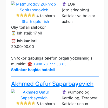
⚕️ LOR
(otolaringolog)
4 ta sharh
Kattalar va bolalar
Sharh qoldirish
uchun
Oliy toifali shifokor
⌛ Ish staji: 17 yil
⏰
Ish kunlari:
20:00-00:00
Shifokor qabuliga telefon orqali yozilishingiz
mumkin: ☎️
+998-78-777-03-03
Shifokor haqida batafsil
Akhmed Gafur Saparbayevich
⚕️ Pulmonolog,
Kardiolog, Terapevt
3 ta sharh
Kattalar uchun