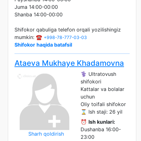
Juma 14:00-00:00
Shanba 14:00-00:00
Shifokor qabuliga telefon orqali yozilishingiz
mumkin: ☎️
+998-78-777-03-03
Shifokor haqida batafsil
Ataeva Mukhaye Khadamovna
⚕️ Ultratovush
shifokori
Kattalar va bolalar
uchun
Oliy toifali shifokor
⌛ Ish staji: 26 yil
⏰
Ish kunlari:
Dushanba 16:00-
Sharh qoldirish
23:00