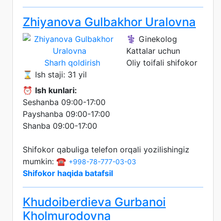
Zhiyanova Gulbakhor Uralovna
⚕️ Ginekolog
Kattalar uchun
Sharh qoldirish
Oliy toifali shifokor
⌛ Ish staji: 31 yil
⏰
Ish kunlari:
Seshanba 09:00-17:00
Payshanba 09:00-17:00
Shanba 09:00-17:00
Shifokor qabuliga telefon orqali yozilishingiz
mumkin: ☎️
+998-78-777-03-03
Shifokor haqida batafsil
Khudoiberdieva Gurbanoi
Kholmurodovna