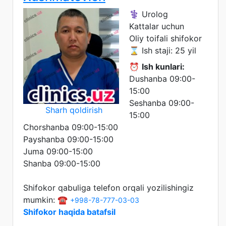
⚕️ Urolog
Kattalar uchun
Oliy toifali shifokor
⌛ Ish staji: 25 yil
⏰
Ish kunlari:
Dushanba 09:00-
15:00
Seshanba 09:00-
Sharh qoldirish
15:00
Chorshanba 09:00-15:00
Payshanba 09:00-15:00
Juma 09:00-15:00
Shanba 09:00-15:00
Shifokor qabuliga telefon orqali yozilishingiz
mumkin: ☎️
+998-78-777-03-03
Shifokor haqida batafsil