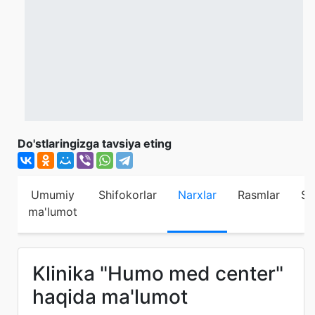
Do'stlaringizga tavsiya eting
Umumiy
Shifokorlar
Narxlar
Rasmlar
Sh
ma'lumot
Klinika "Humo med center"
haqida ma'lumot