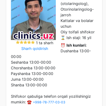
(otolaringolog),
Otorinolaringolog-
jarroh
Kattalar va bolalar
uchun
Oliy toifali shifokor
⌛ Ish staji: 16 yil
1 ta sharh
⏰
Ish kunlari:
Sharh qoldirish
Dushanba 13:00-
00:00
Seshanba 13:00-00:00
Chorshanba 13:00-00:00
Payshanba 13:00-00:00
Juma 13:00-00:00
Shanba 13:00-00:00
Shifokor qabuliga telefon orqali yozilishingiz
mumkin: ☎️
+998-78-777-03-03