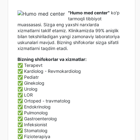
"Humo med center"
ko'p
tarmoqli tibbiyot
muassasasi. Sizga eng yaxshi narxlarda
xizmatlarni taklif etamiz. Klinikamizda 99% aniqlik
bilan tekshiriladigan yangi zamonaviy laboratoriya
uskunalari mavjud. Bizning shifokorlar sizga sifatli
xizmatlarni taqdim etadi.
Bizning shifokorlar va xizmatlar:
✅ Terapevt
✅ Kardiolog - Revmokardiolog
✅ Pediatr
✅ Ginekolog
✅ Urolog
✅ LOR
✅ Ortoped - travmatolog
✅ Endokrinolog
✅ Pulmonolog
✅ Gastroenterolog
✅ Infeksionist
✅ Stomatolog
✅ Fizioterapiya