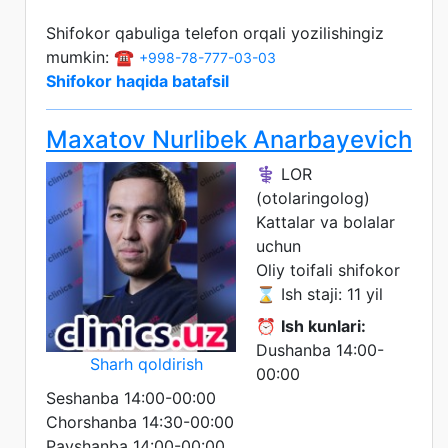
Shifokor qabuliga telefon orqali yozilishingiz
mumkin: ☎️
+998-78-777-03-03
Shifokor haqida batafsil
Maxatov Nurlibek Anarbayevich
⚕️ LOR
(otolaringolog)
Kattalar va bolalar
uchun
Oliy toifali shifokor
⌛ Ish staji: 11 yil
⏰
Ish kunlari:
Dushanba 14:00-
Sharh qoldirish
00:00
Seshanba 14:00-00:00
Chorshanba 14:30-00:00
Payshanba 14:00-00:00