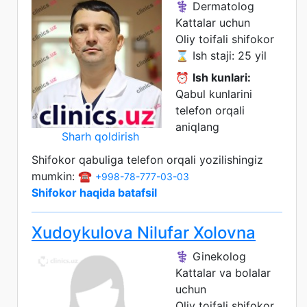
⚕️ Dermatolog
Kattalar uchun
Oliy toifali shifokor
⌛ Ish staji: 25 yil
⏰
Ish kunlari:
Qabul kunlarini
telefon orqali
aniqlang
Sharh qoldirish
Shifokor qabuliga telefon orqali yozilishingiz
mumkin: ☎️
+998-78-777-03-03
Shifokor haqida batafsil
Xudoykulova Nilufar Xolovna
⚕️ Ginekolog
Kattalar va bolalar
uchun
Oliy toifali shifokor