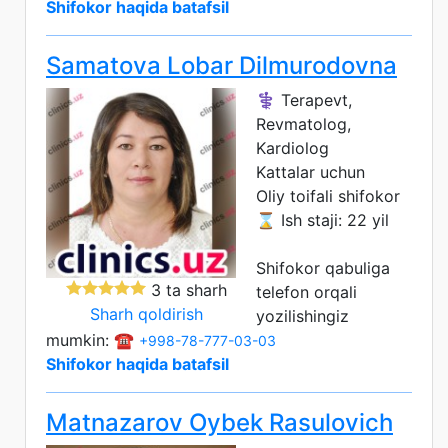
Shifokor haqida batafsil
Samatova Lobar Dilmurodovna
⚕️ Terapevt,
Revmatolog,
Kardiolog
Kattalar uchun
Oliy toifali shifokor
⌛ Ish staji: 22 yil
Shifokor qabuliga
3 ta sharh
telefon orqali
Sharh qoldirish
yozilishingiz
mumkin: ☎️
+998-78-777-03-03
Shifokor haqida batafsil
Matnazarov Oybek Rasulovich