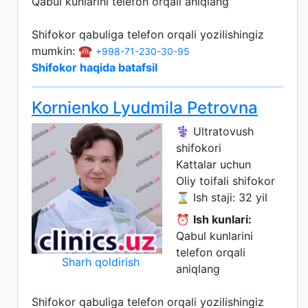
Qabul kunlarini telefon orqali aniqlang
Shifokor qabuliga telefon orqali yozilishingiz
mumkin: ☎️
+998-71-230-30-95
Shifokor haqida batafsil
Kornienko Lyudmila Petrovna
⚕️ Ultratovush
shifokori
Kattalar uchun
Oliy toifali shifokor
⌛ Ish staji: 32 yil
⏰
Ish kunlari:
Qabul kunlarini
telefon orqali
Sharh qoldirish
aniqlang
Shifokor qabuliga telefon orqali yozilishingiz