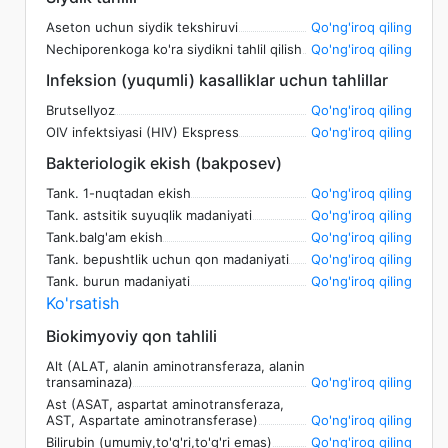
Aseton uchun siydik tekshiruvi
Qo'ng'iroq qiling
Nechiporenkoga ko'ra siydikni tahlil qilish
Qo'ng'iroq qiling
Infeksion (yuqumli) kasalliklar uchun tahlillar
Brutsellyoz
Qo'ng'iroq qiling
OIV infektsiyasi (HIV) Ekspress
Qo'ng'iroq qiling
Bakteriologik ekish (bakposev)
Tank. 1-nuqtadan ekish
Qo'ng'iroq qiling
Tank. astsitik suyuqlik madaniyati
Qo'ng'iroq qiling
Tank.balg'am ekish
Qo'ng'iroq qiling
Tank. bepushtlik uchun qon madaniyati
Qo'ng'iroq qiling
Tank. burun madaniyati
Qo'ng'iroq qiling
Ko'rsatish
Biokimyoviy qon tahlili
Alt (ALAT, alanin aminotransferaza, alanin
transaminaza)
Qo'ng'iroq qiling
Ast (ASAT, aspartat aminotransferaza,
AST, Aspartate aminotransferase)
Qo'ng'iroq qiling
Bilirubin (umumiy,to'g'ri,to'g'ri emas)
Qo'ng'iroq qiling