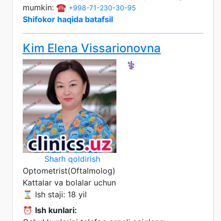
mumkin: ☎️
+998-71-230-30-95
Shifokor haqida batafsil
Kim Elena Vissarionovna
⚕️
Sharh qoldirish
Optometrist(Oftalmolog)
Kattalar va bolalar uchun
⌛ Ish staji: 18 yil
⏰
Ish kunlari: