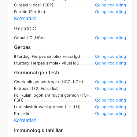
C-reaktiv oqsil (CRP)
Qo'ng'iroq qiling
Ferritin (Ferritin)
Qo'ng'iroq qiling
Ko'rsatish
Gepatit C
Gepatit C (HCV)
Qo'ng'iroq qiling
Gerpes
II turdagi Herpes simplex virusi IgG
Qo'ng'iroq qiling
I turdagi Herpes simplex virusi IgG
Qo'ng'iroq qiling
Gormonal qon testi
Chorionik gonadotropin (HCG, hGH)
Qo'ng'iroq qiling
Estradiol (E2, Estradiol)
Qo'ng'iroq qiling
Follikulani ogohlantiruvchi gormon (FSH,
FSH)
Qo'ng'iroq qiling
Luteinlashtiruvchi gormon (LH, LH)
Qo'ng'iroq qiling
Prolaktin
Qo'ng'iroq qiling
Ko'rsatish
Immunologik tahlillar