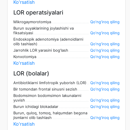
Ko'rsatish
LOR operatsiyalari
Mikrogaymorotomiya
Qo'ng'iroq qiling
Burun suyaklarining joylashishi va
fiksatsiyasi
Qo'ng'iroq qiling
Endoskopik adenotomiya (adenoidlarni
olib tashlash)
Qo'ng'iroq qiling
Jarrohlik LOR yarasini bog'lash
Qo'ng'iroq qiling
Konxotomiya
Qo'ng'iroq qiling
Ko'rsatish
LOR (bolalar)
Antibiotiklarni limfotropik yuborish (LOR)
Qo'ng'iroq qiling
Bir tomondan frontal sinusni sezish
Qo'ng'iroq qiling
Bodomsimon bodomsimon lakunalarni
yuvish
Qo'ng'iroq qiling
Burun ichidagi blokadalar
Qo'ng'iroq qiling
Burun, quloq, tomoq, halqumdan begona
jismlarni olib tashlash
Qo'ng'iroq qiling
Ko'rsatish