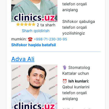
telefon orqali
aniqlang
Shifokor qabuliga
2 ta sharh
telefon orqali
Sharh qoldirish
yozilishingiz
mumkin: ☎️
+998-71-230-30-95
Shifokor haqida batafsil
Adva Ali
⚕️ Stomatolog
Kattalar uchun
⏰
Ish kunlari:
Qabul kunlarini
telefon orqali
aniqlang