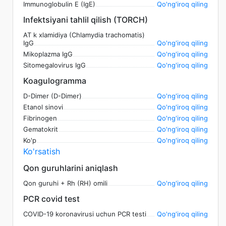
Immunoglobulin E (IgE)
Qo'ng'iroq qiling
Infektsiyani tahlil qilish (TORCH)
AT k xlamidiya (Chlamydia trachomatis)
IgG
Qo'ng'iroq qiling
Mikoplazma IgG
Qo'ng'iroq qiling
Sitomegalovirus IgG
Qo'ng'iroq qiling
Koagulogramma
D-Dimer (D-Dimer)
Qo'ng'iroq qiling
Etanol sinovi
Qo'ng'iroq qiling
Fibrinogen
Qo'ng'iroq qiling
Gematokrit
Qo'ng'iroq qiling
Ko'p
Qo'ng'iroq qiling
Ko'rsatish
Qon guruhlarini aniqlash
Qon guruhi + Rh (RH) omili
Qo'ng'iroq qiling
PCR covid test
COVID-19 koronavirusi uchun PCR testi
Qo'ng'iroq qiling