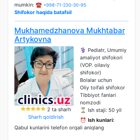
mumkin: ☎️
+998-71-230-30-95
Shifokor haqida batafsil
Mukhamedzhanova Mukhtabar
Artykovna
⚕️ Pediatr, Umumiy
amaliyot shifokori
(VOP. oilaviy
shifokor)
Bolalar uchun
Oliy toifali shifokor
Tibbiyot fanlari
nomzodi
2 ta sharh
⌛ Ish staji: 50 yil
Sharh qoldirish
⏰
Ish kunlari:
Qabul kunlarini telefon orqali aniqlang