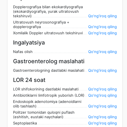
Dopplerografiya bilan ekokardiyografiya
(ekokardiyografiya, yurak ultratovush
tekshiruvi)
Qo'ng'iroq qiling
Ultratovush neyrosonografiya +
dopplerografiya
Qo'ng'iroq qiling
Xomilalik Doppler ultratovush tekshiruvi
Qo'ng'iroq qiling
Ingalyatsiya
Nafas olish
Qo'ng'iroq qiling
Gastroenterolog maslahati
Gastroenterologning dastlabki maslahati
Qo'ng'iroq qiling
LOR 24 soat
LOR shifokorining dastlabki maslahati
Qo'ng'iroq qiling
Antibiotiklarni limfotropik yuborish (LOR)
Qo'ng'iroq qiling
Endoskopik adenotomiya (adenoidlarni
olib tashlash)
Qo'ng'iroq qiling
Politzer tomonidan quloqni puflash
(eshitish, eustaki naychalari)
Qo'ng'iroq qiling
Septoplastika
Qo'ng'iroq qiling