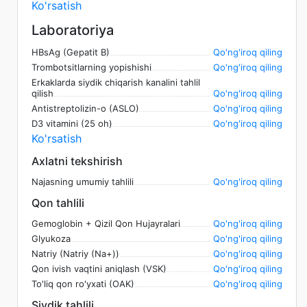
Ko'rsatish
Laboratoriya
HBsAg (Gepatit B)
Qo'ng'iroq qiling
Trombotsitlarning yopishishi
Qo'ng'iroq qiling
Erkaklarda siydik chiqarish kanalini tahlil
qilish
Qo'ng'iroq qiling
Antistreptolizin-o (ASLO)
Qo'ng'iroq qiling
D3 vitamini (25 oh)
Qo'ng'iroq qiling
Ko'rsatish
Axlatni tekshirish
Najasning umumiy tahlili
Qo'ng'iroq qiling
Qon tahlili
Gemoglobin + Qizil Qon Hujayralari
Qo'ng'iroq qiling
Glyukoza
Qo'ng'iroq qiling
Natriy (Natriy (Na+))
Qo'ng'iroq qiling
Qon ivish vaqtini aniqlash (VSK)
Qo'ng'iroq qiling
To'liq qon ro'yxati (OAK)
Qo'ng'iroq qiling
Siydik tahlili