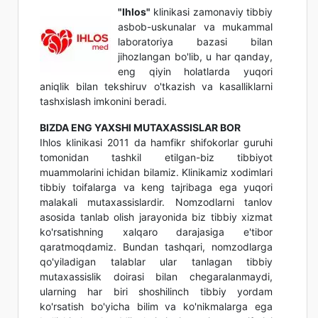
"Ihlos"
klinikasi zamonaviy tibbiy
asbob-uskunalar va mukammal
laboratoriya bazasi bilan
jihozlangan bo'lib, u har qanday,
eng qiyin holatlarda yuqori
aniqlik bilan tekshiruv o'tkazish va kasalliklarni
tashxislash imkonini beradi.
BIZDA ENG YAXSHI MUTAXASSISLAR BOR
Ihlos klinikasi 2011 da hamfikr shifokorlar guruhi
tomonidan tashkil etilgan-biz tibbiyot
muammolarini ichidan bilamiz. Klinikamiz xodimlari
tibbiy toifalarga va keng tajribaga ega yuqori
malakali mutaxassislardir. Nomzodlarni tanlov
asosida tanlab olish jarayonida biz tibbiy xizmat
ko'rsatishning xalqaro darajasiga e'tibor
qaratmoqdamiz. Bundan tashqari, nomzodlarga
qo'yiladigan talablar ular tanlagan tibbiy
mutaxassislik doirasi bilan chegaralanmaydi,
ularning har biri shoshilinch tibbiy yordam
ko'rsatish bo'yicha bilim va ko'nikmalarga ega