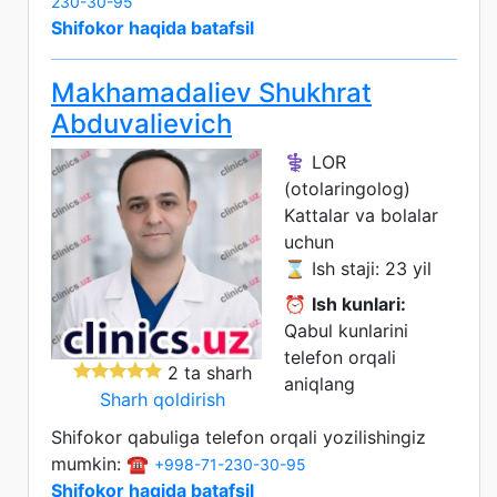
230-30-95
Shifokor haqida batafsil
Makhamadaliev Shukhrat
Abduvalievich
⚕️ LOR
(otolaringolog)
Kattalar va bolalar
uchun
⌛ Ish staji: 23 yil
⏰
Ish kunlari:
Qabul kunlarini
telefon orqali
2 ta sharh
aniqlang
Sharh qoldirish
Shifokor qabuliga telefon orqali yozilishingiz
mumkin: ☎️
+998-71-230-30-95
Shifokor haqida batafsil