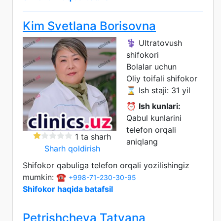
Kim Svetlana Borisovna
⚕️ Ultratovush
shifokori
Bolalar uchun
Oliy toifali shifokor
⌛ Ish staji: 31 yil
⏰
Ish kunlari:
Qabul kunlarini
telefon orqali
1 ta sharh
aniqlang
Sharh qoldirish
Shifokor qabuliga telefon orqali yozilishingiz
mumkin: ☎️
+998-71-230-30-95
Shifokor haqida batafsil
Petrishcheva Tatyana