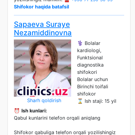
Shifokor haqida batafsil
Sapaeva Suraye
Nezamiddinovna
⚕️ Bolalar
kardiologi,
Funktsional
diagnostika
shifokori
Bolalar uchun
Birinchi toifali
shifokor
Sharh qoldirish
⌛ Ish staji: 15 yil
⏰
Ish kunlari:
Qabul kunlarini telefon orqali aniqlang
Shifokor qabuliga telefon orqali yozilishingiz