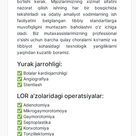
bo'lishi kerak. Mijozlarimizning xizmat sifatini
nazorat qilish ishning har bir bosqichida
tekshiriladi va odatiy amaliyot xodimlarning ish
faoliyatini belgilangan tibbiy standartlarga
muvofiqligini muntazam baholashni o'z ichiga
oladi. Biz mutaxassislarimizning professional
o'sishi uchun barcha qulay choralarni ko'ramiz va
tibbiyot sohasidagi texnologik yangiliklarni
yaqindan kuzatib boramiz.
Yurak jarrohligi:
✅ Bolalar kardiojarrohligi
✅ Angiografiya
✅ Stentlash
LOR a'zolaridagi operatsiyalar:
✅ Adenotomiya
✅ Mikrogaymorotomoya
✅ Gaymorotomiya
✅ Septoplastika
✅ Konxotomiya
✅ Tonzillektomiya