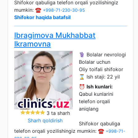
Shifokor qabuliga telefon orqali yozilishingiz
mumkin: ☎️
+998-71-230-30-95
Shifokor haqida batafsil
Ibragimova Mukhabbat
Ikramovna
⚕️ Bolalar nevrologi
Bolalar uchun
Oliy toifali shifokor
⌛ Ish staji: 22 yil
⏰
Ish kunlari:
Qabul kunlarini
telefon orqali
aniqlang
3 ta sharh
Sharh qoldirish
Shifokor qabuliga
telefon orqali yozilishingiz mumkin: ☎️
+998-71-