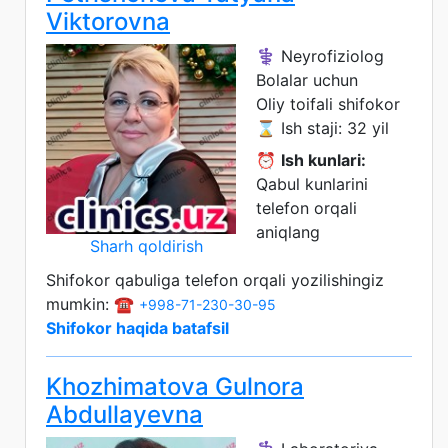
Viktorovna
⚕️ Neyrofiziolog
Bolalar uchun
Oliy toifali shifokor
⌛ Ish staji: 32 yil
⏰
Ish kunlari:
Qabul kunlarini
telefon orqali
aniqlang
Sharh qoldirish
Shifokor qabuliga telefon orqali yozilishingiz
mumkin: ☎️
+998-71-230-30-95
Shifokor haqida batafsil
Khozhimatova Gulnora
Abdullayevna