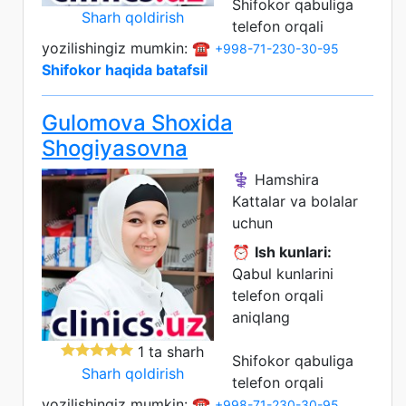
Shifokor qabuliga
Sharh qoldirish
telefon orqali
yozilishingiz mumkin: ☎️
+998-71-230-30-95
Shifokor haqida batafsil
Gulomova Shoxida
Shogiyasovna
⚕️ Hamshira
Kattalar va bolalar
uchun
⏰
Ish kunlari:
Qabul kunlarini
telefon orqali
aniqlang
1 ta sharh
Shifokor qabuliga
Sharh qoldirish
telefon orqali
yozilishingiz mumkin: ☎️
+998-71-230-30-95