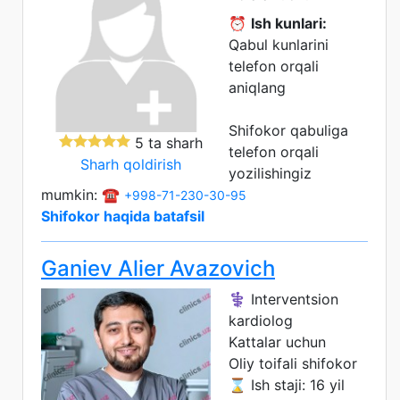
⏰
Ish kunlari:
Qabul kunlarini
telefon orqali
aniqlang
Shifokor qabuliga
5 ta sharh
telefon orqali
Sharh qoldirish
yozilishingiz
mumkin: ☎️
+998-71-230-30-95
Shifokor haqida batafsil
Ganiev Alier Avazovich
⚕️ Interventsion
kardiolog
Kattalar uchun
Oliy toifali shifokor
⌛ Ish staji: 16 yil