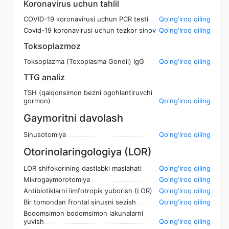
Koronavirus uchun tahlil
COVID-19 koronavirusi uchun PCR testi
Qo'ng'iroq qiling
Covid-19 koronavirusi uchun tezkor sinov
Qo'ng'iroq qiling
Toksoplazmoz
Toksoplazma (Toxoplasma Gondii) IgG
Qo'ng'iroq qiling
TTG analiz
TSH (qalqonsimon bezni ogohlantiruvchi
gormon)
Qo'ng'iroq qiling
Gaymoritni davolash
Sinusotomiya
Qo'ng'iroq qiling
Otorinolaringologiya (LOR)
LOR shifokorining dastlabki maslahati
Qo'ng'iroq qiling
Mikrogaymorotomiya
Qo'ng'iroq qiling
Antibiotiklarni limfotropik yuborish (LOR)
Qo'ng'iroq qiling
Bir tomondan frontal sinusni sezish
Qo'ng'iroq qiling
Bodomsimon bodomsimon lakunalarni
yuvish
Qo'ng'iroq qiling