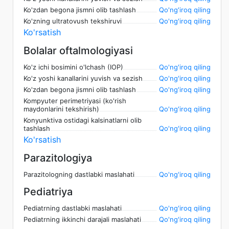
Ko'zdan begona jismni olib tashlash
Qo'ng'iroq qiling
Ko'zning ultratovush tekshiruvi
Qo'ng'iroq qiling
Ko'rsatish
Bolalar oftalmologiyasi
Ko'z ichi bosimini o'lchash (IOP)
Qo'ng'iroq qiling
Ko'z yoshi kanallarini yuvish va sezish
Qo'ng'iroq qiling
Ko'zdan begona jismni olib tashlash
Qo'ng'iroq qiling
Kompyuter perimetriyasi (ko'rish
maydonlarini tekshirish)
Qo'ng'iroq qiling
Konyunktiva ostidagi kalsinatlarni olib
tashlash
Qo'ng'iroq qiling
Ko'rsatish
Parazitologiya
Parazitologning dastlabki maslahati
Qo'ng'iroq qiling
Pediatriya
Pediatrning dastlabki maslahati
Qo'ng'iroq qiling
Pediatrning ikkinchi darajali maslahati
Qo'ng'iroq qiling