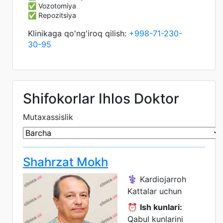
✅ Vozotomiya
✅ Repozitsiya
Klinikaga qo'ng'iroq qilish:
+998-71-230-
30-95
Shifokorlar Ihlos Doktor
Mutaxassislik
Shahrzat Mokh
⚕️ Kardiojarroh
Kattalar uchun
⏰
Ish kunlari:
Qabul kunlarini