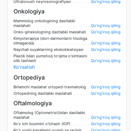
Ultratovush neyrosonografiyasi
Qo'ng'iroq qiling
Onkologiya
Mammolog onkologining dastlabki
maslahati
Qo'ng'iroq qiling
Onko-ginekologning dastlabki maslahati
Qo'ng'iroq qiling
Kimyoterapiya (dori-darmonlarni hisobga
olmaganda)
Qo'ng'iroq qiling
Naychali suyaklarning ekskokleatsiyasi
Qo'ng'iroq qiling
Plastik bilan yumshoq to'qima o'simtasini
olib tashlash
Qo'ng'iroq qiling
Ko'rsatish
Ortopediya
Birlamchi maslahat ortoped-travmatolog
Qo'ng'iroq qiling
Ortopedning dastlabki maslahati
Qo'ng'iroq qiling
Oftalmologiya
Oftalmolog (Optometrist)bilan dastlabki
maslahat
Qo'ng'iroq qiling
Ko'z ichi bosimini o'lchash (IOP)
Qo'ng'iroq qiling
Ko'z yoshi kanallarini yuvish va sezish
Qo'ng'iroq qiling