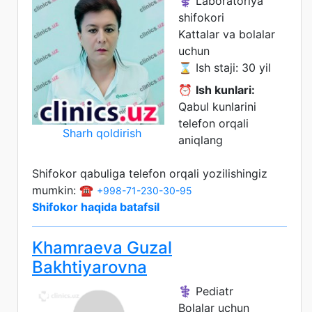
⚕️ Laboratoriya
shifokori
Kattalar va bolalar
uchun
⌛ Ish staji: 30 yil
⏰
Ish kunlari:
Qabul kunlarini
telefon orqali
Sharh qoldirish
aniqlang
Shifokor qabuliga telefon orqali yozilishingiz
mumkin: ☎️
+998-71-230-30-95
Shifokor haqida batafsil
Khamraeva Guzal
Bakhtiyarovna
⚕️ Pediatr
Bolalar uchun