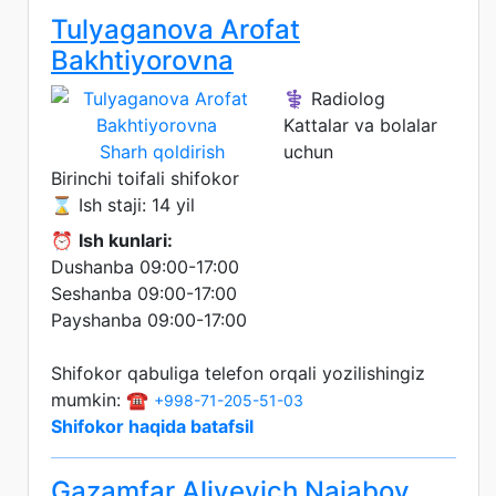
Tulyaganova Arofat
Bakhtiyorovna
⚕️ Radiolog
Kattalar va bolalar
Sharh qoldirish
uchun
Birinchi toifali shifokor
⌛ Ish staji: 14 yil
⏰
Ish kunlari:
Dushanba 09:00-17:00
Seshanba 09:00-17:00
Payshanba 09:00-17:00
Shifokor qabuliga telefon orqali yozilishingiz
mumkin: ☎️
+998-71-205-51-03
Shifokor haqida batafsil
Gazamfar Aliyevich Najabov