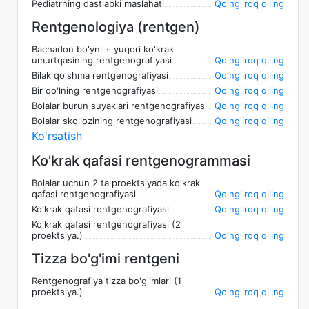
Pediatrning dastlabki maslahati
Qo'ng'iroq qiling
Rentgenologiya (rentgen)
Bachadon bo'yni + yuqori ko'krak
umurtqasining rentgenografiyasi
Qo'ng'iroq qiling
Bilak qo'shma rentgenografiyasi
Qo'ng'iroq qiling
Bir qo'lning rentgenografiyasi
Qo'ng'iroq qiling
Bolalar burun suyaklari rentgenografiyasi
Qo'ng'iroq qiling
Bolalar skoliozining rentgenografiyasi
Qo'ng'iroq qiling
Ko'rsatish
Ko'krak qafasi rentgenogrammasi
Bolalar uchun 2 ta proektsiyada ko'krak
qafasi rentgenografiyasi
Qo'ng'iroq qiling
Ko'krak qafasi rentgenografiyasi
Qo'ng'iroq qiling
Ko'krak qafasi rentgenografiyasi (2
proektsiya.)
Qo'ng'iroq qiling
Tizza bo'g'imi rentgeni
Rentgenografiya tizza bo'g'imlari (1
proektsiya.)
Qo'ng'iroq qiling