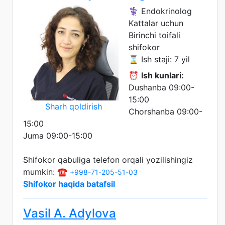
⚕️ Endokrinolog
Kattalar uchun
Birinchi toifali
shifokor
⌛ Ish staji: 7 yil
⏰
Ish kunlari:
Dushanba 09:00-
15:00
Sharh qoldirish
Chorshanba 09:00-
15:00
Juma 09:00-15:00
Shifokor qabuliga telefon orqali yozilishingiz
mumkin: ☎️
+998-71-205-51-03
Shifokor haqida batafsil
Vasil A. Adylova