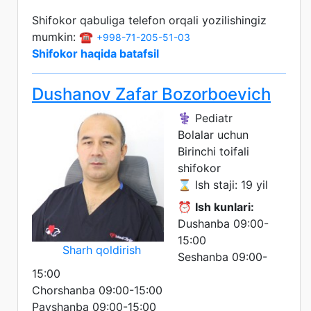
Shifokor qabuliga telefon orqali yozilishingiz
mumkin: ☎️
+998-71-205-51-03
Shifokor haqida batafsil
Dushanov Zafar Bozorboevich
⚕️ Pediatr
Bolalar uchun
Birinchi toifali
shifokor
⌛ Ish staji: 19 yil
⏰
Ish kunlari:
Dushanba 09:00-
15:00
Sharh qoldirish
Seshanba 09:00-
15:00
Chorshanba 09:00-15:00
Payshanba 09:00-15:00