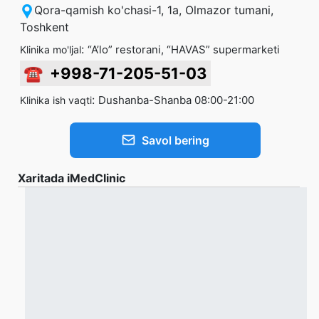
Qora-qamish ko'chasi-1, 1a, Olmazor tumani,
Toshkent
:
“A’lo” restorani, “HAVAS” supermarketi
Klinika mo'ljal
☎
+998-71-205-51-03
:
Dushanba-Shanba 08:00-21:00
Klinika ish vaqti
Savol bering
Xaritada iMedClinic