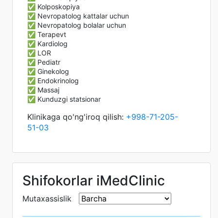
✅ Kolposkopiya
✅ Nevropatolog kattalar uchun
✅ Nevropatolog bolalar uchun
✅ Terapevt
✅ Kardiolog
✅ LOR
✅ Pediatr
✅ Ginekolog
✅ Endokrinolog
✅ Massaj
✅ Kunduzgi statsionar
Klinikaga qo'ng'iroq qilish:
+998-71-205-
51-03
Shifokorlar iMedClinic
Mutaxassislik