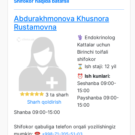
Shifokor haqida batafsil
Abdurakhmonova Khusnora
Rustamovna
⚕️ Endokrinolog
Kattalar uchun
Birinchi toifali
shifokor
⌛ Ish staji: 12 yil
⏰
Ish kunlari:
Seshanba 09:00-
15:00
3 ta sharh
Payshanba 09:00-
Sharh qoldirish
15:00
Shanba 09:00-15:00
Shifokor qabuliga telefon orqali yozilishingiz
mumkin: ☎️
+998-71-205-51-03