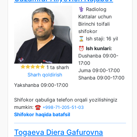
⚕️ Radiolog
Kattalar uchun
Birinchi toifali
shifokor
⌛ Ish staji: 16 yil
⏰
Ish kunlari:
Dushanba 09:00-
17:00
1 ta sharh
Juma 09:00-17:00
Sharh qoldirish
Shanba 09:00-17:00
Yakshanba 09:00-17:00
Shifokor qabuliga telefon orqali yozilishingiz
mumkin: ☎️
+998-71-205-51-03
Shifokor haqida batafsil
Togaeva Diera Gafurovna