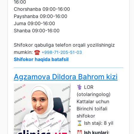
16:00
Chorshanba 09:00-16:00
Payshanba 09:00-16:00
Juma 09:00-16:00
Shanba 09:00-16:00
Shifokor qabuliga telefon orqali yozilishingiz
mumkin: ☎️
+998-71-205-51-03
Shifokor haqida batafsil
Agzamova Dildora Bahrom kizi
⚕️ LOR
(otolaringolog)
Kattalar uchun
Birinchi toifali
shifokor
⌛ Ish staji: 8 yil
⏰
Ish kunlari: