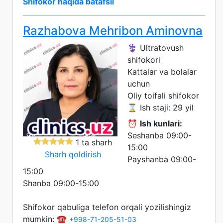
Shifokor haqida batafsil
Razhabova Mehribon Aminovna
⚕️ Ultratovush
shifokori
Kattalar va bolalar
uchun
Oliy toifali shifokor
⌛ Ish staji: 29 yil
⏰
Ish kunlari:
Seshanba 09:00-
1 ta sharh
15:00
Sharh qoldirish
Payshanba 09:00-
15:00
Shanba 09:00-15:00
Shifokor qabuliga telefon orqali yozilishingiz
mumkin: ☎️
+998-71-205-51-03