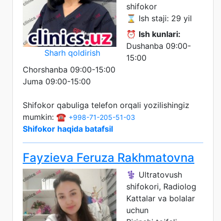
shifokor
⌛ Ish staji: 29 yil
⏰
Ish kunlari:
Dushanba 09:00-
Sharh qoldirish
15:00
Chorshanba 09:00-15:00
Juma 09:00-15:00
Shifokor qabuliga telefon orqali yozilishingiz
mumkin: ☎️
+998-71-205-51-03
Shifokor haqida batafsil
Fayzieva Feruza Rakhmatovna
⚕️ Ultratovush
shifokori, Radiolog
Kattalar va bolalar
uchun