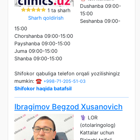
Dushanba 09:00-
1 ta sharh
15:00
Sharh qoldirish
Seshanba 09:00-
15:00
Chorshanba 09:00-15:00
Payshanba 09:00-15:00
Juma 09:00-15:00
Shanba 09:00-15:00
Shifokor qabuliga telefon orqali yozilishingiz
mumkin: ☎️
+998-71-205-51-03
Shifokor haqida batafsil
Ibragimov Begzod Xusanovich
⚕️ LOR
(otolaringolog)
Kattalar uchun
Birinchi toifali