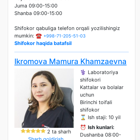
Juma 09:00-15:00
Shanba 09:00-15:00
Shifokor qabuliga telefon orqali yozilishingiz
mumkin: ☎️
+998-71-205-51-03
Shifokor haqida batafsil
Ikromova Mamura Khamzaevna
⚕️ Laboratoriya
shifokori
Kattalar va bolalar
uchun
Birinchi toifali
shifokor
⌛ Ish staji: 10 yil
⏰
Ish kunlari:
2 ta sharh
Dushanba 08:00-
Sharh qoldirish