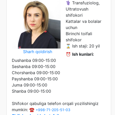
⚕️ Transfuziolog,
Ultratovush
shifokori
Kattalar va bolalar
uchun
Birinchi toifali
shifokor
⌛ Ish staji: 20 yil
Sharh qoldirish
⏰
Ish kunlari:
Dushanba 09:00-15:00
Seshanba 09:00-15:00
Chorshanba 09:00-15:00
Payshanba 09:00-15:00
Juma 09:00-15:00
Shanba 09:00-15:00
Shifokor qabuliga telefon orqali yozilishingiz
mumkin: ☎️
+998-71-205-51-03