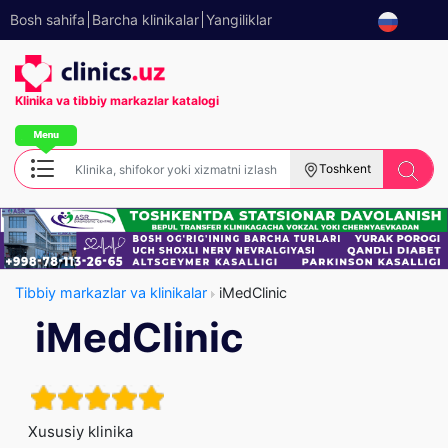
Bosh sahifa
Barcha klinikalar
Yangiliklar
Klinika va tibbiy
markazlar katalogi
Toshkent
Tibbiy markazlar va klinikalar
iMedClinic
iMedClinic
Xususiy klinika