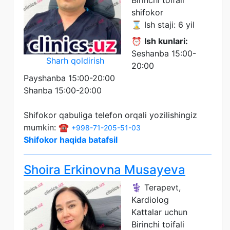
shifokor
⌛ Ish staji: 6 yil
⏰
Ish kunlari:
Seshanba 15:00-
Sharh qoldirish
20:00
Payshanba 15:00-20:00
Shanba 15:00-20:00
Shifokor qabuliga telefon orqali yozilishingiz
mumkin: ☎️
+998-71-205-51-03
Shifokor haqida batafsil
Shoira Erkinovna Musayeva
⚕️ Terapevt,
Kardiolog
Kattalar uchun
Birinchi toifali