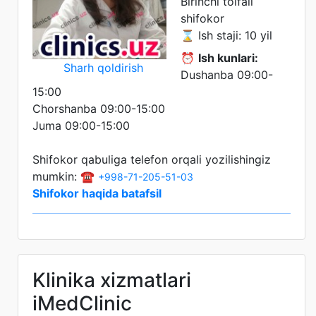
Birinchi toifali
shifokor
⌛ Ish staji: 10 yil
⏰
Ish kunlari:
Sharh qoldirish
Dushanba 09:00-
15:00
Chorshanba 09:00-15:00
Juma 09:00-15:00
Shifokor qabuliga telefon orqali yozilishingiz
mumkin: ☎️
+998-71-205-51-03
Shifokor haqida batafsil
Klinika xizmatlari
iMedClinic