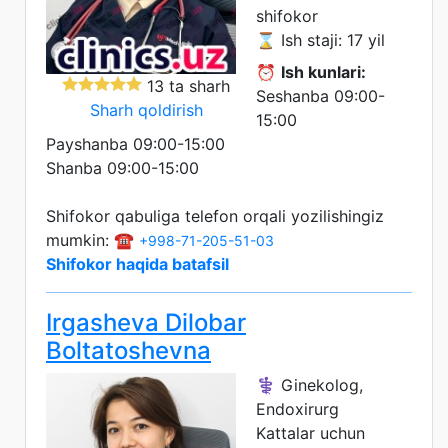
shifokor
⌛ Ish staji: 17 yil
⏰
Ish kunlari:
13 ta sharh
Seshanba 09:00-
Sharh qoldirish
15:00
Payshanba 09:00-15:00
Shanba 09:00-15:00
Shifokor qabuliga telefon orqali yozilishingiz
mumkin: ☎️
+998-71-205-51-03
Shifokor haqida batafsil
Irgasheva Dilobar
Boltatoshevna
⚕️ Ginekolog,
Endoxirurg
Kattalar uchun