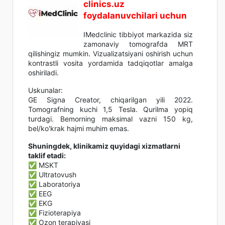
clinics.uz
foydalanuvchilari uchun
IMedclinic tibbiyot markazida siz
zamonaviy tomografda MRT
qilishingiz mumkin. Vizualizatsiyani oshirish uchun
kontrastli vosita yordamida tadqiqotlar amalga
oshiriladi.
Uskunalar:
GE Signa Creator, chiqarilgan yili 2022.
Tomografning kuchi 1,5 Tesla. Qurilma yopiq
turdagi. Bemorning maksimal vazni 150 kg,
bel/ko'krak hajmi muhim emas.
Shuningdek, klinikamiz quyidagi xizmatlarni
taklif etadi:
✅ MSKT
✅ Ultratovush
✅ Laboratoriya
✅ EEG
✅ EKG
✅ Fizioterapiya
✅ Ozon terapiyasi