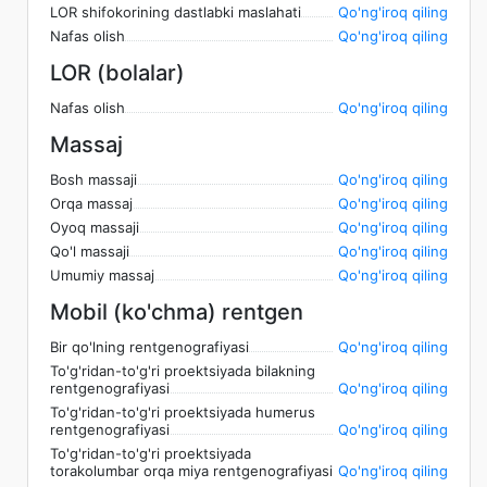
LOR shifokorining dastlabki maslahati
Qo'ng'iroq qiling
Nafas olish
Qo'ng'iroq qiling
LOR (bolalar)
Nafas olish
Qo'ng'iroq qiling
Massaj
Bosh massaji
Qo'ng'iroq qiling
Orqa massaj
Qo'ng'iroq qiling
Oyoq massaji
Qo'ng'iroq qiling
Qo'l massaji
Qo'ng'iroq qiling
Umumiy massaj
Qo'ng'iroq qiling
Mobil (ko'chma) rentgen
Bir qo'lning rentgenografiyasi
Qo'ng'iroq qiling
To'g'ridan-to'g'ri proektsiyada bilakning
rentgenografiyasi
Qo'ng'iroq qiling
To'g'ridan-to'g'ri proektsiyada humerus
rentgenografiyasi
Qo'ng'iroq qiling
To'g'ridan-to'g'ri proektsiyada
torakolumbar orqa miya rentgenografiyasi
Qo'ng'iroq qiling