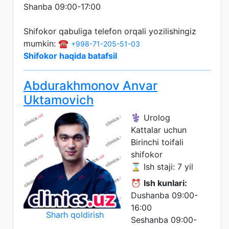
Shanba 09:00-17:00
Shifokor qabuliga telefon orqali yozilishingiz
mumkin: ☎️
+998-71-205-51-03
Shifokor haqida batafsil
Abdurakhmonov Anvar
Uktamovich
⚕️ Urolog
Kattalar uchun
Birinchi toifali
shifokor
⌛ Ish staji: 7 yil
⏰
Ish kunlari:
Dushanba 09:00-
16:00
Sharh qoldirish
Seshanba 09:00-