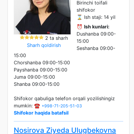
Birinchi toifali
shifokor
⌛ Ish staji: 14 yil
⏰
Ish kunlari:
Dushanba 09:00-
2 ta sharh
15:00
Sharh qoldirish
Seshanba 09:00-
15:00
Chorshanba 09:00-15:00
Payshanba 09:00-15:00
Juma 09:00-15:00
Shanba 09:00-15:00
Shifokor qabuliga telefon orqali yozilishingiz
mumkin: ☎️
+998-71-205-51-03
Shifokor haqida batafsil
Nosirova Ziyeda Ulugbekovna