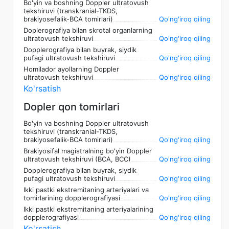
Bo'yin va boshning Doppler ultratovush
tekshiruvi (transkranial-TKDS,
brakiyosefalik-BCA tomirlari)
Qo'ng'iroq qiling
Doplerografiya bilan skrotal organlarning
ultratovush tekshiruvi
Qo'ng'iroq qiling
Dopplerografiya bilan buyrak, siydik
pufagi ultratovush tekshiruvi
Qo'ng'iroq qiling
Homilador ayollarning Doppler
ultratovush tekshiruvi
Qo'ng'iroq qiling
Ko'rsatish
Dopler qon tomirlari
Bo'yin va boshning Doppler ultratovush
tekshiruvi (transkranial-TKDS,
brakiyosefalik-BCA tomirlari)
Qo'ng'iroq qiling
Brakiyosifal magistralning bo'yin Doppler
ultratovush tekshiruvi (BCA, BCC)
Qo'ng'iroq qiling
Dopplerografiya bilan buyrak, siydik
pufagi ultratovush tekshiruvi
Qo'ng'iroq qiling
Ikki pastki ekstremitaning arteriyalari va
tomirlarining dopplerografiyasi
Qo'ng'iroq qiling
Ikki pastki ekstremitaning arteriyalarining
dopplerografiyasi
Qo'ng'iroq qiling
Ko'rsatish