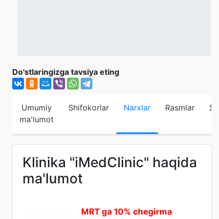
Do'stlaringizga tavsiya eting
Umumiy
Shifokorlar
Narxlar
Rasmlar
Sh
ma'lumot
Klinika "iMedClinic" haqida
ma'lumot
MRT ga 10% chegirma