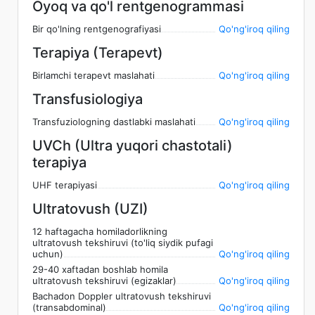
Oyoq va qo'l rentgenogrammasi
Bir qo'lning rentgenografiyasi
Qo'ng'iroq qiling
Terapiya (Terapevt)
Birlamchi terapevt maslahati
Qo'ng'iroq qiling
Transfusiologiya
Transfuziologning dastlabki maslahati
Qo'ng'iroq qiling
UVCh (Ultra yuqori chastotali)
terapiya
UHF terapiyasi
Qo'ng'iroq qiling
Ultratovush (UZI)
12 haftagacha homiladorlikning
ultratovush tekshiruvi (to'liq siydik pufagi
uchun)
Qo'ng'iroq qiling
29-40 xaftadan boshlab homila
ultratovush tekshiruvi (egizaklar)
Qo'ng'iroq qiling
Bachadon Doppler ultratovush tekshiruvi
(transabdominal)
Qo'ng'iroq qiling