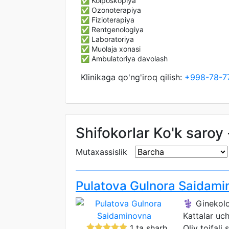
✅ Kolposkopiya
✅ Ozonoterapiya
✅ Fizioterapiya
✅ Rentgenologiya
✅ Laboratoriya
✅ Muolaja xonasi
✅ Ambulatoriya davolash
Klinikaga qo'ng'iroq qilish:
+998-78-7
Shifokorlar Ko'k saroy
Mutaxassislik
Pulatova Gulnora Saidami
⚕️ Ginekol
Kattalar uc
1 ta sharh
Oliy toifali 