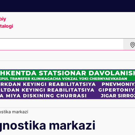
biy
talogi
ostika markazi
agnostika markazi