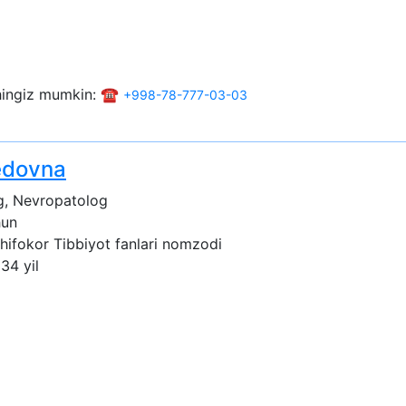
shingiz mumkin: ☎️
+998-78-777-03-03
edovna
g, Nevropatolog
hun
shifokor
Tibbiyot fanlari nomzodi
 34 yil