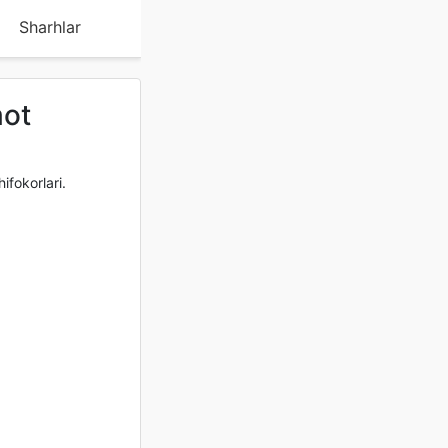
Sharhlar
mot
ifokorlari.