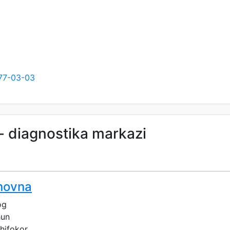
77-03-03
 - diagnostika markazi
novna
og
hun
shifokor