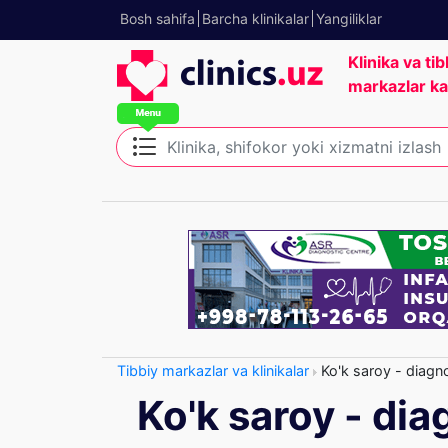
Bosh sahifa
Barcha klinikalar
Yangiliklar
Klinika va tib
markazlar ka
Tibbiy markazlar va klinikalar
Ko'k saroy - diagn
Ko'k saroy - di