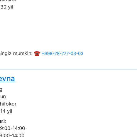
 30 yil
shingiz mumkin: ☎️
+998-78-777-03-03
evna
g
hun
shifokor
14 yil
ri:
9:00-14:00
9:00-14:00