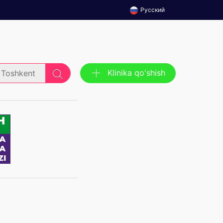
Русский
Klinika qo'shish
Toshkent