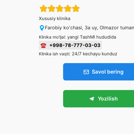
Xususiy klinika
Farobiy ko'chasi, 3a uy, Olmazor tuman
:
yangi TashMI hududida
Klinika mo'ljal
☎
+998-78-777-03-03
:
24/7 kechayu kunduz
Klinika ish vaqti
Savol bering
Yozilish