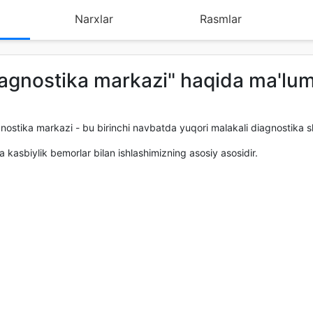
Narxlar
Rasmlar
diagnostika markazi" haqida ma'lu
nostika markazi - bu birinchi navbatda yuqori malakali diagnostika sh
k va kasbiylik bemorlar bilan ishlashimizning asosiy asosidir.