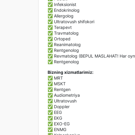
✅ Infeksionist
✅ Endokrinolog
✅ Allergolog
✅ Ultratovush shifokori
✅ Terapevt
✅ Travmatolog
✅ Ortoped
✅ Reanimatolog
✅ Rentgenolog
✅ Revmatolog (BEPUL MASLAHAT! Har oynin
✅ Rentgenolog
Bizning xizmatlarimiz:
✅ MRT
✅ MSKT
✅ Rentgen
✅ Audiometriya
✅ Ultratovush
✅ Doppler
✅ EEG
✅ EKG
✅ EXO-EG
✅ ENMG