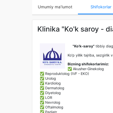
Umumiy ma'lumot
Shifokorlar
Klinika "Ko'k saroy - 
"Ko'k-saroy"
tibbiy diag
Ko'p yillik tajriba, sezgirli
Bizning shifokorlarimiz:
✅ Akusher-Ginekolog
✅ Reproduktolog (IVF - EKO)
✅ Urolog
✅ Kardiolog
✅ Dermatolog
✅ Diyetolog
✅ LOR
✅ Nevrolog
✅ Oftalmolog
✅ Pediatr