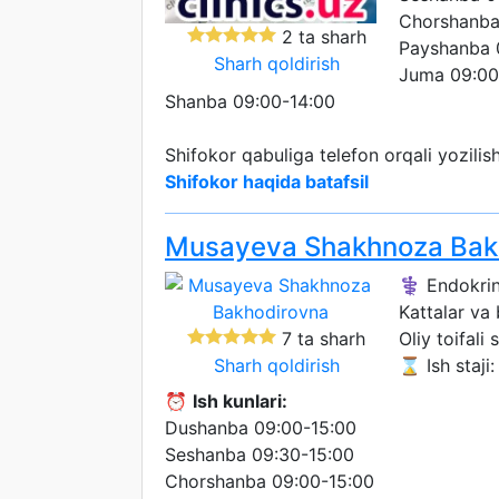
Chorshanba
2 ta sharh
Payshanba 
Sharh qoldirish
Juma 09:00
Shanba 09:00-14:00
Shifokor qabuliga telefon orqali yozili
Shifokor haqida batafsil
Musayeva Shakhnoza Bak
⚕️ Endokri
Kattalar va
7 ta sharh
Oliy toifali 
Sharh qoldirish
⌛ Ish staji: 
⏰
Ish kunlari:
Dushanba 09:00-15:00
Seshanba 09:30-15:00
Chorshanba 09:00-15:00