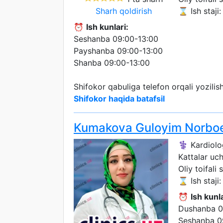
Sharh qoldirish
⌛ Ish staji:
⏰
Ish kunlari:
Seshanba 09:00-13:00
Payshanba 09:00-13:00
Shanba 09:00-13:00
Shifokor qabuliga telefon orqali yozili
Shifokor haqida batafsil
Kumakova Guloyim Norbo
⚕️ Kardiolo
Kattalar uc
Oliy toifali 
⌛ Ish staji: 
⏰
Ish kunla
Dushanba 0
Seshanba 0