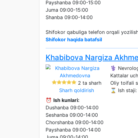
Payshanba 09:00-15:00
Juma 09:00-15:00
Shanba 09:00-14:00
Shifokor qabuliga telefon orqali yozili
Shifokor haqida batafsil
Khabibova Nargiza Akhm
⚕️ Nevrolo
Kattalar uc
2 ta sharh
Oliy toifali 
Sharh qoldirish
⌛ Ish staji:
⏰
Ish kunlari:
Dushanba 09:00-14:00
Seshanba 09:00-14:00
Chorshanba 09:00-14:00
Payshanba 09:00-14:00
Juma 09:00-14:00