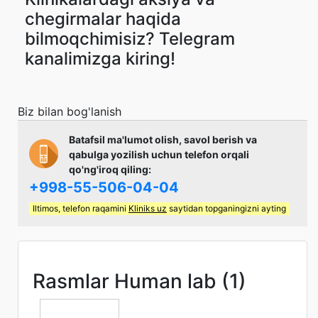
chegirmalar haqida
bilmoqchimisiz? Telegram
kanalimizga kiring!
Biz bilan bog'lanish
Batafsil ma'lumot olish, savol berish va
qabulga yozilish uchun telefon orqali
qo'ng'iroq qiling:
+998-55-506-04-04
Iltimos, telefon raqamini
Kliniks uz
saytidan topganingizni ayting
Rasmlar Human lab (1)