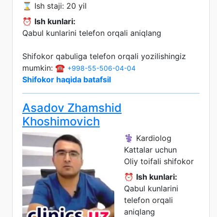
⌛ Ish staji: 20 yil
⏰
Ish kunlari:
Qabul kunlarini telefon orqali aniqlang
Shifokor qabuliga telefon orqali yozilishingiz
mumkin: ☎️
+998-55-506-04-04
Shifokor haqida batafsil
Asadov Zhamshid
Khoshimovich
⚕️ Kardiolog
Kattalar uchun
Oliy toifali shifokor
⏰
Ish kunlari:
Qabul kunlarini
telefon orqali
aniqlang