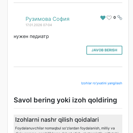
0
#
Рузимова София
17.01.2026 07:04
нужен педиатр
JAVOB BERISH
Izohlar ro'yxatini yangilash
Savol bering yoki izoh qoldiring
Izohlarni nashr qilish qoidalari
Foydalanuvchilar nomaqbul so'zlardan foydalanish, milliy va