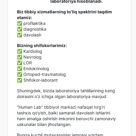
laboratoriya hisoblanadi.
Biz tibbiy xizmatlarning to'liq spektrini taqdim
etamiz:
✅ profilaktika
✅ diagnostika
✅ davolash
Bizning shifokorlarimiz:
✅ Kardiolog
✅ Nevrolog
✅ LOR
✅ Endokrinolog
✅ Ortoped-travmatolog
✅ Shifokor-laborant
Shuningdek, bizda laboratoriya tahlillarining keng
doirasini o'z ichiga olgan laboratoriya mavjud.
“Human Lab” tibbiyot markazi nafaqat to‘g‘ri
tashxis qo‘yish, balki samarali davolash ishlarini
ham amalga oshirish imkonini beruvchi zamonaviy
uskunalar bilan jihozlangan.
Bunga kuchli mutaxassislar jamoasi yordam