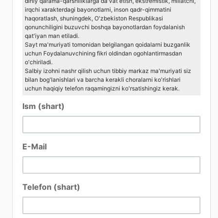
diniy qarama-qarshiliklarga da'vat etish, ekstremistik, millatchi,
irqchi xarakterdagi bayonotlarni, inson qadr-qimmatini
haqoratlash, shuningdek, O'zbekiston Respublikasi
qonunchiligini buzuvchi boshqa bayonotlardan foydalanish
qat'iyan man etiladi.
Sayt ma'muriyati tomonidan belgilangan qoidalarni buzganlik
uchun Foydalanuvchining fikri oldindan ogohlantirmasdan
o'chiriladi.
Salbiy izohni nashr qilish uchun tibbiy markaz ma'muriyati siz
bilan bog'lanishlari va barcha kerakli choralarni ko'rishlari
uchun haqiqiy telefon raqamingizni ko'rsatishingiz kerak.
Ism (shart)
E-Mail
Telefon (shart)