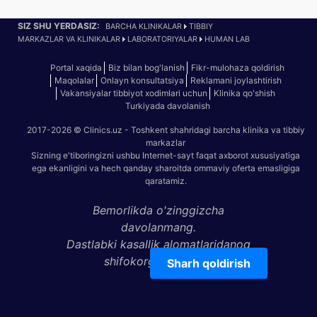
SIZ SHU YERDASIZ:
BARCHA KLINIKALAR
TIBBIY
MARKAZLAR VA KLINIKALAR
LABORATORIYALAR
HUMAN LAB
Portal xaqida
Biz bilan bog'lanish
Fikr-mulohaza qoldirish
Maqolalar
Onlayn konsultatsiya
Reklamani joylashtirish
Vakansiyalar tibbiyot xodimlari uchun
Klinika qo'shish
Turkiyada davolanish
2017-2026 © Clinics.uz - Toshkent shahridagi barcha klinika va tibbiy
markazlar
Sizning e'tiboringizni ushbu Internet-sayt faqat axborot xususiyatiga
ega ekanligini va hech qanday sharoitda ommaviy oferta emasligiga
qaratamiz.
Bemorlikda o'zinggizcha
davolanmang.
Dastlabki kasallik alomatlaridanoq
shifokorga ko'rining!
Sharh qoldirish