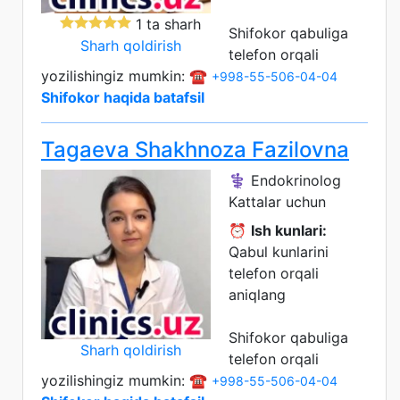
1 ta sharh
Shifokor qabuliga
Sharh qoldirish
telefon orqali
yozilishingiz mumkin: ☎️
+998-55-506-04-04
Shifokor haqida batafsil
Tagaeva Shakhnoza Fazilovna
⚕️ Endokrinolog
Kattalar uchun
⏰
Ish kunlari:
Qabul kunlarini
telefon orqali
aniqlang
Shifokor qabuliga
Sharh qoldirish
telefon orqali
yozilishingiz mumkin: ☎️
+998-55-506-04-04