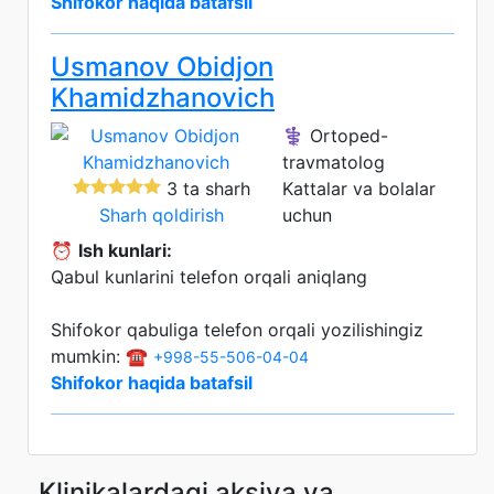
Shifokor haqida batafsil
Usmanov Obidjon
Khamidzhanovich
⚕️ Ortoped-
travmatolog
3 ta sharh
Kattalar va bolalar
Sharh qoldirish
uchun
⏰
Ish kunlari:
Qabul kunlarini telefon orqali aniqlang
Shifokor qabuliga telefon orqali yozilishingiz
mumkin: ☎️
+998-55-506-04-04
Shifokor haqida batafsil
Klinikalardagi aksiya va