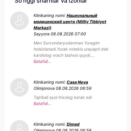
So'nggi sharhlar va izohlar
Klinikaning nomi:
Национальный
медицинский центр (Milliy Tibbiyot
Markazi)
Sayyora
08.08.2026 07:00
Men Surxondaryodanman.Yuragim
holsizlanadi.Yurak notekis urayapti deb
kardiolog vrach tashxis quydi....
Batafsil...
Klinikaning nomi:
Case Nova
Olimjonova
08.08.2026 06:59
Tajribali ayol trixolog kerak edi
Batafsil...
Klinikaning nomi:
Dimed
Olimjonova
08.08.2026 06:58