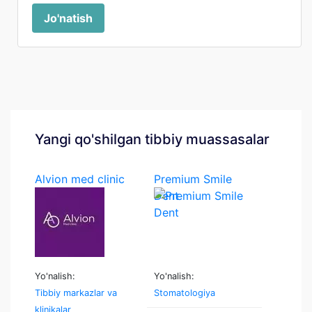
Jo'natish
Yangi qo'shilgan tibbiy muassasalar
Alvion med clinic
Premium Smile
Dent
Yo'nalish:
Yo'nalish:
Tibbiy markazlar va
Stomatologiya
klinikalar