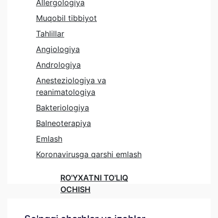
Allergologiya
Muqobil tibbiyot
Tahlillar
Angiologiya
Andrologiya
Anesteziologiya va
reanimatologiya
Bakteriologiya
Balneoterapiya
Emlash
Koronavirusga qarshi emlash
RO'YXATNI TO'LIQ
OCHISH