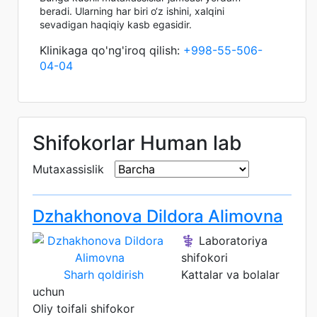
beradi. Ularning har biri o‘z ishini, xalqini
sevadigan haqiqiy kasb egasidir.
Klinikaga qo'ng'iroq qilish:
+998-55-506-
04-04
Shifokorlar Human lab
Mutaxassislik
Dzhakhonova Dildora Alimovna
⚕️ Laboratoriya
shifokori
Sharh qoldirish
Kattalar va bolalar
uchun
Oliy toifali shifokor