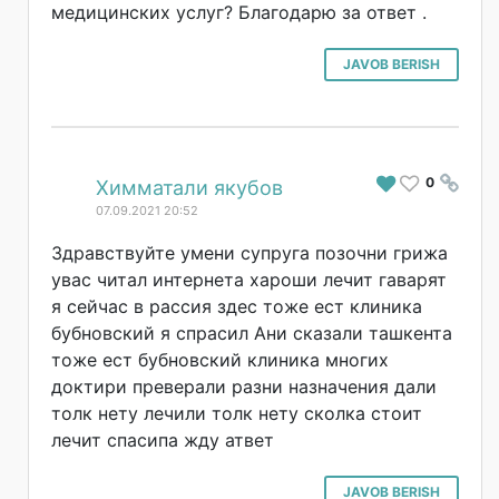
медицинских услуг? Благодарю за ответ .
JAVOB BERISH
0
#
Химматали якубов
07.09.2021 20:52
Здравствуйте умени супруга позочни грижа
увас читал интернета хароши лечит гаварят
я сейчас в рассия здес тоже ест клиника
бубновский я спрасил Ани сказали ташкента
тоже ест бубновский клиника многих
доктири преверали разни назначения дали
толк нету лечили толк нету сколка стоит
лечит спасипа жду атвет
JAVOB BERISH