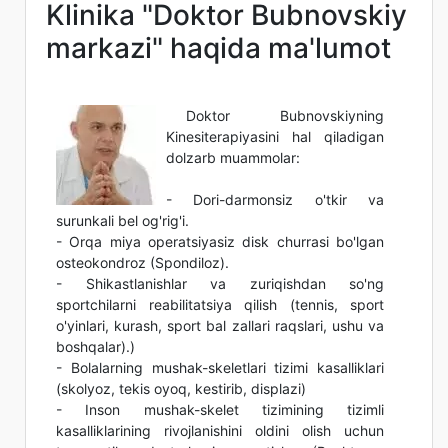
Klinika "Doktor Bubnovskiy
markazi" haqida ma'lumot
Doktor Bubnovskiyning
Kinesiterapiyasini hal qiladigan
dolzarb muammolar:
- Dori-darmonsiz o'tkir va
surunkali bel og'rig'i.
- Orqa miya operatsiyasiz disk churrasi bo'lgan
osteokondroz (Spondiloz).
- Shikastlanishlar va zuriqishdan so'ng
sportchilarni reabilitatsiya qilish (tennis, sport
o'yinlari, kurash, sport bal zallari raqslari, ushu va
boshqalar).)
- Bolalarning mushak-skeletlari tizimi kasalliklari
(skolyoz, tekis oyoq, kestirib, displazi)
- Inson mushak-skelet tizimining tizimli
kasalliklarining rivojlanishini oldini olish uchun