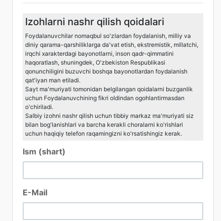
Izohlarni nashr qilish qoidalari
Foydalanuvchilar nomaqbul so'zlardan foydalanish, milliy va
diniy qarama-qarshiliklarga da'vat etish, ekstremistik, millatchi,
irqchi xarakterdagi bayonotlarni, inson qadr-qimmatini
haqoratlash, shuningdek, O'zbekiston Respublikasi
qonunchiligini buzuvchi boshqa bayonotlardan foydalanish
qat'iyan man etiladi.
Sayt ma'muriyati tomonidan belgilangan qoidalarni buzganlik
uchun Foydalanuvchining fikri oldindan ogohlantirmasdan
o'chiriladi.
Salbiy izohni nashr qilish uchun tibbiy markaz ma'muriyati siz
bilan bog'lanishlari va barcha kerakli choralarni ko'rishlari
uchun haqiqiy telefon raqamingizni ko'rsatishingiz kerak.
Ism (shart)
E-Mail