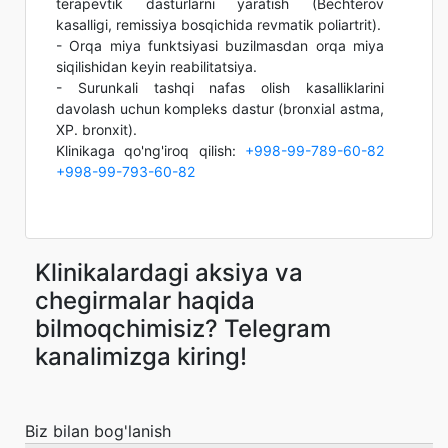
terapevtik dasturlarni yaratish (Bechterov
kasalligi, remissiya bosqichida revmatik poliartrit).
- Orqa miya funktsiyasi buzilmasdan orqa miya
siqilishidan keyin reabilitatsiya.
- Surunkali tashqi nafas olish kasalliklarini
davolash uchun kompleks dastur (bronxial astma,
XP. bronxit).
Klinikaga qo'ng'iroq qilish:
+998-99-789-60-82
+998-99-793-60-82
Klinikalardagi aksiya va
chegirmalar haqida
bilmoqchimisiz? Telegram
kanalimizga kiring!
Biz bilan bog'lanish