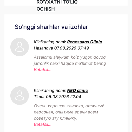
RO'YXATNI TO'LIQ
OCHISH
So'nggi sharhlar va izohlar
Klinikaning nomi:
Renessans Clinic
Hasanova
07.08.2026 07:49
Assalomu alaykum koʻz yuqori qovoq
jarrohlik narxi haqida maʼlumot bering
Batafsil...
Klinikaning nomi:
NEO clinic
Timur
06.08.2026 22:04
Очень хорошая клиника, отличный
персонал, опытные врачи всем
советую эту клинику.
Batafsil...