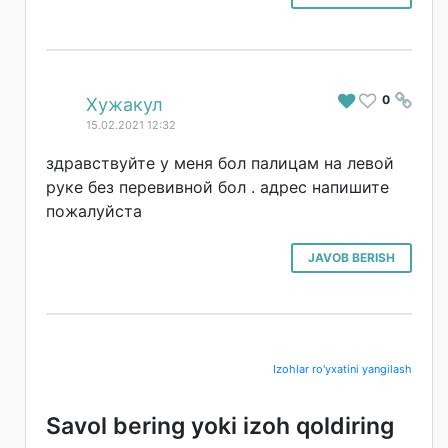
0
#
Хужакул
15.02.2021 12:32
здравствуйте у меня бол палицам на левой
руке без перевивной бол . адрес напишите
пожалуйста
JAVOB BERISH
Izohlar ro'yxatini yangilash
Savol bering yoki izoh qoldiring