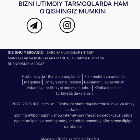
BIZNI IJTIMOIY TARMOQLARDA HAM
O'QISHINGIZ MUMKIN:
SIZ SHU YERDASIZ:
BARCHA KLINIKALAR
TIBBIY
MARKAZLAR VA KLINIKALAR
MANUAL TERAPIYA
DOKTOR
BUBNOVSKIY MARKAZI
Portal xaqida
Biz bilan bog'lanish
Fikr-mulohaza qoldirish
Maqolalar
Onlayn konsultatsiya
Reklamani joylashtirish
Vakansiyalar tibbiyot xodimlari uchun
Klinika qo'shish
Turkiyada davolanish
2017-2026 © Clinics.uz - Toshkent shahridagi barcha klinika va tibbiy
markazlar
Sizning e'tiboringizni ushbu Internet-sayt faqat axborot xususiyatiga
ega ekanligini va hech qanday sharoitda ommaviy oferta emasligiga
qaratamiz.
Bemorlikda o'zinggizcha