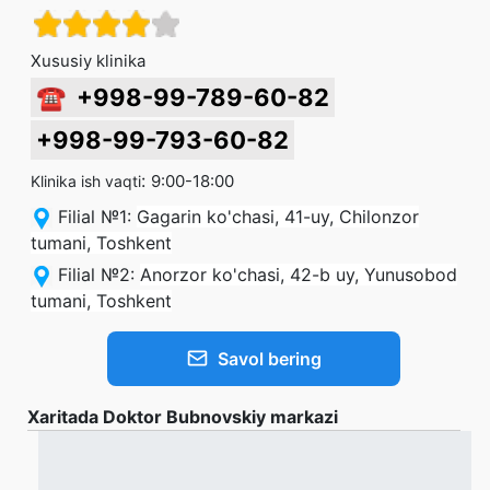
Xususiy klinika
☎
+998-99-789-60-82
+998-99-793-60-82
:
9:00-18:00
Klinika ish vaqti
Filial №1
:
Gagarin ko'chasi, 41-uy, Chilonzor
tumani, Toshkent
Filial №2
:
Anorzor ko'chasi, 42-b uy, Yunusobod
tumani, Toshkent
Savol bering
Xaritada Doktor Bubnovskiy markazi