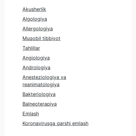
Akusherlik
Algologiya
Allergologiya
Muqobil tibbiyot
Tahlillar
Angiologiya
Andrologiya
Anesteziologiya va
reanimatologiya
Bakteriologiya
Balneoterapiya
Emlash
Koronavirusga qarshi emlash