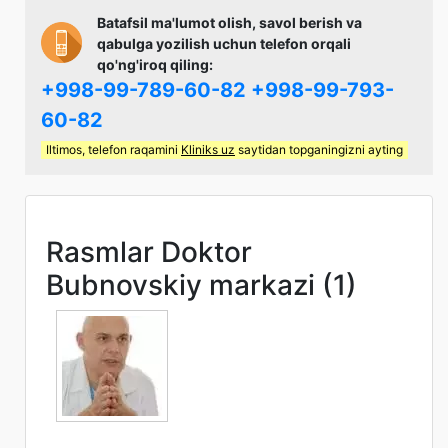
Batafsil ma'lumot olish, savol berish va
qabulga yozilish uchun telefon orqali
qo'ng'iroq qiling:
+998-99-789-60-82
+998-99-793-
60-82
Iltimos, telefon raqamini
Kliniks uz
saytidan topganingizni ayting
Rasmlar Doktor
Bubnovskiy markazi (1)