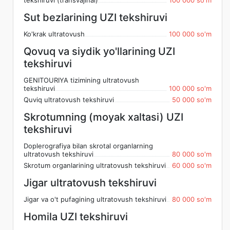
tekshiruvi (transvajinal)
100 000 so'm
Sut bezlarining UZI tekshiruvi
Ko'krak ultratovush
100 000 so'm
Qovuq va siydik yo'llarining UZI
tekshiruvi
GENITOURIYA tizimining ultratovush
tekshiruvi
100 000 so'm
Quviq ultratovush tekshiruvi
50 000 so'm
Skrotumning (moyak xaltasi) UZI
tekshiruvi
Doplerografiya bilan skrotal organlarning
ultratovush tekshiruvi
80 000 so'm
Skrotum organlarining ultratovush tekshiruvi
60 000 so'm
Jigar ultratovush tekshiruvi
Jigar va o't pufagining ultratovush tekshiruvi
80 000 so'm
Homila UZI tekshiruvi