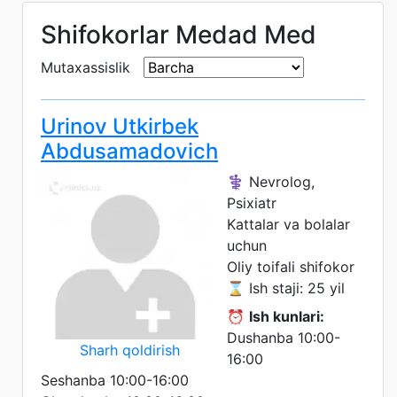
Shifokorlar Medad Med
Mutaxassislik
Urinov Utkirbek
Abdusamadovich
⚕️ Nevrolog,
Psixiatr
Kattalar va bolalar
uchun
Oliy toifali shifokor
⌛ Ish staji: 25 yil
⏰
Ish kunlari:
Dushanba 10:00-
Sharh qoldirish
16:00
Seshanba 10:00-16:00