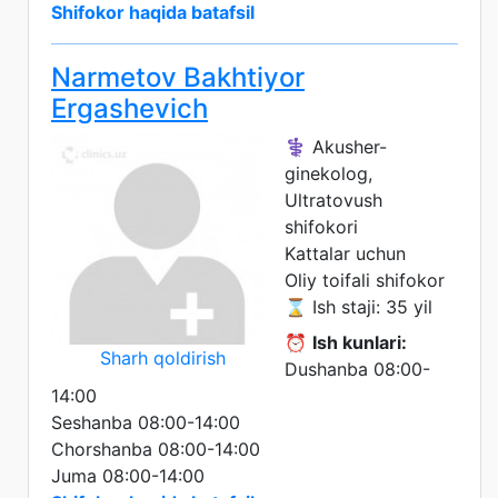
Shifokor haqida batafsil
Narmetov Bakhtiyor
Ergashevich
⚕️ Akusher-
ginekolog,
Ultratovush
shifokori
Kattalar uchun
Oliy toifali shifokor
⌛ Ish staji: 35 yil
⏰
Ish kunlari:
Sharh qoldirish
Dushanba 08:00-
14:00
Seshanba 08:00-14:00
Chorshanba 08:00-14:00
Juma 08:00-14:00