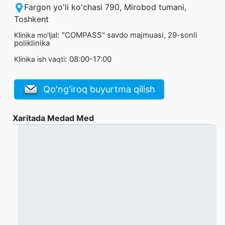
Fargon yo'li ko'chasi 790, Mirobod tumani,
Toshkent
:
"COMPASS" savdo majmuasi, 29-sonli
Klinika mo'ljal
poliklinika
:
08:00-17:00
Klinika ish vaqti
Qo'ng'iroq buyurtma qilish
Xaritada Medad Med