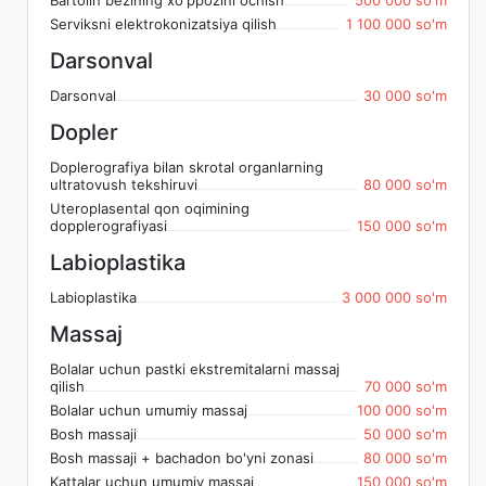
Bartolin bezining xo'ppozini ochish
500 000 so'm
Serviksni elektrokonizatsiya qilish
1 100 000 so'm
Darsonval
Darsonval
30 000 so'm
Dopler
Doplerografiya bilan skrotal organlarning
ultratovush tekshiruvi
80 000 so'm
Uteroplasental qon oqimining
dopplerografiyasi
150 000 so'm
Labioplastika
Labioplastika
3 000 000 so'm
Massaj
Bolalar uchun pastki ekstremitalarni massaj
qilish
70 000 so'm
Bolalar uchun umumiy massaj
100 000 so'm
Bosh massaji
50 000 so'm
Bosh massaji + bachadon bo'yni zonasi
80 000 so'm
Kattalar uchun umumiy massaj
150 000 so'm