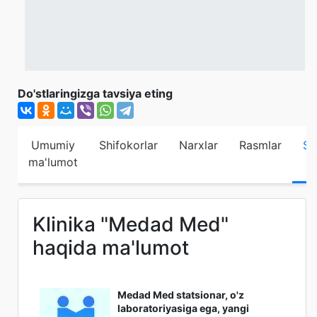
Do'stlaringizga tavsiya eting
Umumiy
Shifokorlar
Narxlar
Rasmlar
Sh
ma'lumot
Klinika "Medad Med"
haqida ma'lumot
Medad Med statsionar, o'z
laboratoriyasiga ega, yangi