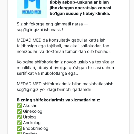
tibbiy asbob-uskunalar bilan
jihozlangan operatsiya xonasi
bo'lgan xususiy tibbiy klinika.
Siz shifokorga eng qimmatli narsa —
sog'lig'ingizni ishonasiz!
MEDAD MED da konsultativ qabullar katta ish
tajribasiga ega tajribali, malakali shifokorlar, fan
nomzodlari va doktorlari tomonidan olib boriladi.
Ko'pgina shifokorlarimiz noyob uslub va texnikalar
mualliflari, tibbiyot rivojiga qo'shgan hissasi uchun
sertifikat va mukofotlarga ega..
MEDAD MED shifokorlarimiz bilan maslahatlashish
sog'ligingiz yo'lidagi birinchi qadamdir
Bizning shifokorlarimiz va xizmatlarimiz:
✅ Akusher
✅ Ginekolog
✅ Urolog
✅ Androlog
✅ Endokrinolog
✅ Pediatr