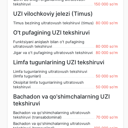
tekshiruvi
150 000 so'm
UZI vilochkoviy jelezi (Timus)
Timus bezining ultratovush tekshiruvi (timus)
80 000 so'm
O't pufagining UZI tekshiruvi
Funktsiyani aniqlash bilan o't pufagining
ultratovush tekshiruvi
80 000 so'm
Jigar va o't pufagining ultratovush tekshiruvi
80 000 so'm
Limfa tugunlarining UZI tekshiruvi
Limfa tugunlarining ultratovush tekshiruvi
(limfa tugunlari)
50 000 so'm
Oksipital limfa tugunlarining ultratovush
tekshiruvi
50 000 so'm
Bachadon va qo'shimchalarning UZI
tekshiruvi
Bachadon va qo'shimchalarning ultratovush
tekshiruvi (transabdominal)
70 000 so'm
Bachadon va qo'shimchalarning ultratovush