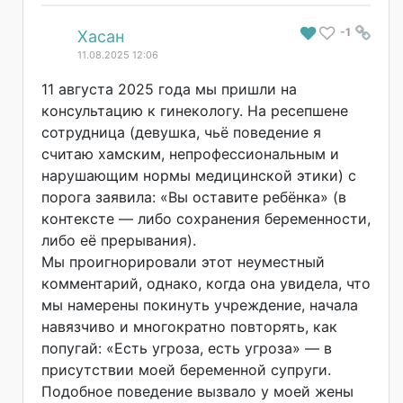
-1
#
Хасан
11.08.2025 12:06
11 августа 2025 года мы пришли на
консультацию к гинекологу. На ресепшене
сотрудница (девушка, чьё поведение я
считаю хамским, непрофессиональным и
нарушающим нормы медицинской этики) с
порога заявила: «Вы оставите ребёнка» (в
контексте — либо сохранения беременности,
либо её прерывания).
Мы проигнорировали этот неуместный
комментарий, однако, когда она увидела, что
мы намерены покинуть учреждение, начала
навязчиво и многократно повторять, как
попугай: «Есть угроза, есть угроза» — в
присутствии моей беременной супруги.
Подобное поведение вызвало у моей жены