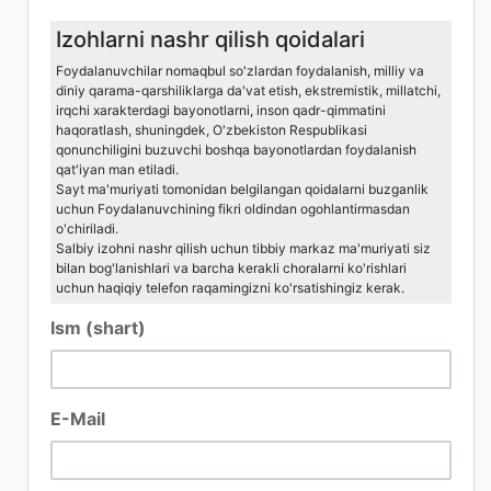
Izohlarni nashr qilish qoidalari
Foydalanuvchilar nomaqbul so'zlardan foydalanish, milliy va
diniy qarama-qarshiliklarga da'vat etish, ekstremistik, millatchi,
irqchi xarakterdagi bayonotlarni, inson qadr-qimmatini
haqoratlash, shuningdek, O'zbekiston Respublikasi
qonunchiligini buzuvchi boshqa bayonotlardan foydalanish
qat'iyan man etiladi.
Sayt ma'muriyati tomonidan belgilangan qoidalarni buzganlik
uchun Foydalanuvchining fikri oldindan ogohlantirmasdan
o'chiriladi.
Salbiy izohni nashr qilish uchun tibbiy markaz ma'muriyati siz
bilan bog'lanishlari va barcha kerakli choralarni ko'rishlari
uchun haqiqiy telefon raqamingizni ko'rsatishingiz kerak.
Ism (shart)
E-Mail