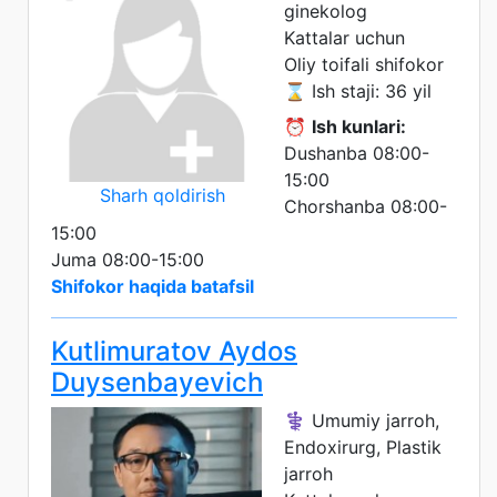
ginekolog
Kattalar uchun
Oliy toifali shifokor
⌛ Ish staji: 36 yil
⏰
Ish kunlari:
Dushanba 08:00-
15:00
Sharh qoldirish
Chorshanba 08:00-
15:00
Juma 08:00-15:00
Shifokor haqida batafsil
Kutlimuratov Aydos
Duysenbayevich
⚕️ Umumiy jarroh,
Endoxirurg, Plastik
jarroh