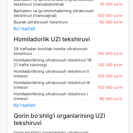
tekshiruvi (transabdominal)
70 000 so'm
Bachadon va qo'shimchalarning ultratovush
tekshiruvi (transvajinal)
100 000 so'm
Buyrak ultratovush tekshiruvi
80 000 so'm
Ko'rsatish
Homiladorlik UZI tekshiruvi
28-haftadan boshlab homila ultratovush
tekshiruvi
150 000 so'm
Homiladorlikning ultratovush tekshiruvi 18-
21 hafta (skrining)
130 000 so'm
Homiladorlikning ultratovush tekshiruvi II
trimestr
100 000 so'm
Homiladorlikning ultratovush tekshiruvi III
trimestr
100 000 so'm
Homiladorlikning ultratovush tekshiruvi i
trimestr
80 000 so'm
Ko'rsatish
Qorin bo'shlig'i organlarining UZI
tekshiruvi
Qorin bo'shlig'i organlarining ultratovush