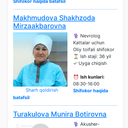
Shifokor haqida batafsil
Makhmudova Shakhzoda
Mirzaakbarovna
⚕️ Nevrolog
Kattalar uchun
Oliy toifali shifokor
⌛ Ish staji: 36 yil
✓ Uyga chiqish
⏰
Ish kunlari:
08:30-16:00
Sharh qoldirish
Shifokor haqida
batafsil
Turakulova Munira Botirovna
⚕️ Akusher-