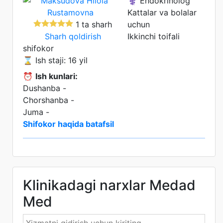
⚕️ Endokrinolog
Kattalar va bolalar
1 ta sharh
uchun
Sharh qoldirish
Ikkinchi toifali
shifokor
⌛ Ish staji: 16 yil
⏰
Ish kunlari:
Dushanba -
Chorshanba -
Juma -
Shifokor haqida batafsil
Klinikadagi narxlar Medad
Med