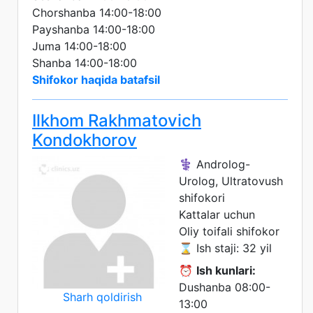
Chorshanba 14:00-18:00
Payshanba 14:00-18:00
Juma 14:00-18:00
Shanba 14:00-18:00
Shifokor haqida batafsil
Ilkhom Rakhmatovich
Kondokhorov
⚕️ Androlog-
Urolog, Ultratovush
shifokori
Kattalar uchun
Oliy toifali shifokor
⌛ Ish staji: 32 yil
⏰
Ish kunlari:
Dushanba 08:00-
Sharh qoldirish
13:00