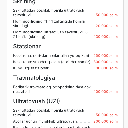
Skrining
28-haftadan boshlab homila ultratovush
tekshiruvi
150 000 so'm
Homiladorlikning 11-14 xaftaligida homila
skriningi
120 000 so'm
Homiladorlikning ultratovush tekshiruvi 18-
21 hafta (skrining)
130 000 so'm
Statsionar
Kasalxona: dori-darmonlar bilan yotoq kuni
250 000 so'm
Kasalxona; standart palata (dori-darmonsiz)
300 000 so'm
Kunduzgi statsionar
100 000 so'm
Travmatologiya
Pediatrik travmatolog-ortopedning dastlabki
maslahati
100 000 so'm
Ultratovush (UZI)
28-haftadan boshlab homila ultratovush
tekshiruvi
150 000 so'm
Ayollar uchun murakkab ultratovush
200 000 so'm
Bachadon va qo'shimchalarning ultratovush