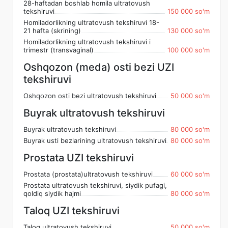
28-haftadan boshlab homila ultratovush
tekshiruvi
150 000 so'm
Homiladorlikning ultratovush tekshiruvi 18-
21 hafta (skrining)
130 000 so'm
Homiladorlikning ultratovush tekshiruvi i
trimestr (transvaginal)
100 000 so'm
Oshqozon (meda) osti bezi UZI
tekshiruvi
Oshqozon osti bezi ultratovush tekshiruvi
50 000 so'm
Buyrak ultratovush tekshiruvi
Buyrak ultratovush tekshiruvi
80 000 so'm
Buyrak usti bezlarining ultratovush tekshiruvi
80 000 so'm
Prostata UZI tekshiruvi
Prostata (prostata)ultratovush tekshiruvi
60 000 so'm
Prostata ultratovush tekshiruvi, siydik pufagi,
qoldiq siydik hajmi
80 000 so'm
Taloq UZI tekshiruvi
Taloq ultratovush tekshiruvi
50 000 so'm