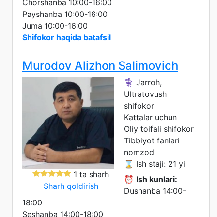
Chorshanba 10:00-16:00
Payshanba 10:00-16:00
Juma 10:00-16:00
Shifokor haqida batafsil
Murodov Alizhon Salimovich
⚕️ Jarroh,
Ultratovush
shifokori
Kattalar uchun
Oliy toifali shifokor
Tibbiyot fanlari
nomzodi
⌛ Ish staji: 21 yil
1 ta sharh
⏰
Ish kunlari:
Sharh qoldirish
Dushanba 14:00-
18:00
Seshanba 14:00-18:00