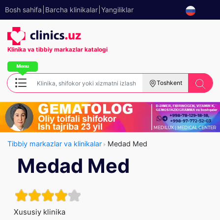
Bosh sahifa
Barcha klinikalar
Yangiliklar
Klinika va tibbiy
markazlar katalogi
Toshkent
Tibbiy markazlar va klinikalar
Medad Med
Medad Med
Xususiy klinika