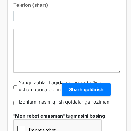
Telefon (shart)
Yangi izohlar haqida xabardor bo'lish
Sharh qoldirish
uchun obuna bo'ling
Izohlarni nashr qilish qoidalariga roziman
"Men robot emasman" tugmasini bosing