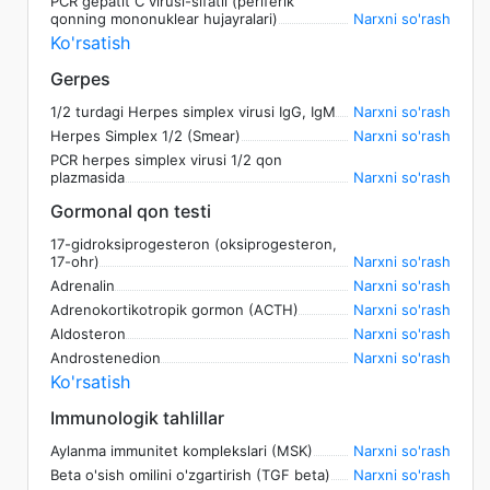
PCR gepatit C virusi-sifatli (periferik
qonning mononuklear hujayralari)
Narxni so'rash
Ko'rsatish
Gerpes
1/2 turdagi Herpes simplex virusi IgG, IgM
Narxni so'rash
Herpes Simplex 1/2 (Smear)
Narxni so'rash
PCR herpes simplex virusi 1/2 qon
plazmasida
Narxni so'rash
Gormonal qon testi
17-gidroksiprogesteron (oksiprogesteron,
17-ohr)
Narxni so'rash
Adrenalin
Narxni so'rash
Adrenokortikotropik gormon (ACTH)
Narxni so'rash
Aldosteron
Narxni so'rash
Androstenedion
Narxni so'rash
Ko'rsatish
Immunologik tahlillar
Aylanma immunitet komplekslari (MSK)
Narxni so'rash
Beta o'sish omilini o'zgartirish (TGF beta)
Narxni so'rash