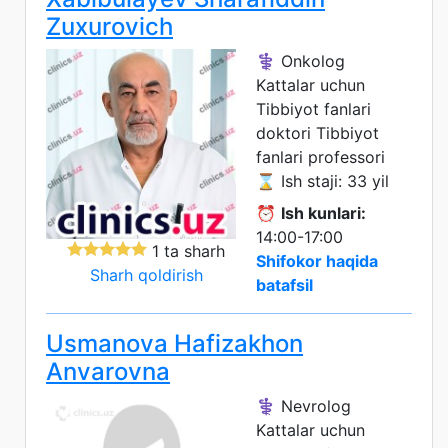
Zuxurovich
⚕️ Onkolog
Kattalar uchun
Tibbiyot fanlari
doktori
Tibbiyot
fanlari professori
⌛ Ish staji: 33 yil
⏰
Ish kunlari:
14:00-17:00
1 ta sharh
Shifokor haqida
Sharh qoldirish
batafsil
Usmanova Hafizakhon
Anvarovna
⚕️ Nevrolog
Kattalar uchun