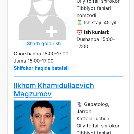
Oliy toifali shifokor
Tibbiyot fanlari
nomzodi
⌛ Ish staji: 45 yil
⏰
Ish kunlari:
Dushanba 15:00-
Sharh qoldirish
17:00
Chorshanba 15:00-17:00
Juma 15:00-17:00
Shifokor haqida batafsil
Ilkhom Khamidullaevich
Magzumov
⚕️ Gepatolog,
Jarroh
Kattalar uchun
Oliy toifali shifokor
Tibbiyot fanlari