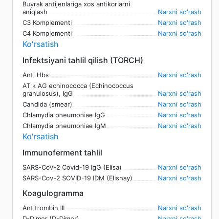
Buyrak antijenlariga xos antikorlarni
aniqlash
Narxni so'rash
C3 Komplementi
Narxni so'rash
C4 Komplementi
Narxni so'rash
Ko'rsatish
Infektsiyani tahlil qilish (TORCH)
Anti Hbs
Narxni so'rash
AT k AG echinococca (Echinococcus
granulosus), IgG
Narxni so'rash
Candida (smear)
Narxni so'rash
Chlamydia pneumoniae IgG
Narxni so'rash
Chlamydia pneumoniae IgM
Narxni so'rash
Ko'rsatish
Immunoferment tahlil
SARS-CoV-2 Covid-19 IgG (Elisa)
Narxni so'rash
SARS-Cov-2 SOVID-19 IDM (Elishay)
Narxni so'rash
Koagulogramma
Antitrombin III
Narxni so'rash
D-Dimer (D-Dimer)
Narxni so'rash