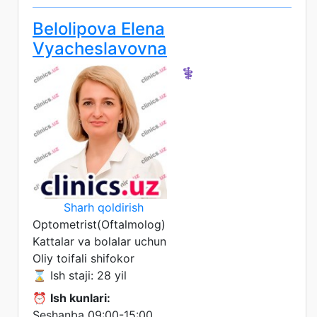
Belolipova Elena
Vyacheslavovna
⚕️
Sharh qoldirish
Optometrist(Oftalmolog)
Kattalar va bolalar uchun
Oliy toifali shifokor
⌛ Ish staji: 28 yil
⏰
Ish kunlari:
Seshanba 09:00-15:00