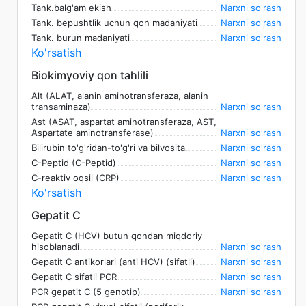
Tank.balg'am ekish
Narxni so'rash
Tank. bepushtlik uchun qon madaniyati
Narxni so'rash
Tank. burun madaniyati
Narxni so'rash
Ko'rsatish
Biokimyoviy qon tahlili
Alt (ALAT, alanin aminotransferaza, alanin
transaminaza)
Narxni so'rash
Ast (ASAT, aspartat aminotransferaza, AST,
Aspartate aminotransferase)
Narxni so'rash
Bilirubin to'g'ridan-to'g'ri va bilvosita
Narxni so'rash
C-Peptid (C-Peptid)
Narxni so'rash
C-reaktiv oqsil (CRP)
Narxni so'rash
Ko'rsatish
Gepatit C
Gepatit C (HCV) butun qondan miqdoriy
hisoblanadi
Narxni so'rash
Gepatit C antikorlari (anti HCV) (sifatli)
Narxni so'rash
Gepatit C sifatli PCR
Narxni so'rash
PCR gepatit C (5 genotip)
Narxni so'rash