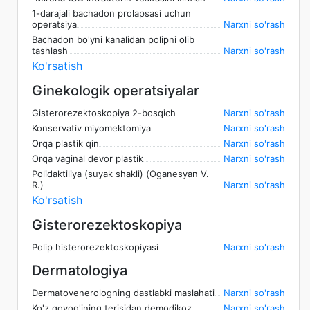
1-darajali bachadon prolapsasi uchun
operatsiya
Narxni so'rash
Bachadon bo'yni kanalidan polipni olib
tashlash
Narxni so'rash
Ko'rsatish
Ginekologik operatsiyalar
Gisterorezektoskopiya 2-bosqich
Narxni so'rash
Konservativ miyomektomiya
Narxni so'rash
Orqa plastik qin
Narxni so'rash
Orqa vaginal devor plastik
Narxni so'rash
Polidaktiliya (suyak shakli) (Oganesyan V.
R.)
Narxni so'rash
Ko'rsatish
Gisterorezektoskopiya
Polip histerorezektoskopiyasi
Narxni so'rash
Dermatologiya
Dermatovenerologning dastlabki maslahati
Narxni so'rash
Ko'z qovog'ining terisidan demodikoz
Narxni so'rash