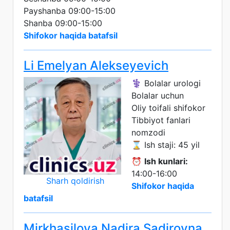
Payshanba 09:00-15:00
Shanba 09:00-15:00
Shifokor haqida batafsil
Li Emelyan Alekseyevich
⚕️ Bolalar urologi
Bolalar uchun
Oliy toifali shifokor
Tibbiyot fanlari
nomzodi
⌛ Ish staji: 45 yil
⏰
Ish kunlari:
14:00-16:00
Sharh qoldirish
Shifokor haqida
batafsil
Mirkhasilova Nadira Sadirovna