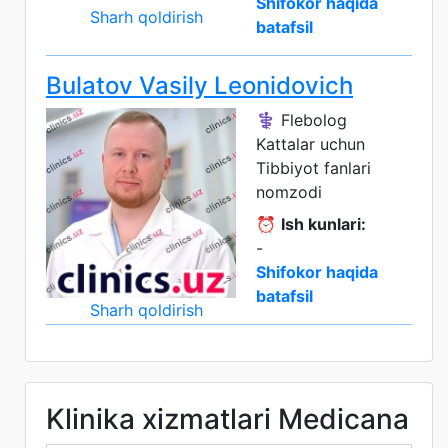
Shifokor haqida
Sharh qoldirish
batafsil
Bulatov Vasily Leonidovich
⚕️ Flebolog
Kattalar uchun
Tibbiyot fanlari
nomzodi
⏰
Ish kunlari:
-
Shifokor haqida
batafsil
Sharh qoldirish
Klinika xizmatlari Medicana