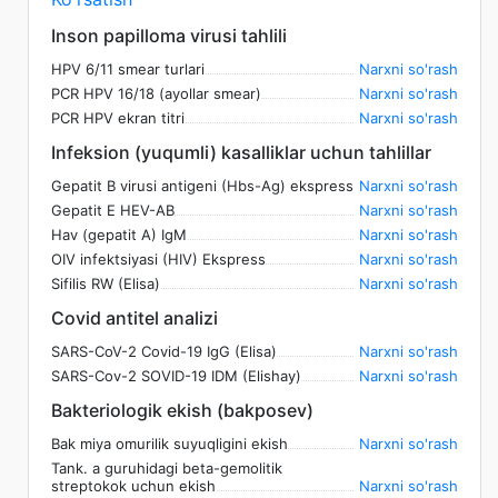
Inson papilloma virusi tahlili
HPV 6/11 smear turlari
Narxni so'rash
PCR HPV 16/18 (ayollar smear)
Narxni so'rash
PCR HPV ekran titri
Narxni so'rash
Infeksion (yuqumli) kasalliklar uchun tahlillar
Gepatit B virusi antigeni (Hbs-Ag) ekspress
Narxni so'rash
Gepatit E HEV-AB
Narxni so'rash
Hav (gepatit A) IgM
Narxni so'rash
OIV infektsiyasi (HIV) Ekspress
Narxni so'rash
Sifilis RW (Elisa)
Narxni so'rash
Covid antitel analizi
SARS-CoV-2 Covid-19 IgG (Elisa)
Narxni so'rash
SARS-Cov-2 SOVID-19 IDM (Elishay)
Narxni so'rash
Bakteriologik ekish (bakposev)
Bak miya omurilik suyuqligini ekish
Narxni so'rash
Tank. a guruhidagi beta-gemolitik
streptokok uchun ekish
Narxni so'rash