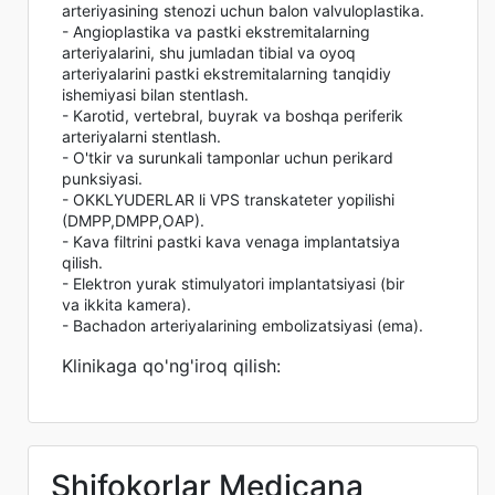
arteriyasining stenozi uchun balon valvuloplastika.
- Angioplastika va pastki ekstremitalarning
arteriyalarini, shu jumladan tibial va oyoq
arteriyalarini pastki ekstremitalarning tanqidiy
ishemiyasi bilan stentlash.
- Karotid, vertebral, buyrak va boshqa periferik
arteriyalarni stentlash.
- O'tkir va surunkali tamponlar uchun perikard
punksiyasi.
- OKKLYUDERLAR li VPS transkateter yopilishi
(DMPP,DMPP,OAP).
- Kava filtrini pastki kava venaga implantatsiya
qilish.
- Elektron yurak stimulyatori implantatsiyasi (bir
va ikkita kamera).
- Bachadon arteriyalarining embolizatsiyasi (ema).
Klinikaga qo'ng'iroq qilish:
Shifokorlar Medicana