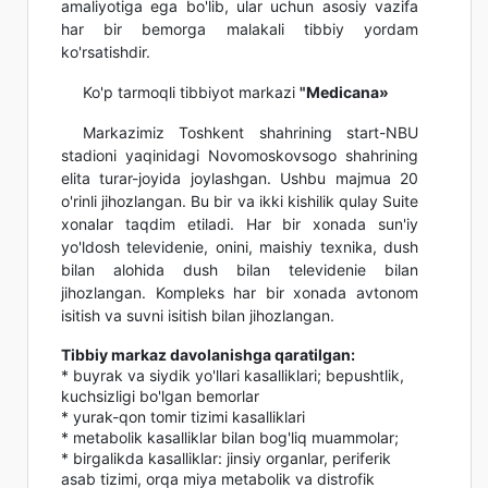
amaliyotiga ega bo'lib, ular uchun asosiy vazifa
har bir bemorga malakali tibbiy yordam
ko'rsatishdir.
Ko'p tarmoqli tibbiyot markazi
"Medicana»
Markazimiz Toshkent shahrining start-NBU
stadioni yaqinidagi Novomoskovsogo shahrining
elita turar-joyida joylashgan. Ushbu majmua 20
o'rinli jihozlangan. Bu bir va ikki kishilik qulay Suite
xonalar taqdim etiladi. Har bir xonada sun'iy
yo'ldosh televidenie, onini, maishiy texnika, dush
bilan alohida dush bilan televidenie bilan
jihozlangan. Kompleks har bir xonada avtonom
isitish va suvni isitish bilan jihozlangan.
Tibbiy markaz davolanishga qaratilgan:
* buyrak va siydik yo'llari kasalliklari; bepushtlik,
kuchsizligi bo'lgan bemorlar
* yurak-qon tomir tizimi kasalliklari
* metabolik kasalliklar bilan bog'liq muammolar;
* birgalikda kasalliklar: jinsiy organlar, periferik
asab tizimi, orqa miya metabolik va distrofik