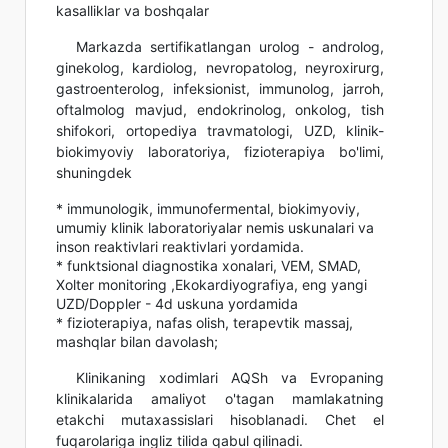
kasalliklar va boshqalar
Markazda sertifikatlangan urolog - androlog,
ginekolog, kardiolog, nevropatolog, neyroxirurg,
gastroenterolog, infeksionist, immunolog, jarroh,
oftalmolog mavjud, endokrinolog, onkolog, tish
shifokori, ortopediya travmatologi, UZD, klinik-
biokimyoviy laboratoriya, fizioterapiya bo'limi,
shuningdek
* immunologik, immunofermental, biokimyoviy,
umumiy klinik laboratoriyalar nemis uskunalari va
inson reaktivlari reaktivlari yordamida.
* funktsional diagnostika xonalari, VEM, SMAD,
Xolter monitoring ,Ekokardiyografiya, eng yangi
UZD/Doppler - 4d uskuna yordamida
* fizioterapiya, nafas olish, terapevtik massaj,
mashqlar bilan davolash;
Klinikaning xodimlari AQSh va Evropaning
klinikalarida amaliyot o'tagan mamlakatning
etakchi mutaxassislari hisoblanadi. Chet el
fuqarolariga ingliz tilida qabul qilinadi.