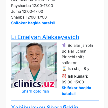
Payshanba 12:00-17:00
Juma 12:00-17:00
Shanba 12:00-17:00
Shifokor haqida batafsil
Li Emelyan Alekseyevich
⚕️ Bolalar jarrohi
Bolalar uchun
Birinchi toifali
shifokor
⌛ Ish staji: 8 yil
⏰
Ish kunlari:
09:00-15:00
Shifokor haqida
Sharh qoldirish
batafsil
Xabibulayev Sharafiddin