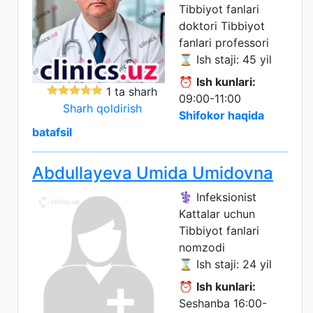
Tibbiyot fanlari
doktori
Tibbiyot
fanlari professori
⌛ Ish staji: 45 yil
⏰
Ish kunlari:
1 ta sharh
09:00-11:00
Sharh qoldirish
Shifokor haqida
batafsil
Abdullayeva Umida Umidovna
⚕️ Infeksionist
Kattalar uchun
Tibbiyot fanlari
nomzodi
⌛ Ish staji: 24 yil
⏰
Ish kunlari:
Seshanba 16:00-