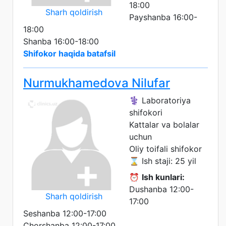
18:00
Sharh qoldirish
Payshanba 16:00-
18:00
Shanba 16:00-18:00
Shifokor haqida batafsil
Nurmukhamedova Nilufar
⚕️ Laboratoriya
shifokori
Kattalar va bolalar
uchun
Oliy toifali shifokor
⌛ Ish staji: 25 yil
⏰
Ish kunlari:
Dushanba 12:00-
Sharh qoldirish
17:00
Seshanba 12:00-17:00
Chorshanba 12:00-17:00