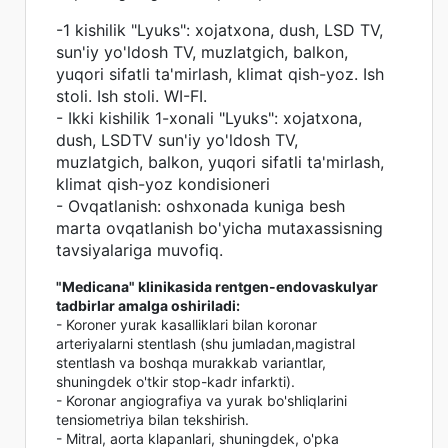
-1 kishilik "Lyuks": xojatxona, dush, LSD TV,
sun'iy yo'ldosh TV, muzlatgich, balkon,
yuqori sifatli ta'mirlash, klimat qish-yoz. Ish
stoli. Ish stoli. WI-FI.
- Ikki kishilik 1-xonali "Lyuks": xojatxona,
dush, LSDTV sun'iy yo'ldosh TV,
muzlatgich, balkon, yuqori sifatli ta'mirlash,
klimat qish-yoz kondisioneri
- Ovqatlanish: oshxonada kuniga besh
marta ovqatlanish bo'yicha mutaxassisning
tavsiyalariga muvofiq.
"Medicana" klinikasida rentgen-endovaskulyar
tadbirlar amalga oshiriladi:
- Koroner yurak kasalliklari bilan koronar
arteriyalarni stentlash (shu jumladan,magistral
stentlash va boshqa murakkab variantlar,
shuningdek o'tkir stop-kadr infarkti).
- Koronar angiografiya va yurak bo'shliqlarini
tensiometriya bilan tekshirish.
- Mitral, aorta klapanlari, shuningdek, o'pka