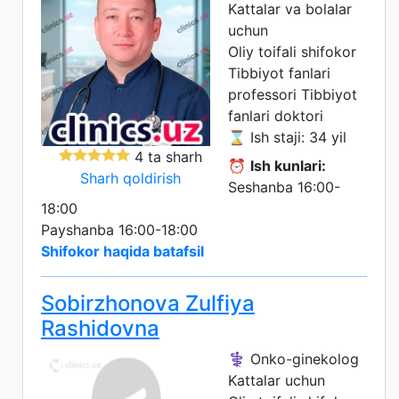
Kattalar va bolalar
uchun
Oliy toifali shifokor
Tibbiyot fanlari
professori
Tibbiyot
fanlari doktori
⌛ Ish staji: 34 yil
4 ta sharh
⏰
Ish kunlari:
Sharh qoldirish
Seshanba 16:00-
18:00
Payshanba 16:00-18:00
Shifokor haqida batafsil
Sobirzhonova Zulfiya
Rashidovna
⚕️ Onko-ginekolog
Kattalar uchun