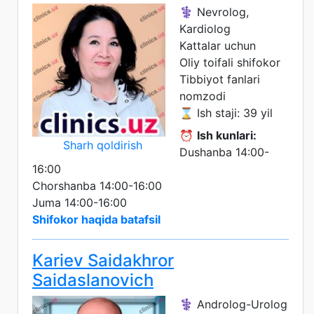
⚕️ Nevrolog,
Kardiolog
Kattalar uchun
Oliy toifali shifokor
Tibbiyot fanlari
nomzodi
⌛ Ish staji: 39 yil
⏰
Ish kunlari:
Sharh qoldirish
Dushanba 14:00-
16:00
Chorshanba 14:00-16:00
Juma 14:00-16:00
Shifokor haqida batafsil
Kariev Saidakhror
Saidaslanovich
⚕️ Androlog-Urolog