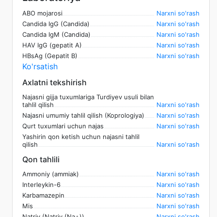
ABO mojarosi
Narxni so'rash
Candida IgG (Candida)
Narxni so'rash
Candida IgM (Candida)
Narxni so'rash
HAV IgG (gepatit A)
Narxni so'rash
HBsAg (Gepatit B)
Narxni so'rash
Ko'rsatish
Axlatni tekshirish
Najasni gijja tuxumlariga Turdiyev usuli bilan
tahlil qilish
Narxni so'rash
Najasni umumiy tahlil qilish (Koprologiya)
Narxni so'rash
Qurt tuxumlari uchun najas
Narxni so'rash
Yashirin qon ketish uchun najasni tahlil
qilish
Narxni so'rash
Qon tahlili
Ammoniy (ammiak)
Narxni so'rash
Interleykin-6
Narxni so'rash
Karbamazepin
Narxni so'rash
Mis
Narxni so'rash
Natriy (Natriy (Na+))
Narxni so'rash