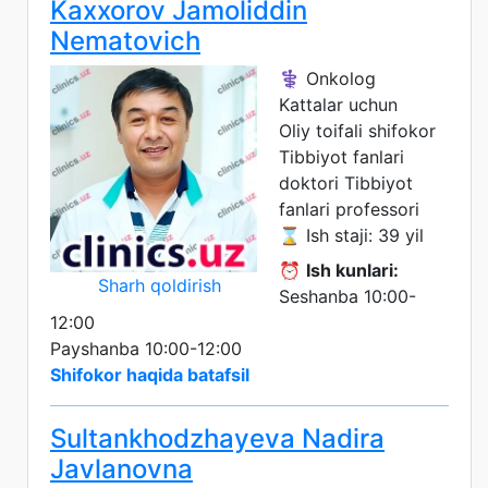
Kaxxorov Jamoliddin
Nematovich
⚕️ Onkolog
Kattalar uchun
Oliy toifali shifokor
Tibbiyot fanlari
doktori
Tibbiyot
fanlari professori
⌛ Ish staji: 39 yil
⏰
Ish kunlari:
Sharh qoldirish
Seshanba 10:00-
12:00
Payshanba 10:00-12:00
Shifokor haqida batafsil
Sultankhodzhayeva Nadira
Javlanovna