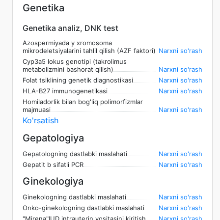
Genetika
Genetika analiz, DNK test
Azospermiyada y xromosoma
mikrodeletsiyalarini tahlil qilish (AZF faktori)
Narxni so'rash
Cyp3a5 lokus genotipi (takrolimus
metabolizmini bashorat qilish)
Narxni so'rash
Folat tsiklining genetik diagnostikasi
Narxni so'rash
HLA-B27 immunogenetikasi
Narxni so'rash
Homiladorlik bilan bog'liq polimorfizmlar
majmuasi
Narxni so'rash
Ko'rsatish
Gepatologiya
Gepatologning dastlabki maslahati
Narxni so'rash
Gepatit b sifatli PCR
Narxni so'rash
Ginekologiya
Ginekologning dastlabki maslahati
Narxni so'rash
Onko-ginekologning dastlabki maslahati
Narxni so'rash
"Mirena"IUD intrauterin vositasini kiritish
Narxni so'rash