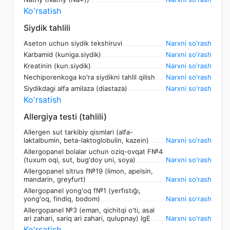
Ko'rsatish
Siydik tahlili
Aseton uchun siydik tekshiruvi
Narxni so'rash
Karbamid (kuniga.siydik)
Narxni so'rash
Kreatinin (kun.siydik)
Narxni so'rash
Nechiporenkoga ko'ra siydikni tahlil qilish
Narxni so'rash
Siydikdagi alfa amilaza (diastaza)
Narxni so'rash
Ko'rsatish
Allergiya testi (tahlili)
Allergen sut tarkibiy qismlari (alfa-
laktalbumin, beta-laktoglobulin, kazein)
Narxni so'rash
Allergopanel bolalar uchun oziq-ovqat F№4
(tuxum oqi, sut, bug'doy uni, soya)
Narxni so'rash
Allergopanel sitrus f№19 (limon, apelsin,
mandarin, greyfurt)
Narxni so'rash
Allergopanel yong'oq f№1 (yerfıstığı,
yong'oq, findiq, bodom)
Narxni so'rash
Allergopanel №3 (eman, qichitqi o'ti, asal
ari zahari, sariq ari zahari, qulupnay) IgE
Narxni so'rash
Ko'rsatish