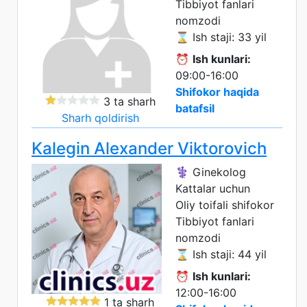
Tibbiyot fanlari
nomzodi
⌛ Ish staji: 33 yil
⏰
Ish kunlari:
09:00-16:00
Shifokor haqida
3 ta sharh
batafsil
Sharh qoldirish
Kalegin Alexander Viktorovich
⚕️ Ginekolog
Kattalar uchun
Oliy toifali shifokor
Tibbiyot fanlari
nomzodi
⌛ Ish staji: 44 yil
⏰
Ish kunlari:
12:00-16:00
1 ta sharh