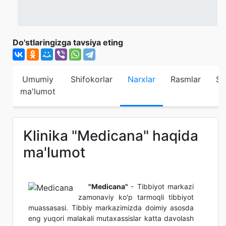
Do'stlaringizga tavsiya eting
Umumiy
Shifokorlar
Narxlar
Rasmlar
Sh
ma'lumot
Klinika "Medicana" haqida
ma'lumot
"Medicana"
- Tibbiyot markazi
zamonaviy ko'p tarmoqli tibbiyot
muassasasi. Tibbiy markazimizda doimiy asosda
eng yuqori malakali mutaxassislar katta davolash