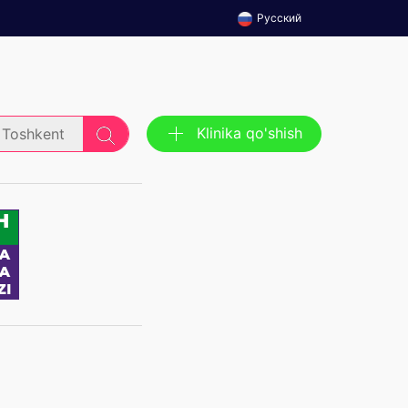
Русский
Klinika qo'shish
Toshkent