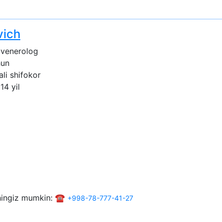
vich
venerolog
hun
ali shifokor
14 yil
shingiz mumkin: ☎️
+998-78-777-41-27