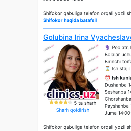
Shifokor qabuliga telefon orqali yozili
Shifokor haqida batafsil
Golubina Irina Vyachesla
⚕️ Pediatr,
Bolalar uch
Birinchi toif
⌛ Ish staji: 
⏰
Ish kunla
Dushanba 1
Seshanba 1
Chorshanba
5 ta sharh
Payshanba 
Sharh qoldirish
Juma 14:00
Shifokor qabuliga telefon orqali yozili