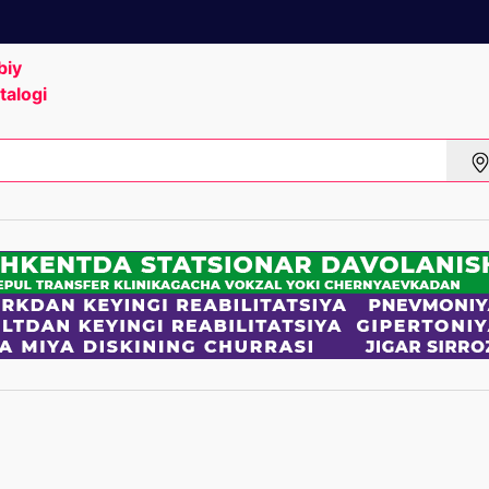
biy
talogi