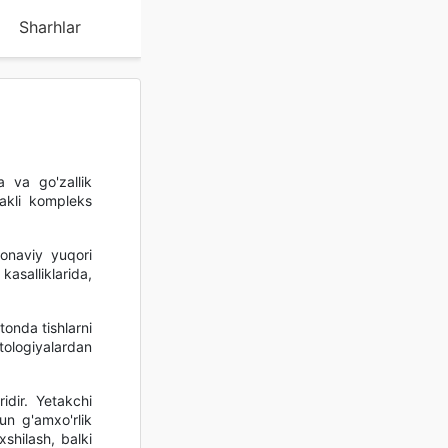
Sharhlar
a va go'zallik
rakli kompleks
onaviy yuqori
kasalliklarida,
tonda tishlarni
tologiyalardan
idir. Yetakchi
un g'amxo'rlik
xshilash, balki