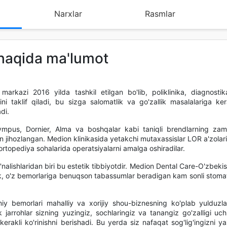
Narxlar
Rasmlar
 haqida ma'lumot
markazi 2016 yilda tashkil etilgan bo'lib, poliklinika, diagnostik
rini taklif qiladi, bu sizga salomatlik va go'zallik masalalariga ke
di.
ympus, Dornier, Alma va boshqalar kabi taniqli brendlarning zam
an jihozlangan. Medion klinikasida yetakchi mutaxassislar LOR a'zolari 
rtopediya sohalarida operatsiyalarni amalga oshiradilar.
nalishlaridan biri bu estetik tibbiyotdir. Medion Dental Care-O'zbekis
k, o'z bemorlariga benuqson tabassumlar beradigan kam sonli stoma
 bemorlari mahalliy va xorijiy shou-biznesning ko'plab yulduzlar
 jarrohlar sizning yuzingiz, sochlaringiz va tanangiz go'zalligi uch
erakli ko'rinishni berishadi. Bu yerda siz nafaqat sog'lig'ingizni ya