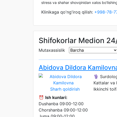
stress va shahar shovqinidan xalos bo'lishi
Klinikaga qo'ng'iroq qilish:
+998-78-7
Shifokorlar Medion 24
Mutaxassislik
Abidova Dildora Kamilovn
⚕️ Surdolog
Kattalar va
Sharh qoldirish
Ikkinchi toif
⏰
Ish kunlari:
Dushanba 09:00-12:00
Chorshanba 09:00-12:00
Juma 09:00-12:00