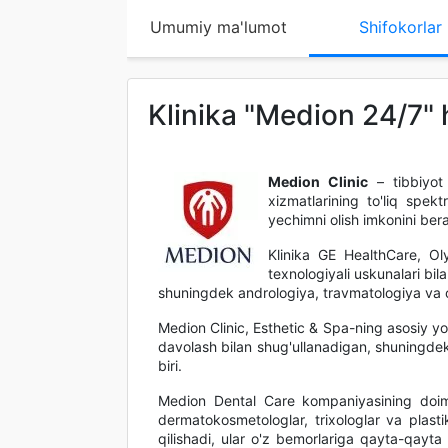
Umumiy ma'lumot
Shifokorlar
Klinika "Medion 24/7"
Medion Сlinic
– tibbiyot 
xizmatlarining to'liq spekt
yechimni olish imkonini bera
Klinika GE HealthCare, Ol
texnologiyali uskunalari bil
shuningdek andrologiya, travmatologiya va o
Medion Clinic, Esthetic & Spa-ning asosiy yo'
davolash bilan shug'ullanadigan, shuningde
biri.
Medion Dental Care kompaniyasining doimiy
dermatokosmetologlar, trixologlar va plastik
qilishadi, ular o'z bemorlariga qayta-qayta k