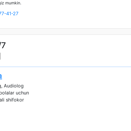
ngiz mumkin.
77-41-27
/7
a
, Audiolog
 bolalar uchun
ali shifokor