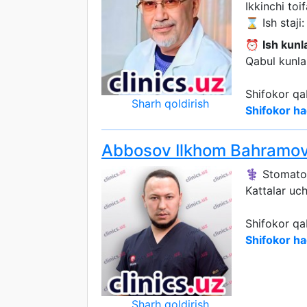
Ikkinchi toif
⌛ Ish staji:
⏰
Ish kunla
Qabul kunlar
Shifokor qa
Sharh qoldirish
Shifokor ha
Abbosov Ilkhom Bahramov
⚕️ Stomato
Kattalar uc
Shifokor qa
Shifokor ha
Sharh qoldirish