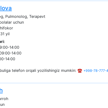
ilova
og, Pulmonolog, Terapevt
 bolalar uchun
shifokor
31 yil
ri:
9:00-14:00
09:00-14:00
00-14:00
buliga telefon orqali yozilishingiz mumkin: ☎️
+998-78-777-4
h
arroh
hun