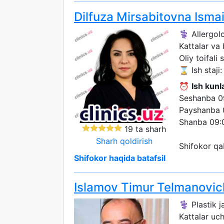
Dilfuza Mirsabitovna Isma
⚕️ Allergol
Kattalar va
Oliy toifali 
⌛ Ish staji: 
⏰
Ish kunla
Seshanba 0
Payshanba 
Shanba 09:
19 ta sharh
Sharh qoldirish
Shifokor qa
Shifokor haqida batafsil
Islamov Timur Telmanovic
⚕️ Plastik j
Kattalar uc