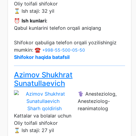
Oliy toifali shifokor
⌛ Ish staji: 32 yil
⏰
Ish kunlari:
Qabul kunlarini telefon orqali aniqlang
Shifokor qabuliga telefon orqali yozilishingiz
mumkin: ☎️
+998-55-500-05-50
Shifokor haqida batafsil
Azimov Shukhrat
Sunatullaevich
⚕️ Anesteziolog,
Anesteziolog-
Sharh qoldirish
reanimatolog
Kattalar va bolalar uchun
Oliy toifali shifokor
⌛ Ish staji: 27 yil