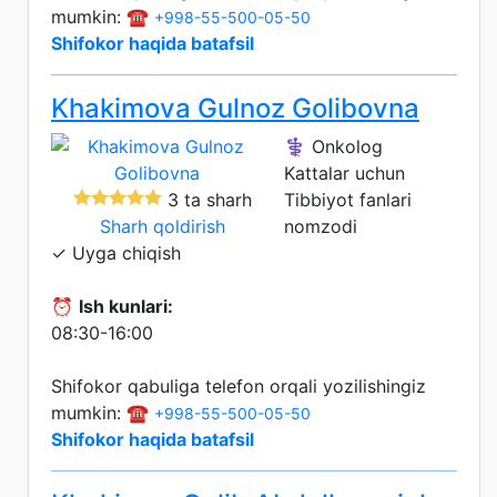
mumkin: ☎️
+998-55-500-05-50
Shifokor haqida batafsil
Khakimova Gulnoz Golibovna
⚕️ Onkolog
Kattalar uchun
3 ta sharh
Tibbiyot fanlari
Sharh qoldirish
nomzodi
✓ Uyga chiqish
⏰
Ish kunlari:
08:30-16:00
Shifokor qabuliga telefon orqali yozilishingiz
mumkin: ☎️
+998-55-500-05-50
Shifokor haqida batafsil