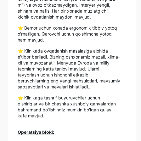
m²) va ovoz o'tkazmaydigan. Interyer yengil,
shinam va nafis. Har bir xonada muzlatgichli
kichik ovqatlanish maydoni mavjud.
⭐️ Bemor uchun xonada ergonomik tibbiy yotoq
o'rnatilgan. Qarovchi uchun qo'shimcha yotoq
ham mavjud.
⭐️ Klinikada ovqatlanish masalasiga alohida
e'tibor beriladi. Bizning oshxonamiz mazali, xilma-
xil va muvozanatli. Menyuda Evropa va milliy
taomlarning katta tanlovi mavjud. Ularni
tayyorlash uchun ishonchli etkazib
beruvchilarning eng yangi mahsulotlari, mavsumiy
sabzavotlari va mevalari ishlatiladi..
⭐️ Klinikaga tashrif buyuruvchilar uchun
pishiriqlar va bir chashka xushbo'y qahvalardan
bahramand bo'lishingiz mumkin bo'lgan qulay
kafe mavjud.
Operatsiya bloki: