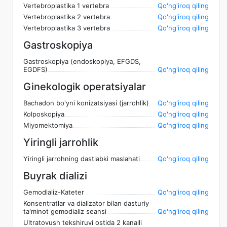
Vertebroplastika 1 vertebra
Qo'ng'iroq qiling
Vertebroplastika 2 vertebra
Qo'ng'iroq qiling
Vertebroplastika 3 vertebra
Qo'ng'iroq qiling
Gastroskopiya
Gastroskopiya (endoskopiya, EFGDS,
EGDFS)
Qo'ng'iroq qiling
Ginekologik operatsiyalar
Bachadon bo'yni konizatsiyasi (jarrohlik)
Qo'ng'iroq qiling
Kolposkopiya
Qo'ng'iroq qiling
Miyomektomiya
Qo'ng'iroq qiling
Yiringli jarrohlik
Yiringli jarrohning dastlabki maslahati
Qo'ng'iroq qiling
Buyrak dializi
Gemodializ-Kateter
Qo'ng'iroq qiling
Konsentratlar va dializator bilan dasturiy
ta'minot gemodializ seansi
Qo'ng'iroq qiling
Ultratovush tekshiruvi ostida 2 kanalli