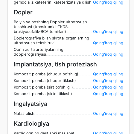
gemodializ kateterini kateterizatsiya qilish
Qo'ng'iroq qiling
Dopler
Bo'yin va boshning Doppler ultratovush
tekshiruvi (transkranial-TKDS,
brakiyosefalik-BCA tomirlari)
Qo'ng'iroq qiling
Doplerografiya bilan skrotal organlarning
ultratovush tekshiruvi
Qo'ng'iroq qiling
Qorin aorta arteriyalarining
dopplerografiyasi
Qo'ng'iroq qiling
Implantatsiya, tish protezlash
Kompozit plomba (chuqur bo'shliq)
Qo'ng'iroq qiling
Kompozit plomba (chuqur tiklash)
Qo'ng'iroq qiling
Kompozit plomba (sirt bo'shlig'i)
Qo'ng'iroq qiling
Kompozit plomba (sirtni tiklash)
Qo'ng'iroq qiling
Ingalyatsiya
Nafas olish
Qo'ng'iroq qiling
Kardiologiya
Kardiologning dastlabki maslahati
Qo'ng'iroq qiling