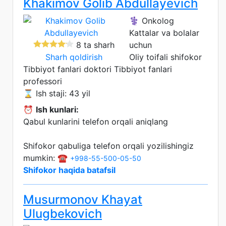
Khakimov Golib Abdullayevich
⚕️ Onkolog
Kattalar va bolalar
8 ta sharh
uchun
Sharh qoldirish
Oliy toifali shifokor
Tibbiyot fanlari doktori
Tibbiyot fanlari
professori
⌛ Ish staji: 43 yil
⏰
Ish kunlari:
Qabul kunlarini telefon orqali aniqlang
Shifokor qabuliga telefon orqali yozilishingiz
mumkin: ☎️
+998-55-500-05-50
Shifokor haqida batafsil
Musurmonov Khayat
Ulugbekovich