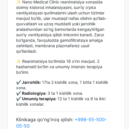
✨ Nano Medical Clinic reanimatsiya xonasida
doimiy kislorod inhalatsiyasini, sun'iy o'pka
ventilyatsiyasi qurilmalarini ulash uchun tizimlar
mavjud bo'lib, ular mustaqil nafas olishni qo'llab-
quvvatlash va uzoq muddatli yoki jarrohlik
aralashuvidan so'ng bemorlarda kengaytirilgan
sun'iy ventilyatsiya qilish imkonini beradi. Zarur
bo'lganda, favqulodda gemofiltratsiya amalga
oshiriladi, membrana plazmaferez usuli
qo'llaniladi.
✨ Reanimatsiya bo'limida 18 o'rin mavjud. 2
hashamatli bo'lim va umumiy intensiv terapiya
bo'limi.
✔️ Jarrohlik:
17ta 2 kishilik xona, 1 bitta 1 kishilik
xona.
✔️ Radiologiya:
3 ta 1 kishilik xona.
✔️ Umumiy terapiya:
12 ta 1 kishilik va 9 ta ikki
kishilik xonalar.
Klinikaga qo'ng'iroq qilish:
+998-55-500-
05-50