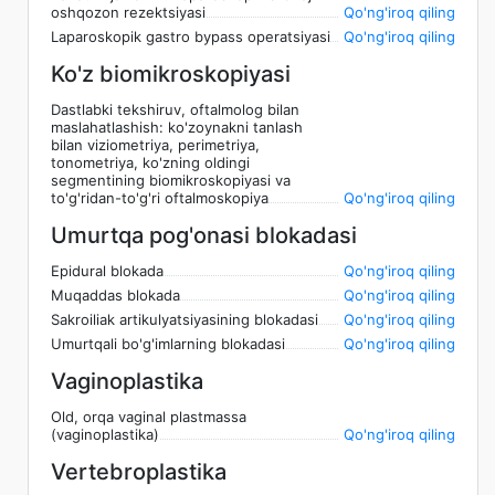
oshqozon rezektsiyasi
Qo'ng'iroq qiling
Laparoskopik gastro bypass operatsiyasi
Qo'ng'iroq qiling
Ko'z biomikroskopiyasi
Dastlabki tekshiruv, oftalmolog bilan
maslahatlashish: ko'zoynakni tanlash
bilan viziometriya, perimetriya,
tonometriya, ko'zning oldingi
segmentining biomikroskopiyasi va
to'g'ridan-to'g'ri oftalmoskopiya
Qo'ng'iroq qiling
Umurtqa pog'onasi blokadasi
Epidural blokada
Qo'ng'iroq qiling
Muqaddas blokada
Qo'ng'iroq qiling
Sakroiliak artikulyatsiyasining blokadasi
Qo'ng'iroq qiling
Umurtqali bo'g'imlarning blokadasi
Qo'ng'iroq qiling
Vaginoplastika
Old, orqa vaginal plastmassa
(vaginoplastika)
Qo'ng'iroq qiling
Vertebroplastika