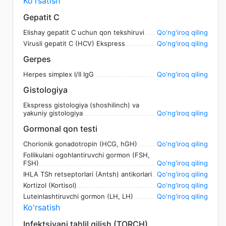
Ko'rsatish
Gepatit C
Elishay gepatit C uchun qon tekshiruvi
Qo'ng'iroq qiling
Virusli gepatit C (HCV) Ekspress
Qo'ng'iroq qiling
Gerpes
Herpes simplex I/II IgG
Qo'ng'iroq qiling
Gistologiya
Ekspress gistologiya (shoshilinch) va
yakuniy gistologiya
Qo'ng'iroq qiling
Gormonal qon testi
Chorionik gonadotropin (HCG, hGH)
Qo'ng'iroq qiling
Follikulani ogohlantiruvchi gormon (FSH,
FSH)
Qo'ng'iroq qiling
IHLA TSh retseptorlari (Antsh) antikorlari
Qo'ng'iroq qiling
Kortizol (Kortisol)
Qo'ng'iroq qiling
Luteinlashtiruvchi gormon (LH, LH)
Qo'ng'iroq qiling
Ko'rsatish
Infektsiyani tahlil qilish (TORCH)