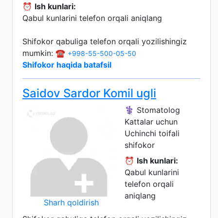
⏰
Ish kunlari:
Qabul kunlarini telefon orqali aniqlang
Shifokor qabuliga telefon orqali yozilishingiz
mumkin: ☎️
+998-55-500-05-50
Shifokor haqida batafsil
Saidov Sardor Komil ugli
⚕️ Stomatolog
Kattalar uchun
Uchinchi toifali
shifokor
⏰
Ish kunlari:
Qabul kunlarini
telefon orqali
aniqlang
Sharh qoldirish