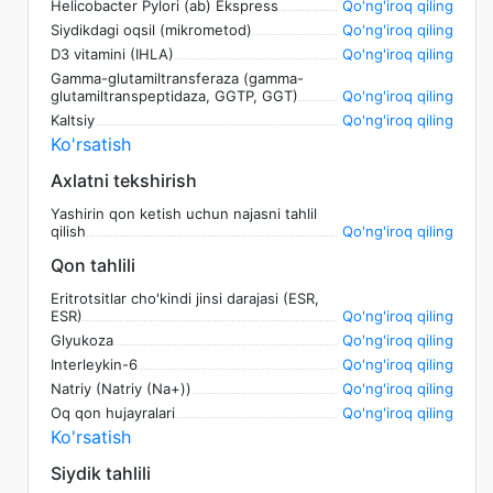
Helicobacter Pylori (ab) Ekspress
Qo'ng'iroq qiling
Siydikdagi oqsil (mikrometod)
Qo'ng'iroq qiling
D3 vitamini (IHLA)
Qo'ng'iroq qiling
Gamma-glutamiltransferaza (gamma-
glutamiltranspeptidaza, GGTP, GGT)
Qo'ng'iroq qiling
Kaltsiy
Qo'ng'iroq qiling
Ko'rsatish
Axlatni tekshirish
Yashirin qon ketish uchun najasni tahlil
qilish
Qo'ng'iroq qiling
Qon tahlili
Eritrotsitlar cho'kindi jinsi darajasi (ESR,
ESR)
Qo'ng'iroq qiling
Glyukoza
Qo'ng'iroq qiling
Interleykin-6
Qo'ng'iroq qiling
Natriy (Natriy (Na+))
Qo'ng'iroq qiling
Oq qon hujayralari
Qo'ng'iroq qiling
Ko'rsatish
Siydik tahlili