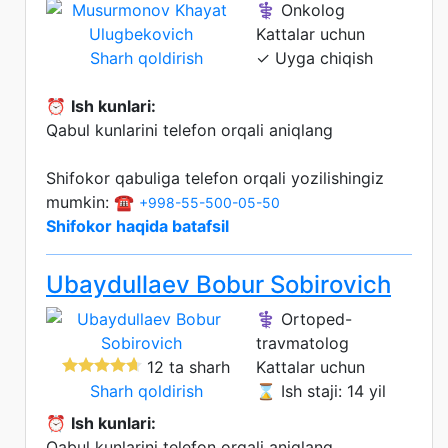
⚕️ Onkolog
Kattalar uchun
Sharh qoldirish
✓ Uyga chiqish
⏰
Ish kunlari:
Qabul kunlarini telefon orqali aniqlang
Shifokor qabuliga telefon orqali yozilishingiz
mumkin: ☎️
+998-55-500-05-50
Shifokor haqida batafsil
Ubaydullaev Bobur Sobirovich
⚕️ Ortoped-
travmatolog
12 ta sharh
Kattalar uchun
Sharh qoldirish
⌛ Ish staji: 14 yil
⏰
Ish kunlari:
Qabul kunlarini telefon orqali aniqlang