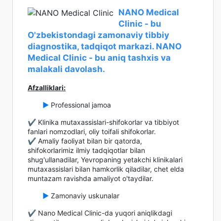
NANO Medical
Clinic - bu
O'zbekistondagi zamonaviy tibbiy
diagnostika, tadqiqot markazi. NANO
Medical Clinic - bu aniq tashxis va
malakali davolash.
Afzalliklari:
►
Professional jamoa
✔️ Klinika mutaxassislari-shifokorlar va tibbiyot
fanlari nomzodlari, oliy toifali shifokorlar.
✔️ Amaliy faoliyat bilan bir qatorda,
shifokorlarimiz ilmiy tadqiqotlar bilan
shug'ullanadilar, Yevropaning yetakchi klinikalari
mutaxassislari bilan hamkorlik qiladilar, chet elda
muntazam ravishda amaliyot o'taydilar.
►
Zamonaviy uskunalar
✔️ Nano Medical Clinic-da yuqori aniqlikdagi