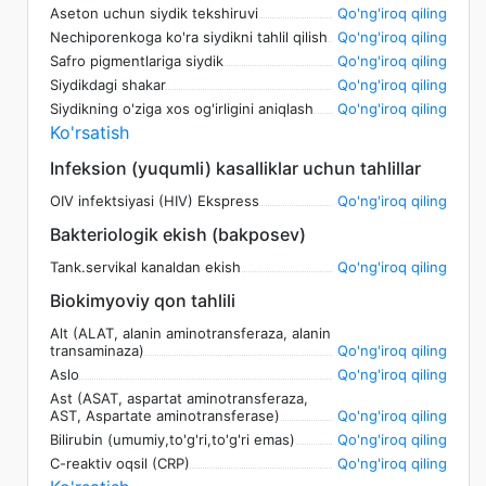
Aseton uchun siydik tekshiruvi
Qo'ng'iroq qiling
Nechiporenkoga ko'ra siydikni tahlil qilish
Qo'ng'iroq qiling
Safro pigmentlariga siydik
Qo'ng'iroq qiling
Siydikdagi shakar
Qo'ng'iroq qiling
Siydikning o'ziga xos og'irligini aniqlash
Qo'ng'iroq qiling
Ko'rsatish
Infeksion (yuqumli) kasalliklar uchun tahlillar
OIV infektsiyasi (HIV) Ekspress
Qo'ng'iroq qiling
Bakteriologik ekish (bakposev)
Tank.servikal kanaldan ekish
Qo'ng'iroq qiling
Biokimyoviy qon tahlili
Alt (ALAT, alanin aminotransferaza, alanin
transaminaza)
Qo'ng'iroq qiling
Aslo
Qo'ng'iroq qiling
Ast (ASAT, aspartat aminotransferaza,
AST, Aspartate aminotransferase)
Qo'ng'iroq qiling
Bilirubin (umumiy,to'g'ri,to'g'ri emas)
Qo'ng'iroq qiling
C-reaktiv oqsil (CRP)
Qo'ng'iroq qiling