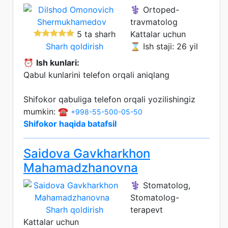
⚕️ Ortoped-
travmatolog
5 ta sharh
Kattalar uchun
Sharh qoldirish
⌛ Ish staji: 26 yil
⏰
Ish kunlari:
Qabul kunlarini telefon orqali aniqlang
Shifokor qabuliga telefon orqali yozilishingiz
mumkin: ☎️
+998-55-500-05-50
Shifokor haqida batafsil
Saidova Gavkharkhon
Mahamadzhanovna
⚕️ Stomatolog,
Stomatolog-
Sharh qoldirish
terapevt
Kattalar uchun