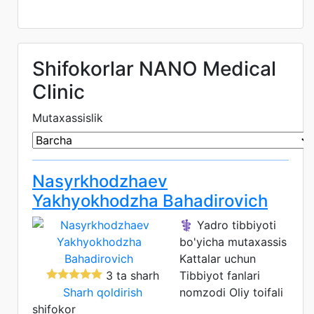
Shifokorlar NANO Medical
Clinic
Mutaxassislik
Nasyrkhodzhaev
Yakhyokhodzha Bahadirovich
⚕️ Yadro tibbiyoti
bo'yicha mutaxassis
Kattalar uchun
3 ta sharh
Tibbiyot fanlari
Sharh qoldirish
nomzodi
Oliy toifali
shifokor