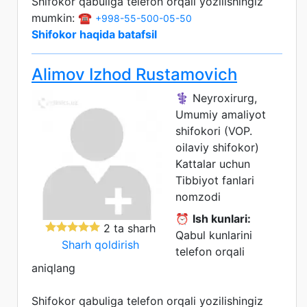
Shifokor qabuliga telefon orqali yozilishingiz
mumkin: ☎️
+998-55-500-05-50
Shifokor haqida batafsil
Alimov Izhod Rustamovich
⚕️ Neyroxirurg,
Umumiy amaliyot
shifokori (VOP.
oilaviy shifokor)
Kattalar uchun
Tibbiyot fanlari
nomzodi
⏰
Ish kunlari:
2 ta sharh
Qabul kunlarini
Sharh qoldirish
telefon orqali
aniqlang
Shifokor qabuliga telefon orqali yozilishingiz