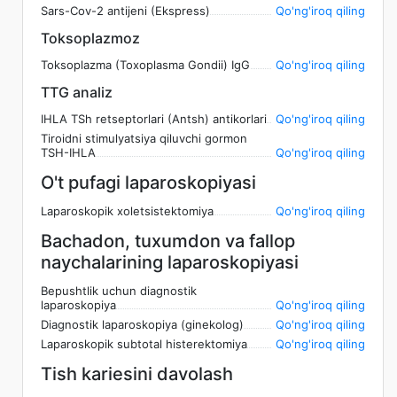
Sars-Cov-2 antijeni (Ekspress)
Qo'ng'iroq qiling
Toksoplazmoz
Toksoplazma (Toxoplasma Gondii) IgG
Qo'ng'iroq qiling
TTG analiz
IHLA TSh retseptorlari (Antsh) antikorlari
Qo'ng'iroq qiling
Tiroidni stimulyatsiya qiluvchi gormon
TSH-IHLA
Qo'ng'iroq qiling
O't pufagi laparoskopiyasi
Laparoskopik xoletsistektomiya
Qo'ng'iroq qiling
Bachadon, tuxumdon va fallop
naychalarining laparoskopiyasi
Bepushtlik uchun diagnostik
laparoskopiya
Qo'ng'iroq qiling
Diagnostik laparoskopiya (ginekolog)
Qo'ng'iroq qiling
Laparoskopik subtotal histerektomiya
Qo'ng'iroq qiling
Tish kariesini davolash