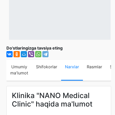
Do'stlaringizga tavsiya eting
Umumiy
Shifokorlar
Narxlar
Rasmlar
Sh
ma'lumot
Klinika "NANO Medical
Clinic" haqida ma'lumot