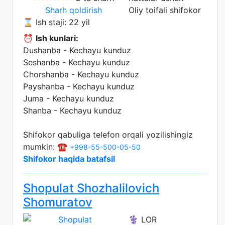
Sharh qoldirish
Oliy toifali shifokor
⌛ Ish staji: 22 yil
⏰
Ish kunlari:
Dushanba - Kechayu kunduz
Seshanba - Kechayu kunduz
Chorshanba - Kechayu kunduz
Payshanba - Kechayu kunduz
Juma - Kechayu kunduz
Shanba - Kechayu kunduz
Shifokor qabuliga telefon orqali yozilishingiz
mumkin: ☎️
+998-55-500-05-50
Shifokor haqida batafsil
Shopulat Shozhalilovich
Shomuratov
⚕️ LOR