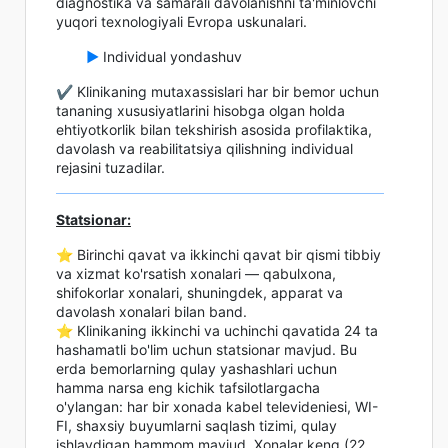
diagnostika va samarali davolanishni ta'minlovchi
yuqori texnologiyali Evropa uskunalari.
►
Individual yondashuv
✔️ Klinikaning mutaxassislari har bir bemor uchun
tananing xususiyatlarini hisobga olgan holda
ehtiyotkorlik bilan tekshirish asosida profilaktika,
davolash va reabilitatsiya qilishning individual
rejasini tuzadilar.
Statsionar:
⭐️ Birinchi qavat va ikkinchi qavat bir qismi tibbiy
va xizmat ko'rsatish xonalari — qabulxona,
shifokorlar xonalari, shuningdek, apparat va
davolash xonalari bilan band.
⭐️ Klinikaning ikkinchi va uchinchi qavatida 24 ta
hashamatli bo'lim uchun statsionar mavjud. Bu
erda bemorlarning qulay yashashlari uchun
hamma narsa eng kichik tafsilotlargacha
o'ylangan: har bir xonada kabel televideniesi, WI-
FI, shaxsiy buyumlarni saqlash tizimi, qulay
ishlaydigan hammom mavjud. Xonalar keng (22