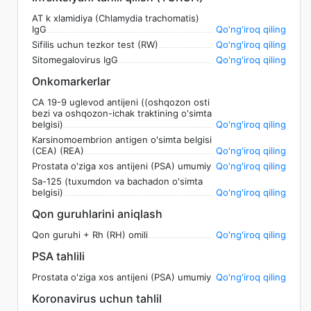
AT k xlamidiya (Chlamydia trachomatis)
IgG
Qo'ng'iroq qiling
Sifilis uchun tezkor test (RW)
Qo'ng'iroq qiling
Sitomegalovirus IgG
Qo'ng'iroq qiling
Onkomarkerlar
CA 19-9 uglevod antijeni ((oshqozon osti
bezi va oshqozon-ichak traktining o'simta
belgisi)
Qo'ng'iroq qiling
Karsinomoembrion antigen o'simta belgisi
(CEA) (REA)
Qo'ng'iroq qiling
Prostata o'ziga xos antijeni (PSA) umumiy
Qo'ng'iroq qiling
Sa-125 (tuxumdon va bachadon o'simta
belgisi)
Qo'ng'iroq qiling
Qon guruhlarini aniqlash
Qon guruhi + Rh (RH) omili
Qo'ng'iroq qiling
PSA tahlili
Prostata o'ziga xos antijeni (PSA) umumiy
Qo'ng'iroq qiling
Koronavirus uchun tahlil