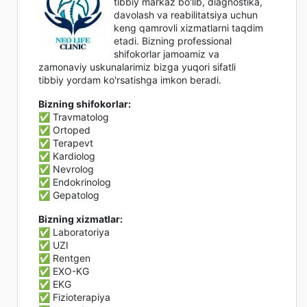
tibbiy markaz bo'lib, diagnostika,
davolash va reabilitatsiya uchun
keng qamrovli xizmatlarni taqdim
etadi. Bizning professional
shifokorlar jamoamiz va
zamonaviy uskunalarimiz bizga yuqori sifatli
tibbiy yordam ko'rsatishga imkon beradi.
Bizning shifokorlar:
✅ Travmatolog
✅ Ortoped
✅ Terapevt
✅ Kardiolog
✅ Nevrolog
✅ Endokrinolog
✅ Gepatolog
Bizning xizmatlar:
✅ Laboratoriya
✅ UZI
✅ Rentgen
✅ EXO-KG
✅ EKG
✅ Fizioterapiya