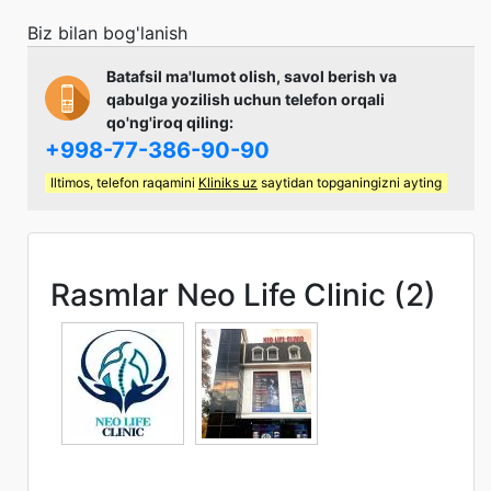
Biz bilan bog'lanish
Batafsil ma'lumot olish, savol berish va
qabulga yozilish uchun telefon orqali
qo'ng'iroq qiling:
+998-77-386-90-90
Iltimos, telefon raqamini
Kliniks uz
saytidan topganingizni ayting
Rasmlar Neo Life Clinic (2)