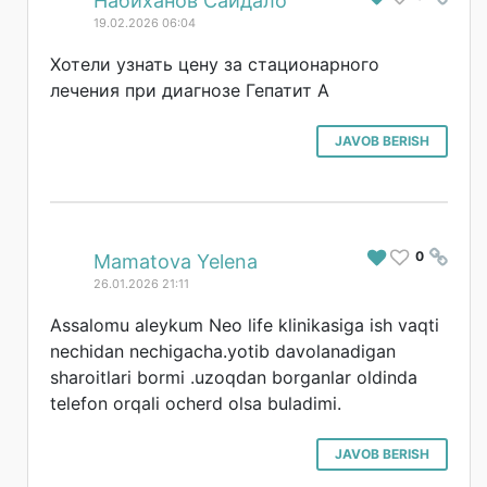
Набиханов Саидало
19.02.2026 06:04
Хотели узнать цену за стационарного
лечения при диагнозе Гепатит А
JAVOB BERISH
0
#
Mamatova Yelena
26.01.2026 21:11
Assalomu aleykum Neo life klinikasiga ish vaqti
nechidan nechigacha.yotib davolanadigan
sharoitlari bormi .uzoqdan borganlar oldinda
telefon orqali ocherd olsa buladimi.
JAVOB BERISH