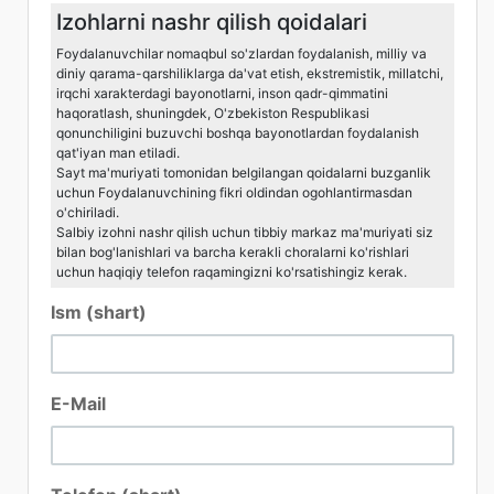
Izohlarni nashr qilish qoidalari
Foydalanuvchilar nomaqbul so'zlardan foydalanish, milliy va
diniy qarama-qarshiliklarga da'vat etish, ekstremistik, millatchi,
irqchi xarakterdagi bayonotlarni, inson qadr-qimmatini
haqoratlash, shuningdek, O'zbekiston Respublikasi
qonunchiligini buzuvchi boshqa bayonotlardan foydalanish
qat'iyan man etiladi.
Sayt ma'muriyati tomonidan belgilangan qoidalarni buzganlik
uchun Foydalanuvchining fikri oldindan ogohlantirmasdan
o'chiriladi.
Salbiy izohni nashr qilish uchun tibbiy markaz ma'muriyati siz
bilan bog'lanishlari va barcha kerakli choralarni ko'rishlari
uchun haqiqiy telefon raqamingizni ko'rsatishingiz kerak.
Ism (shart)
E-Mail