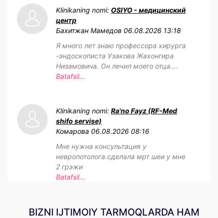
Klinikaning nomi:
OSIYO - медицинский
центр
Бахитжан Мамедов
06.08.2026 13:18
Я много лет знаю профессора хирурга
-эндоскописта Узакова Жахонгира
Низамовича. Он лечил моего отца....
Batafsil...
Klinikaning nomi:
Ra'no Fayz (RF-Med
shifo servise)
Комарова
06.08.2026 08:16
Мне нужна консультация у
невропотолога.сделала мрт шеи у мне
2 грэжи
Batafsil...
BIZNI IJTIMOIY TARMOQLARDA HAM