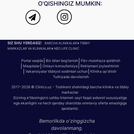
O'QISHINGIZ MUMKIN:
SIZ SHU YERDASIZ:
BARCHA KLINIKALAR
TIBBIY
MARKAZLAR VA KLINIKALAR
NEO LIFE CLINIC
Portal xaqida
Biz bilan bog'lanish
Fikr-mulohaza qoldirish
Maqolalar
Onlayn konsultatsiya
Reklamani joylashtirish
Vakansiyalar tibbiyot xodimlari uchun
Klinika qo'shish
Turkiyada davolanish
2017-2026 © Clinics.uz - Toshkent shahridagi barcha klinika va tibbiy
markazlar
Sizning e'tiboringizni ushbu Internet-sayt faqat axborot xususiyatiga
ega ekanligini va hech qanday sharoitda ommaviy oferta emasligiga
qaratamiz.
Bemorlikda o'zinggizcha
davolanmang.