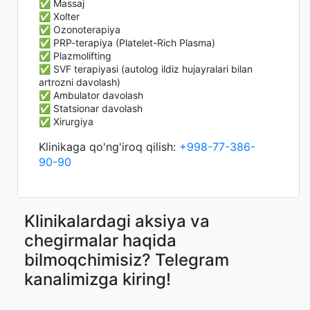
✅ Massaj
✅ Xolter
✅ Ozonoterapiya
✅ PRP-terapiya (Platelet-Rich Plasma)
✅ Plazmolifting
✅ SVF terapiyasi (autolog ildiz hujayralari bilan
artrozni davolash)
✅ Ambulator davolash
✅ Statsionar davolash
✅ Xirurgiya
Klinikaga qo'ng'iroq qilish:
+998-77-386-
90-90
Klinikalardagi aksiya va
chegirmalar haqida
bilmoqchimisiz? Telegram
kanalimizga kiring!