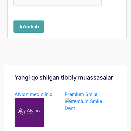
Jo'natish
Yangi qo'shilgan tibbiy muassasalar
Alvion med clinic
Premium Smile
Dent