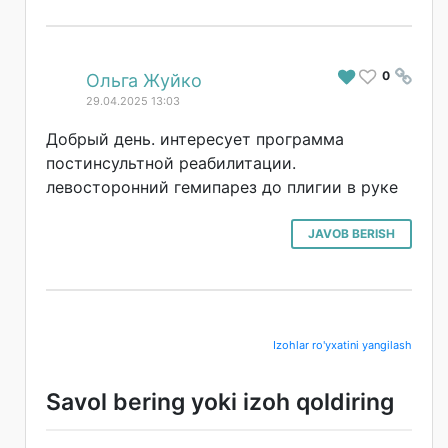
0
#
Ольга Жуйко
29.04.2025 13:03
Добрый день. интересует программа
постинсультной реабилитации.
левосторонний гемипарез до плигии в руке
JAVOB BERISH
Izohlar ro'yxatini yangilash
Savol bering yoki izoh qoldiring