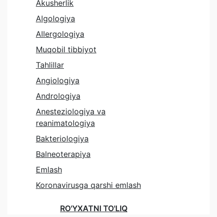
Akusherlik
Algologiya
Allergologiya
Muqobil tibbiyot
Tahlillar
Angiologiya
Andrologiya
Anesteziologiya va
reanimatologiya
Bakteriologiya
Balneoterapiya
Emlash
Koronavirusga qarshi emlash
RO'YXATNI TO'LIQ