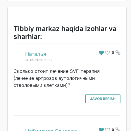
Tibbiy markaz haqida izohlar va
sharhlar:
0
#
Наталья
30.05.2026 21:52
Сколько стоит лечение SVF-терапия
(лечение артрозов аутологичными
стволовыми клетками)?
JAVOB BERISH
0
#