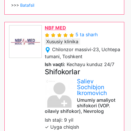
>>>
Batafsil
NBF MED
5 ta sharh
Xususiy klinika
Chilonzor massivi-23, Uchtepa
tumani, Toshkent
Ish vaqti:
Kechayu kunduz 24/7
Shifokorlar
Saliev
Sochibjon
Ikromovich
Umumiy amaliyot
shifokori (VOP.
oilaviy shifokor), Nevrolog
Ish staji: 9 yil
✓ Uyga chiqish