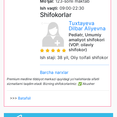
Mo'ljal:
123-sonli maktab
Ish vaqti:
09:00-22:30
Shifokorlar
Tuxtayeva
Dilbar Aliyevna
Pediatr, Umumiy
amaliyot shifokori
(VOP. oilaviy
shifokor)
Ish staji: 38 yil, Oliy toifali shifokor
Barcha narxlar
Premium medline tibbiyot markazi quyidagi yo'nalishlarda sifatli
xizmatlarni taqdim etadi: Bizning shifokorlarimiz: ✅ Akusher
>>>
Batafsil