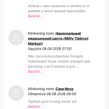
Хотела к вам приехать и лечиться от
анимия у меня низкий гемоглобин
Batafsil...
Klinikaning nomi:
Национальный
медицинский центр (Milliy Tibbiyot
Markazi)
Sayyora
08.08.2026 07:00
Men Surxondaryodanman.Yuragim
holsizlanadi.Yurak notekis urayapti deb
kardiolog vrach tashxis quydi....
Batafsil...
Klinikaning nomi:
Case Nova
Olimjonova
08.08.2026 06:59
Tajribali ayol trixolog kerak edi
Batafsil...