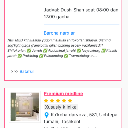
Jadval: Dush-Shan soat 08:00 dan
17:00 gacha
Barcha narxlar
NBF MED klinikasida yuqori malakali shifokorlar ishlaydi. Sizning
sog'lig'ingizga g'amxo'rlik qilish bizning asosiy vazifamizdir!
Shifokorlar: ✅ Jarroh ✅ Abdominal jarrohi ✅ Neyroxirurg ✅ Plastik
jarroh ✅ Proktolog ✅ Pulmonolog ✅ Travmatolog-o
...
>>>
Batafsil
Premium medline
Xususiy klinika
Ko’kcha darvoza, 581, Uchtepa
tumani, Toshkent