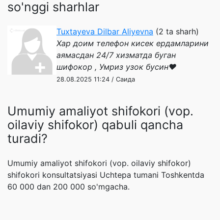
so'nggi sharhlar
Tuxtayeva Dilbar Aliyevna
(2 ta sharh)
Хар доим телефон кисек ердамларини
аямасдан 24/7 хизматда буган
шифокор , Умриз узок бусин❤️
28.08.2025 11:24 / Саида
Umumiy amaliyot shifokori (vop.
oilaviy shifokor) qabuli qancha
turadi?
Umumiy amaliyot shifokori (vop. oilaviy shifokor)
shifokori konsultatsiyasi Uchtepa tumani Toshkentda
60 000 dan 200 000 so'mgacha.