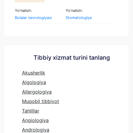
Yo'nalish:
Yo'nalish:
Bolalar nevrologiyasi
Stomatologiya
Tibbiy xizmat turini tanlang
Akusherlik
Algologiya
Allergologiya
Muqobil tibbiyot
Tahlillar
Angiologiya
Andrologiya