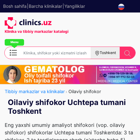
Bosh sahifa
Barcha klinikalar
Yangiliklar
Klinika va tibbiy
markazlar katalogi
Toshkent
Tibbiy markazlar va klinikalar
Oilaviy shifokor
Oilaviy shifokor Uchtepa tumani
Toshkent
Eng yaxshi umumiy amaliyot shifokori (vop. oilaviy
shifokor) shifokorlar Uchtepa tumani Toshkentda: 3 ta