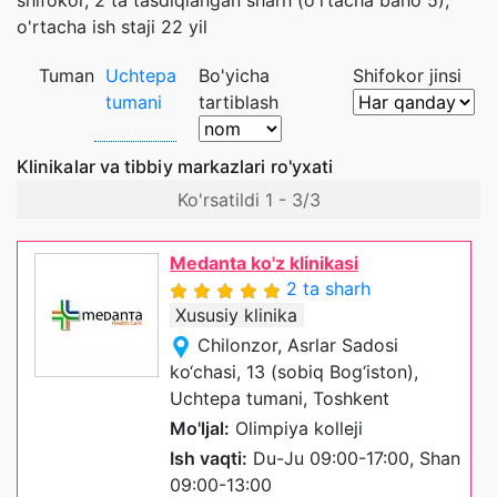
shifokor, 2 ta tasdiqlangan sharh (o'rtacha baho 5),
o'rtacha ish staji 22 yil
Tuman
Uchtepa
Bo'yicha
Shifokor jinsi
tumani
tartiblash
Klinikalar va tibbiy markazlari ro'yxati
Ko'rsatildi 1 - 3/3
Medanta ko'z klinikasi
2 ta sharh
Xususiy klinika
Chilonzor, Asrlar Sadosi
ko‘chasi, 13 (sobiq Bog‘iston),
Uchtepa tumani, Toshkent
Mo'ljal:
Olimpiya kolleji
Ish vaqti:
Du-Ju 09:00-17:00, Shan
09:00-13:00