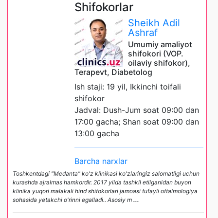
Shifokorlar
Sheikh Adil
Ashraf
Umumiy amaliyot
shifokori (VOP.
oilaviy shifokor),
Terapevt, Diabetolog
Ish staji: 19 yil, Ikkinchi toifali
shifokor
Jadval: Dush-Jum soat 09:00 dan
17:00 gacha; Shan soat 09:00 dan
13:00 gacha
Barcha narxlar
Toshkentdagi "Medanta" ko'z klinikasi ko'zlaringiz salomatligi uchun
kurashda ajralmas hamkordir. 2017 yilda tashkil etilganidan buyon
klinika yuqori malakali hind shifokorlari jamoasi tufayli oftalmologiya
sohasida yetakchi o'rinni egalladi.. Asosiy m
...