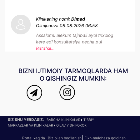
Klinikaning nomi:
Dimed
Olimjonova
08.08.2026 06:58
Assalomu alekum tajribali ayol trixolog
kere edi konsultatsiya necha pul
Batafsil...
BIZNI IJTIMOIY TARMOQLARDA HAM
O'QISHINGIZ MUMKIN:
SIZ SHU YERDASIZ:
BARCHA KLINIKALAR
TIBBIY
MARKAZLAR VA KLINIKALAR
OILAVIY SHIFOKOR
Portal xaqida
Biz bilan bog'lanish
Fikr-mulohaza qoldirish