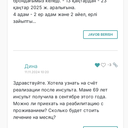
брондағымыз келеді. - 13 қаңтардан - 23
қаңтар 2025 ж. аралығына.
4 адам - 2 ер адам және 2 әйел, ерлі
зайыпты...
JAVOB BERISH
-3
#
Дина
11.11.2024 10:20
Здравствуйте. Хотела узнать на счёт
реализации после инсульта. Маме 69 лет
инсульт получила в сентябре этого года.
Можно ли приехать на реабилитацию с
проживанием? Сколько будет стоить
лечение на месяц?