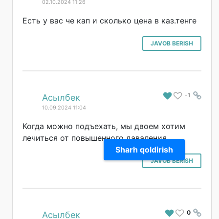
02.10.2024 11:26
Есть у вас че кап и сколько цена в каз.тенге
JAVOB BERISH
-1
#
Асылбек
10.09.2024 11:04
Когда можно подъехать, мы двоем хотим
лечиться от повышенного даваления
Sharh qoldirish
JAVOB BERISH
0
#
Асылбек