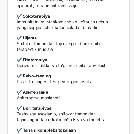
apparati, parafin, vibromassaji
✔️ Sokoterapiya
Immunitetni mustahkamlash va ko'tarish uchun
yangi siqilgan sharbatlar, salatlar, biokefir.
✔️ Hijama
Shifokor tomonidan tayinlangan banka bilan
terapevtik muolaja
✔️ Fitoterapiya
Dorivor o'simliklar va to'plamlar bilan davolash
✔️ Psixo-trening
Psixo-trening va terapevtik gimnastika
✔️ Апитерапия
Apiterapevt maslahati
✔️ Dori terapiyasi
Tashxisga asoslanib, shifokor tomonidan
tayinlangan tabletkalar, in'ektsiya va tomchilar
✔️ Tanani kompleks tozalash