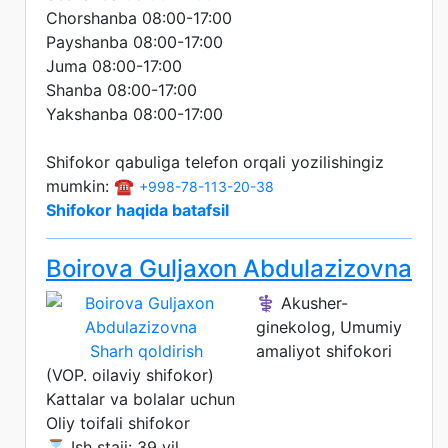
Chorshanba 08:00-17:00
Payshanba 08:00-17:00
Juma 08:00-17:00
Shanba 08:00-17:00
Yakshanba 08:00-17:00
Shifokor qabuliga telefon orqali yozilishingiz
mumkin: ☎️
+998-78-113-20-38
Shifokor haqida batafsil
Boirova Guljaxon Abdulazizovna
⚕️ Akusher-
ginekolog, Umumiy
Sharh qoldirish
amaliyot shifokori
(VOP. oilaviy shifokor)
Kattalar va bolalar uchun
Oliy toifali shifokor
⌛ Ish staji: 39 yil