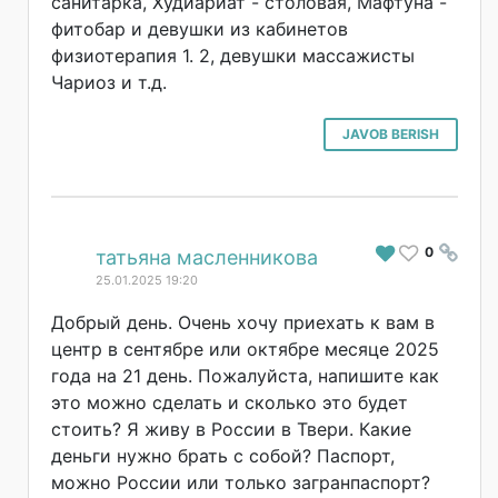
санитарка, Худиариат - столовая, Мафтуна -
фитобар и девушки из кабинетов
физиотерапия 1. 2, девушки массажисты
Чариоз и т.д.
JAVOB BERISH
0
#
татьяна масленникова
25.01.2025 19:20
Добрый день. Очень хочу приехать к вам в
центр в сентябре или октябре месяце 2025
года на 21 день. Пожалуйста, напишите как
это можно сделать и сколько это будет
стоить? Я живу в России в Твери. Какие
деньги нужно брать с собой? Паспорт,
можно России или только загранпаспорт?