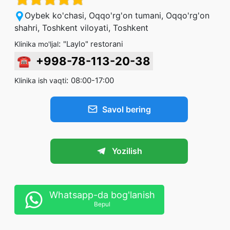
Oybek ko'chasi, Oqqo'rg'on tumani, Oqqo'rg'on
shahri, Toshkent viloyati, Toshkent
:
"Laylo" restorani
Klinika mo'ljal
☎
+998-78-113-20-38
:
08:00-17:00
Klinika ish vaqti
Savol bering
Yozilish
Whatsapp-da bog'lanish
Bepul