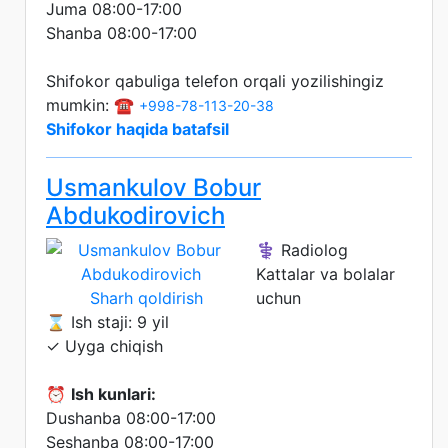
Juma 08:00-17:00
Shanba 08:00-17:00
Shifokor qabuliga telefon orqali yozilishingiz
mumkin: ☎️
+998-78-113-20-38
Shifokor haqida batafsil
Usmankulov Bobur
Abdukodirovich
⚕️ Radiolog
Kattalar va bolalar
Sharh qoldirish
uchun
⌛ Ish staji: 9 yil
✓ Uyga chiqish
⏰
Ish kunlari:
Dushanba 08:00-17:00
Seshanba 08:00-17:00