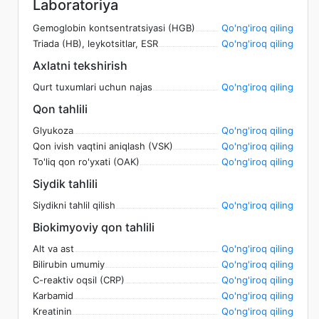
Laboratoriya
Gemoglobin kontsentratsiyasi (HGB)
Qo'ng'iroq qiling
Triada (HB), leykotsitlar, ESR
Qo'ng'iroq qiling
Axlatni tekshirish
Qurt tuxumlari uchun najas
Qo'ng'iroq qiling
Qon tahlili
Glyukoza
Qo'ng'iroq qiling
Qon ivish vaqtini aniqlash (VSK)
Qo'ng'iroq qiling
To'liq qon ro'yxati (OAK)
Qo'ng'iroq qiling
Siydik tahlili
Siydikni tahlil qilish
Qo'ng'iroq qiling
Biokimyoviy qon tahlili
Alt va ast
Qo'ng'iroq qiling
Bilirubin umumiy
Qo'ng'iroq qiling
C-reaktiv oqsil (CRP)
Qo'ng'iroq qiling
Karbamid
Qo'ng'iroq qiling
Kreatinin
Qo'ng'iroq qiling