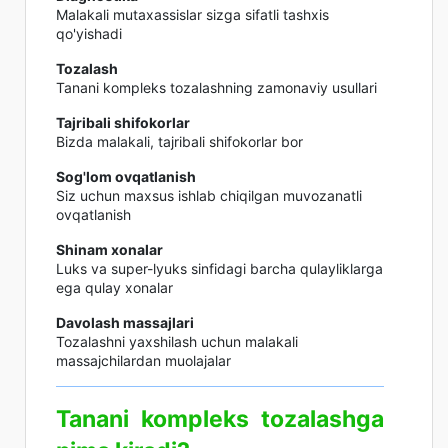
Malakali mutaxassislar sizga sifatli tashxis
qo'yishadi
Tozalash
Tanani kompleks tozalashning zamonaviy usullari
Tajribali shifokorlar
Bizda malakali, tajribali shifokorlar bor
Sog'lom ovqatlanish
Siz uchun maxsus ishlab chiqilgan muvozanatli
ovqatlanish
Shinam xonalar
Luks va super-lyuks sinfidagi barcha qulayliklarga
ega qulay xonalar
Davolash massajlari
Tozalashni yaxshilash uchun malakali
massajchilardan muolajalar
Tanani kompleks tozalashga