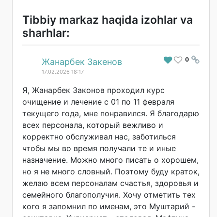
Tibbiy markaz haqida izohlar va
sharhlar:
0
#
Жанарбек Закенов
17.02.2026 18:17
Я, Жанарбек Законов проходил курс
очищение и лечение с 01 по 11 февраля
текущего года, мне понравился. Я благодарю
всех персонала, который вежливо и
корректно обслуживал нас, заботилься
чтобы мы во время получали те и иные
назначение. Можно много писать о хорошем,
но я не много словный. Поэтому буду краток,
желаю всем персоналам счастья, здоровья и
семейного благополучия. Хочу отметить тех
кого я запомнил по именам, это Муштарий -