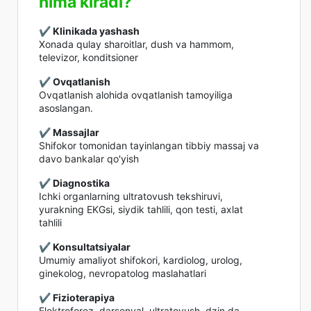
nima kiradi?
✔️ Klinikada yashash
Xonada qulay sharoitlar, dush va hammom,
televizor, konditsioner
✔️ Ovqatlanish
Ovqatlanish alohida ovqatlanish tamoyiliga
asoslangan.
✔️ Massajlar
Shifokor tomonidan tayinlangan tibbiy massaj va
davo bankalar qo'yish
✔️ Diagnostika
Ichki organlarning ultratovush tekshiruvi,
yurakning EKGsi, siydik tahlili, qon testi, axlat
tahlili
✔️ Konsultatsiyalar
Umumiy amaliyot shifokori, kardiolog, urolog,
ginekolog, nevropatolog maslahatlari
✔️ Fizioterapiya
Elektroforez, darsonval, ultratovush, dzin da