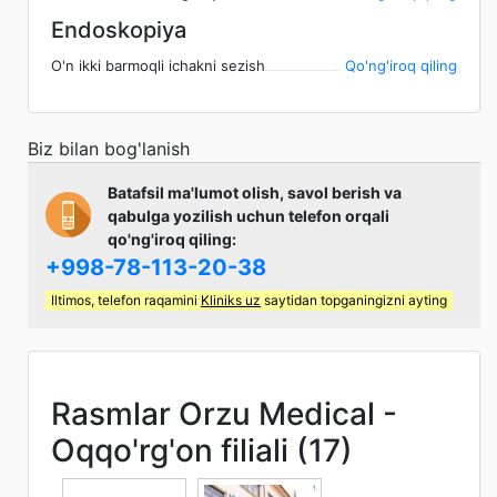
Endoskopiya
O'n ikki barmoqli ichakni sezish
Qo'ng'iroq qiling
Biz bilan bog'lanish
Batafsil ma'lumot olish, savol berish va
qabulga yozilish uchun telefon orqali
qo'ng'iroq qiling:
+998-78-113-20-38
Iltimos, telefon raqamini
Kliniks uz
saytidan topganingizni ayting
Rasmlar Orzu Medical -
Oqqo'rg'on filiali (17)