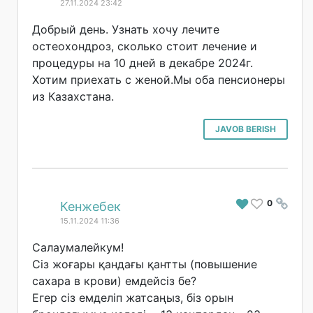
27.11.2024 23:42
Добрый день. Узнать хочу лечите
остеохондроз, сколько стоит лечение и
процедуры на 10 дней в декабре 2024г.
Хотим приехать с женой.Мы оба пенсионеры
из Казахстана.
JAVOB BERISH
0
#
Кенжебек
15.11.2024 11:36
Салаумалейкум!
Сіз жоғары қандағы қантты (повышение
сахара в крови) емдейсіз бе?
Егер сіз емделіп жатсаңыз, біз орын