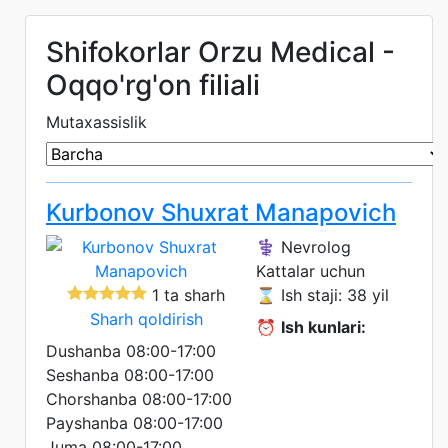
Shifokorlar Orzu Medical -
Oqqo'rg'on filiali
Mutaxassislik
Kurbonov Shuxrat Manapovich
⚕️ Nevrolog
Kattalar uchun
1 ta sharh
⌛ Ish staji: 38 yil
Sharh qoldirish
⏰
Ish kunlari:
Dushanba 08:00-17:00
Seshanba 08:00-17:00
Chorshanba 08:00-17:00
Payshanba 08:00-17:00
Juma 08:00-17:00