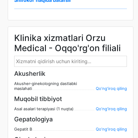
Shifokor haqida batafsil
Klinika xizmatlari Orzu
Medical - Oqqo'rg'on filiali
Akusherlik
Akusher-ginekologning dastlabki
maslahati
Qo'ng'iroq qiling
Muqobil tibbiyot
Asal asalari terapiyasi (1 nuqta)
Qo'ng'iroq qiling
Gepatologiya
Gepatit B
Qo'ng'iroq qiling