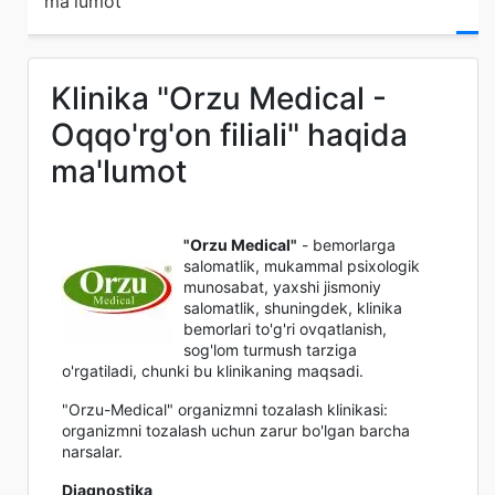
ma'lumot
Klinika "Orzu Medical -
Oqqo'rg'on filiali" haqida
ma'lumot
"Orzu Medical"
- bemorlarga
salomatlik, mukammal psixologik
munosabat, yaxshi jismoniy
salomatlik, shuningdek, klinika
bemorlari to'g'ri ovqatlanish,
sog'lom turmush tarziga
o'rgatiladi, chunki bu klinikaning maqsadi.
"Orzu-Medical" organizmni tozalash klinikasi:
organizmni tozalash uchun zarur bo'lgan barcha
narsalar.
Diagnostika