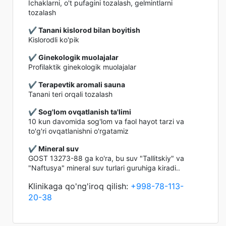
Ichaklarni, o't pufagini tozalash, gelmintlarni
tozalash
✔️ Tanani kislorod bilan boyitish
Kislorodli ko'pik
✔️ Ginekologik muolajalar
Profilaktik ginekologik muolajalar
✔️ Terapevtik aromali sauna
Tanani teri orqali tozalash
✔️ Sog'lom ovqatlanish ta'limi
10 kun davomida sog'lom va faol hayot tarzi va
to'g'ri ovqatlanishni o'rgatamiz
✔️ Mineral suv
GOST 13273-88 ga ko'ra, bu suv "Tallitskiy" va
"Naftusya" mineral suv turlari guruhiga kiradi..
Klinikaga qo'ng'iroq qilish:
+998-78-113-
20-38