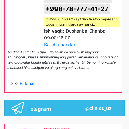
+998-78-777-41-27
Iltimos,
Kliniks uz
saytidan telefon raqamlarini
topganingizni ularga aytsangiz
Ish vaqti:
Dushanba-Shanba
09:00-18:00
Barcha narxlar
Medion Aesthetic & Spa - go'zallik va dam olish maydoni,
shuningdek, klassik tibbiyotning eng yaxshi an'analari va innovatsion
texnologiyalar kombinatsiyasi. Bu erda siz har bir bemorning xohish-
istaklarini his qiladigan va ularga eng qulay sharo
...
>>>
Batafsil