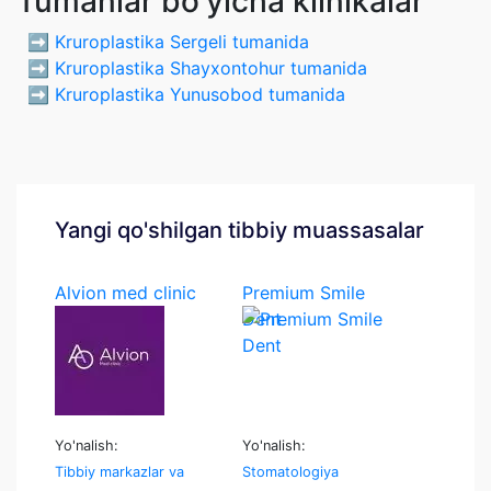
Tumanlar bo'yicha klinikalar
➡️
Kruroplastika Sergeli tumanida
➡️
Kruroplastika Shayxontohur tumanida
➡️
Kruroplastika Yunusobod tumanida
Yangi qo'shilgan tibbiy muassasalar
Alvion med clinic
Premium Smile
Dent
Yo'nalish:
Yo'nalish:
Tibbiy markazlar va
Stomatologiya