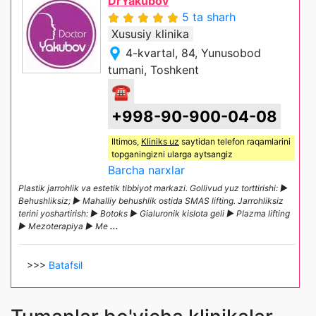
DrYakubov
5 ta sharh
Xususiy klinika
4-kvartal, 84, Yunusobod
tumani, Toshkent
☎
+998-90-900-04-08
Iltimos,
Kliniks uz
saytidan telefon raqamlarini
topganingizni ularga aytsangiz
Barcha narxlar
Plastik jarrohlik va estetik tibbiyot markazi. Gollivud yuz torttirishi: ►
Behushliksiz; ► Mahalliy behushlik ostida SMAS lifting. Jarrohliksiz
terini yoshartirish: ► Botoks ► Gialuronik kislota geli ► Plazma lifting
► Mezoterapiya ► Me
...
>>>
Batafsil