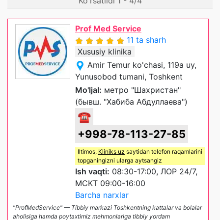
Ko'rsatildi 1 - 4/4
Prof Med Service
11 ta sharh
Xususiy klinika
Amir Temur ko'chasi, 119a uy,
Yunusobod tumani, Toshkent
Mo'ljal:
метро "Шахристан"
(бывш. "Хабиба Абдуллаева")
☎
+998-78-113-27-85
Iltimos,
Kliniks uz
saytidan telefon raqamlarini
topganingizni ularga aytsangiz
Ish vaqti:
08:30-17:00, ЛОР 24/7,
МСКТ 09:00-16:00
Barcha narxlar
"ProfMedService" — Tibbiy markazi Toshkentning kattalar va bolalar
aholisiga hamda poytaxtimiz mehmonlariga tibbiy yordam