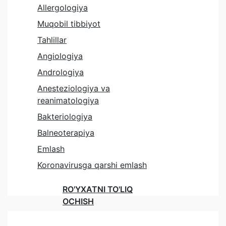
Allergologiya
Muqobil tibbiyot
Tahlillar
Angiologiya
Andrologiya
Anesteziologiya va
reanimatologiya
Bakteriologiya
Balneoterapiya
Emlash
Koronavirusga qarshi emlash
RO'YXATNI TO'LIQ
OCHISH