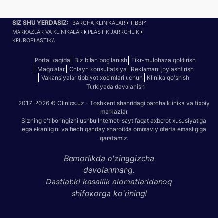
SIZ SHU YERDASIZ:
BARCHA KLINIKALAR
TIBBIY
MARKAZLAR VA KLINIKALAR
PLASTIK JARROHLIK
KRUROPLASTIKA
Portal xaqida
Biz bilan bog'lanish
Fikr-mulohaza qoldirish
Maqolalar
Onlayn konsultatsiya
Reklamani joylashtirish
Vakansiyalar tibbiyot xodimlari uchun
Klinika qo'shish
Turkiyada davolanish
2017-2026 © Clinics.uz - Toshkent shahridagi barcha klinika va tibbiy
markazlar
Sizning e'tiboringizni ushbu Internet-sayt faqat axborot xususiyatiga
ega ekanligini va hech qanday sharoitda ommaviy oferta emasligiga
qaratamiz.
Bemorlikda o'zinggizcha
davolanmang.
Dastlabki kasallik alomatlaridanoq
shifokorga ko'rining!