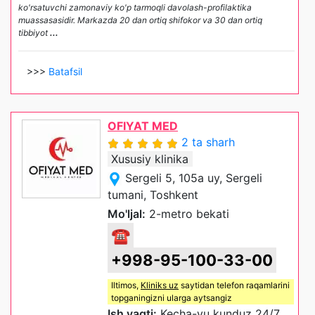
ko'rsatuvchi zamonaviy ko'p tarmoqli davolash-profilaktika
muassasasidir. Markazda 20 dan ortiq shifokor va 30 dan ortiq
tibbiyot
...
>>>
Batafsil
OFIYAT MED
2 ta sharh
Xususiy klinika
Sergeli 5, 105a uy, Sergeli
tumani, Toshkent
Mo'ljal:
2-metro bekati
☎
+998-95-100-33-00
Iltimos,
Kliniks uz
saytidan telefon raqamlarini
topganingizni ularga aytsangiz
Ish vaqti:
Kecha-yu kunduz 24/7