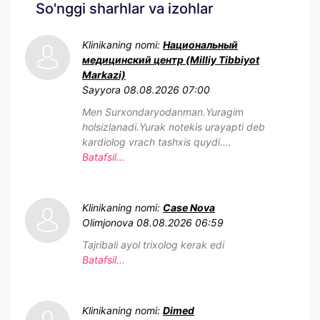
So'nggi sharhlar va izohlar
Klinikaning nomi:
Национальный
медицинский центр (Milliy Tibbiyot
Markazi)
Sayyora
08.08.2026 07:00
Men Surxondaryodanman.Yuragim
holsizlanadi.Yurak notekis urayapti deb
kardiolog vrach tashxis quydi....
Batafsil...
Klinikaning nomi:
Case Nova
Olimjonova
08.08.2026 06:59
Tajribali ayol trixolog kerak edi
Batafsil...
Klinikaning nomi:
Dimed