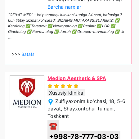
Barcha narxlar
“OFIYAT MED” - ko'p tarmoqli klinikasi kuniga 24 soat, haftasiga 7
kun tibbiy xizmat ko'rsatadi. BIZNING MUTAXASSISLARIMIZ: ✅
Kardiolog ✅ Terapevt ✅ Nevropatolog ✅ Pediatr ✅ LOR ✅
Ginekolog ✅ Revmatolog ✅ Jarroh ✅ Ortoped-travmatolog ✅ Ur
...
>>>
Batafsil
Medion Aesthetic & SPA
Xususiy klinika
Zulfiyaxonim ko'chasi, 18, 5-6
qavat, Shayxontohur tumani,
Toshkent
☎
+998-78-777-03-03