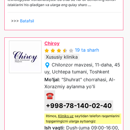
istaklarini his qiladigan va ularga eng qulay sharo
...
>>>
Batafsil
Chiroy
19 ta sharh
Xususiy klinika
Chilonzor mavzesi, 11-daha, 45
uy, Uchtepa tumani, Toshkent
Mo'ljal:
"Shuhrat" chorrahasi, Al-
Xorazmiy aylanma yo'li
☎
+998-78-140-02-40
Iltimos,
Kliniks uz
saytidan telefon raqamlarini
topganingizni ularga aytsangiz
Ish vaqti:
Dush-juma 09:00-16:00,