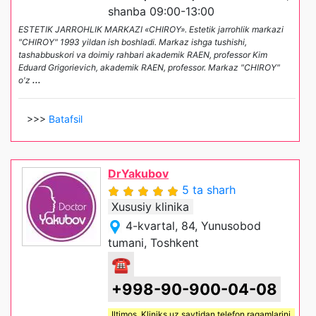
shanba 09:00-13:00
ESTETIK JARROHLIK MARKAZI «CHIROY». Estetik jarrohlik markazi
"CHIROY" 1993 yildan ish boshladi. Markaz ishga tushishi,
tashabbuskori va doimiy rahbari akademik RAEN, professor Kim
Eduard Grigorievich, akademik RAEN, professor. Markaz "CHIROY"
o'z
...
>>>
Batafsil
DrYakubov
5 ta sharh
Xususiy klinika
4-kvartal, 84, Yunusobod
tumani, Toshkent
☎
+998-90-900-04-08
Iltimos,
Kliniks uz
saytidan telefon raqamlarini