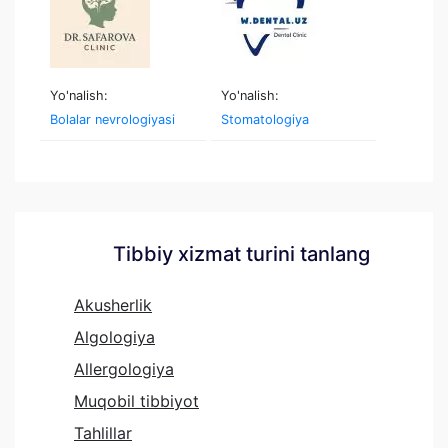
Yo'nalish:
Yo'nalish:
Bolalar nevrologiyasi
Stomatologiya
Tibbiy xizmat turini tanlang
Akusherlik
Algologiya
Allergologiya
Muqobil tibbiyot
Tahlillar