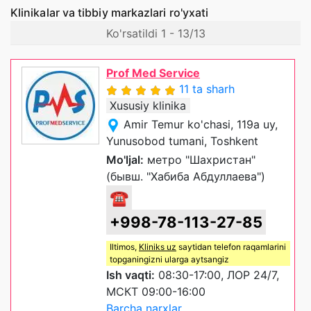
Klinikalar va tibbiy markazlari ro'yxati
Ko'rsatildi 1 - 13/13
Prof Med Service
11 ta sharh
Xususiy klinika
Amir Temur ko'chasi, 119a uy,
Yunusobod tumani, Toshkent
Mo'ljal:
метро "Шахристан"
(бывш. "Хабиба Абдуллаева")
☎
+998-78-113-27-85
Iltimos,
Kliniks uz
saytidan telefon raqamlarini
topganingizni ularga aytsangiz
Ish vaqti:
08:30-17:00, ЛОР 24/7,
МСКТ 09:00-16:00
Barcha narxlar