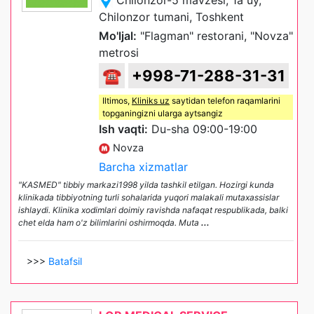
Chilonzor tumani, Toshkent
Mo'ljal:
"Flagman" restorani, "Novza"
metrosi
☎
+998-71-288-31-31
Iltimos,
Kliniks uz
saytidan telefon raqamlarini
topganingizni ularga aytsangiz
Ish vaqti:
Du-sha 09:00-19:00
Novza
Barcha xizmatlar
"KASMED" tibbiy markazi1998 yilda tashkil etilgan. Hozirgi kunda
klinikada tibbiyotning turli sohalarida yuqori malakali mutaxassislar
ishlaydi. Klinika xodimlari doimiy ravishda nafaqat respublikada, balki
chet elda ham o'z bilimlarini oshirmoqda. Muta
...
>>>
Batafsil