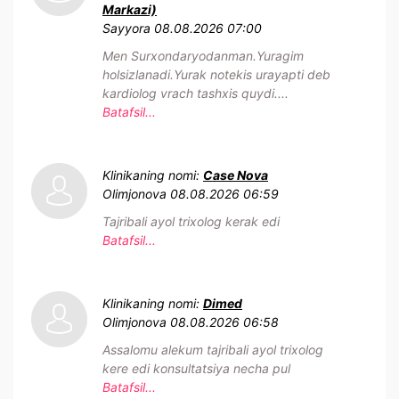
Markazi)
Sayyora
08.08.2026 07:00
Men Surxondaryodanman.Yuragim
holsizlanadi.Yurak notekis urayapti deb
kardiolog vrach tashxis quydi....
Batafsil...
Klinikaning nomi:
Case Nova
Olimjonova
08.08.2026 06:59
Tajribali ayol trixolog kerak edi
Batafsil...
Klinikaning nomi:
Dimed
Olimjonova
08.08.2026 06:58
Assalomu alekum tajribali ayol trixolog
kere edi konsultatsiya necha pul
Batafsil...