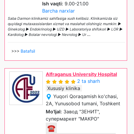
Ish vaqti:
9.00-21.00
Barcha narxlar
Saba Darmon klinikamiz sahifasiga xush kelibsiz. Klinikamizda siz
quyidagi mutaxassislardan xizmat va maslahat olishingiz mumkin: ►
Ginekolog ► Endokrinolog ► UZD ► Laboratoriya shifokori ► LOR ►
Kardiolog ► Bolalar nevrologi ► Nevrolog ► Ur
...
>>>
Batafsil
Alfraganus University Hospital
2 ta sharh
Xususiy klinika
Yuqori Qoraqamish ko'chasi,
2A, Yunusobod tumani, Toshkent
Mo'ljal:
Завод "ЗЕНИТ",
супермаркет "МАКРО"
☎