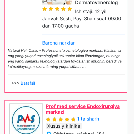
Dermatovenerolog
Ish staji: 12 yil
Jadval: Sesh, Pay, Shan soat 09:00
dan 17:00 gacha
Barcha narxlar
Natural Hair Clinic - Professional kosmetologiya markazi. Klinikamiz
eng yangi yuqori texnologiyali uskunalar bilan jihozlangan, bu bizga
eng yangi samarali texnologiyalardan foydalanish imkonini beradi va
ko'rsatilayotgan xizmatlarning yuqori sifatini
...
>>>
Batafsil
Prof med service Endoxirurgiya
markazi
1 ta sharh
Xususiy klinika
Oltintepa ko'chasi, 18A,