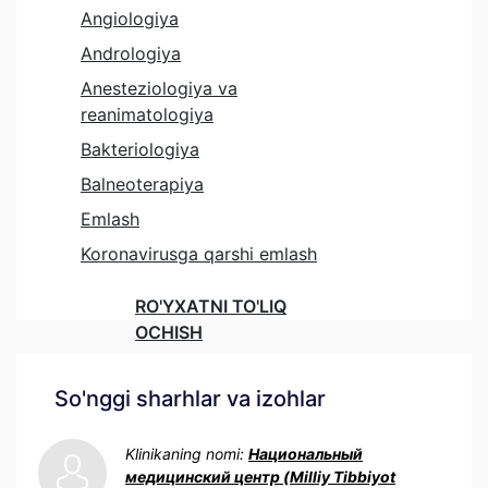
Angiologiya
Andrologiya
Anesteziologiya va
reanimatologiya
Bakteriologiya
Balneoterapiya
Emlash
Koronavirusga qarshi emlash
RO'YXATNI TO'LIQ
OCHISH
So'nggi sharhlar va izohlar
Klinikaning nomi:
Национальный
медицинский центр (Milliy Tibbiyot