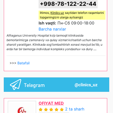
+998-78-122-22-44
Iltimos,
Kliniks uz
saytidan telefon raqamlarini
topganingizni ularga aytsangiz
Ish vaqti:
Пн-Сб 09:00-18:00
Barcha narxlar
Alfraganus University Hospital ko‘p tarmoqli klinikasida
bemorlarimizga zamonaviy va qulay xizmat ko‘rsatish uchun barcha
sharoit yaratilgan. Klinikada sog'lomlashtirish xonasi mavjud bo'lib, u
erda har bir bemorga individual kompleks yondashuv va duny
...
>>>
Batafsil
OFIYAT MED
2 ta sharh