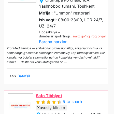
Yashnobod tumani, Toshkent
Mo'ljal:
"Ummon" restorani
Ish vaqti:
08:00-23:00, LOR 24/7,
UZI 24/7
Liposaksiya +
dumbalar lipoliftingi
narx qo'ng'iroq orqali
Barcha narxlar
Prof Med Service — shifokorlar professionalligi, aniq diagnostika va
bemorlarga g‘amxo‘rlik birlashgan zamonaviy ko‘p tarmoqli klinika. Biz
kattalar va bolalar salomatligi uchun kompleks yondashuvni taklif
etamiz — dastlabki konsultatsiyadan bo
...
>>>
Batafsil
Safo Tibbiyot
5 ta sharh
Xususiy klinika