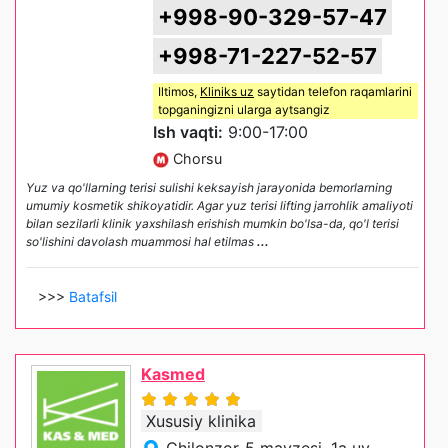
+998-90-329-57-47
+998-71-227-52-57
Iltimos,
Kliniks uz
saytidan telefon raqamlarini
topganingizni ularga aytsangiz
Ish vaqti:
9:00-17:00
Chorsu
Yuz va qo'llarning terisi sulishi keksayish jarayonida bemorlarning
umumiy kosmetik shikoyatidir. Agar yuz terisi lifting jarrohlik amaliyoti
bilan sezilarli klinik yaxshilash erishish mumkin bo'lsa-da, qo'l terisi
so'lishini davolash muammosi hal etilmas
...
>>>
Batafsil
Kasmed
Xususiy klinika
Chilonzor-5 mavzesi, 1a uy,