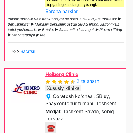
topganingizni ularga aytsangiz
Barcha narxlar
Plastik jarrohlik va estetik tibbiyot markazi. Gollivud yuz torttirishi: ►
Behushliksiz; ► Mahalliy behushlik ostida SMAS lifting. Jarrohliksiz
terini yoshartirish: ► Botoks ► Gialuronik kislota geli ► Plazma lifting
► Mezoterapiya ► Me
...
>>>
Batafsil
Heiberg Clinic
2 ta sharh
Xususiy klinika
Qoratosh ko'chasi, 5B uy,
Shayxontohur tumani, Toshkent
Mo'ljal:
Tashkent Savdo, sobiq
Turkuaz
☎