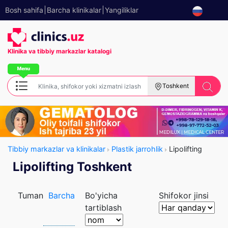
Bosh sahifa
Barcha klinikalar
Yangiliklar
Klinika va tibbiy
markazlar katalogi
Toshkent
Tibbiy markazlar va klinikalar
Plastik jarrohlik
Lipolifting
Lipolifting Toshkent
Tuman
Barcha
Bo'yicha
Shifokor jinsi
tartiblash