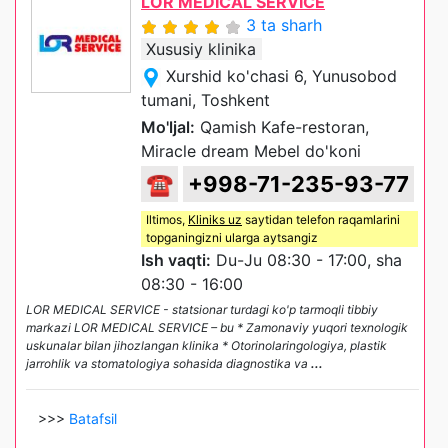
LOR MEDICAL SERVICE
3 ta sharh
Xususiy klinika
Xurshid ko'chasi 6, Yunusobod
tumani, Toshkent
Mo'ljal:
Qamish Kafe-restoran,
Miracle dream Mebel do'koni
☎
+998-71-235-93-77
Iltimos,
Kliniks uz
saytidan telefon raqamlarini
topganingizni ularga aytsangiz
Ish vaqti:
Du-Ju 08:30 - 17:00, sha
08:30 - 16:00
LOR MEDICAL SERVICE - statsionar turdagi ko'p tarmoqli tibbiy
markazi LOR MEDICAL SERVICE – bu * Zamonaviy yuqori texnologik
uskunalar bilan jihozlangan klinika * Otorinolaringologiya, plastik
jarrohlik va stomatologiya sohasida diagnostika va
...
>>>
Batafsil