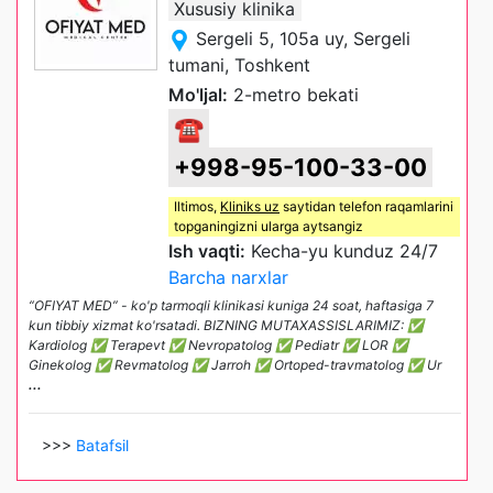
Xususiy klinika
Sergeli 5, 105a uy, Sergeli
tumani, Toshkent
Mo'ljal:
2-metro bekati
☎
+998-95-100-33-00
Iltimos,
Kliniks uz
saytidan telefon raqamlarini
topganingizni ularga aytsangiz
Ish vaqti:
Kecha-yu kunduz 24/7
Barcha narxlar
“OFIYAT MED” - ko'p tarmoqli klinikasi kuniga 24 soat, haftasiga 7
kun tibbiy xizmat ko'rsatadi. BIZNING MUTAXASSISLARIMIZ: ✅
Kardiolog ✅ Terapevt ✅ Nevropatolog ✅ Pediatr ✅ LOR ✅
Ginekolog ✅ Revmatolog ✅ Jarroh ✅ Ortoped-travmatolog ✅ Ur
...
>>>
Batafsil