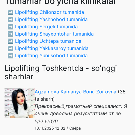
Tumanlar bo'yicha klinikalar
➡️
Lipolifting Chilonzor tumanida
➡️
Lipolifting Yashnobod tumanida
➡️
Lipolifting Sergeli tumanida
➡️
Lipolifting Shayxontohur tumanida
➡️
Lipolifting Uchtepa tumanida
➡️
Lipolifting Yakkasaroy tumanida
➡️
Lipolifting Yunusobod tumanida
Lipolifting Toshkentda - so'nggi
sharhlar
Agzamova Kamariya Bonu Zoirovna
(35
ta sharh)
Прекрасный,грамотный специалист. Я
очень довольна результатами от ее
процедур.
13.11.2025 12:32 / Саёра