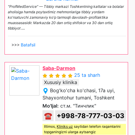
"ProfMedService" — Tibbiy markazi Toshkentning kattalar va bolalar
aholisiga hamda poytaxtimiz mehmonlariga tibbiy yordam
ko'rsatuvchi zamonaviy ko'p tarmoqli davolash-profilaktika
muassasasidir. Markazda 20 dan ortiq shifokor va 30 dan ortiq
tibbiyot
...
>>>
Batafsil
Saba-Darmon
25 ta sharh
Xususiy klinika
Bog'ko'cha ko'chasi, 17a uyi,
Shayxontohur tumani, Toshkent
Mo'ljal:
ст.м. "Тинчлик"
☎
+998-78-777-03-03
Iltimos,
Kliniks uz
saytidan telefon raqamlarini
topganingizni ularga aytsangiz