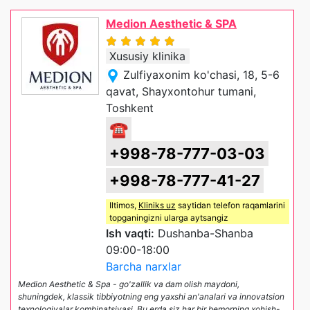
Medion Aesthetic & SPA
Xususiy klinika
Zulfiyaxonim ko'chasi, 18, 5-6
qavat, Shayxontohur tumani,
Toshkent
☎
+998-78-777-03-03
+998-78-777-41-27
Iltimos,
Kliniks uz
saytidan telefon raqamlarini
topganingizni ularga aytsangiz
Ish vaqti:
Dushanba-Shanba
09:00-18:00
Barcha narxlar
Medion Aesthetic & Spa - go'zallik va dam olish maydoni,
shuningdek, klassik tibbiyotning eng yaxshi an'analari va innovatsion
texnologiyalar kombinatsiyasi. Bu erda siz har bir bemorning xohish-