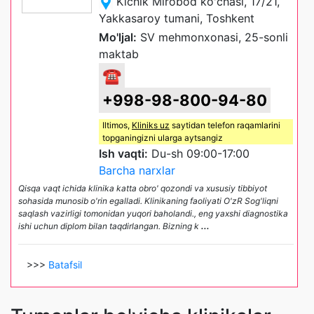
Kichik Mirobod ko'chasi, 17/21,
Yakkasaroy tumani, Toshkent
Mo'ljal:
SV mehmonxonasi, 25-sonli
maktab
☎
+998-98-800-94-80
Iltimos,
Kliniks uz
saytidan telefon raqamlarini
topganingizni ularga aytsangiz
Ish vaqti:
Du-sh 09:00-17:00
Barcha narxlar
Qisqa vaqt ichida klinika katta obro' qozondi va xususiy tibbiyot
sohasida munosib o'rin egalladi. Klinikaning faoliyati O'zR Sog'liqni
saqlash vazirligi tomonidan yuqori baholandi., eng yaxshi diagnostika
ishi uchun diplom bilan taqdirlangan. Bizning k
...
>>>
Batafsil