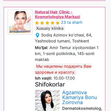
Natural Hair Clinic -
Kosmetologiya Markazi
23 ta sharh
Xususiy klinika
Sodiq Azimov ko'chasi, 64,
Yashnobod tumani, Toshkent
Mo'ljal:
Amir Temur xiyobonidan 1
km, 1-sonli poliklinika, 145-sonli
maktab
Мы нацелены подарить Вам
здоровье и красоту.
Ish vaqti:
10.00-17.00
Shifokorlar
Agzamova
Kamariya Bonu
Zoirovna
Dermatokosmetolog,